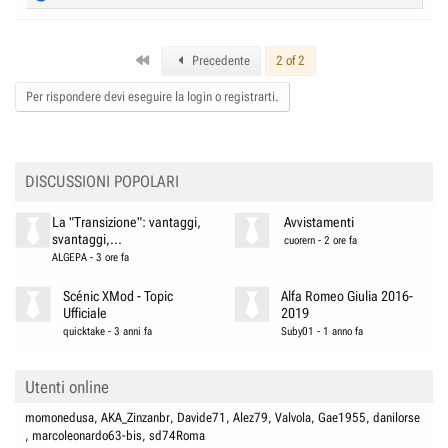
e
a
c
First
t
Precedente
2 of 2
i
o
Per rispondere devi eseguire la login o registrarti.
n
s
:
DISCUSSIONI POPOLARI
La "Transizione": vantaggi,
Avvistamenti
svantaggi,...
cuorern
-
2 ore fa
ALGEPA
-
3 ore fa
Scénic XMod - Topic
Alfa Romeo Giulia 2016-
Ufficiale
2019
quicktake
-
3 anni fa
Suby01
-
1 anno fa
Utenti online
momonedusa
AKA_Zinzanbr
Davide71
Alez79
Valvola
Gae1955
danilorse
marcoleonardo63-bis
sd74Roma