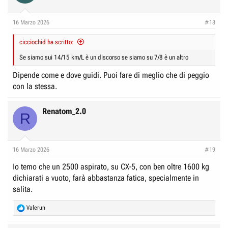
16 Marzo 2026
#18
cicciochid ha scritto:
Se siamo sui 14/15 km/L è un discorso se siamo su 7/8 è un altro
Dipende come e dove guidi. Puoi fare di meglio che di peggio
con la stessa.
Renatom_2.0
R
16 Marzo 2026
#19
Io temo che un 2500 aspirato, su CX-5, con ben oltre 1600 kg
dichiarati a vuoto, farà abbastanza fatica, specialmente in
salita.
R
Valerun
e
a