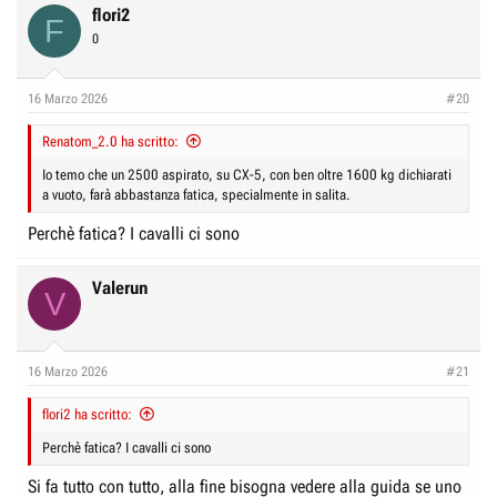
c
flori2
F
t
0
i
o
n
16 Marzo 2026
#20
s
:
Renatom_2.0 ha scritto:
Io temo che un 2500 aspirato, su CX-5, con ben oltre 1600 kg dichiarati
a vuoto, farà abbastanza fatica, specialmente in salita.
Perchè fatica? I cavalli ci sono
Valerun
V
16 Marzo 2026
#21
flori2 ha scritto:
Perchè fatica? I cavalli ci sono
Si fa tutto con tutto, alla fine bisogna vedere alla guida se uno