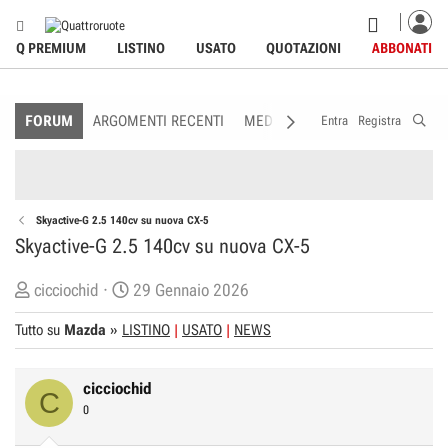
Q PREMIUM
LISTINO
USATO
QUOTAZIONI
ABBONATI
FORUM
ARGOMENTI RECENTI
MEDIA
MEMBRI
REGOLAME
Entra
Registra
Skyactive-G 2.5 140cv su nuova CX-5
Skyactive-G 2.5 140cv su nuova CX-5
C
D
cicciochid
29 Gennaio 2026
r
a
Tutto su
Mazda
»
LISTINO
USATO
NEWS
e
t
a
a
t
d
cicciochid
C
o
i
0
r
I