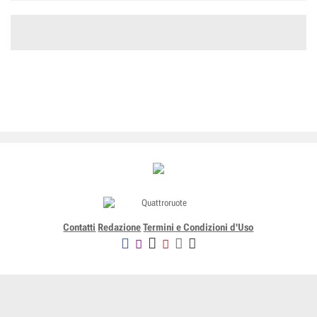
Contatti
Redazione
Termini e Condizioni d'Uso
Editoriale Domus SpA
Via G. Mazzocchi, 1/3 20089 Rozzano (Mi) - Codice fiscale, partita
IVA e iscrizione al Registro delle Imprese di Milano n. 07835550158
R.E.A. di Milano n. 1186124 - Capitale sociale versato € 5.000.000,00 -