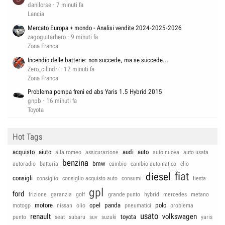
danilorse
7 minuti fa
Lancia
Mercato Europa + mondo - Analisi vendite 2024-2025-2026
zagoguitarhero
9 minuti fa
Zona Franca
Incendio delle batterie: non succede, ma se succede...
Zero_cilindri
12 minuti fa
Zona Franca
Problema pompa freni ed abs Yaris 1.5 Hybrid 2015
gnpb
16 minuti fa
Toyota
Hot Tags
acquisto
aiuto
audi
auto
alfa romeo
assicurazione
auto nuova
auto usata
benzina
bmw
autoradio
batteria
cambio
cambio automatico
clio
fiat
diesel
consigli
consiglio
consiglio acquisto auto
consumi
fiesta
gpl
ford
frizione
garanzia
golf
grande punto
hybrid
mercedes
metano
motore
opel
panda
polo
motogp
nissan
olio
pneumatici
problema
usato
renault
volkswagen
toyota
punto
seat
subaru
suv
suzuki
yaris