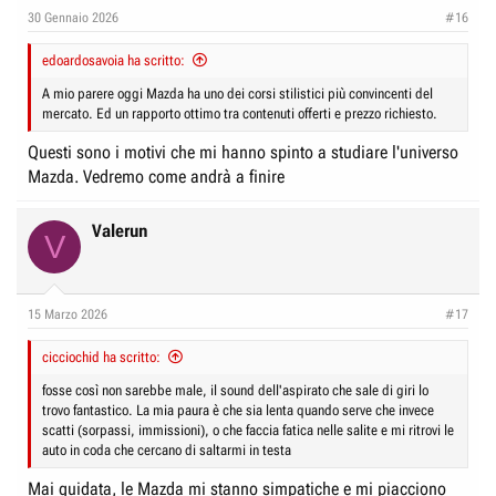
e
n
30 Gennaio 2026
#16
D
i
i
edoardosavoia ha scritto:
z
s
i
A mio parere oggi Mazda ha uno dei corsi stilistici più convincenti del
c
mercato. Ed un rapporto ottimo tra contenuti offerti e prezzo richiesto.
o
u
Questi sono i motivi che mi hanno spinto a studiare l'universo
s
Mazda. Vedremo come andrà a finire
s
i
Valerun
V
o
n
e
15 Marzo 2026
#17
cicciochid ha scritto:
fosse così non sarebbe male, il sound dell'aspirato che sale di giri lo
trovo fantastico. La mia paura è che sia lenta quando serve che invece
scatti (sorpassi, immissioni), o che faccia fatica nelle salite e mi ritrovi le
auto in coda che cercano di saltarmi in testa
Mai guidata, le Mazda mi stanno simpatiche e mi piacciono