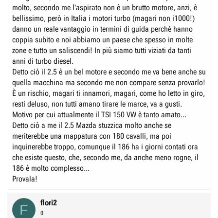
molto, secondo me l'aspirato non è un brutto motore, anzi, è
bellissimo, però in Italia i motori turbo (magari non i1000!)
danno un reale vantaggio in termini di guida perché hanno
coppia subito e noi abbiamo un paese che spesso in molte
zone e tutto un saliscendi! In più siamo tutti viziati da tanti
anni di turbo diesel.
Detto ciò il 2.5 è un bel motore e secondo me va bene anche su
quella macchina ma secondo me non compare senza provarlo!
È un rischio, magari ti innamori, magari, come ho letto in giro,
resti deluso, non tutti amano tirare le marce, va a gusti.
Motivo per cui attualmente il TSI 150 VW è tanto amato...
Detto ciò a me il 2.5 Mazda stuzzica molto anche se
meriterebbe una mappatura con 180 cavalli, ma poi
inquinerebbe troppo, comunque il 186 ha i giorni contati ora
che esiste questo, che, secondo me, da anche meno rogne, il
186 è molto complesso...
Provala!
flori2
F
0