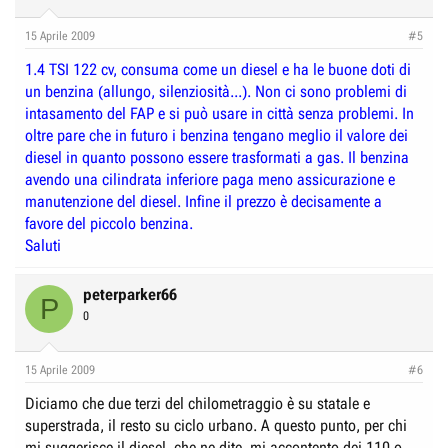
15 Aprile 2009
#5
1.4 TSI 122 cv, consuma come un diesel e ha le buone doti di
un benzina (allungo, silenziosità...). Non ci sono problemi di
intasamento del FAP e si può usare in città senza problemi. In
oltre pare che in futuro i benzina tengano meglio il valore dei
diesel in quanto possono essere trasformati a gas. Il benzina
avendo una cilindrata inferiore paga meno assicurazione e
manutenzione del diesel. Infine il prezzo è decisamente a
favore del piccolo benzina.
Saluti
peterparker66
P
0
15 Aprile 2009
#6
Diciamo che due terzi del chilometraggio è su statale e
superstrada, il resto su ciclo urbano. A questo punto, per chi
mi suggerisce il diesel, che ne dite, mi accontento dei 110 o