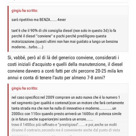
gingiu ha scritto:
sarò ripetitivo ma BENZA......4ever
tant'è che il 90% di chi consiglia diesel (non solo in questo 3d) lo fa
perchè il diesel "conviene" e pochi perchè prediligono questa
motorizzazione.(questi ultimi non han mai guidato a lungo un benzina
moderno...turbo....)
Si, vabbé, però al di là del generico conviene, considerati i
costi iniziali d'acquisto e quelli della manutenzione, il diesel
conviene davvero a conti fatti per chi percorre 20-25 mila km
annui e conta di tenere l'auto per almeno 7-8 anni?
gingiu ha scritto:
nel caso specifico:nel 2009 comprare un auto nuova che è la numero 1
nel segmento (per qualità e contenuti)con un motore che farà certamente
tanta strada ma che non ha nulla di innovativo e moderno...........un
2000cc con 110cv quando presto arriverà un 1600cc di potenza simile
(e in futuro anche superiore)mi sembra un errore......
trovo il 1400cc più raffinato e "prestigioso"......e poi,anche se molti
diranno il contrario,secondo me è conveniente anche dal punto di vista
economico...