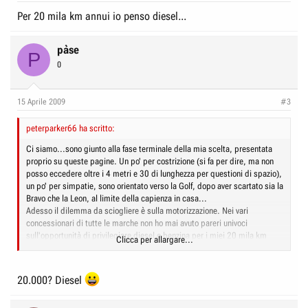
Per 20 mila km annui io penso diesel...
pàse
P
0
15 Aprile 2009
#3
peterparker66 ha scritto:
Ci siamo...sono giunto alla fase terminale della mia scelta, presentata
proprio su queste pagine. Un po' per costrizione (si fa per dire, ma non
posso eccedere oltre i 4 metri e 30 di lunghezza per questioni di spazio),
un po' per simpatie, sono orientato verso la Golf, dopo aver scartato sia la
Bravo che la Leon, al limite della capienza in casa...
Adesso il dilemma da sciogliere è sulla motorizzazione. Nei vari
concessionari di tutte le marche non ho mai avuto pareri univoci
sull'opportunità di privilegiare diesel o benzina per i miei 20 mila km
Clicca per allargare...
annui. C'è chi dice sia meglio il gasolio, chi sostiene che con quelle
percorrenze vada ancora bene la benzina...
E voi, cosa ne pensate?
20.000? Diesel