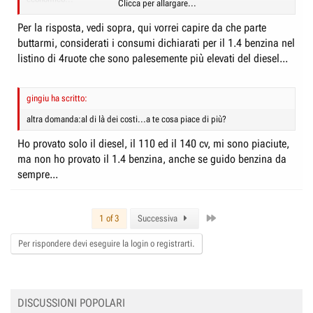
Clicca per allargare...
scusa:quanto pensi di tenere quest'auto?...di modo che si possano fare
dei conti più precisi.
Per la risposta, vedi sopra, qui vorrei capire da che parte
buttarmi, considerati i consumi dichiarati per il 1.4 benzina nel
listino di 4ruote che sono palesemente più elevati del diesel...
gingiu ha scritto:
altra domanda:al di là dei costi...a te cosa piace di più?
Ho provato solo il diesel, il 110 ed il 140 cv, mi sono piaciute,
ma non ho provato il 1.4 benzina, anche se guido benzina da
sempre...
Last
1 of 3
Successiva
Per rispondere devi eseguire la login o registrarti.
DISCUSSIONI POPOLARI