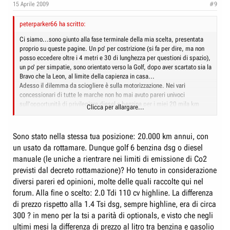
15 Aprile 2009
#9
peterparker66 ha scritto:
Ci siamo...sono giunto alla fase terminale della mia scelta, presentata
proprio su queste pagine. Un po' per costrizione (si fa per dire, ma non
posso eccedere oltre i 4 metri e 30 di lunghezza per questioni di spazio),
un po' per simpatie, sono orientato verso la Golf, dopo aver scartato sia la
Bravo che la Leon, al limite della capienza in casa...
Adesso il dilemma da sciogliere è sulla motorizzazione. Nei vari
concessionari di tutte le marche non ho mai avuto pareri univoci
sull'opportunità di privilegiare diesel o benzina per i miei 20 mila km
Clicca per allargare...
annui. C'è chi dice sia meglio il gasolio, chi sostiene che con quelle
percorrenze vada ancora bene la benzina...
E voi, cosa ne pensate?
Sono stato nella stessa tua posizione: 20.000 km annui, con
un usato da rottamare. Dunque golf 6 benzina dsg o diesel
manuale (le uniche a rientrare nei limiti di emissione di Co2
previsti dal decreto rottamazione)? Ho tenuto in considerazione
diversi pareri ed opinioni, molte delle quali raccolte qui nel
forum. Alla fine o scelto: 2.0 Tdi 110 cv highline. La differenza
di prezzo rispetto alla 1.4 Tsi dsg, sempre highline, era di circa
300 ? in meno per la tsi a parità di optionals, e visto che negli
ultimi mesi la differenza di prezzo al litro tra benzina e gasolio