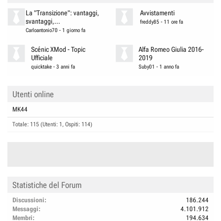
La "Transizione": vantaggi,
Avvistamenti
svantaggi,...
freddy85
-
11 ore fa
Carloantonio70
-
1 giorno fa
Scénic XMod - Topic
Alfa Romeo Giulia 2016-
Ufficiale
2019
quicktake
-
3 anni fa
Suby01
-
1 anno fa
Utenti online
MK44
Totale: 115 (Utenti: 1, Ospiti: 114)
Statistiche del Forum
Discussioni
186.244
Messaggi
4.101.912
Membri
194.634