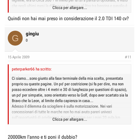
highline, era di circa 300 ? in meno per la tsi a parità di optionals, e visto
che negli ultimi mesi la differenza di prezzo al litro tra benzina e gasolio è
Clicca per allargare...
aumentata a vantaggio di quest'ultimo ho scelto il diesel. E' vero, si paga
un pò più di assicurazione, ma su 20.000 km/anno, il 90% dei quali
Quindi non hai mai preso in considerazione il 2.0 TDI 140 cv?
percorsi su strada extraurbana a 70-90 km/h, i 300 ? di differenza si
ammortizzano nell'anno. A maggio, quando è prevista la consegna, ti
gingiu
saprò dire pregi e difetti di questa motorizzazione, anche se sia qui sul
G
sito che da amici ne ho sentito parlare positivamente.
0
15 Aprile 2009
#11
peterparker66 ha scritto:
Ci siamo...sono giunto alla fase terminale della mia scelta, presentata
proprio su queste pagine. Un po' per costrizione (si fa per dire, ma non
posso eccedere oltre i 4 metri e 30 di lunghezza per questioni di spazio),
un po' per simpatie, sono orientato verso la Golf, dopo aver scartato sia la
Bravo che la Leon, al limite della capienza in casa...
Adesso il dilemma da sciogliere è sulla motorizzazione. Nei vari
concessionari di tutte le marche non ho mai avuto pareri univoci
sull'opportunità di privilegiare diesel o benzina per i miei 20 mila km
Clicca per allargare...
annui. C'è chi dice sia meglio il gasolio, chi sostiene che con quelle
percorrenze vada ancora bene la benzina...
E voi, cosa ne pensate?
20000km l'anno e ti poni il dubbio?