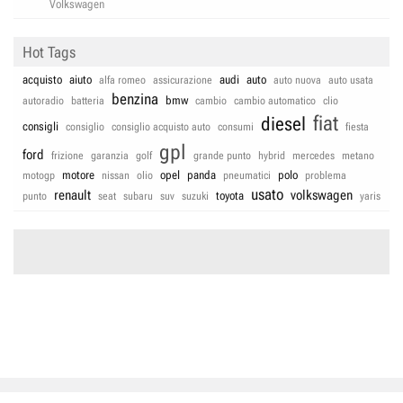
Volkswagen
Hot Tags
acquisto
aiuto
audi
auto
alfa romeo
assicurazione
auto nuova
auto usata
benzina
bmw
autoradio
batteria
cambio
cambio automatico
clio
fiat
diesel
consigli
consiglio
consiglio acquisto auto
consumi
fiesta
gpl
ford
frizione
garanzia
golf
grande punto
hybrid
mercedes
metano
motore
opel
panda
polo
motogp
nissan
olio
pneumatici
problema
usato
renault
volkswagen
toyota
punto
seat
subaru
suv
suzuki
yaris