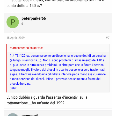
punto dritto a 140 cv?
peterparker66
P
0
15 Aprile 2009
#7
marcoamedeo ha scritto:
1.4 TSI 122 cv, consuma come un diesel e ha le buone doti di un benzina
(allungo, silenziosità...). Non ci sono problemi di intasamento del FAP e
si può usare in città senza problemi. In oltre pare che in futuro i benzina
tengano meglio il valore dei diesel in quanto possono essere trasformati
a gas. Il benzina avendo una cilindrata inferiore paga meno assicurazione
e manutenzione del diesel. Infine il prezzo è decisamente a favore del
piccolo benzina.
Saluti
L'unico dubbio riguarda l'assenza d'incentivi sulla
rottamazione....ho un'auto del 1992...
mammo4