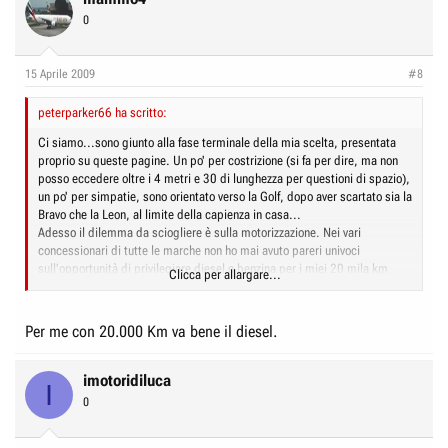
0
15 Aprile 2009
#8
peterparker66 ha scritto:
Ci siamo...sono giunto alla fase terminale della mia scelta, presentata
proprio su queste pagine. Un po' per costrizione (si fa per dire, ma non
posso eccedere oltre i 4 metri e 30 di lunghezza per questioni di spazio),
un po' per simpatie, sono orientato verso la Golf, dopo aver scartato sia la
Bravo che la Leon, al limite della capienza in casa...
Adesso il dilemma da sciogliere è sulla motorizzazione. Nei vari
concessionari di tutte le marche non ho mai avuto pareri univoci
sull'opportunità di privilegiare diesel o benzina per i miei 20 mila km
Clicca per allargare...
annui. C'è chi dice sia meglio il gasolio, chi sostiene che con quelle
percorrenze vada ancora bene la benzina...
E voi, cosa ne pensate?
Per me con 20.000 Km va bene il diesel.
imotoridiluca
I
0