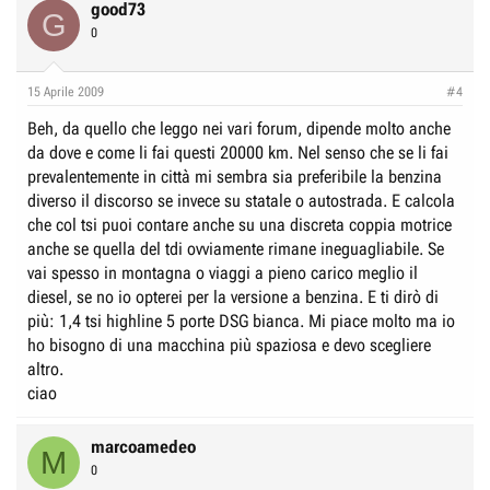
good73
G
0
15 Aprile 2009
#4
Beh, da quello che leggo nei vari forum, dipende molto anche
da dove e come li fai questi 20000 km. Nel senso che se li fai
prevalentemente in città mi sembra sia preferibile la benzina
diverso il discorso se invece su statale o autostrada. E calcola
che col tsi puoi contare anche su una discreta coppia motrice
anche se quella del tdi ovviamente rimane ineguagliabile. Se
vai spesso in montagna o viaggi a pieno carico meglio il
diesel, se no io opterei per la versione a benzina. E ti dirò di
più: 1,4 tsi highline 5 porte DSG bianca. Mi piace molto ma io
ho bisogno di una macchina più spaziosa e devo scegliere
altro.
ciao
marcoamedeo
M
0