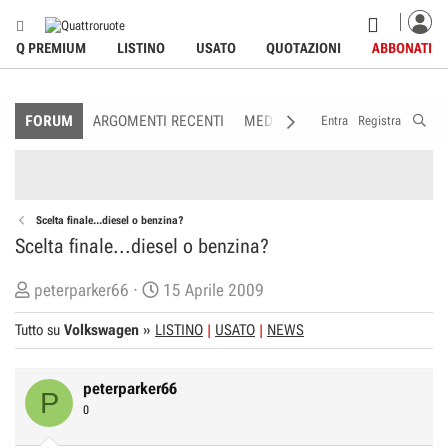
Q PREMIUM
LISTINO
USATO
QUOTAZIONI
ABBONATI
FORUM
ARGOMENTI RECENTI
MEDIA
MEMBRI
REGOLAME
Entra
Registra
Scelta finale...diesel o benzina?
Scelta finale...diesel o benzina?
C
D
peterparker66
15 Aprile 2009
r
a
Tutto su
Volkswagen
»
LISTINO
USATO
NEWS
e
t
a
a
t
d
peterparker66
P
o
i
0
r
I