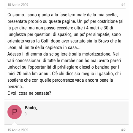
e
n
15 Aprile 2009
#1
D
i
Ci siamo...sono giunto alla fase terminale della mia scelta,
i
z
presentata proprio su queste pagine. Un po' per costrizione (si
s
i
fa per dire, ma non posso eccedere oltre i 4 metri e 30 di
c
o
lunghezza per questioni di spazio), un po' per simpatie, sono
u
orientato verso la Golf, dopo aver scartato sia la Bravo che la
s
Leon, al limite della capienza in casa...
s
Adesso il dilemma da sciogliere è sulla motorizzazione. Nei
i
vari concessionari di tutte le marche non ho mai avuto pareri
o
univoci sull'opportunità di privilegiare diesel o benzina per i
miei 20 mila km annui. C'è chi dice sia meglio il gasolio, chi
n
sostiene che con quelle percorrenze vada ancora bene la
e
benzina...
E voi, cosa ne pensate?
Paolo_
P
0
15 Aprile 2009
#2