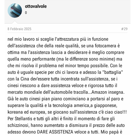
c
ottovalvole
t
0
i
o
n
8 Febbraio 2025
#29
s
:
nel mio lavoro si sceglie l'attrezzatura più in funzione
dell'assistenza che della reale qualità, se una fotocamera è
ottima ma l'assistenza lascia a desiderare è meglio comprare
quella meno performante (ma le differenze sono minime) ma
che mi risolva il problema nel minor tempo possibile. Con le
auto è uguale specie per chi ci lavora e adesso la "battaglia"
con la Cina dev'essere tutta incentrata sull'assistenza, se i
cinesi riescono a dare assistenza veloce e rigorosa tutto il
mercato mondiale dell'automobile tracolla...Amazon insegna.
Già le auto cinesi pian piano cominciano a portarsi al paro e
superare la qualità e la tecnologia america,a giapponese,
koreana ed europea, se giocano sull'assistenza c'è ciao ciao!!!
Per Stellantis e tutti gli altri è finito il momento di fare gli
schizzinosi, hanno aumentato a dismisura il prezzo delle auto
adesso devono DARE ASSISTENZA veloce a tutti. Mio papà è