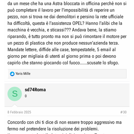
da un mese che ha una Astra bloccata in officina perchè non si
può completare il lavoro per l'impossibilità di reperire un
pezzo, non si trova ne dai demolitori e persino la rete ufficiale
ha difficoltà, questa è l'assistenza OPEL? Hanno l'alibi che la
macchina è vecchia, e sticassi??? Andava bene, la stiamo
riparando, è tutto pronto ma non si può rimontare il motore per
un pezzo di plastica che non produce nessun'azienda terza.
Mandate lettere, diffide alle case, tempestatele, 5 email al
giorno per migliaia di utenti al giorno prima o poi devono
capirlo che stanno giocando col fuoco......scusate lo sfogo.
R
Yaris Mille
e
a
c
sd74Roma
S
t
0
i
o
n
8 Febbraio 2025
#30
s
:
Concordo con chi ti dice di non essere troppo aggressivo ma
fermo nel pretendere la risoluzione dei problemi.