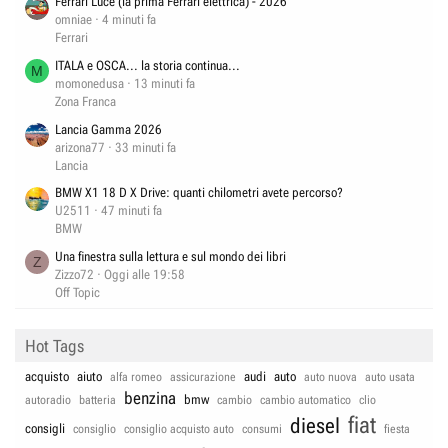
Ferrari Luce (la prima Ferrari elettrica) - 2026
omniae
4 minuti fa
Ferrari
ITALA e OSCA... la storia continua...
M
momonedusa
13 minuti fa
Zona Franca
Lancia Gamma 2026
arizona77
33 minuti fa
Lancia
BMW X1 18 D X Drive: quanti chilometri avete percorso?
U2511
47 minuti fa
BMW
Una finestra sulla lettura e sul mondo dei libri
Z
Zizzo72
Oggi alle 19:58
Off Topic
Hot Tags
acquisto
aiuto
audi
auto
alfa romeo
assicurazione
auto nuova
auto usata
benzina
bmw
autoradio
batteria
cambio
cambio automatico
clio
fiat
diesel
consigli
consiglio
consiglio acquisto auto
consumi
fiesta