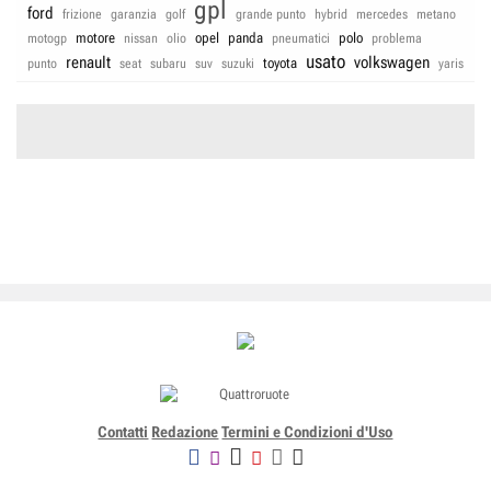
gpl
ford
frizione
garanzia
golf
grande punto
hybrid
mercedes
metano
motore
opel
panda
polo
motogp
nissan
olio
pneumatici
problema
usato
renault
volkswagen
toyota
punto
seat
subaru
suv
suzuki
yaris
Contatti
Redazione
Termini e Condizioni d'Uso