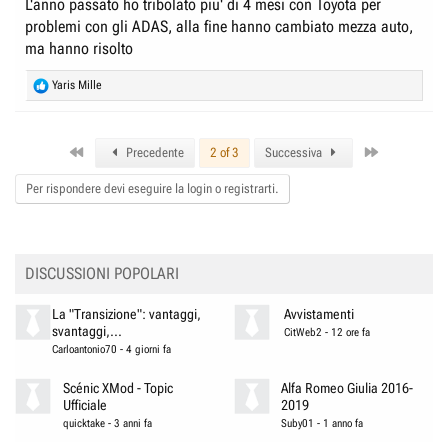
L'anno passato ho tribolato piu' di 4 mesi con Toyota per
problemi con gli ADAS, alla fine hanno cambiato mezza auto,
ma hanno risolto
R
Yaris Mille
e
a
c
First
Last
t
Precedente
2 of 3
Successiva
i
o
Per rispondere devi eseguire la login o registrarti.
n
s
:
DISCUSSIONI POPOLARI
La "Transizione": vantaggi,
Avvistamenti
svantaggi,...
CitWeb2
-
12 ore fa
Carloantonio70
-
4 giorni fa
Scénic XMod - Topic
Alfa Romeo Giulia 2016-
Ufficiale
2019
quicktake
-
3 anni fa
Suby01
-
1 anno fa