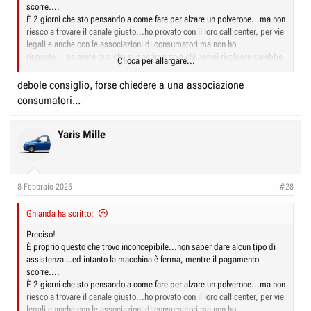
scorre....
È 2 giorni che sto pensando a come fare per alzare un polverone...ma non
riesco a trovare il canale giusto...ho provato con il loro call center, per vie
legali e anche con le associazioni di consumatori ma non ho
risposte....se avete qualche suggerimento a chi potrei rivolgere sarebbe
Clicca per allargare...
gradito...
debole consiglio, forse chiedere a una associazione
consumatori...
Yaris Mille
8 Febbraio 2025
#28
Ghianda ha scritto:
Preciso!
È proprio questo che trovo inconcepibile...non saper dare alcun tipo di
assistenza...ed intanto la macchina è ferma, mentre il pagamento
scorre....
È 2 giorni che sto pensando a come fare per alzare un polverone...ma non
riesco a trovare il canale giusto...ho provato con il loro call center, per vie
legali e anche con le associazioni di consumatori ma non ho