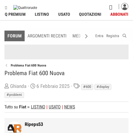
Q PREMIUM
LISTINO
USATO
QUOTAZIONI
ABBONATI
FORUM
ARGOMENTI RECENTI
MEDIA
MEMBRI
REGOLAME
Entra
Registra
Problema Fiat 600 Nuova
Problema Fiat 600 Nuova
C
D
T
Ghianda
6 Febbraio 2025
#600
#display
r
a
a
#problemi
e
t
g
Tutto su
a
Fiat
»
LISTINO
a
USATO
NEWS
s
t
d
o
i
Ripeps53
r
I