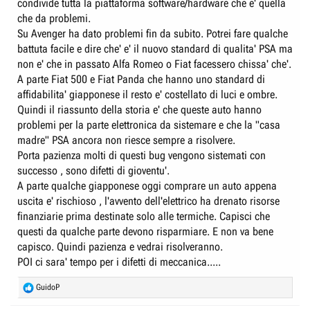
condivide tutta la piattaforma software/hardware che e' quella
che da problemi.
Su Avenger ha dato problemi fin da subito. Potrei fare qualche
battuta facile e dire che' e' il nuovo standard di qualita' PSA ma
non e' che in passato Alfa Romeo o Fiat facessero chissa' che'.
A parte Fiat 500 e Fiat Panda che hanno uno standard di
affidabilita' giapponese il resto e' costellato di luci e ombre.
Quindi il riassunto della storia e' che queste auto hanno
problemi per la parte elettronica da sistemare e che la "casa
madre" PSA ancora non riesce sempre a risolvere.
Porta pazienza molti di questi bug vengono sistemati con
successo , sono difetti di gioventu'.
A parte qualche giapponese oggi comprare un auto appena
uscita e' rischioso , l'avvento dell'elettrico ha drenato risorse
finanziarie prima destinate solo alle termiche. Capisci che
questi da qualche parte devono risparmiare. E non va bene
capisco. Quindi pazienza e vedrai risolveranno.
POI ci sara' tempo per i difetti di meccanica.....
R
GuidoP
e
a