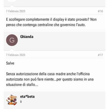
e
n
D
i
7 Febbraio 2025
#16
i
z
E scollegare completamente il display è stato provato? Non
s
i
penso che contenga centraline che governino l'auto.
c
o
u
Ghianda
s
G
s
i
o
7 Febbraio 2025
#17
n
Salve
e
Senza autorizzazione della casa madre anche l'officina
autorizzata non può fare niente...per questo siamo in una
situazione di stallo...
eta*beta
0