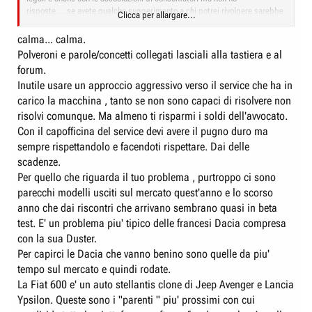
risposte....se avete qualche suggerimento a chi potrei rivolgere sarebbe
Clicca per allargare...
gradito...
calma... calma.
Polveroni e parole/concetti collegati lasciali alla tastiera e al
forum.
Inutile usare un approccio aggressivo verso il service che ha in
carico la macchina , tanto se non sono capaci di risolvere non
risolvi comunque. Ma almeno ti risparmi i soldi dell'avvocato.
Con il capofficina del service devi avere il pugno duro ma
sempre rispettandolo e facendoti rispettare. Dai delle
scadenze.
Per quello che riguarda il tuo problema , purtroppo ci sono
parecchi modelli usciti sul mercato quest'anno e lo scorso
anno che dai riscontri che arrivano sembrano quasi in beta
test. E' un problema piu' tipico delle francesi Dacia compresa
con la sua Duster.
Per capirci le Dacia che vanno benino sono quelle da piu'
tempo sul mercato e quindi rodate.
La Fiat 600 e' un auto stellantis clone di Jeep Avenger e Lancia
Ypsilon. Queste sono i "parenti " piu' prossimi con cui