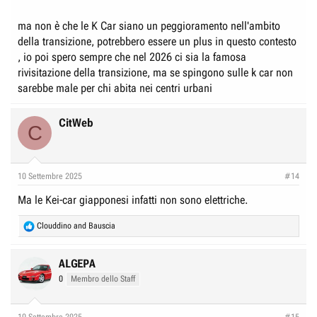
perchè l'autonomia di ste cose non permetterà più di 150 km in uso
urbano che fuori si dimezzano?
ma non è che le K Car siano un peggioramento nell'ambito
della transizione, potrebbero essere un plus in questo contesto
Questo mi domando.
, io poi spero sempre che nel 2026 ci sia la famosa
logico che i costruttori, e i parlamentari plaudono... per loro son soldi,
rivisitazione della transizione, ma se spingono sulle k car non
tasse, filiere, indotti....
sarebbe male per chi abita nei centri urbani
CitWeb
C
10 Settembre 2025
#14
Ma le Kei-car giapponesi infatti non sono elettriche.
R
Clouddino
and
Bauscia
e
a
c
ALGEPA
t
0
Membro dello Staff
i
o
n