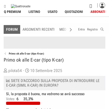
Q PREMIUM
LISTINO
USATO
QUOTAZIONI
ABBONATI
FORUM
ARGOMENTI RECENTI
MEDIA
MEMBRI
REGOLAME
Entra
Registra
Primo ok alle E-car (tipo K-car)
Primo ok alle E-car (tipo K-car)
C
D
pilota54
10 Settembre 2025
r
a
SIETE D'ACCORDO SULLA PROPOSTA DI INTRODURRE LE
e
t
E-CAR (SIMIL K-CAR) IN EUROPA?
a
a
t
d
Sì, la proposta è buona, ma vedremo se avrà successo
Votes:
6
35,3%
o
i
r
I