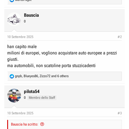
e
a
c
Bauscia
t
0
i
o
n
10 Settembre 2025
#2
s
:
han capito male
milioni di europei, vogliono acquistare auto europee a prezzi
giusti.
ma automobili, non scatoline porta stuzzicadenti
R
gnpb
,
Blueyes86
,
Zizzo72
and 6 others
e
a
c
pilota54
t
0
Membro dello Staff
i
o
n
10 Settembre 2025
#3
s
:
Bauscia ha scritto: