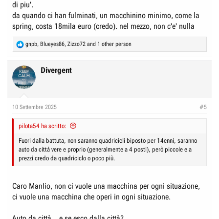
di piu'.
da quando ci han fulminati, un macchinino minimo, come la
spring, costa 18mila euro (credo). nel mezzo, non c'e' nulla
R
gnpb
,
Blueyes86
,
Zizzo72
and 1 other person
e
a
c
Divergent
t
i
o
n
10 Settembre 2025
#5
s
:
pilota54 ha scritto:
Fuori dalla battuta, non saranno quadricicli biposto per 14enni, saranno
auto da città vere e proprio (generalmente a 4 posti), però piccole e a
prezzi credo da quadriciclo o poco più.
Caro Manlio, non ci vuole una macchina per ogni situazione,
ci vuole una macchina che operi in ogni situazione.
Auto da città... e se esco dalla città?