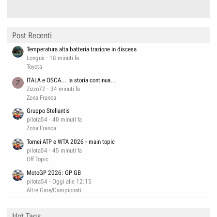
Post Recenti
Temperatura alta batteria trazione in discesa
Longus
18 minuti fa
Toyota
ITALA e OSCA... la storia continua...
Z
Zizzo72
34 minuti fa
Zona Franca
Gruppo Stellantis
pilota54
40 minuti fa
Zona Franca
Tornei ATP e WTA 2026 - main topic
pilota54
45 minuti fa
Off Topic
MotoGP 2026: GP GB
pilota54
Oggi alle 12:15
Altre Gare/Campionati
Hot Tags