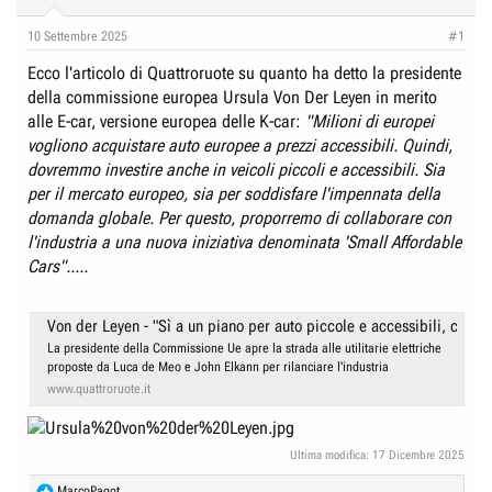
10 Settembre 2025
#1
Ecco l'articolo di Quattroruote su quanto ha detto la presidente
della commissione europea Ursula Von Der Leyen in merito
alle E-car, versione europea delle K-car:
"Milioni di europei
vogliono acquistare auto europee a prezzi accessibili. Quindi,
dovremmo investire anche in veicoli piccoli e accessibili. Sia
per il mercato europeo, sia per soddisfare l'impennata della
domanda globale. Per questo, proporremo di collaborare con
l'industria a una nuova iniziativa denominata 'Small Affordable
Cars".....
Von der Leyen - "Sì a un piano per auto piccole e accessibili, ci ser
La presidente della Commissione Ue apre la strada alle utilitarie elettriche
proposte da Luca de Meo e John Elkann per rilanciare l'industria
www.quattroruote.it
Ultima modifica:
17 Dicembre 2025
R
MarcoPagot