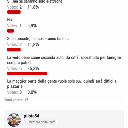
Sì, ma se saranno solo elettriche
e
n
Votes:
2
11,8%
D
i
i
z
No
s
i
Votes:
1
5,9%
c
o
u
Sono piccole, ma costeranno tanto…
s
Votes:
2
11,8%
s
i
La vedo bene come seconda auto, da città, soprattutto per famiglie
con più patenti
o
Votes:
6
35,3%
n
e
La maggior parte della gente vuole solo suv, quindi sarà difficile
piazzarle
Votes:
0
0,0%
Total voters
17
pilota54
0
Membro dello Staff