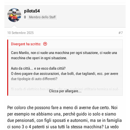
e
a
c
pilota54
t
0
Membro dello Staff
i
o
n
10 Settembre 2025
#7
s
:
Divergent ha scritto:
Caro Manlio, non ci vuole una macchina per ogni situazione, ci vuole una
macchina che operi in ogni situazione.
Auto da città... e se esco dalla città?
O devo pagare due assicurazioni, due bolli, due tagliandi, ecc. per avere
due tipologie di auto differenti?
Si parla di elettrico ben inteso, che con qualsiasi utilitaria termica si può
Clicca per allargare...
andare ovunque.
Per coloro che possono fare a meno di averne due certo. Noi
per esempio ne abbiamo una, perchè guido io solo e siamo
due pensionati, con figli sposati e autonomi, ma se in famiglia
ci sono 3 o 4 patenti si usa tutti la stessa macchina? La vedo