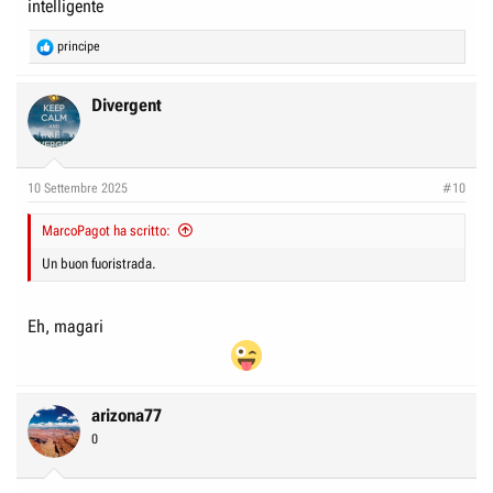
intelligente
R
principe
e
a
c
Divergent
t
i
o
n
10 Settembre 2025
#10
s
:
MarcoPagot ha scritto:
Un buon fuoristrada.
Eh, magari
arizona77
0