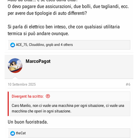
O devo pagare due assicurazioni, due bolli, due tagliandi, ecc.
per avere due tipologie di auto differenti?
Si parla di elettrico ben inteso, che con qualsiasi utilitaria
termica si può andare ovunque.
R
ACE_75
,
Clouddino
,
gnpb
and 4 others
e
a
c
MarcoPagot
t
i
o
n
10 Settembre 2025
#6
s
:
Divergent ha scritto:
Caro Manlio, non ci vuole una macchina per ogni situazione, ci vuole una
macchina che operi in ogni situazione.
Un buon fuoristrada.
R
theCat