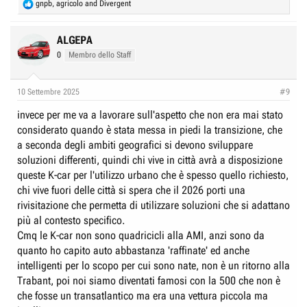
R
gnpb
,
agricolo
and
Divergent
e
a
c
ALGEPA
t
0
Membro dello Staff
i
o
n
10 Settembre 2025
#9
s
:
invece per me va a lavorare sull'aspetto che non era mai stato
considerato quando è stata messa in piedi la transizione, che
a seconda degli ambiti geografici si devono sviluppare
soluzioni differenti, quindi chi vive in città avrà a disposizione
queste K-car per l'utilizzo urbano che è spesso quello richiesto,
chi vive fuori delle città si spera che il 2026 porti una
rivisitazione che permetta di utilizzare soluzioni che si adattano
più al contesto specifico.
Cmq le K-car non sono quadricicli alla AMI, anzi sono da
quanto ho capito auto abbastanza 'raffinate' ed anche
intelligenti per lo scopo per cui sono nate, non è un ritorno alla
Trabant, poi noi siamo diventati famosi con la 500 che non è
che fosse un transatlantico ma era una vettura piccola ma