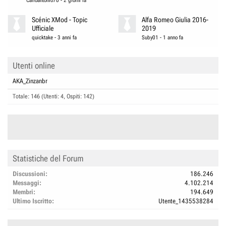
Carloantonio70
-
2 giorni fa
Scénic XMod - Topic
Alfa Romeo Giulia 2016-
Ufficiale
2019
quicktake
-
3 anni fa
Suby01
-
1 anno fa
Utenti online
AKA_Zinzanbr
Totale: 146 (Utenti: 4, Ospiti: 142)
Statistiche del Forum
Discussioni
186.246
Messaggi
4.102.214
Membri
194.649
Ultimo Iscritto
Utente_1435538284