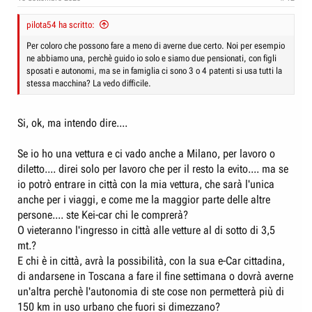
pilota54 ha scritto:
Per coloro che possono fare a meno di averne due certo. Noi per esempio
ne abbiamo una, perchè guido io solo e siamo due pensionati, con figli
sposati e autonomi, ma se in famiglia ci sono 3 o 4 patenti si usa tutti la
stessa macchina? La vedo difficile.
Si, ok, ma intendo dire....
Se io ho una vettura e ci vado anche a Milano, per lavoro o
diletto.... direi solo per lavoro che per il resto la evito.... ma se
io potrò entrare in città con la mia vettura, che sarà l'unica
anche per i viaggi, e come me la maggior parte delle altre
persone.... ste Kei-car chi le comprerà?
O vieteranno l'ingresso in città alle vetture al di sotto di 3,5
mt.?
E chi è in città, avrà la possibilità, con la sua e-Car cittadina,
di andarsene in Toscana a fare il fine settimana o dovrà averne
un'altra perchè l'autonomia di ste cose non permetterà più di
150 km in uso urbano che fuori si dimezzano?