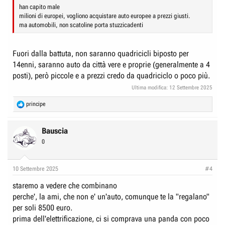
han capito male
milioni di europei, vogliono acquistare auto europee a prezzi giusti.
ma automobili, non scatoline porta stuzzicadenti
Fuori dalla battuta, non saranno quadricicli biposto per
14enni, saranno auto da città vere e proprie (generalmente a 4
posti), però piccole e a prezzi credo da quadriciclo o poco più.
Ultima modifica:
12 Settembre 2025
R
principe
e
a
c
Bauscia
t
0
i
o
n
10 Settembre 2025
#4
s
:
staremo a vedere che combinano
perche', la ami, che non e' un'auto, comunque te la "regalano"
per soli 8500 euro.
prima dell'elettrificazione, ci si comprava una panda con poco