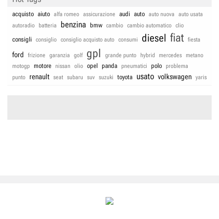
acquisto
aiuto
audi
auto
alfa romeo
assicurazione
auto nuova
auto usata
benzina
bmw
autoradio
batteria
cambio
cambio automatico
clio
fiat
diesel
consigli
consiglio
consiglio acquisto auto
consumi
fiesta
gpl
ford
frizione
garanzia
golf
grande punto
hybrid
mercedes
metano
motore
opel
panda
polo
motogp
nissan
olio
pneumatici
problema
usato
renault
volkswagen
toyota
punto
seat
subaru
suv
suzuki
yaris