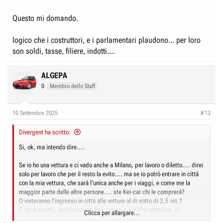
Questo mi domando.
logico che i costruttori, e i parlamentari plaudono... per loro
son soldi, tasse, filiere, indotti....
ALGEPA
0
Membro dello Staff
10 Settembre 2025
#13
Divergent ha scritto:
Si, ok, ma intendo dire....
Se io ho una vettura e ci vado anche a Milano, per lavoro o diletto.... direi
solo per lavoro che per il resto la evito.... ma se io potrò entrare in città
con la mia vettura, che sarà l'unica anche per i viaggi, e come me la
maggior parte delle altre persone.... ste Kei-car chi le comprerà?
O vieteranno l'ingresso in città alle vetture al di sotto di 3,5 mt.?
E chi è in città, avrà la possibilità, con la sua e-Car cittadina, di
Clicca per allargare...
andarsene in Toscana a fare il fine settimana o dovrà averne un'altra