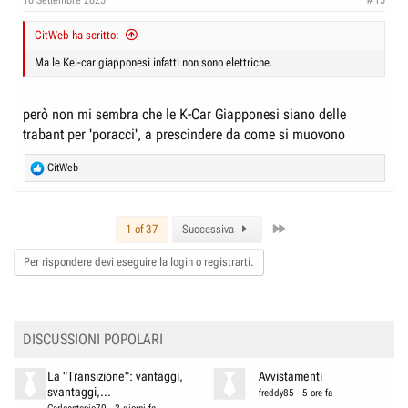
10 Settembre 2025
#15
s
:
CitWeb ha scritto:
Ma le Kei-car giapponesi infatti non sono elettriche.
però non mi sembra che le K-Car Giapponesi siano delle
trabant per 'poracci', a prescindere da come si muovono
R
CitWeb
e
a
c
Last
t
1 of 37
Successiva
i
o
Per rispondere devi eseguire la login o registrarti.
n
s
:
DISCUSSIONI POPOLARI
La "Transizione": vantaggi,
Avvistamenti
svantaggi,...
freddy85
-
5 ore fa