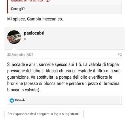
Gigetto767 ha scritto:
Consigli?
Mi spiace. Cambia meccanico.
paolocabri
0
30 Settembre 2025
#3
Si accade e anzi, succede spesso sui 1.5. La valvola di troppa
pressione dell'olio si blocca chiusa ed esplode il filtro o la sua
guarnizione. Va sostituita la pompa dell'olio e verificate le
bronzine (spesso si blocca anche perche un pezzo di bronzina
blocca la valvola).
R
CitWeb
e
a
Per rispondere devi eseguire la login o registrarti.
c
t
i