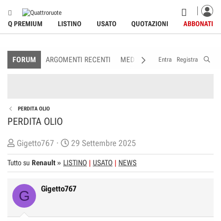
Q PREMIUM
LISTINO
USATO
QUOTAZIONI
ABBONATI
FORUM
ARGOMENTI RECENTI
MEDIA
MEMBRI
REGOLAME
Entra
Registra
PERDITA OLIO
PERDITA OLIO
C
D
Gigetto767
29 Settembre 2025
r
a
Tutto su
Renault
»
LISTINO
USATO
NEWS
e
t
a
a
Gigetto767
t
d
G
o
i
r
I