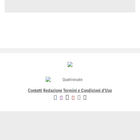
Contatti
Redazione
Termini e Condizioni d'Uso
Editoriale Domus SpA
Via G. Mazzocchi, 1/3 20089 Rozzano (Mi) - Codice fiscale, partita
IVA e iscrizione al Registro delle Imprese di Milano n. 07835550158
R.E.A. di Milano n. 1186124 - Capitale sociale versato € 5.000.000,00 -
Tutti i Diritti Riservati
-
Privacy
-
Informativa Cookie completa
-
- Lic. SIAE n. 4653/I/908