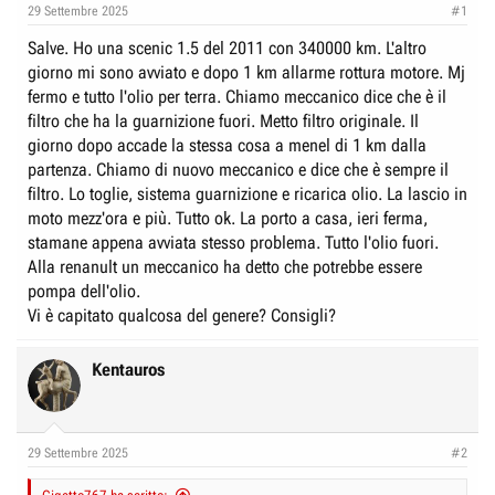
e
n
29 Settembre 2025
#1
D
i
Salve. Ho una scenic 1.5 del 2011 con 340000 km. L'altro
i
z
giorno mi sono avviato e dopo 1 km allarme rottura motore. Mj
s
i
fermo e tutto l'olio per terra. Chiamo meccanico dice che è il
c
o
filtro che ha la guarnizione fuori. Metto filtro originale. Il
u
giorno dopo accade la stessa cosa a menel di 1 km dalla
s
partenza. Chiamo di nuovo meccanico e dice che è sempre il
filtro. Lo toglie, sistema guarnizione e ricarica olio. La lascio in
s
moto mezz'ora e più. Tutto ok. La porto a casa, ieri ferma,
i
stamane appena avviata stesso problema. Tutto l'olio fuori.
o
Alla renanult un meccanico ha detto che potrebbe essere
n
pompa dell'olio.
e
Vi è capitato qualcosa del genere? Consigli?
Kentauros
29 Settembre 2025
#2