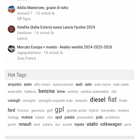
Addio Maestrone, grazie di tutto
arizona77
10 minuti fa
Off Topic
Vendite (Italia-Estero) nuova Lancia Ypsilon 2024
D
danilorse
16 minuti fa
Lancia
Mercato Europa + mondo - Analisi vendite 2024-2025-2026
zagoguitarhero
18 minuti fa
Zona Franca
Hot Tags
acquisto
aiuto
audi
auto
alfa romeo
assicurazione
auto nuova
auto usata
benzina
bmw
autoradio
batteria
cambio
cambio automatico
clio
fiat
diesel
consigli
consiglio
consiglio acquisto auto
consumi
fiesta
gpl
ford
frizione
garanzia
golf
grande punto
hybrid
mercedes
metano
motore
opel
panda
polo
motogp
nissan
olio
pneumatici
problema
usato
renault
volkswagen
toyota
punto
seat
subaru
suv
suzuki
yaris