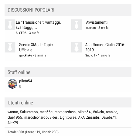
o
n
DISCUSSIONI POPOLARI
s
:
La "Transizione": vantaggi,
Avvistamenti
svantaggi,...
cuorern
-
2 ore fa
ALGEPA
-
3 ore fa
Scénic XMod - Topic
Alfa Romeo Giulia 2016-
Ufficiale
2019
quicktake
-
3 anni fa
Suby01
-
1 anno fa
Staff online
pilota54
0
Utenti online
warmo
Sakurambo
mec66c
momonedusa
pilota54
Valvola
omniae
Gae1955
marcoleonardo63-bis
Lightpulse
AKA_Zinzanbr
Davide71
Alez79
Totale: 308 (Utenti: 19, Ospiti: 289)