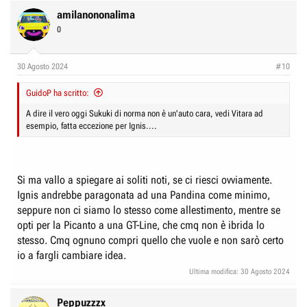
a
c
amilanononalima
t
0
i
o
n
30 Agosto 2024
#10
s
:
GuidoP ha scritto:
A dire il vero oggi Sukuki di norma non è un'auto cara, vedi Vitara ad
esempio, fatta eccezione per Ignis....
Si ma vallo a spiegare ai soliti noti, se ci riesci ovviamente.
Ignis andrebbe paragonata ad una Pandina come minimo,
seppure non ci siamo lo stesso come allestimento, mentre se
opti per la Picanto a una GT-Line, che cmq non è ibrida lo
stesso. Cmq ognuno compri quello che vuole e non sarò certo
io a fargli cambiare idea.
Ultima modifica:
30 Agosto 2024
Peppuzzzx