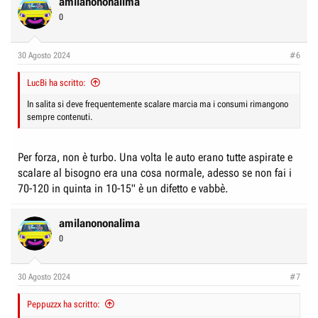
amilanononalima
t
0
i
o
n
30 Agosto 2024
#6
s
:
LucBi ha scritto:
In salita si deve frequentemente scalare marcia ma i consumi rimangono
sempre contenuti.
Per forza, non è turbo. Una volta le auto erano tutte aspirate e
scalare al bisogno era una cosa normale, adesso se non fai i
70-120 in quinta in 10-15" è un difetto e vabbè.
amilanononalima
0
30 Agosto 2024
#7
Peppuzzx ha scritto: