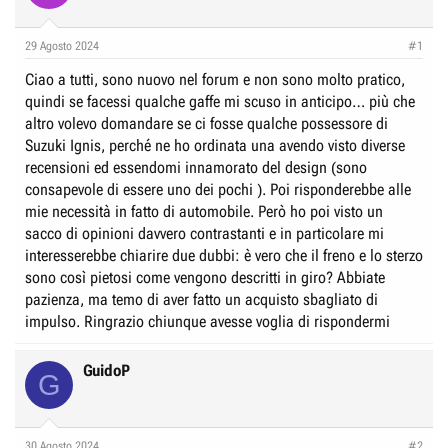
e
n
D
i
29 Agosto 2024
#1
i
z
Ciao a tutti, sono nuovo nel forum e non sono molto pratico,
s
i
quindi se facessi qualche gaffe mi scuso in anticipo… più che
c
o
altro volevo domandare se ci fosse qualche possessore di
u
Suzuki Ignis, perché ne ho ordinata una avendo visto diverse
s
recensioni ed essendomi innamorato del design (sono
s
consapevole di essere uno dei pochi ). Poi risponderebbe alle
i
mie necessità in fatto di automobile. Però ho poi visto un
o
sacco di opinioni davvero contrastanti e in particolare mi
n
interesserebbe chiarire due dubbi: è vero che il freno e lo sterzo
e
sono così pietosi come vengono descritti in giro? Abbiate
pazienza, ma temo di aver fatto un acquisto sbagliato di
impulso. Ringrazio chiunque avesse voglia di rispondermi
GuidoP
G
30 Agosto 2024
#2