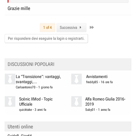
Grazie mille
Last
1 of 4
Successiva
Per rispondere devi eseguire la login o registrarti.
DISCUSSIONI POPOLARI
La "Transizione": vantaggi,
Avvistamenti
svantaggi,...
freddy85
-
16 ore fa
Carloantonio70
-
1 giorno fa
Scénic XMod - Topic
Alfa Romeo Giulia 2016-
Ufficiale
2019
quicktake
-
3 anni fa
Suby01
-
1 anno fa
Utenti online
GuidoP
Gico66