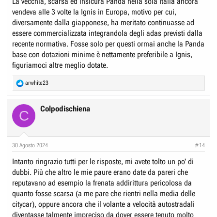
La vecchia, scarsa ed insicura Panda nella sola Italia ancora
vendeva alle 3 volte la Ignis in Europa, motivo per cui,
diversamente dalla giapponese, ha meritato continuasse ad
essere commercializzata integrandola degli adas previsti dalla
recente normativa. Fosse solo per questi ormai anche la Panda
base con dotazioni minime è nettamente preferibile a Ignis,
figuriamoci altre meglio dotate.
R
arwhite23
e
a
c
Colpodischiena
C
t
i
o
n
30 Agosto 2024
#14
s
:
Intanto ringrazio tutti per le risposte, mi avete tolto un po' di
dubbi. Più che altro le mie paure erano date da pareri che
reputavano ad esempio la frenata addirittura pericolosa da
quanto fosse scarsa (a me pare che rientri nella media delle
citycar), oppure ancora che il volante a velocità autostradali
diventasse talmente impreciso da dover essere tenuto molto