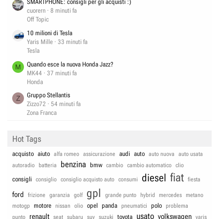
SMARTPHONE: consigli per gli acquisti :)
cuorern
8 minuti fa
Off Topic
10 milioni di Tesla
Yaris Mille
33 minuti fa
Tesla
Quando esce la nuova Honda Jazz?
M
MK44
37 minuti fa
Honda
Gruppo Stellantis
Z
Zizzo72
54 minuti fa
Zona Franca
Hot Tags
acquisto
aiuto
audi
auto
alfa romeo
assicurazione
auto nuova
auto usata
benzina
bmw
autoradio
batteria
cambio
cambio automatico
clio
fiat
diesel
consigli
consiglio
consiglio acquisto auto
consumi
fiesta
gpl
ford
frizione
garanzia
golf
grande punto
hybrid
mercedes
metano
motore
opel
panda
polo
motogp
nissan
olio
pneumatici
problema
usato
renault
volkswagen
toyota
punto
seat
subaru
suv
suzuki
yaris