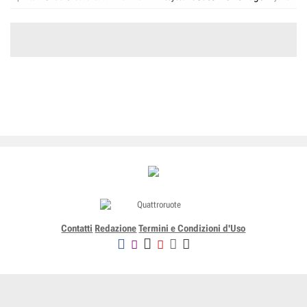
Contatti
Redazione
Termini e Condizioni d'Uso
Editoriale Domus SpA
Via G. Mazzocchi, 1/3 20089 Rozzano (Mi) - Codice fiscale, partita
IVA e iscrizione al Registro delle Imprese di Milano n. 07835550158