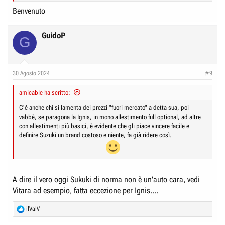
Benvenuto
GuidoP
G
30 Agosto 2024
#9
amicable ha scritto:
C'è anche chi si lamenta dei prezzi "fuori mercato" a detta sua, poi
vabbè, se paragona la Ignis, in mono allestimento full optional, ad altre
con allestimenti più basici, è evidente che gli piace vincere facile e
definire Suzuki un brand costoso e niente, fa già ridere così.
A dire il vero oggi Sukuki di norma non è un'auto cara, vedi
Vitara ad esempio, fatta eccezione per Ignis....
R
ilValV
e