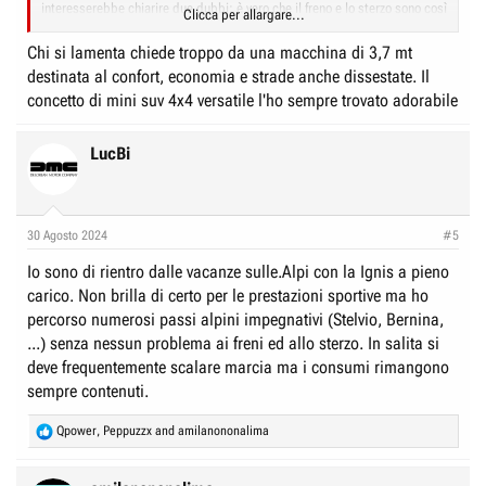
interesserebbe chiarire due dubbi: è vero che il freno e lo sterzo sono così
Clicca per allargare...
pietosi come vengono descritti in giro? Abbiate pazienza, ma temo di
aver fatto un acquisto sbagliato di impulso. Ringrazio chiunque avesse
Chi si lamenta chiede troppo da una macchina di 3,7 mt
voglia di rispondermi
destinata al confort, economia e strade anche dissestate. Il
concetto di mini suv 4x4 versatile l'ho sempre trovato adorabile
LucBi
30 Agosto 2024
#5
Io sono di rientro dalle vacanze sulle.Alpi con la Ignis a pieno
carico. Non brilla di certo per le prestazioni sportive ma ho
percorso numerosi passi alpini impegnativi (Stelvio, Bernina,
...) senza nessun problema ai freni ed allo sterzo. In salita si
deve frequentemente scalare marcia ma i consumi rimangono
sempre contenuti.
R
Qpower
,
Peppuzzx
and
amilanononalima
e
a
c