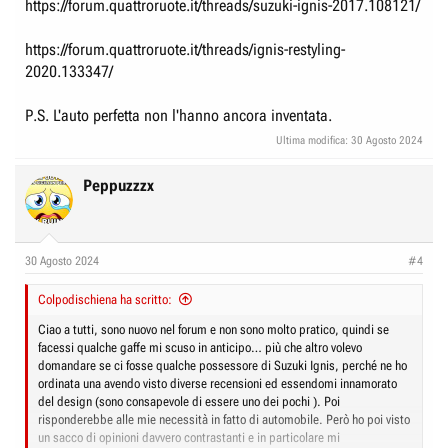
https://forum.quattroruote.it/threads/suzuki-ignis-2017.108121/
https://forum.quattroruote.it/threads/ignis-restyling-
2020.133347/
P.S. L'auto perfetta non l'hanno ancora inventata.
Ultima modifica:
30 Agosto 2024
Peppuzzzx
30 Agosto 2024
#4
Colpodischiena ha scritto:
Ciao a tutti, sono nuovo nel forum e non sono molto pratico, quindi se
facessi qualche gaffe mi scuso in anticipo… più che altro volevo
domandare se ci fosse qualche possessore di Suzuki Ignis, perché ne ho
ordinata una avendo visto diverse recensioni ed essendomi innamorato
del design (sono consapevole di essere uno dei pochi ). Poi
risponderebbe alle mie necessità in fatto di automobile. Però ho poi visto
un sacco di opinioni davvero contrastanti e in particolare mi