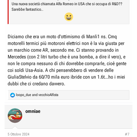
Una nuova società chiamata Alfa Romeo in USA che si occupa di R&D??
Sarebbe fantastico..
Diciamo che era un moto d'ottimismo di Manli1 ns. Cmq
motorelli termici più motoroni elettrici non è la via giusta per
un marchio come AR, secondo me. Ci stanno provando in
Mercedes (con 2 litri turbo che è una bomba, a dire il vero), e
non le compra nessuno di chi dovrebbe comprarle, cioè gente
coi soldi Usa-Asia. A chi penserebbero di vendere delle
GiuliaStelvio da 60/70 mila euro ibride con un 1.6t...ho i miei
dubbi che ci credano davvero.
R
loopo_due
and
vecchioAlfista
e
a
c
omniae
t
i
o
n
5 Ottobre 2024
#7
s