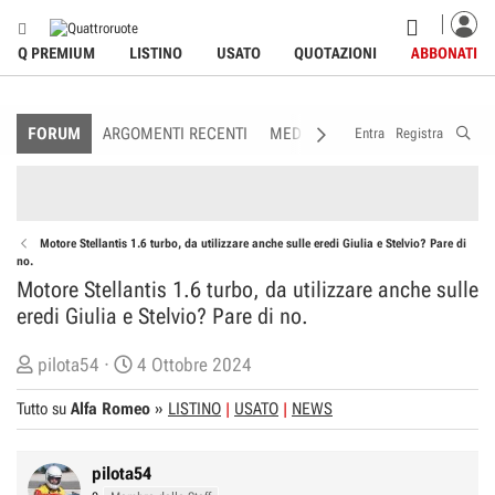
Q PREMIUM
LISTINO
USATO
QUOTAZIONI
ABBONATI
FORUM
ARGOMENTI RECENTI
MEDIA
MEMBRI
REGOLAME
Entra
Registra
Motore Stellantis 1.6 turbo, da utilizzare anche sulle eredi Giulia e Stelvio? Pare di
no.
Motore Stellantis 1.6 turbo, da utilizzare anche sulle
eredi Giulia e Stelvio? Pare di no.
C
D
pilota54
4 Ottobre 2024
r
a
Tutto su
Alfa Romeo
»
LISTINO
USATO
NEWS
e
t
a
a
t
d
pilota54