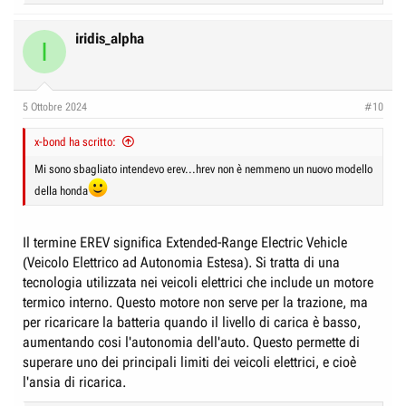
e
a
c
iridis_alpha
I
t
i
o
n
5 Ottobre 2024
#10
s
:
x-bond ha scritto:
Mi sono sbagliato intendevo erev...hrev non è nemmeno un nuovo modello
della honda
Il termine EREV significa Extended-Range Electric Vehicle
(Veicolo Elettrico ad Autonomia Estesa). Si tratta di una
tecnologia utilizzata nei veicoli elettrici che include un motore
termico interno. Questo motore non serve per la trazione, ma
per ricaricare la batteria quando il livello di carica è basso,
aumentando cosi l'autonomia dell'auto. Questo permette di
superare uno dei principali limiti dei veicoli elettrici, e cioè
l'ansia di ricarica.