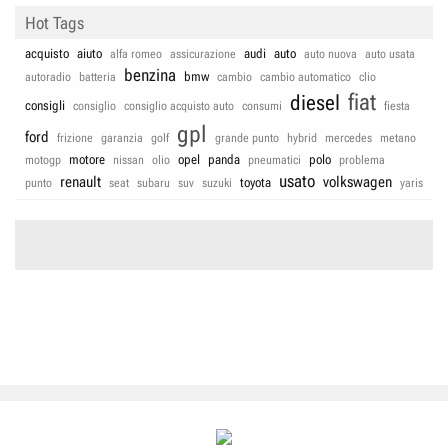
Hot Tags
acquisto
aiuto
audi
auto
alfa romeo
assicurazione
auto nuova
auto usata
benzina
bmw
autoradio
batteria
cambio
cambio automatico
clio
fiat
diesel
consigli
consiglio
consiglio acquisto auto
consumi
fiesta
gpl
ford
frizione
garanzia
golf
grande punto
hybrid
mercedes
metano
motore
opel
panda
polo
motogp
nissan
olio
pneumatici
problema
usato
renault
volkswagen
toyota
punto
seat
subaru
suv
suzuki
yaris