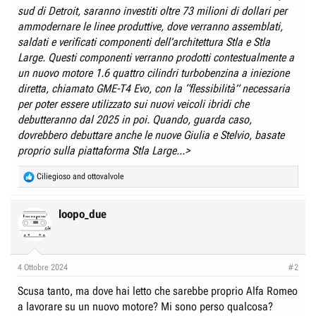
sud di Detroit, saranno investiti oltre 73 milioni di dollari per
ammodernare le linee produttive, dove verranno assemblati,
saldati e verificati componenti dell’architettura Stla e Stla
Large. Questi componenti verranno prodotti contestualmente a
un nuovo motore 1.6 quattro cilindri turbobenzina a iniezione
diretta, chiamato GME-T4 Evo, con la “flessibilità” necessaria
per poter essere utilizzato sui nuovi veicoli ibridi che
debutteranno dal 2025 in poi. Quando, guarda caso,
dovrebbero debuttare anche le
nuove Giulia e Stelvio
, basate
proprio sulla piattaforma Stla Large...>
R
Ciliegioso
and
ottovalvole
e
a
c
loopo_due
t
i
o
n
4 Ottobre 2024
#2
s
:
Scusa tanto, ma dove hai letto che sarebbe proprio Alfa Romeo
a lavorare su un nuovo motore? Mi sono perso qualcosa?