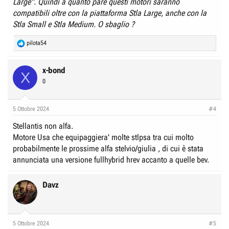
Large". Quindi a quanto pare questi motori saranno
compatibili oltre con la piattaforma Stla Large, anche con la
Stla Small e Stla Medium. O sbaglio ?
R
pilota54
e
a
c
x-bond
X
t
0
i
o
n
5 Ottobre 2024
#4
s
:
Stellantis non alfa.
Motore Usa che equipaggiera' molte stlpsa tra cui molto
probabilmente le prossime alfa stelvio/giulia , di cui è stata
annunciata una versione fullhybrid hrev accanto a quelle bev.
Davz
5 Ottobre 2024
#5