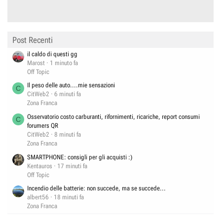
Post Recenti
il caldo di questi gg
Marost
1 minuto fa
Off Topic
Il peso delle auto....mie sensazioni
C
CitWeb2
6 minuti fa
Zona Franca
Osservatorio costo carburanti, rifornimenti, ricariche, report consumi
C
forumers QR
CitWeb2
8 minuti fa
Zona Franca
SMARTPHONE: consigli per gli acquisti :)
Kentauros
17 minuti fa
Off Topic
Incendio delle batterie: non succede, ma se succede...
albert56
18 minuti fa
Zona Franca