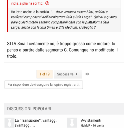
iridis_alpha ha scritto:
Ho letto anche io la notizia. "...
dove verranno assemblati, saldati e
verificati componenti dell’architettura Stla e Stla Large". Quindi a quanto
pare questi motori saranno compatibili oltre con la piattaforma Stla
Large, anche con la Stla Small e Stla Medium. O sbaglio ?
STLA Small certamente no, è troppo grosso come motore. Io
penso a partire dalle segmento C. Comunque ho modificato il
titolo.
Last
1 of 19
Successiva
Per rispondere devi eseguire la login o registrarti.
DISCUSSIONI POPOLARI
La "Transizione": vantaggi,
Avvistamenti
svantaggi,...
GuidoP
-
16 ore fa