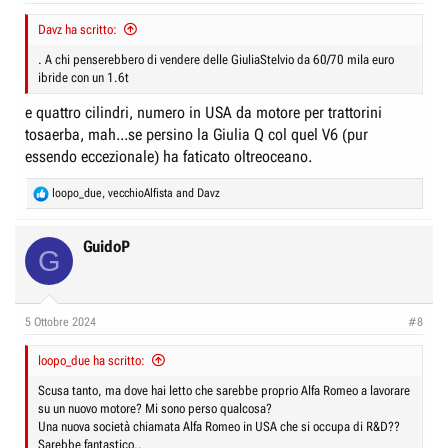
:
Davz ha scritto:
. A chi penserebbero di vendere delle GiuliaStelvio da 60/70 mila euro
ibride con un 1.6t
e quattro cilindri, numero in USA da motore per trattorini
tosaerba, mah...se persino la Giulia Q col quel V6 (pur
essendo eccezionale) ha faticato oltreoceano.
R
loopo_due
,
vecchioAlfista
and
Davz
e
a
c
GuidoP
G
t
i
o
n
5 Ottobre 2024
#8
s
:
loopo_due ha scritto:
Scusa tanto, ma dove hai letto che sarebbe proprio Alfa Romeo a lavorare
su un nuovo motore? Mi sono perso qualcosa?
Una nuova società chiamata Alfa Romeo in USA che si occupa di R&D??
Sarebbe fantastico..