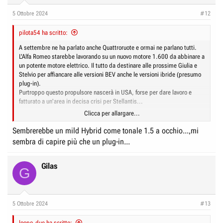
5 Ottobre 2024
#12
pilota54 ha scritto:
A settembre ne ha parlato anche Quattroruote e ormai ne parlano tutti.
L'Alfa Romeo starebbe lavorando su un nuovo motore 1.600 da abbinare a
un potente motore elettrico. Il tutto da destinare alle prossime Giulia e
Stelvio per affiancare alle versioni BEV anche le versioni ibride (presumo
plug-in).
Purtroppo questo propulsore nascerà in USA, forse per dare lavoro e
fatturato a un'area in decisa crisi per Stellantis...
Clicca per allargare...
Si era letto anche di un uso "pro-parte elettrica", cioè come "range
extended" di questo motore, ma la notizia non è stata mai confermata da
Sembrerebbe un mild Hybrid come tonale 1.5 a occhio...,mi
organi ufficiali e dovrebbe restare una fake news.
sembra di capire più che un plug-in...
Qui l'articolo di Quattroruote web.
Stellantis: in arrivo un nuovo 1.6 turbobenzina | Quattroruote.it
Gilas
G
<....
Un nuovo motore ibrido
. Nello stabilimento di Dundee, a sud di
Detroit, saranno investiti oltre 73 milioni di dollari per ammodernare le
linee produttive, dove verranno assemblati, saldati e verificati
5 Ottobre 2024
#13
componenti dell’architettura Stla e Stla Large. Questi componenti
verranno prodotti contestualmente a un nuovo motore 1.6 quattro cilindri
loopo_due ha scritto: