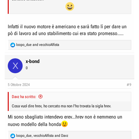
Infatti il nuovo motore è americano e sarà fatto lì per dare un
pò di lavoro ad uno stabilimento cui era stato promesso.....
R
loopo_due
and
vecchioAlfista
e
a
c
x-bond
X
t
0
i
o
n
5 Ottobre 2024
#9
s
:
Davz ha scritto:
Cosa vuol dire hrev, ho cercato ma non l'ho trovata la sigla hrev.
Mi sono sbagliato intendevo erev...hrev non è nemmeno un
nuovo modello della honda
R
loopo_due
,
vecchioAlfista
and
Davz