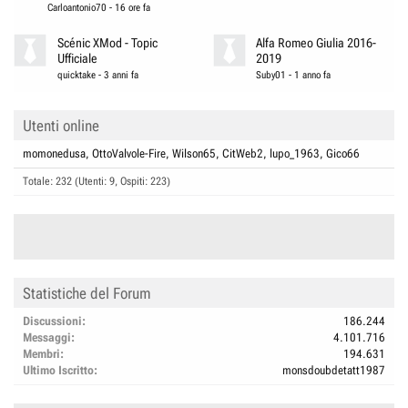
Carloantonio70
-
16 ore fa
Scénic XMod - Topic
Alfa Romeo Giulia 2016-
Ufficiale
2019
quicktake
-
3 anni fa
Suby01
-
1 anno fa
Utenti online
momonedusa
OttoValvole-Fire
Wilson65
CitWeb2
lupo_1963
Gico66
Totale: 232 (Utenti: 9, Ospiti: 223)
Statistiche del Forum
Discussioni
186.244
Messaggi
4.101.716
Membri
194.631
Ultimo Iscritto
monsdoubdetatt1987