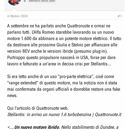
o
i
0
Membro dello Staff
r
I
e
n
4 Ottobre 2024
#1
D
i
A settembre ne ha parlato anche Quattroruote e ormai ne
i
z
parlano tutti. L'Alfa Romeo starebbe lavorando su un nuovo
s
i
motore 1.600 da abbinare a un potente motore elettrico. Il tutto
c
o
da destinare alle prossime Giulia e Stelvio per affiancare alle
u
versioni BEV anche le versioni ibride (presumo plug-in).
s
Purtroppo questo propulsore nascerà in USA, forse per dare
s
lavoro e fatturato a un'area in decisa crisi per Stellantis...
i
o
Si era letto anche di un uso "pro-parte elettrica", cioè come
"range extended" di questo motore, ma la notizia non è stata
n
mai confermata da organi ufficiali e dovrebbe restare una fake
e
news.
Qui l'articolo di Quattroruote web.
Stellantis: in arrivo un nuovo 1.6 turbobenzina | Quattroruote.it
<....
Un nuovo motore ibrido
. Nello stabilimento di Dundee, a