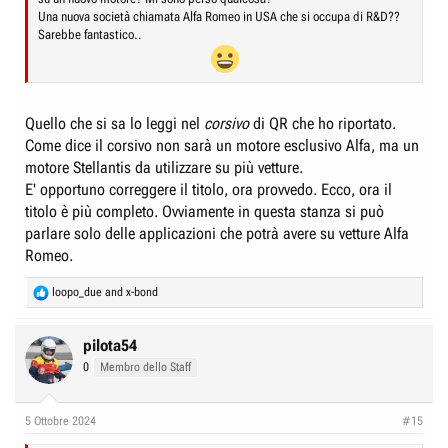
Una nuova società chiamata Alfa Romeo in USA che si occupa di R&D??
Sarebbe fantastico..
Quello che si sa lo leggi nel
corsivo
di QR che ho riportato.
Come dice il corsivo non sarà un motore esclusivo Alfa, ma un
motore Stellantis da utilizzare su più vetture.
E' opportuno correggere il titolo, ora provvedo. Ecco, ora il
titolo è più completo. Ovviamente in questa stanza si può
parlare solo delle applicazioni che potrà avere su vetture Alfa
Romeo.
R
loopo_due
and
x-bond
e
a
c
pilota54
t
0
Membro dello Staff
i
o
n
5 Ottobre 2024
#15
s
: