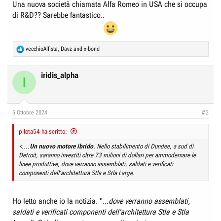
Una nuova società chiamata Alfa Romeo in USA che si occupa
di R&D?? Sarebbe fantastico..
R
vecchioAlfista
,
Davz
and
x-bond
e
a
c
iridis_alpha
I
t
i
o
n
5 Ottobre 2024
#3
s
:
pilota54 ha scritto:
<....
Un nuovo motore ibrido
. Nello stabilimento di Dundee, a sud di
Detroit, saranno investiti oltre 73 milioni di dollari per ammodernare le
linee produttive, dove verranno assemblati, saldati e verificati
componenti dell’architettura Stla e Stla Large.
Ho letto anche io la notizia. "...
dove verranno assemblati,
saldati e verificati componenti dell’architettura Stla e Stla