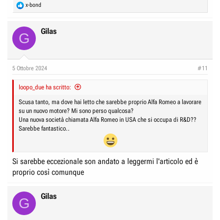
R
x-bond
e
a
c
Gilas
G
t
i
o
n
5 Ottobre 2024
#11
s
:
loopo_due ha scritto:
Scusa tanto, ma dove hai letto che sarebbe proprio Alfa Romeo a lavorare
su un nuovo motore? Mi sono perso qualcosa?
Una nuova società chiamata Alfa Romeo in USA che si occupa di R&D??
Sarebbe fantastico..
Si sarebbe eccezionale son andato a leggermi l'articolo ed è
proprio così comunque
Gilas
G