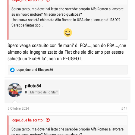
turbobenzina a iniezione diretta, chiamato GME-T4 Evo, con la
“flessibilità” necessaria per poter essere utilizzato sui nuovi veicoli ibridi
Scusa tanto, ma dove hai letto che sarebbe proprio Alfa Romeo a lavorare
che debutteranno dal 2025 in poi. Quando, guarda caso, dovrebbero
su un nuovo motore? Mi sono perso qualcosa?
debuttare anche le
nuove Giulia e Stelvio
, basate proprio sulla
Una nuova società chiamata Alfa Romeo in USA che si occupa di R&D??
piattaforma Stla Large...>
Sarebbe fantastico..
Spero venga costruito con 'le mani' di FCA...,non do PSA...,che
almeno sia ingegnerizzato da Fiat che sia diciamo per essere
schietti un 'Fiat-Alfa' ,non un PEUGEOT...
R
loopo_due
and
Blueyes86
e
a
c
pilota54
t
0
Membro dello Staff
i
o
n
5 Ottobre 2024
#14
s
:
loopo_due ha scritto:
Scusa tanto, ma dove hai letto che sarebbe proprio Alfa Romeo a lavorare
su un nuovo motore? Mi sono perso qualcosa?