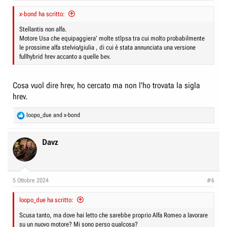
x-bond ha scritto:
Stellantis non alfa.
Motore Usa che equipaggiera' molte stlpsa tra cui molto probabilmente
le prossime alfa stelvio/giulia , di cui è stata annunciata una versione
fullhybrid hrev accanto a quelle bev.
Cosa vuol dire hrev, ho cercato ma non l'ho trovata la sigla
hrev.
R
loopo_due
and
x-bond
e
a
c
Davz
t
i
o
n
5 Ottobre 2024
#6
s
:
loopo_due ha scritto:
Scusa tanto, ma dove hai letto che sarebbe proprio Alfa Romeo a lavorare
su un nuovo motore? Mi sono perso qualcosa?