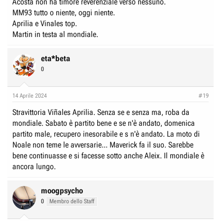
Acosta non ha timore reverenziale verso nessuno.
MM93 tutto o niente, oggi niente.
Aprilia e Vinales top.
Martin in testa al mondiale.
eta*beta
0
14 Aprile 2024
#19
Stravittoria Viñales Aprilia. Senza se e senza ma, roba da
mondiale. Sabato è partito bene e se n'è andato, domenica
partito male, recupero inesorabile e s n'è andato. La moto di
Noale non teme le avversarie... Maverick fa il suo. Sarebbe
bene continuasse e si facesse sotto anche Aleix. Il mondiale è
ancora lungo.
moogpsycho
0
Membro dello Staff