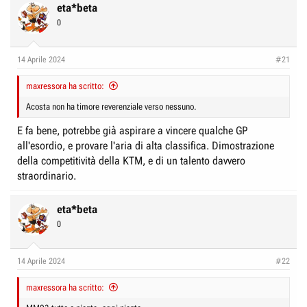
c
eta*beta
t
0
i
o
n
14 Aprile 2024
#21
s
:
maxressora ha scritto:
Acosta non ha timore reverenziale verso nessuno.
E fa bene, potrebbe già aspirare a vincere qualche GP
all'esordio, e provare l'aria di alta classifica. Dimostrazione
della competitività della KTM, e di un talento davvero
straordinario.
eta*beta
0
14 Aprile 2024
#22
maxressora ha scritto: