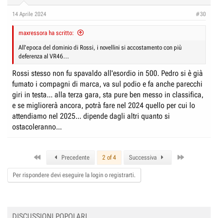
14 Aprile 2024
#30
maxressora ha scritto:
All'epoca del dominio di Rossi, i novellini si accostamento con più
deferenza al VR46...
Rossi stesso non fu spavaldo all'esordio in 500. Pedro si è già
fumato i compagni di marca, va sul podio e fa anche parecchi
giri in testa... alla terza gara, sta pure ben messo in classifica,
e se migliorerà ancora, potrà fare nel 2024 quello per cui lo
attendiamo nel 2025... dipende dagli altri quanto si
ostacoleranno...
First
Last
Precedente
2 of 4
Successiva
Per rispondere devi eseguire la login o registrarti.
DISCUSSIONI POPOLARI