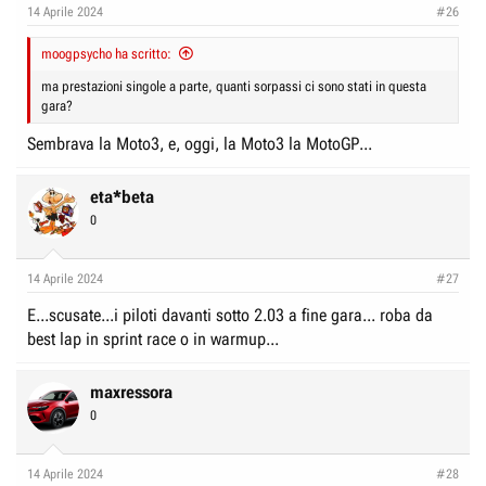
14 Aprile 2024
#26
moogpsycho ha scritto:
ma prestazioni singole a parte, quanti sorpassi ci sono stati in questa
gara?
Sembrava la Moto3, e, oggi, la Moto3 la MotoGP...
eta*beta
0
14 Aprile 2024
#27
E...scusate...i piloti davanti sotto 2.03 a fine gara... roba da
best lap in sprint race o in warmup...
maxressora
0
14 Aprile 2024
#28