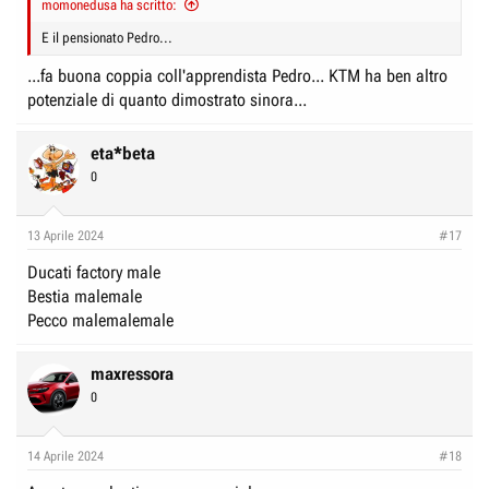
momonedusa ha scritto:
e
n
D
i
E il pensionato Pedro...
i
z
...fa buona coppia coll'apprendista Pedro... KTM ha ben altro
s
i
potenziale di quanto dimostrato sinora...
c
o
u
eta*beta
s
0
s
i
13 Aprile 2024
#17
o
n
Ducati factory male
Bestia malemale
e
Pecco malemalemale
maxressora
0
14 Aprile 2024
#18