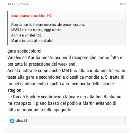
14 Aprile 2024
#20
maxressora ha scritto:
Acosta non ha timore reverenziale verso nessuno.
MM93 tutto o niente, oggi niente.
Aprilia e Vinales top.
Martin in testa al mondiale.
gara spettacolare!
Vinales ed Aprilia mostruosi per il recupero che hanno fatto e
per tutta la prestazione del week end!
Acosta notevole come anche MM fino alla caduta mentre era in
testa alla gara e secondo nella classifica mondiale. Si tratta di
un bel cambiamento rispetto alla mediocrità delle scorse
stagioni.
Le Ducati Factory sembravano faticare ma alla fine Bastianini
ha strappato il piano basso del podio a Martin evitando di
fatto un monopolio tutto spagnolo
R
pilota54
e
a