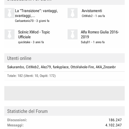
La "Transizione": vantaggi,
Avvistamenti
svantaggi,...
CitWeb2
-
1 ora fa
Carloantonio70
-
3 giorni fa
Scénic XMod - Topic
Alfa Romeo Giulia 2016-
Ufficiale
2019
quicktake
-
3 anni fa
Suby01
-
1 anno fa
Utenti online
Sakurambo
CitWeb2
Alez79
funkyplace
OttoValvole-Fire
AKA_Zinzanbr
Totale: 182 (Utenti: 10, Ospiti: 172)
Statistiche del Forum
Discussioni
186.247
Messaggi
4.102.347