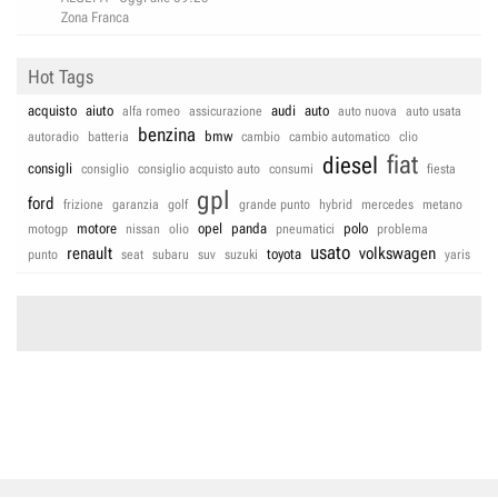
Zona Franca
Hot Tags
acquisto
aiuto
audi
auto
alfa romeo
assicurazione
auto nuova
auto usata
benzina
bmw
autoradio
batteria
cambio
cambio automatico
clio
fiat
diesel
consigli
consiglio
consiglio acquisto auto
consumi
fiesta
gpl
ford
frizione
garanzia
golf
grande punto
hybrid
mercedes
metano
motore
opel
panda
polo
motogp
nissan
olio
pneumatici
problema
usato
renault
volkswagen
toyota
punto
seat
subaru
suv
suzuki
yaris