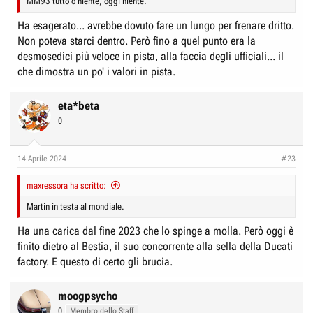
MM93 tutto o niente, oggi niente.
Ha esagerato... avrebbe dovuto fare un lungo per frenare dritto.
Non poteva starci dentro. Però fino a quel punto era la
desmosedici più veloce in pista, alla faccia degli ufficiali... il
che dimostra un po' i valori in pista.
eta*beta
0
14 Aprile 2024
#23
maxressora ha scritto:
Martin in testa al mondiale.
Ha una carica dal fine 2023 che lo spinge a molla. Però oggi è
finito dietro al Bestia, il suo concorrente alla sella della Ducati
factory. E questo di certo gli brucia.
moogpsycho
0
Membro dello Staff