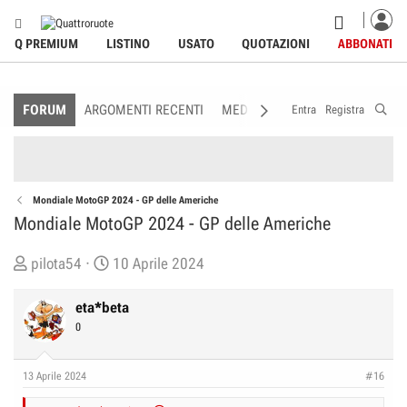
Q PREMIUM
LISTINO
USATO
QUOTAZIONI
ABBONATI
FORUM
ARGOMENTI RECENTI
MEDIA
MEMBRI
REGOLAME
Entra
Registra
Mondiale MotoGP 2024 - GP delle Americhe
Mondiale MotoGP 2024 - GP delle Americhe
C
D
pilota54
10 Aprile 2024
r
a
e
t
eta*beta
a
a
0
t
d
o
i
13 Aprile 2024
#16
r
I