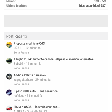
Membri
194.659
Ultimo Iscritto
biosibsennblac1987
Post Recenti
Proposte modifiche CdS
U2511
12 minuti fa
Zona Franca
1 luglio 2024: aumento canone Telepass e soluzioni alternative
Suby01
16 minuti fa
Zona Franca
Addio all'aletta parasole?
zagoguitarhero
29 minuti fa
Zona Franca
Il peso delle auto....mie sensazioni
nafnlaus
51 minuti fa
Zona Franca
ITALA e OSCA... la storia continua...
ALGEPA
Oggi alle 09:23