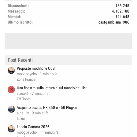
Discussioni
186.245
Messaggi
4.102.180
Membri
194.648
Ultimo Iscritto
castgamblana1986
Post Recenti
Proposte modifiche CdS
moogpsycho
1 minuto fa
Zona Franca
Una finestra sulla lettura e sul mondo dei libri
S
streak1
7 minuti fa
Off Topic
Acquisto Lexsus NX 350 o 450 Plug-in
albelilly
9 minuti fa
Lexus
Lancia Gamma 2026
moogpsycho
11 minuti fa