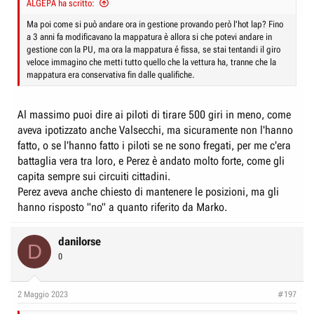
ALGEPA ha scritto:
e
n
D
i
Ma poi come si può andare ora in gestione provando però l'hot lap? Fino
a 3 anni fa modificavano la mappatura è allora si che potevi andare in
i
z
gestione con la PU, ma ora la mappatura é fissa, se stai tentandi il giro
s
i
veloce immagino che metti tutto quello che la vettura ha, tranne che la
c
o
mappatura era conservativa fin dalle qualifiche.
u
s
Al massimo puoi dire ai piloti di tirare 500 giri in meno, come
s
aveva ipotizzato anche Valsecchi, ma sicuramente non l'hanno
i
fatto, o se l'hanno fatto i piloti se ne sono fregati, per me c'era
o
battaglia vera tra loro, e Perez è andato molto forte, come gli
n
capita sempre sui circuiti cittadini.
e
Perez aveva anche chiesto di mantenere le posizioni, ma gli
hanno risposto "no" a quanto riferito da Marko.
danilorse
D
0
2 Maggio 2023
#197