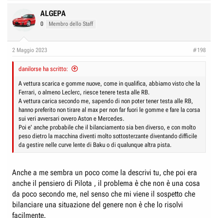
a
c
ALGEPA
t
0
Membro dello Staff
i
o
n
2 Maggio 2023
#198
s
:
danilorse ha scritto:
A vettura scarica e gomme nuove, come in qualifica, abbiamo visto che la
Ferrari, o almeno Leclerc, riesce tenere testa alle RB.
A vettura carica secondo me, sapendo di non poter tener testa alle RB,
hanno preferito non tirare al max per non far fuori le gomme e fare la corsa
sui veri avversari ovvero Aston e Mercedes.
Poi e' anche probabile che il bilanciamento sia ben diverso, e con molto
peso dietro la macchina diventi molto sottosterzante diventando difficile
da gestire nelle curve lente di Baku o di qualunque altra pista.
Anche a me sembra un poco come la descrivi tu, che poi era
anche il pensiero di Pilota , il problema è che non è una cosa
da poco secondo me, nel senso che mi viene il sospetto che
bilanciare una situazione del genere non è che lo risolvi
facilmente.