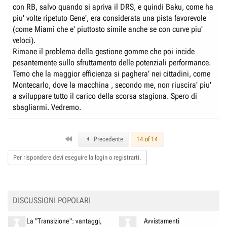
con RB, salvo quando si apriva il DRS, e quindi Baku, come ha
Poi l’ing. Mazzola ha detto ciò che ho già citato.
piu' volte ripetuto Gene', era considerata una pista favorevole
(come Miami che e' piuttosto simile anche se con curve piu'
veloci).
Rimane il problema della gestione gomme che poi incide
pesantemente sullo sfruttamento delle potenziali performance.
Temo che la maggior efficienza si paghera' nei cittadini, come
Montecarlo, dove la macchina , secondo me, non riuscira' piu'
a sviluppare tutto il carico della scorsa stagiona. Spero di
sbagliarmi. Vedremo.
First
Precedente
14 of 14
Per rispondere devi eseguire la login o registrarti.
DISCUSSIONI POPOLARI
La "Transizione": vantaggi,
Avvistamenti