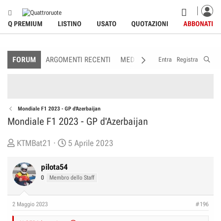
Q PREMIUM
LISTINO
USATO
QUOTAZIONI
ABBONATI
FORUM
ARGOMENTI RECENTI
MEDIA
MEMBRI
REGOLAME
Entra
Registra
Mondiale F1 2023 - GP d'Azerbaijan
Mondiale F1 2023 - GP d'Azerbaijan
C
D
KTMBat21
5 Aprile 2023
r
a
e
t
pilota54
a
a
0
Membro dello Staff
t
d
o
i
2 Maggio 2023
#196
r
I