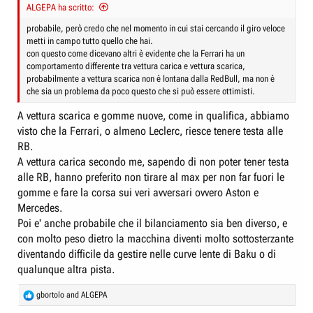
ALGEPA ha scritto:
probabile, però credo che nel momento in cui stai cercando il giro veloce
metti in campo tutto quello che hai.
con questo come dicevano altri è evidente che la Ferrari ha un
comportamento differente tra vettura carica e vettura scarica,
probabilmente a vettura scarica non è lontana dalla RedBull, ma non è
che sia un problema da poco questo che si può essere ottimisti.
A vettura scarica e gomme nuove, come in qualifica, abbiamo
visto che la Ferrari, o almeno Leclerc, riesce tenere testa alle
RB.
A vettura carica secondo me, sapendo di non poter tener testa
alle RB, hanno preferito non tirare al max per non far fuori le
gomme e fare la corsa sui veri avversari ovvero Aston e
Mercedes.
Poi e' anche probabile che il bilanciamento sia ben diverso, e
con molto peso dietro la macchina diventi molto sottosterzante
diventando difficile da gestire nelle curve lente di Baku o di
qualunque altra pista.
R
gbortolo
and
ALGEPA
e