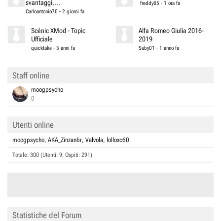
svantaggi,...
freddy85
-
1 ora fa
Carloantonio70
-
2 giorni fa
Scénic XMod - Topic
Alfa Romeo Giulia 2016-
Ufficiale
2019
quicktake
-
3 anni fa
Suby01
-
1 anno fa
Staff online
moogpsycho
0
Utenti online
moogpsycho
AKA_Zinzanbr
Valvola
lolloxc60
Totale: 300 (Utenti: 9, Ospiti: 291)
Statistiche del Forum