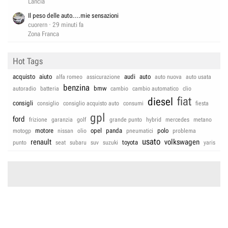
Lancia
Il peso delle auto....mie sensazioni
cuorern
29 minuti fa
Zona Franca
Hot Tags
acquisto
aiuto
audi
auto
alfa romeo
assicurazione
auto nuova
auto usata
benzina
bmw
autoradio
batteria
cambio
cambio automatico
clio
fiat
diesel
consigli
consiglio
consiglio acquisto auto
consumi
fiesta
gpl
ford
frizione
garanzia
golf
grande punto
hybrid
mercedes
metano
motore
opel
panda
polo
motogp
nissan
olio
pneumatici
problema
usato
renault
volkswagen
toyota
punto
seat
subaru
suv
suzuki
yaris