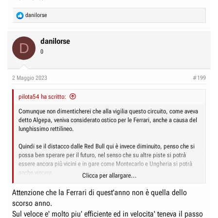
R
danilorse
e
a
c
danilorse
D
t
0
i
o
n
2 Maggio 2023
#199
s
:
pilota54 ha scritto:
Comunque non dimenticherei che alla vigilia questo circuito, come aveva
detto Algepa, veniva considerato ostico per le Ferrari, anche a causa del
lunghissimo rettilineo.
Quindi se il distacco dalle Red Bull qui è invece diminuito, penso che si
possa ben sperare per il futuro, nel senso che su altre piste si potrà
essere ancora più vicini e in gare come Montecarlo e Ungheria si potrà
anche vincere.
Clicca per allargare...
Quanto a Bobbi, sto vedendo “Race Anatomy”, e anche lui ha ribadito che
Attenzione che la Ferrari di quest'anno non è quella dello
le Ferrari con poca benzina vanno molto meglio, ha parlato addirittura di
scorso anno.
Ferrari “a due facce” e non l’ho sentito parlare di “gestione” da parte
Sul veloce e' molto piu' efficiente ed in velocita' teneva il passo
delle due Red Bull in testa (Salvo che mi sia perso una frase).