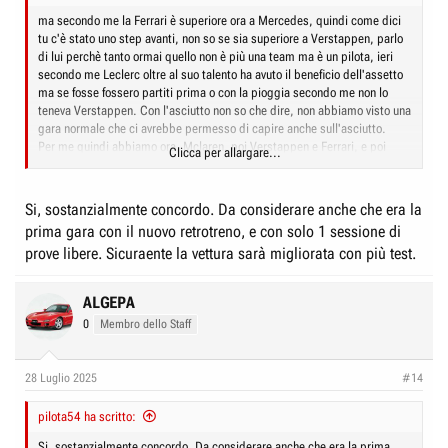
ma secondo me la Ferrari è superiore ora a Mercedes, quindi come dici
tu c'è stato uno step avanti, non so se sia superiore a Verstappen, parlo
di lui perchè tanto ormai quello non è più una team ma è un pilota, ieri
secondo me Leclerc oltre al suo talento ha avuto il beneficio dell'assetto
ma se fosse fossero partiti prima o con la pioggia secondo me non lo
teneva Verstappen. Con l'asciutto non so che dire, non abbiamo visto una
gara normale che ci avrebbe permesso di capire anche sull'asciutto.
Per me quindi abbiamo ora, Mclaren, poi Verstappen e Ferrari, e poi
Clicca per allargare...
MErcedes, poi andando avanti con il mondiale è tutto da vedere.
Sicuramente però la Ferrari è cresciuta, su questo non ci piove.
Per la classifica costruttori invece penso che Ferrari parte da un
Si, sostanzialmente concordo. Da considerare anche che era la
vantaggio che però è più frutto delle scelte di Redbull e Mercedes
prima gara con il nuovo retrotreno, e con solo 1 sessione di
prove libere. Sicuraente la vettura sarà migliorata con più test.
ALGEPA
0
Membro dello Staff
28 Luglio 2025
#14
pilota54 ha scritto:
Si, sostanzialmente concordo. Da considerare anche che era la prima