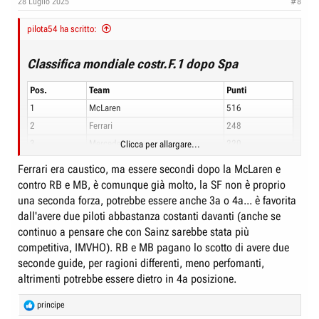
28 Luglio 2025
#8
pilota54 ha scritto:
Classifica mondiale costr.F.1 dopo Spa
Pos.
Team
Punti
1
McLaren
516
2
Ferrari
248
3
Mercedes
220
Clicca per allargare...
4
Red Bull
192
Ferrari era caustico, ma essere secondi dopo la McLaren e
5
Williams
70
contro RB e MB, è comunque già molto, la SF non è proprio
6
Sauber
43
una seconda forza, potrebbe essere anche 3a o 4a... è favorita
dall'avere due piloti abbastanza costanti davanti (anche se
7
Racing Bulls
41
continuo a pensare che con Sainz sarebbe stata più
8
Aston Martin
36
competitiva, IMVHO). RB e MB pagano lo scotto di avere due
9
Haas
35
seconde guide, per ragioni differenti, meno perfomanti,
10
Alpine
20
altrimenti potrebbe essere dietro in 4a posizione.
La Haas ora insidia l'Aston. Ferrari consolida (l'effimero) secondo posto.
R
principe
Enzo Ferrari:
"Il secondo è il primo degli sconfitti".
e