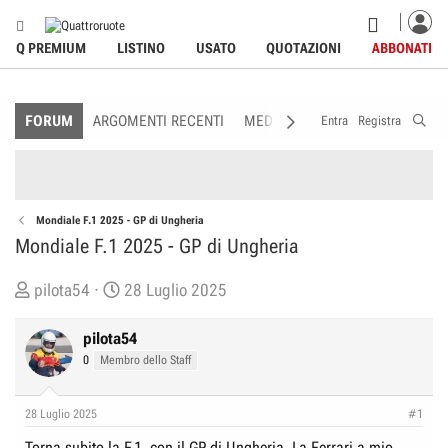
Q PREMIUM
LISTINO
USATO
QUOTAZIONI
ABBONATI
FORUM
ARGOMENTI RECENTI
MEDIA
MEMBRI
REGOLAME
Entra
Registra
Mondiale F.1 2025 - GP di Ungheria
Mondiale F.1 2025 - GP di Ungheria
C
D
pilota54
28 Luglio 2025
r
a
e
t
pilota54
a
a
0
Membro dello Staff
t
d
o
i
28 Luglio 2025
#1
r
I
Torna subito la F.1, con il GP di Ungheria. La Ferrari a mio