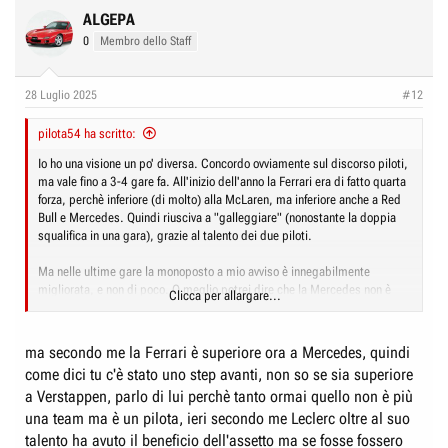
c
ALGEPA
t
0
Membro dello Staff
i
o
n
28 Luglio 2025
#12
s
:
pilota54 ha scritto:
Io ho una visione un po' diversa. Concordo ovviamente sul discorso piloti,
ma vale fino a 3-4 gare fa. All'inizio dell'anno la Ferrari era di fatto quarta
forza, perchè inferiore (di molto) alla McLaren, ma inferiore anche a Red
Bull e Mercedes. Quindi riusciva a "galleggiare" (nonostante la doppia
squalifica in una gara), grazie al talento dei due piloti.
Ma nelle ultime gare la monoposto a mio avviso è innegabilmente
migliorata, e non di poco. O meglio potrei dire che la Mercedes non è
Clicca per allargare...
migliorata, la Ferrari si e la Red Bull poco.
Perchè ieri, su una pista molto probante, un tracciato di 7 km che
presenta tutto ciò che ci si può aspettare in una pista, è stata vicina alle
ma secondo me la Ferrari è superiore ora a Mercedes, quindi
prestazioni delle papaya, è stata superiore nettamente alla Mercedes ed
come dici tu c'è stato uno step avanti, non so se sia superiore
è stata forse solo un pelo inferiore alla Red Bull a parità di condizioni di
a Verstappen, parlo di lui perchè tanto ormai quello non è più
assetto, il che significa che anche con 2 piloti competitivi le rivali
sarebbero rimaste dietro.
una team ma è un pilota, ieri secondo me Leclerc oltre al suo
talento ha avuto il beneficio dell'assetto ma se fosse fossero