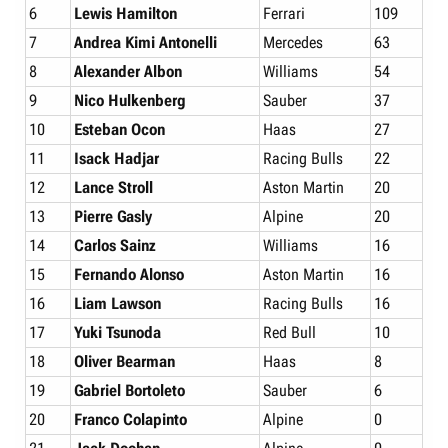
6
Lewis Hamilton
Ferrari
109
7
Andrea Kimi Antonelli
Mercedes
63
8
Alexander Albon
Williams
54
9
Nico Hulkenberg
Sauber
37
10
Esteban Ocon
Haas
27
11
Isack Hadjar
Racing Bulls
22
12
Lance Stroll
Aston Martin
20
13
Pierre Gasly
Alpine
20
14
Carlos Sainz
Williams
16
15
Fernando Alonso
Aston Martin
16
16
Liam Lawson
Racing Bulls
16
17
Yuki Tsunoda
Red Bull
10
18
Oliver Bearman
Haas
8
19
Gabriel Bortoleto
Sauber
6
20
Franco Colapinto
Alpine
0