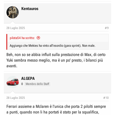
a
c
Kentauros
t
i
o
n
28 Luglio 2025
#9
s
:
pilota54 ha scritto:
Aggiungo che Mekies ha vinto all'esordio (gara sprint). Non male.
Beh, non so se abbia influit sulla prestazione di Max, di certo
Yuki sembra messo meglio, ma è un po' presto, i bilanci più
avanti.
ALGEPA
0
Membro dello Staff
28 Luglio 2025
#10
Ferrari assieme a Mclaren è l'unica che porta 2 pilolti sempre
a punti, quando non li ha portati è stato per la squalifica,