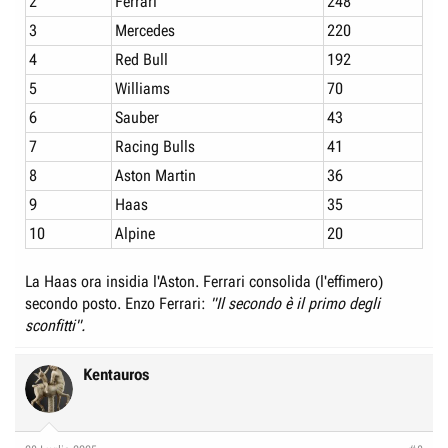
2
Ferrari
248
3
Mercedes
220
4
Red Bull
192
5
Williams
70
6
Sauber
43
7
Racing Bulls
41
8
Aston Martin
36
9
Haas
35
10
Alpine
20
La Haas ora insidia l'Aston. Ferrari consolida (l'effimero)
secondo posto. Enzo Ferrari:
"Il secondo è il primo degli
sconfitti".
Kentauros