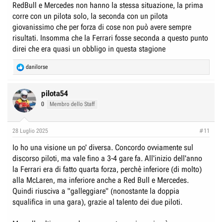
RedBull e Mercedes non hanno la stessa situazione, la prima
corre con un pilota solo, la seconda con un pilota
giovanissimo che per forza di cose non può avere sempre
risultati. Insomma che la Ferrari fosse seconda a questo punto
direi che era quasi un obbligo in questa stagione
R
danilorse
e
a
c
pilota54
t
0
Membro dello Staff
i
o
n
28 Luglio 2025
#11
s
:
Io ho una visione un po' diversa. Concordo ovviamente sul
discorso piloti, ma vale fino a 3-4 gare fa. All'inizio dell'anno
la Ferrari era di fatto quarta forza, perchè inferiore (di molto)
alla McLaren, ma inferiore anche a Red Bull e Mercedes.
Quindi riusciva a "galleggiare" (nonostante la doppia
squalifica in una gara), grazie al talento dei due piloti.