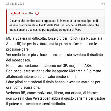
28 Luglio 2025
#4
pilota54 ha scritto:
Diciamo che sembra aver sorpassato la Mercedes, almeno a Spa, e di
essere praticamente al livello della Red Bull, anche se Charles dice che
manca ancora qualcosina per raggiungere quella di Max.
MB a Spa era in difficoltà, forse più per i piloti (sia Russel sia
Antonelli) he per la vettura, ma la prova ce l'avremo con le
prossime gare.
Ver credo fosse più veloce di Lec, e questo avvalora il risultato
del monegasco.
Ham invece certamente, almeno nel GP, meglio di AKA.
Boh, vedo le tre scuderie che inseguono McLaren più o meno
altalenanti intoreno ad un valor medio simile.
I due piloti contendenti il titolo hanno invece un margine per
ora fuori discussione.
Vedremo RB, come evolve ora, libera, ma orfana, di Horner...
non so se il clan Verstappen abbia il giusto carisma per gestire
il potere che sembra essersi attribuito.