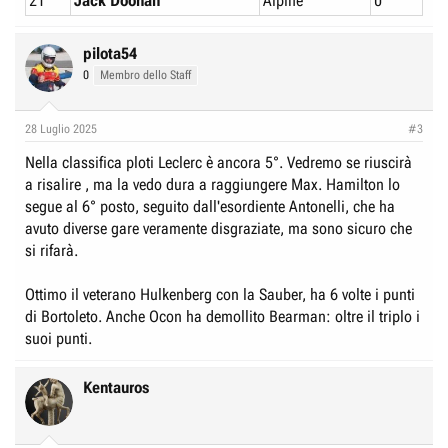
21
Jack Doohan
Alpine
0
pilota54
0
Membro dello Staff
28 Luglio 2025
#3
Nella classifica ploti Leclerc è ancora 5°. Vedremo se riuscirà
a risalire , ma la vedo dura a raggiungere Max. Hamilton lo
segue al 6° posto, seguito dall'esordiente Antonelli, che ha
avuto diverse gare veramente disgraziate, ma sono sicuro che
si rifarà.
Ottimo il veterano Hulkenberg con la Sauber, ha 6 volte i punti
di Bortoleto. Anche Ocon ha demollito Bearman: oltre il triplo i
suoi punti.
Kentauros