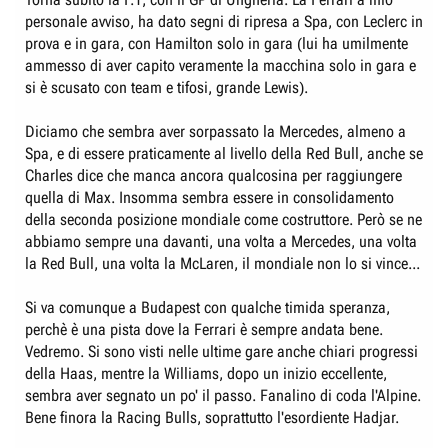
e
n
personale avviso, ha dato segni di ripresa a Spa, con Leclerc in
D
i
prova e in gara, con Hamilton solo in gara (lui ha umilmente
i
z
ammesso di aver capito veramente la macchina solo in gara e
s
i
si è scusato con team e tifosi, grande Lewis).
c
o
u
Diciamo che sembra aver sorpassato la Mercedes, almeno a
s
Spa, e di essere praticamente al livello della Red Bull, anche se
Charles dice che manca ancora qualcosina per raggiungere
s
quella di Max. Insomma sembra essere in consolidamento
i
della seconda posizione mondiale come costruttore. Però se ne
o
abbiamo sempre una davanti, una volta a Mercedes, una volta
n
la Red Bull, una volta la McLaren, il mondiale non lo si vince...
e
Si va comunque a Budapest con qualche timida speranza,
perchè è una pista dove la Ferrari è sempre andata bene.
Vedremo. Si sono visti nelle ultime gare anche chiari progressi
della Haas, mentre la Williams, dopo un inizio eccellente,
sembra aver segnato un po' il passo. Fanalino di coda l'Alpine.
Bene finora la Racing Bulls, soprattutto l'esordiente Hadjar.