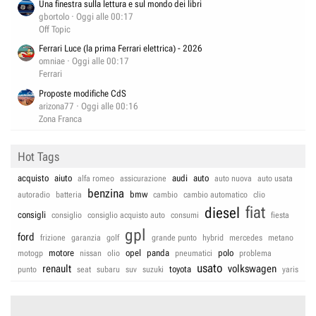
Una finestra sulla lettura e sul mondo dei libri
gbortolo
Oggi alle 00:17
Off Topic
Ferrari Luce (la prima Ferrari elettrica) - 2026
omniae
Oggi alle 00:17
Ferrari
Proposte modifiche CdS
arizona77
Oggi alle 00:16
Zona Franca
Hot Tags
acquisto
aiuto
audi
auto
alfa romeo
assicurazione
auto nuova
auto usata
benzina
bmw
autoradio
batteria
cambio
cambio automatico
clio
fiat
diesel
consigli
consiglio
consiglio acquisto auto
consumi
fiesta
gpl
ford
frizione
garanzia
golf
grande punto
hybrid
mercedes
metano
motore
opel
panda
polo
motogp
nissan
olio
pneumatici
problema
usato
renault
volkswagen
toyota
punto
seat
subaru
suv
suzuki
yaris