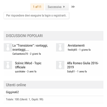
Last
1 of 11
Successiva
Per rispondere devi eseguire la login o registrarti.
DISCUSSIONI POPOLARI
La "Transizione": vantaggi,
Avvistamenti
svantaggi,...
freddy85
-
1 giorno fa
Carloantonio70
-
2 giorni fa
Scénic XMod - Topic
Alfa Romeo Giulia 2016-
Ufficiale
2019
quicktake
-
3 anni fa
Suby01
-
1 anno fa
Utenti online
Giggino62
Totale: 100 (Utenti: 1, Ospiti: 99)