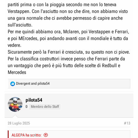
All'inizio del mondiale invece la Ferrari era un disastro, spesso la
partiti prima o con la pioggia secondo me non lo teneva
vedevamo arrancare anche dietro le Williams, ora non è affatto così. Le
Verstappen. Con l'asciutto non so che dire, non abbiamo visto
novità introdotte hanno funzionato, e speriamo che ne arrivino altre, per
una gara normale che ci avrebbe permesso di capire anche
dare a Leclerc ed eventualmente anche a Hamilton la possibilità di
vincere almeno 1-2 gare nella seconda metà di stagione.
sull'asciutto.
Per me quindi abbiamo ora, Mclaren, poi Verstappen e Ferrari,
e poi MErcedes, poi andando avanti con il mondiale è tutto da
vedere.
Sicuramente però la Ferrari è cresciuta, su questo non ci piove.
Per la classifica costruttori invece penso che Ferrari parte da
un vantaggio che però è più frutto delle scelte di Redbull e
Mercedes
R
Divergent
and
pilota54
e
a
c
pilota54
t
0
Membro dello Staff
i
o
n
28 Luglio 2025
#13
s
:
ALGEPA ha scritto: