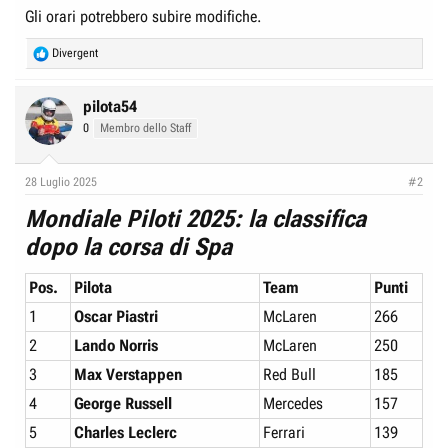
Gli orari potrebbero subire modifiche.
R
Divergent
e
a
c
pilota54
t
0
Membro dello Staff
i
o
n
28 Luglio 2025
#2
s
:
Mondiale Piloti 2025: la classifica
dopo la corsa di Spa
Pos.
Pilota
Team
Punti
1
Oscar Piastri
McLaren
266
2
Lando Norris
McLaren
250
3
Max Verstappen
Red Bull
185
4
George Russell
Mercedes
157
5
Charles Leclerc
Ferrari
139