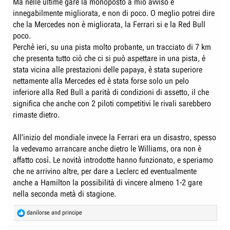
Ma nelle ultime gare la monoposto a mio avviso è
innegabilmente migliorata, e non di poco. O meglio potrei dire
che la Mercedes non è migliorata, la Ferrari si e la Red Bull
poco.
Perchè ieri, su una pista molto probante, un tracciato di 7 km
che presenta tutto ciò che ci si può aspettare in una pista, è
stata vicina alle prestazioni delle papaya, è stata superiore
nettamente alla Mercedes ed è stata forse solo un pelo
inferiore alla Red Bull a parità di condizioni di assetto, il che
significa che anche con 2 piloti competitivi le rivali sarebbero
rimaste dietro.
All'inizio del mondiale invece la Ferrari era un disastro, spesso
la vedevamo arrancare anche dietro le Williams, ora non è
affatto così. Le novità introdotte hanno funzionato, e speriamo
che ne arrivino altre, per dare a Leclerc ed eventualmente
anche a Hamilton la possibilità di vincere almeno 1-2 gare
nella seconda metà di stagione.
R
danilorse
and
principe
e
a