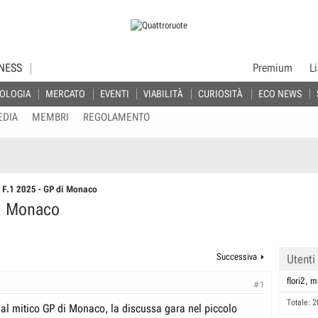
NESS
Premium
L
OLOGIA
MERCATO
EVENTI
VIABILITÀ
CURIOSITÀ
ECO NEWS
EDIA
MEMBRI
REGOLAMENTO
 F.1 2025 - GP di Monaco
di Monaco
Successiva
Utenti
flori2
m
#1
Totale: 2
 al mitico GP di Monaco, la discussa gara nel piccolo