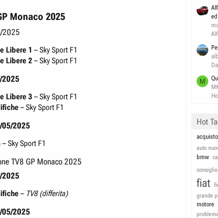
Al
GP Monaco 2025​
ed
ma
/2025​
Al
Pe
e Libere 1
– Sky Sport F1
al
e Libere 2
– Sky Sport F1
Da
5/2025
Qu
M
M
e Libere 3
– Sky Sport F1
Ho
ifiche
– Sky Sport F1
Hot T
/05/2025
acquisto
a
– Sky Sport F1
auto nuo
bmw
c
ne TV8 GP Monaco 2025​
consiglio
5/2025
fiat
f
ifiche
–
TV8 (differita)
grande p
motore
/05/2025
problem