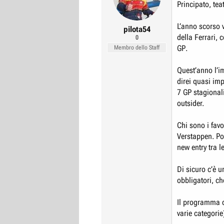
Principato, tea
r
I
e
n
L’anno scorso v
pilota54
D
i
della Ferrari,
0
i
z
GP.
Membro dello Staff
s
i
c
o
Quest’anno l’i
direi quasi imp
u
7 GP stagionali
s
outsider.
s
i
Chi sono i favo
o
Verstappen. Poi
n
new entry tra 
e
Di sicuro c’è u
obbligatori, c
Il programma d
varie categorie