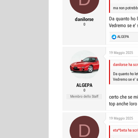
o
n
ma non potrebbe
s
:
Da quanto ho l
danilorse
0
Vedremo se e' s
R
ALGEPA
e
a
c
19 Maggio 2025
t
i
danilorse ha scr
o
n
Da quanto ho le
s
Vedremo se e' so
:
ALGEPA
0
certo che se m
Membro dello Staff
top anche loro 
19 Maggio 2025
D
eta*beta ha scri