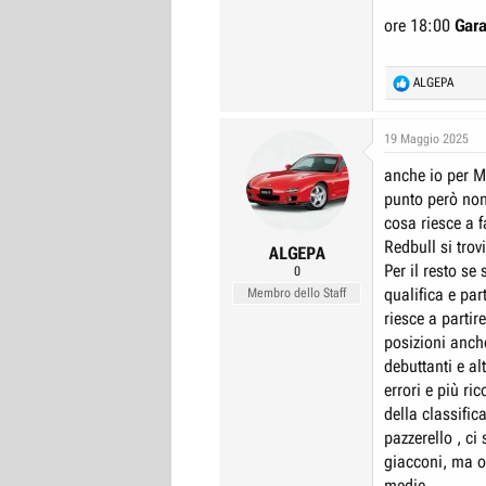
ore 18:00
Gar
R
ALGEPA
e
a
c
19 Maggio 2025
t
anche io per M
i
o
punto però non
n
cosa riesce a f
s
Redbull si trov
:
ALGEPA
Per il resto se
0
qualifica e par
Membro dello Staff
riesce a parti
posizioni anche
debuttanti e a
errori e più ri
della classifi
pazzerello , ci
giacconi, ma o
medie.