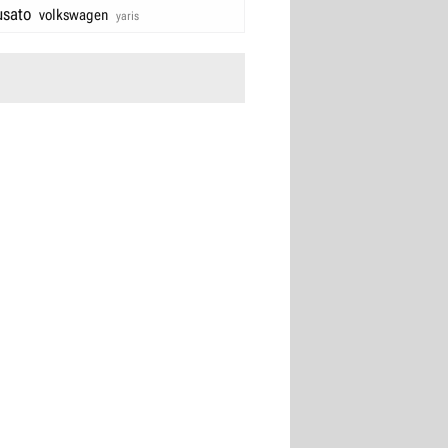
usato
volkswagen
yaris