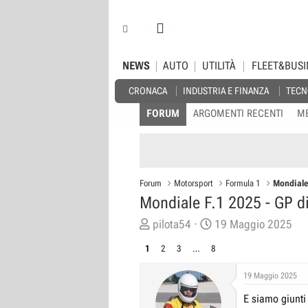
NEWS
AUTO
UTILITÀ
FLEET&BUSI
CRONACA
INDUSTRIA E FINANZA
TECN
FORUM
ARGOMENTI RECENTI
M
Forum
Motorsport
Formula 1
Mondiale
Mondiale F.1 2025 - GP 
C
D
pilota54
19 Maggio 2025
r
a
1
2
3
…
8
e
t
a
a
19 Maggio 2025
t
d
E siamo giunti
o
i