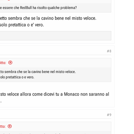
 essere che RedBull ha risolto qualche problema?
etto sembra che se la cavino bene nel misto veloce.
olo pretattica o e' vero.
#8
itto:
tto sembra che se la cavino bene nel misto veloce.
lo pretattica o e vero.
isto veloce allora come dicevi tu a Monaco non saranno al
.
#9
tto: