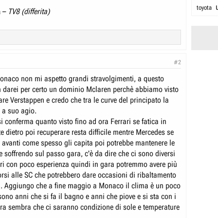
toyota
a
–
TV8 (differita)
#2
onaco non mi aspetto grandi stravolgimenti, a questo
 darei per certo un dominio Mclaren perchè abbiamo visto
are Verstappen e credo che tra le curve del principato la
i a suo agio.
 si conferma quanto visto fino ad ora Ferrari se fatica in
te dietro poi recuperare resta difficile mentre Mercedes se
re avanti come spesso gli capita poi potrebbe mantenere le
 soffrendo sul passo gara, c'è da dire che ci sono diversi
ltri con poco esperienza quindi in gara potremmo avere più
corsi alle SC che potrebbero dare occasioni di ribaltamento
ca. Aggiungo che a fine maggio a Monaco il clima è un poco
 sono anni che si fa il bagno e anni che piove e si sta con i
ra sembra che ci saranno condizione di sole e temperature