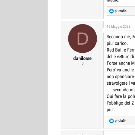
R
pilota54
e
a
c
19 Maggio 2025
D
t
Secondo me, Mcl
i
o
piu' carico.
n
Red Bull e Ferra
s
delle vetture d
:
danilorse
Forse anche Me
0
Pero' va anche
non spanciare 
stravolgere i v
.... secondo me
Qui fare la pol
l'obbligo dei 2
piu'.
R
pilota54
e
a