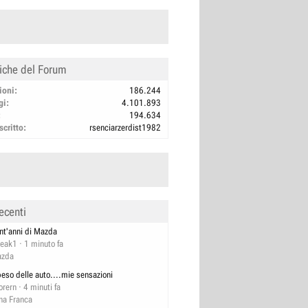
tiche del Forum
ioni
186.244
gi
4.101.893
194.634
scritto
rsenciarzerdist1982
ecenti
nt'anni di Mazda
reak1
1 minuto fa
zda
 peso delle auto....mie sensazioni
orern
4 minuti fa
na Franca