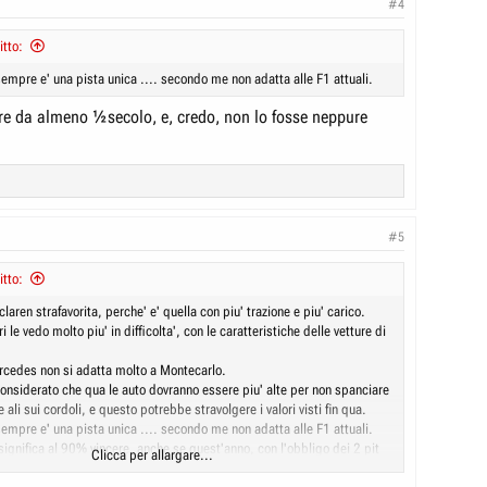
#4
itto:
empre e' una pista unica .... secondo me non adatta alle F1 attuali.
ere da almeno ½secolo, e, credo, non lo fosse neppure
#5
itto:
ren strafavorita, perche' e' quella con piu' trazione e piu' carico.
i le vedo molto piu' in difficolta', con le caratteristiche delle vetture di
cedes non si adatta molto a Montecarlo.
considerato che qua le auto dovranno essere piu' alte per non spanciare
 ali sui cordoli, e questo potrebbe stravolgere i valori visti fin qua.
empre e' una pista unica .... secondo me non adatta alle F1 attuali.
 significa al 90% vincere, anche se quest'anno, con l'obbligo dei 2 pit
Clicca per allargare...
gomme C6, ci sara' qualche variabile in piu'.