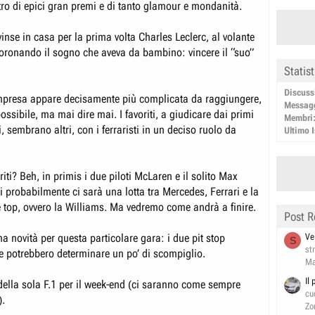
tro di epici gran premi e di tanto glamour e mondanità.
inse in casa per la prima volta Charles Leclerc, al volante
 coronando il sogno che aveva da bambino: vincere il “suo”
Statis
Discuss
mpresa appare decisamente più complicata da raggiungere,
Messag
ossibile, ma mai dire mai. I favoriti, a giudicare dai primi
Membri
, sembrano altri, con i ferraristi in un deciso ruolo da
Ultimo I
riti? Beh, in primis i due piloti McLaren e il solito Max
 probabilmente ci sarà una lotta tra Mercedes, Ferrari e la
le top, ovvero la Williams. Ma vedremo come andrà a finire.
Post R
Ve
na novità per questa particolare gara: i due pit stop
S
st
he potrebbero determinare un po’ di scompiglio.
Ma
Il
ella sola F.1 per il week-end (ci saranno come sempre
cu
).
Zo