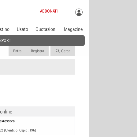
ABBONATI
istino
Usato
Quotazioni
Magazine
SPORT
Entra
Registra
Cerca
 online
axressora
02 (Utenti: 6, Ospiti: 196)