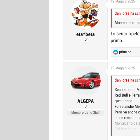
c
19 Maggio 2025
t
i
danilorse ha scr
o
n
Montecarlo da s
s
:
Lo sento ripet
eta*beta
0
prima.
R
principe
e
a
c
19 Maggio 2025
t
i
danilorse ha scr
o
n
Secondo me, Mcla
s
Red Bull e Ferrar
:
ALGEPA
quest'anno.
0
Forse anche Mer
Pero' va anche 
Membro dello Staff
e non rompere le
Montecarlo da s
Qui fare la pole
stop e le nuove 