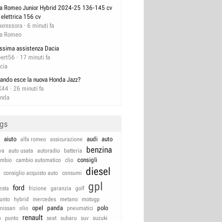
fa Romeo Junior Hybrid 2024-25 136-145 cv
 elettrica 156 cv
xressora
6 minuti fa
fa Romeo
ssima assistenza Dacia
bert56
17 minuti fa
cia
ando esce la nuova Honda Jazz?
K44
26 minuti fa
nda
ags
aiuto
audi
auto
alfa romeo
assicurazione
benzina
va
auto usata
autoradio
batteria
consigli
ambio
cambio automatico
clio
diesel
consiglio acquisto auto
consumi
gpl
ford
iesta
frizione
garanzia
golf
unto
hybrid
mercedes
metano
motogp
opel
panda
polo
nissan
olio
pneumatici
renault
a
punto
seat
subaru
suv
suzuki