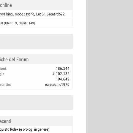
 online
walking
moogpsycho
LucBi
Leonardo22
58 (Utenti: 9, Ospiti: 149)
tiche del Forum
ioni
186.244
gi
4.102.132
194.642
scritto
earetestho1970
ecenti
quisto Rolex (e orologi in genere)