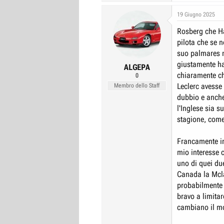
a
c
19 Giugno 2025
t
Rosberg che Ha
i
o
pilota che se n
n
suo palmares n
s
giustamente ha
:
ALGEPA
chiaramente che
0
Leclerc avesse
Membro dello Staff
dubbio e anch
l'Inglese sia 
stagione, come
Francamente in
mio interesse 
uno di quei due
Canada la Mcla
probabilmente 
bravo a limitar
cambiano il mo