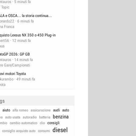
ntauros
5 minuti fa
f Topic
ALA e OSCA... la storia continua...
onardo22
6 minuti fa
na Franca
quisto Lexsus NX 350 o 450 Plug-in
bert56
12 minuti fa
xus
toGP 2026: GP GB
ntauros
14 minuti fa
tre Gare/Campionati
ovi motori Toyota
kurambo
49 minuti fa
yota
ags
aiuto
audi
auto
alfa romeo
assicurazione
benzina
va
auto usata
autoradio
batteria
consigli
ambio
cambio automatico
clio
diesel
consiglio acquisto auto
consumi