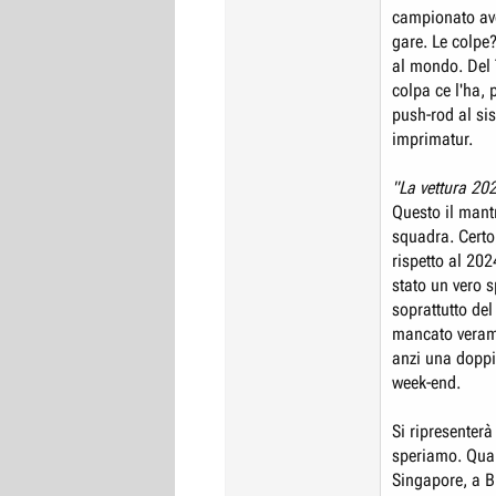
campionato ave
gare. Le colpe?
al mondo. Del T
colpa ce l'ha,
push-rod al sis
imprimatur.
"La vettura 202
Questo il mant
squadra. Certo,
rispetto al 202
stato un vero s
soprattutto del
mancato verame
anzi una doppie
week-end.
Si ripresenterà
speriamo. Qual
Singapore, a B