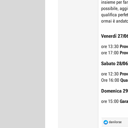
insieme per fa
possibile, aggi
qualifica perfet
ormai è andato 
Venerdì 27/0
ore 13:30
Prov
ore 17:00
Prov
Sabato 28/0
ore 12:30
Prov
Ore 16:00
Qual
Domenica 29
ore 15:00
Gar
R
danilorse
e