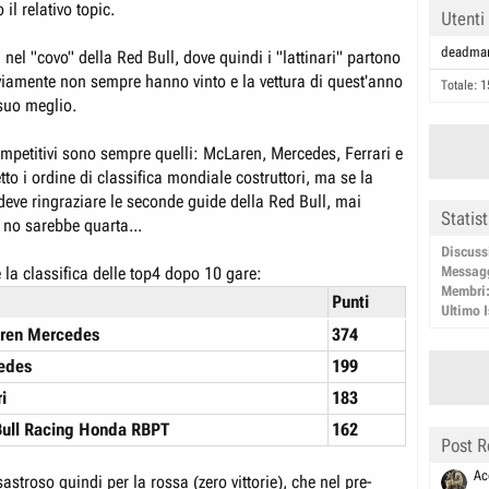
 il relativo topic.
Utenti
deadman
a nel "covo" della Red Bull, dove quindi i "lattinari" partono
vviamente non sempre hanno vinto e la vettura di quest'anno
Totale: 1
 suo meglio.
ompetitivi sono sempre quelli: McLaren, Mercedes, Ferrari e
tto i ordine di classifica mondiale costruttori, ma se la
 deve ringraziare le seconde guide della Red Bull, mai
Statis
 no sarebbe quarta...
Discuss
è la classifica delle top4 dopo 10 gare:
Messag
Membri
Punti
Ultimo I
ren Mercedes
374
edes
199
i
183
ull Racing Honda RBPT
162
Post R
Ac
astroso quindi per la rossa (zero vittorie), che nel pre-