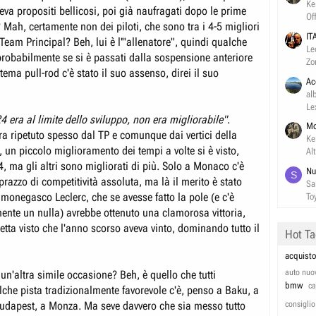
Ke
va propositi bellicosi, poi già naufragati dopo le prime
Of
 Mah, certamente non dei piloti, che sono tra i 4-5 migliori
IT
eam Principal? Beh, lui è l'"allenatore", quindi qualche
Le
 probabilmente se si è passati dalla sospensione anteriore
Zo
tema pull-rod c'è stato il suo assenso, direi il suo
Ac
al
Le
4 era al limite dello sviluppo, non era migliorabile"
.
Mo
ra ripetuto spesso dal TP e comunque dai vertici della
Ke
 un piccolo miglioramento dei tempi a volte si è visto,
Al
4, ma gli altri sono migliorati di più. Solo a Monaco c'è
Nu
S
prazzo di competitività assoluta, ma là il merito è stato
Sa
 monegasco Leclerc, che se avesse fatto la pole (e c'è
To
nte un nulla) avrebbe ottenuto una clamorosa vittoria,
tta visto che l'anno scorso aveva vinto, dominando tutto il
Hot T
acquisto
auto nuo
 un'altra simile occasione? Beh, è quello che tutti
bmw
c
che pista tradizionalmente favorevole c'è, penso a Baku, a
udapest, a Monza. Ma seve davvero che sia messo tutto
consiglio