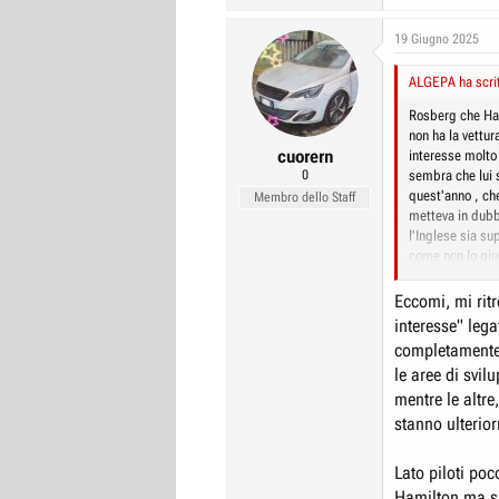
19 Giugno 2025
ALGEPA ha scrit
Rosberg che Ham
non ha la vettur
cuorern
interesse molto 
0
sembra che lui 
quest'anno , ch
Membro dello Staff
metteva in dubb
l'Inglese sia s
come non lo giu
Francamente in 
Eccomi, mi rit
cala molto, abb
interesse" leg
che non capitan
completamente l
fenomeno isolat
le aree di svi
stato bravo a li
mondiale piloti
mentre le altr
stanno ulterio
Lato piloti poc
Hamilton ma s