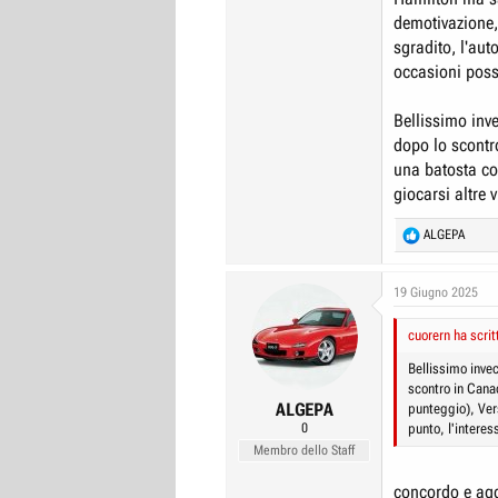
demotivazione, 
sgradito, l'aut
occasioni poss
Bellissimo inve
dopo lo scontr
una batosta co
giocarsi altre 
R
ALGEPA
e
a
c
19 Giugno 2025
t
i
cuorern ha scrit
o
n
Bellissimo invec
s
scontro in Cana
:
ALGEPA
punteggio), Ver
0
punto, l'intere
Membro dello Staff
concordo e agg