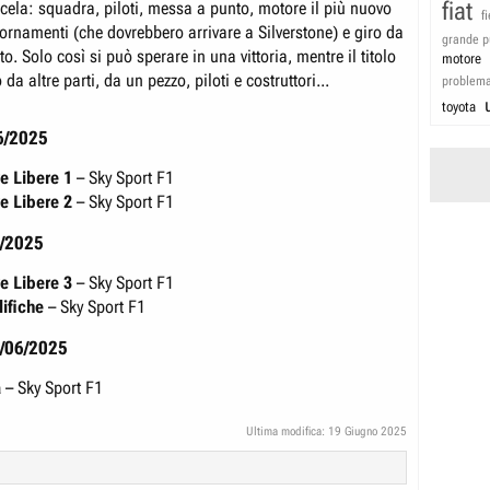
fiat
rcela: squadra, piloti, messa a punto, motore il più nuovo
f
ornamenti (che dovrebbero arrivare a Silverstone) e giro da
grande p
to. Solo così si può sperare in una vittoria, mentre il titolo
motore
da altre parti, da un pezzo, piloti e costruttori...
problem
toyota
6/2025
e Libere 1
– Sky Sport F1
e Libere 2
– Sky Sport F1
6/2025
e Libere 3
– Sky Sport F1
ifiche
– Sky Sport F1
/06/2025
a
– Sky Sport F1
Ultima modifica:
19 Giugno 2025