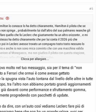
#5
to:
ilton lo conosce lo ha detto chiaramente, Hamilton è pilota che se
a non spinge , probabilmente lui dall'altro del suo palmares neanche gli
fare quello che fa Leclerc che giustamente ha un altro orizzonte , e mi
stesso ha detto chiaramente che per lui conta il 2026 più che
e poi in Leclerc avesse trovato un compagno tosto tosto nessuno lo
io e anche io non sono mica convinto che con una macchina valida
uperiore al Monegasco, ma non giudico il pilota con questa stagione,
dicavo nelle ultime 2 stagioni in Mercedes.
Clicca per allargare...
questo momento della stagione il tema Ferrari almeno a mio interesse
rovo molto nel tuo messaggio, sia per il tema di "non
iamo 2 compagni di squadra che sono in uno di quei duelli fratricidi
ato a Ferrari che ormai è come avesse gettato
o spesso in F1, in più in Canada la Mclaren è retrocessa , sarà stato un
a spugna vista l'auto lontana dal livello delle altre in tutte
o probabilmente ma se non lo fosse ricordiamoci che Verstappen è
luppo, tra l'altro non abbiamo portato grandi aggiornamenti
mitare i danni e se come lo scorso anno le gerarchi cambiano il
 può ancora vedere una lotta a 3
e, già davanti come performance e sfruttamento gomma,
rmente progredendo con pacchetti di update.
o da dire, con un'auto così vediamo Leclerc fare più di
appiamo bene che non ha un grande valore, vuoi per