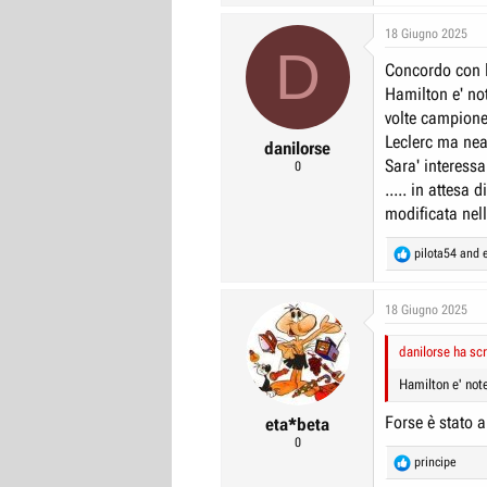
a
c
18 Giugno 2025
D
t
Concordo con l
i
o
Hamilton e' no
n
volte campione
s
Leclerc ma nea
:
danilorse
Sara' interessa
0
..... in attesa
modificata nel
R
pilota54
and
e
a
c
18 Giugno 2025
t
i
danilorse ha scr
o
n
Hamilton e' not
s
:
Forse è stato 
eta*beta
0
R
principe
e