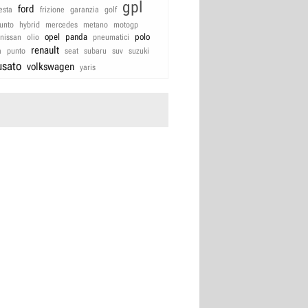
gpl
ford
iesta
frizione
garanzia
golf
unto
hybrid
mercedes
metano
motogp
opel
panda
polo
nissan
olio
pneumatici
renault
a
punto
seat
subaru
suv
suzuki
usato
volkswagen
yaris