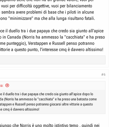
vuoi per difficoltà oggettive, vuoi per bilanciamento
o sembra avere problemi di base che i piloti in alcune
ono "minimizzare" ma che alla lunga risultano fatali.
ce il duello tra i due papaya che credo sia giunto all'apice
o in Canada (Norris ha ammesso la "cacchiata" e ha preso
me punteggio), Verstappen e Russell penso potranno
vittorie a questo punto, l'interesse cmq è davvero altissimo!
#6
to:
e il duello tra i due papaya che credo sia giunto all'apice dopo lo
da (Norris ha ammesso la "cacchiata" e ha preso una batosta come
stappen e Russell penso potranno giocarsi altre vittorie a questo
sse cmq è davvero altissimo!
iungo che Norris è uno molto istintivo temo , quindi nei