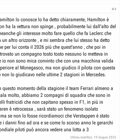
#4
milton lo conosce lo ha detto chiaramente, Hamilton è
on ha la vettura non spinge , probabilmente lui dall'alto del
eanche gli interesse molto fare quello che fa Leclerc che
 un altro orizzonte , e mi sembra che lui stesso ha detto
 per lui conta il 2026 più che quest'anno , che poi in
 trovato un compagno tosto tosto nessuno lo metteva in
e io non sono mica convinto che con una macchina valida
superiore al Monegasco, ma non giudico il pilota con questa
 non lo giudicavo nelle ultime 2 stagioni in Mercedes.
 questo momento della stagione il team Ferrari almeno a
cala molto, abbiamo 2 compagni di squadra che sono in
lli fratricidi che non capitano spesso in F1, in più in
ren è retrocessa , sarà stato un fenomeno isolato
ma se non lo fosse ricordiamoci che Verstappen è stato
e i danni fino ad ora e se come lo scorso anno le gerarchi
ndiale piloti può ancora vedere una lotta a 3
Ultima modifica:
19 Giugno 2025