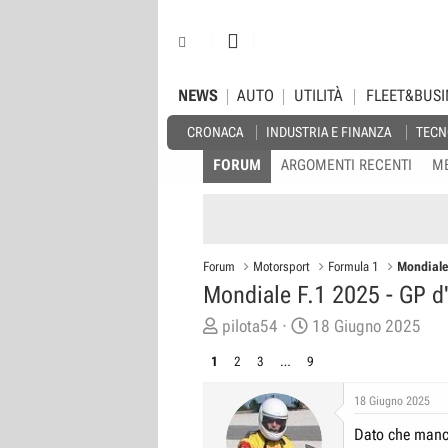
NEWS
AUTO
UTILITÀ
FLEET&BUSI
CRONACA
INDUSTRIA E FINANZA
TECN
FORUM
ARGOMENTI RECENTI
M
Forum
Motorsport
Formula 1
Mondiale 
Mondiale F.1 2025 - GP d'
C
D
pilota54
18 Giugno 2025
r
a
1
2
3
…
9
e
t
a
a
18 Giugno 2025
t
d
Dato che manca
o
i