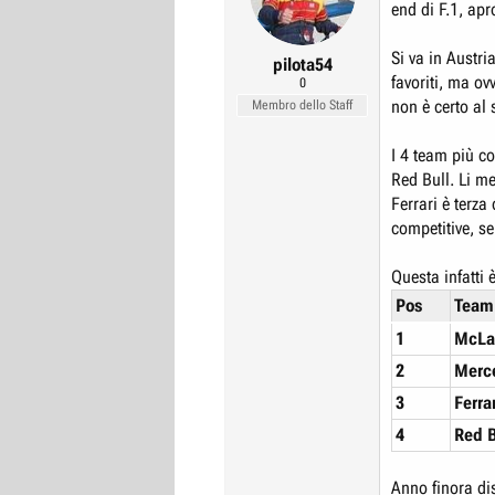
end di F.1, apro
r
I
e
n
Si va in Austri
pilota54
D
i
favoriti, ma o
0
i
z
non è certo al
Membro dello Staff
s
i
c
o
I 4 team più c
Red Bull. Li me
u
Ferrari è terza
s
competitive, se
s
i
Questa infatti 
o
Pos
Team
n
1
McLa
e
2
Merc
3
Ferrar
4
Red B
Anno finora dis