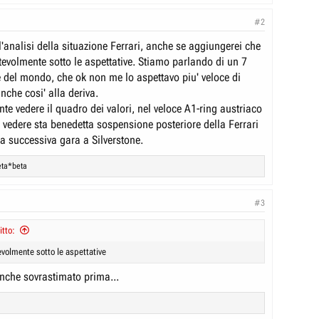
#2
'analisi della situazione Ferrari, anche se aggiungerei che
tevolmente sotto le aspettative. Stiamo parlando di un 7
 del mondo, che ok non me lo aspettavo piu' veloce di
nche cosi' alla deriva.
nte vedere il quadro dei valori, nel veloce A1-ring austriaco
 di vedere sta benedetta sospensione posteriore della Ferrari
la successiva gara a Silverstone.
eta*beta
#3
itto:
evolmente sotto le aspettative
anche sovrastimato prima...