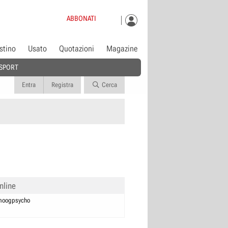
ABBONATI
istino
Usato
Quotazioni
Magazine
SPORT
Entra
Registra
Cerca
nline
moogpsycho
0