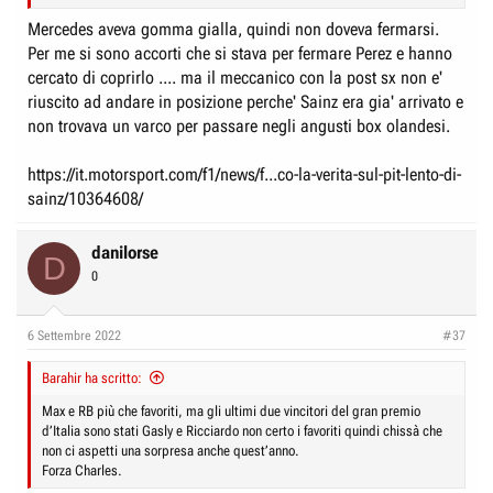
Mercedes aveva gomma gialla, quindi non doveva fermarsi.
Per me si sono accorti che si stava per fermare Perez e hanno
cercato di coprirlo .... ma il meccanico con la post sx non e'
riuscito ad andare in posizione perche' Sainz era gia' arrivato e
non trovava un varco per passare negli angusti box olandesi.
https://it.motorsport.com/f1/news/f...co-la-verita-sul-pit-lento-di-
sainz/10364608/
danilorse
D
0
6 Settembre 2022
#37
Barahir ha scritto:
Max e RB più che favoriti, ma gli ultimi due vincitori del gran premio
d’Italia sono stati Gasly e Ricciardo non certo i favoriti quindi chissà che
non ci aspetti una sorpresa anche quest’anno.
Forza Charles.