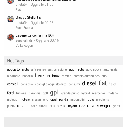
pilota54
Oggi alle 01:06
Fiat
Gruppo Stellantis
pilota54
Oggi alle 00:53
Zona Franca
Esperienze con la mia ID.4
Zero_cilindri
Oggi alle 00:15
Volkswagen
Hot Tags
acquisto
aiuto
audi
auto
alfa romeo
assicurazione
auto nuova
auto usata
benzina
bmw
autoradio
batteria
cambio
cambio automatico
clio
fiat
diesel
consigli
consiglio
consiglio acquisto auto
consumi
fiesta
gpl
ford
frizione
garanzia
golf
grande punto
hybrid
mercedes
metano
motore
opel
panda
polo
motogp
nissan
olio
pneumatici
problema
usato
renault
volkswagen
toyota
punto
seat
subaru
suv
suzuki
yaris