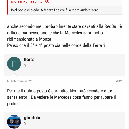
andreaci75 ha scritto:
e
n
D
i
Io al podio ci credo. A Monza Leclerc è sempre andato bene.
i
z
s
i
anche secondo me , probabilmente stare davanti alla RedBull è
c
o
difficile ma penso anche che la Mercedes sarà molto
u
ridimensionata a Monza.
s
Penso che il 3° e 4° posto sia nelle corde della Ferrari
s
i
flori2
F
o
0
n
e
6 Settembre 2022
#32
Per me il quinto posto è garantito. Non può scendere oltre
senza errori. Da vedere le Mercedes cosa fanno per rubare il
podio
gbortolo
0