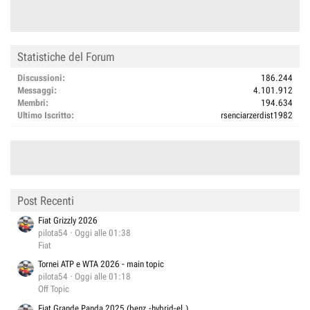
Statistiche del Forum
Discussioni
186.244
Messaggi
4.101.912
Membri
194.634
Ultimo Iscritto
rsenciarzerdist1982
Post Recenti
Fiat Grizzly 2026
pilota54
Oggi alle 01:38
Fiat
Tornei ATP e WTA 2026 - main topic
pilota54
Oggi alle 01:18
Off Topic
Fiat Grande Panda 2025 (benz.-hybrid-el.)