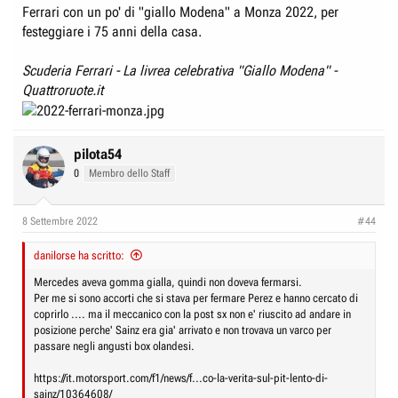
Ferrari con un po' di "giallo Modena" a Monza 2022, per
festeggiare i 75 anni della casa.
Scuderia Ferrari - La livrea celebrativa "Giallo Modena" -
Quattroruote.it
pilota54
0
Membro dello Staff
8 Settembre 2022
#44
danilorse ha scritto:
Mercedes aveva gomma gialla, quindi non doveva fermarsi.
Per me si sono accorti che si stava per fermare Perez e hanno cercato di
coprirlo .... ma il meccanico con la post sx non e' riuscito ad andare in
posizione perche' Sainz era gia' arrivato e non trovava un varco per
passare negli angusti box olandesi.
https://it.motorsport.com/f1/news/f...co-la-verita-sul-pit-lento-di-
sainz/10364608/