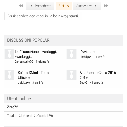
c
First
Last
t
Precedente
3 of 16
Successiva
i
o
Per rispondere devi eseguire la login o registrarti.
n
s
:
DISCUSSIONI POPOLARI
La "Transizione": vantaggi,
Avvistamenti
svantaggi,...
freddy85
-
11 ore fa
Carloantonio70
-
1 giorno fa
Scénic XMod - Topic
Alfa Romeo Giulia 2016-
Ufficiale
2019
quicktake
-
3 anni fa
Suby01
-
1 anno fa
Utenti online
Zizzo72
Totale: 131 (Utenti: 2, Ospiti: 129)