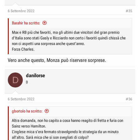
6 Settembre 2022
#35
Barahir ha scritto:
Max e RB più che favoriti, ma gli ultimi due vincitori del gran premio
d’Italia sono stati Gasly e Ricciardo non certo i favoriti quindi chissà che
non ci aspetti una sorpresa anche quest’anno.
Forza Charles.
Vero anche questo, Monza può riservare sorprese.
danilorse
D
0
6 Settembre 2022
#36
gbortolo ha scritto:
Altra domanda, non ho capito a cosa hanno reagito di fretta e furia con
Sainz verso Hamilton.
L'inglese mica s'era fermato stravolgendo le strategia da un minuto
all'altro. Sarà mica che si son svegliati di colpo?