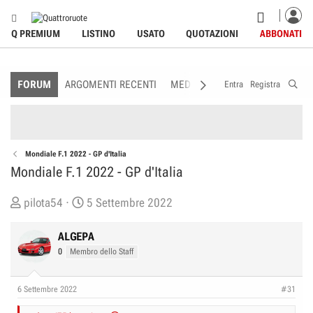
Q PREMIUM
LISTINO
USATO
QUOTAZIONI
ABBONATI
FORUM
ARGOMENTI RECENTI
MEDIA
MEMBRI
REGOLAME
Entra
Registra
Mondiale F.1 2022 - GP d'Italia
Mondiale F.1 2022 - GP d'Italia
C
D
pilota54
5 Settembre 2022
r
a
e
t
ALGEPA
a
a
0
Membro dello Staff
t
d
o
i
6 Settembre 2022
#31
r
I