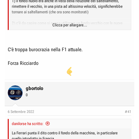
1) il fondo nuovo era anche in vista della riduzione del saltellamento,
rimettere il vecchio, in una pista ad altissima velocità, significherebbe
tornare ai saltellamenti (che ora sono monitorati)
2) c'è da capire come si possa utilizzare un fondo vecchio con le nuove
Clicca per allargare...
altezze e i nuovi settaggi sospensivi/telaistici richiesti dalla famigerata
TD039
Insomma, fosse così sarebbe un bel "pasticcio", per dirla in maniera
C'è troppa burocrazia nella F1 attuale.
colorita.
Mi auguro comunque che abbiano capito quale sia il reale problema alla
Forza Ricciardo
base di assetti imperfetti e mangia-gomme e possano porre rimedio
quanto prima.
gbortolo
0
6 Settembre 2022
#41
danilorse ha scritto:
La Ferrari punta il dito contro il fondo della macchina, in particolare
quello introdotto in Francia.