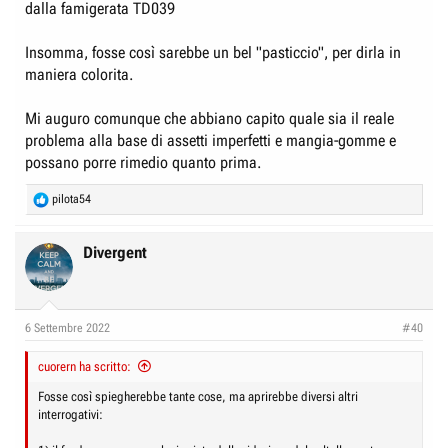
dalla famigerata TD039
Insomma, fosse così sarebbe un bel "pasticcio", per dirla in
maniera colorita.
Mi auguro comunque che abbiano capito quale sia il reale
problema alla base di assetti imperfetti e mangia-gomme e
possano porre rimedio quanto prima.
R
pilota54
e
a
c
Divergent
t
i
o
n
6 Settembre 2022
#40
s
:
cuorern ha scritto:
Fosse così spiegherebbe tante cose, ma aprirebbe diversi altri
interrogativi: