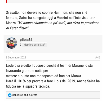
Si esatto, non dovevano coprire Hamilton, che non si è
fermato, Sainz ha spiegato oggi a Vanzini nell’intervista pre-
Monza
“Mi hanno chiamato un po’ tardi, ma c’era la pressione
di Perez dietro”.
pilota54
0
Membro dello Staff
8 Settembre 2022
#45
Leclerc si è detto fiducioso perché il team di Maranello sta
lavorando giorno e notte per
mettere a punto una monoposto ad hoc per Monza.
Darà il 101% per provare a fare il bis del 2019. Anche Sainz ha
fiducia nella squadra tecnica.
R
danilorse
and
cuorern
e
a