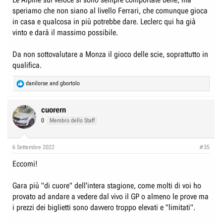
speriamo che non siano al livello Ferrari, che comunque gioca
in casa e qualcosa in più potrebbe dare. Leclerc qui ha già
vinto e darà il massimo possibile.
Da non sottovalutare a Monza il gioco delle scie, soprattutto in
qualifica.
R
danilorse
and
gbortolo
e
a
c
cuorern
t
0
Membro dello Staff
i
o
n
6 Settembre 2022
#35
s
:
Eccomi!
Gara più "di cuore" dell'intera stagione, come molti di voi ho
provato ad andare a vedere dal vivo il GP o almeno le prove ma
i prezzi dei biglietti sono davvero troppo elevati e "limitati".