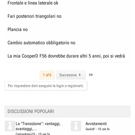
Frontale e linea laterale ok
Fari posteriori triangolari no
Plancia no
Cambio automatico obbligatorio no
La mia CooperD F56 dovrebbe durare altri 5 anni, poi si vedrà
Last
1 of 6
Successiva
Per rispondere devi eseguire la login o registrarti.
DISCUSSIONI POPOLARI
La "Transizione": vantaggi,
Avvistamenti
svantaggi,...
GuidoP
-
10 ore fa
Carloantonio70
-
10 ore fa