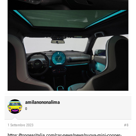
amilanononalima
0
1 Settembre 2023
#8
https://topgearitalia.com/car-news/news/nuova-mini-cooper-