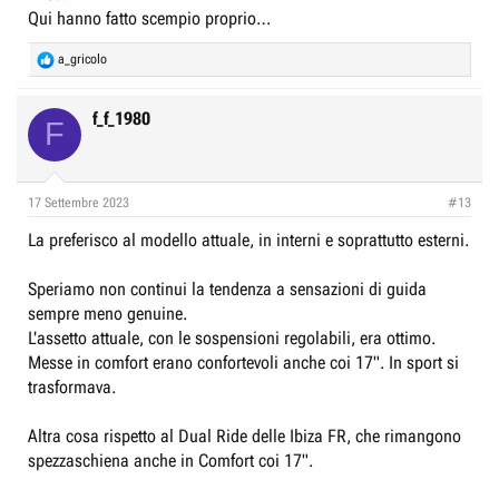
Qui hanno fatto scempio proprio…
R
a_gricolo
e
a
c
f_f_1980
F
t
i
o
n
17 Settembre 2023
#13
s
:
La preferisco al modello attuale, in interni e soprattutto esterni.
Speriamo non continui la tendenza a sensazioni di guida
sempre meno genuine.
L'assetto attuale, con le sospensioni regolabili, era ottimo.
Messe in comfort erano confortevoli anche coi 17". In sport si
trasformava.
Altra cosa rispetto al Dual Ride delle Ibiza FR, che rimangono
spezzaschiena anche in Comfort coi 17".