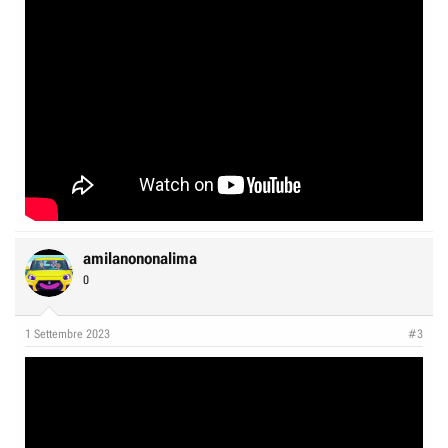
amilanononalima
0
1 Settembre 2023
#3