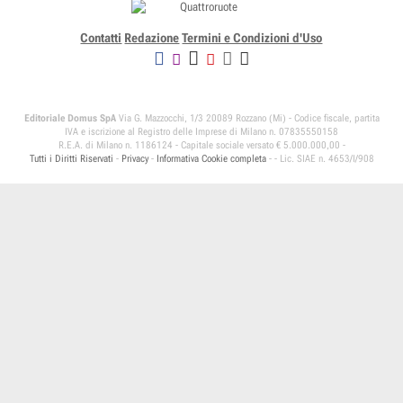
Contatti
Redazione
Termini e Condizioni d'Uso
Editoriale Domus SpA
Via G. Mazzocchi, 1/3 20089 Rozzano (Mi) - Codice fiscale, partita
IVA e iscrizione al Registro delle Imprese di Milano n. 07835550158
R.E.A. di Milano n. 1186124 - Capitale sociale versato € 5.000.000,00 -
Tutti i Diritti Riservati
-
Privacy
-
Informativa Cookie completa
-
- Lic. SIAE n. 4653/I/908