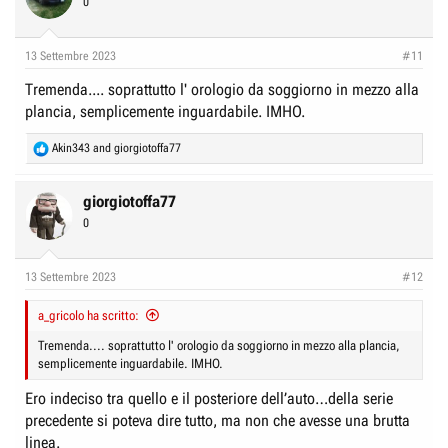
0
13 Settembre 2023
#11
Tremenda.... soprattutto l' orologio da soggiorno in mezzo alla
plancia, semplicemente inguardabile. IMHO.
R
Akin343
and
giorgiotoffa77
e
a
c
giorgiotoffa77
t
0
i
o
n
13 Settembre 2023
#12
s
:
a_gricolo ha scritto:
Tremenda.... soprattutto l' orologio da soggiorno in mezzo alla plancia,
semplicemente inguardabile. IMHO.
Ero indeciso tra quello e il posteriore dell’auto…della serie
precedente si poteva dire tutto, ma non che avesse una brutta
linea.