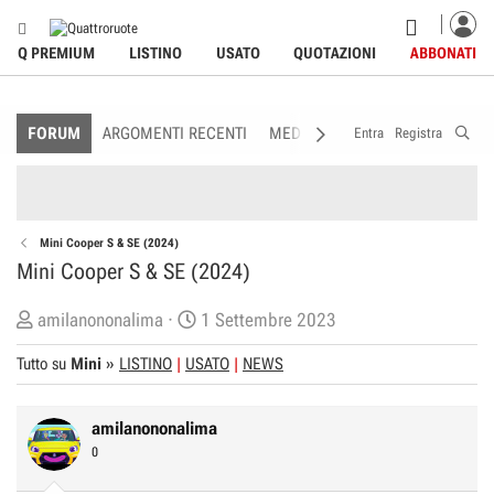
Q PREMIUM
LISTINO
USATO
QUOTAZIONI
ABBONATI
FORUM
ARGOMENTI RECENTI
MEDIA
MEMBRI
REGOLAME
Entra
Registra
Mini Cooper S & SE (2024)
Mini Cooper S & SE (2024)
C
D
amilanononalima
1 Settembre 2023
r
a
Tutto su
Mini
»
LISTINO
USATO
NEWS
e
t
a
a
t
d
amilanononalima
o
i
0
r
I