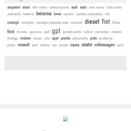
acquisto
aiuto
audi
auto
alfa romeo
assicurazione
auto nuova
auto usata
benzina
bmw
autoradio
batteria
cambio
cambio automatico
clio
fiat
diesel
consigli
consiglio
consiglio acquisto auto
consumi
fiesta
gpl
ford
frizione
garanzia
golf
grande punto
hybrid
mercedes
metano
motore
opel
panda
polo
motogp
nissan
olio
pneumatici
problema
usato
renault
volkswagen
toyota
punto
seat
subaru
suv
suzuki
yaris