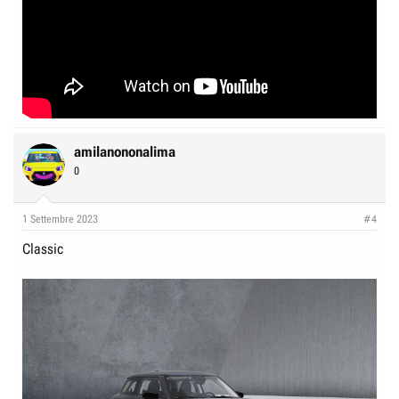
amilanononalima
0
1 Settembre 2023
#4
Classic