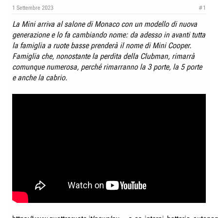
e
n
1 Settembre 2023
#1
D
i
La Mini arriva al salone di Monaco con un modello di nuova
i
z
generazione e lo fa cambiando nome: da adesso in avanti tutta
s
i
la famiglia a ruote basse prenderà il nome di Mini Cooper.
c
o
Famiglia che, nonostante la perdita della Clubman, rimarrà
u
comunque numerosa, perché rimarranno la 3 porte, la 5 porte
s
e anche la cabrio.
s
i
o
n
e