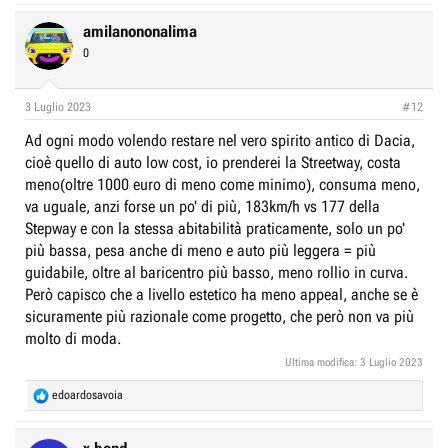
amilanononalima
0
3 Luglio 2023
#12
Ad ogni modo volendo restare nel vero spirito antico di Dacia,
cioè quello di auto low cost, io prenderei la Streetway, costa
meno(oltre 1000 euro di meno come minimo), consuma meno,
va uguale, anzi forse un po' di più, 183km/h vs 177 della
Stepway e con la stessa abitabilità praticamente, solo un po'
più bassa, pesa anche di meno e auto più leggera = più
guidabile, oltre al baricentro più basso, meno rollio in curva.
Però capisco che a livello estetico ha meno appeal, anche se è
sicuramente più razionale come progetto, che però non va più
molto di moda.
Ultima modifica:
3 Luglio 2023
R
edoardosavoia
e
a
c