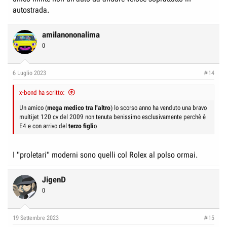
autostrada.
amilanononalima
0
6 Luglio 2023
#14
x-bond ha scritto:
Un amico (
mega medico tra l'altro
) lo scorso anno ha venduto una bravo
multijet 120 cv del 2009 non tenuta benissimo esclusivamente perchè è
E4 e con arrivo del
terzo figli
o
I "proletari" moderni sono quelli col Rolex al polso ormai.
JigenD
0
19 Settembre 2023
#15