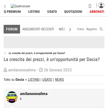
Q PREMIUM
LISTINO
USATO
QUOTAZIONI
ABBONATI
FORUM
ARGOMENTI RECENTI
MEDIA
MEMBRI
REGOLAME
Entra
Registra
La crescita dei prezzi, è un'opportunità per Dacia?
La crescita dei prezzi, è un'opportunità per Dacia?
C
D
amilanononalima
26 Gennaio 2023
r
a
Tutto su
Dacia
»
LISTINO
USATO
NEWS
e
t
a
a
t
d
amilanononalima
o
i
0
r
I