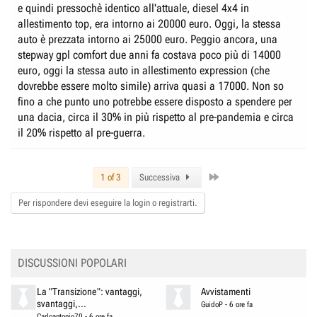
e quindi pressochè identico all'attuale, diesel 4x4 in
allestimento top, era intorno ai 20000 euro. Oggi, la stessa
auto è prezzata intorno ai 25000 euro. Peggio ancora, una
stepway gpl comfort due anni fa costava poco più di 14000
euro, oggi la stessa auto in allestimento expression (che
dovrebbe essere molto simile) arriva quasi a 17000. Non so
fino a che punto uno potrebbe essere disposto a spendere per
una dacia, circa il 30% in più rispetto al pre-pandemia e circa
il 20% rispetto al pre-guerra.
Last
1 of 3
Successiva
Per rispondere devi eseguire la login o registrarti.
DISCUSSIONI POPOLARI
La "Transizione": vantaggi,
Avvistamenti
svantaggi,...
GuidoP
-
6 ore fa
Carloantonio70
-
6 ore fa