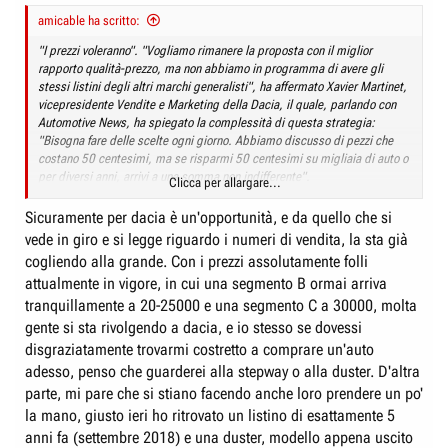
amicable ha scritto:
"I prezzi voleranno". "Vogliamo rimanere la proposta con il miglior
rapporto qualità-prezzo, ma non abbiamo in programma di avere gli
stessi listini degli altri marchi generalisti", ha affermato Xavier Martinet,
vicepresidente Vendite e Marketing della Dacia, il quale, parlando con
Automotive News, ha spiegato la complessità di questa strategia:
"Bisogna fare delle scelte ogni giorno. Abbiamo discusso di pezzi che
costano 50 centesimi, ma se risparmi 50 centesimi su migliaia di auto o
per diversi anni, arrivi a una somma non indifferente".
Clicca per allargare...
https://www.quattroruote.it/news/industria-
Sicuramente per dacia è un'opportunità, e da quello che si
finanza/2023/01/20/dacia_compatte_prezzi_in_crescita.html
vede in giro e si legge riguardo i numeri di vendita, la sta già
cogliendo alla grande. Con i prezzi assolutamente folli
attualmente in vigore, in cui una segmento B ormai arriva
tranquillamente a 20-25000 e una segmento C a 30000, molta
gente si sta rivolgendo a dacia, e io stesso se dovessi
disgraziatamente trovarmi costretto a comprare un'auto
adesso, penso che guarderei alla stepway o alla duster. D'altra
parte, mi pare che si stiano facendo anche loro prendere un po'
la mano, giusto ieri ho ritrovato un listino di esattamente 5
anni fa (settembre 2018) e una duster, modello appena uscito