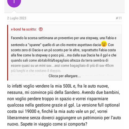
I
2 Luglio 2023
#11
x-bond ha scritto:
Facendo la scorsa settimana un preventivo per una stepway, una Fabia e
sentendo a "spanne" quello di un clio mentre aspettavo dacia
Con
sconto zero di Dacia e un pò sconto per le altre, soprattutto Fabia costa
alla fine come la stepway o poco più...ma dalla sua Dacia ha il gpl e che
quando sali come abitabilità/bagagliaio altezza da terra sembra di
essere quasi su un mini suv...anzi come bagagliaio di più di suv 40cm
più lunghi e che costano il doppio.
Poi i "limiti" di Dacia li conosciamo anche se sono meno evidenti di un
Clicca per allargare...
tempo, infatti sandero è da 4 anni auto più venduta in europa a privati e
Io infatti voglio vendere la mia 500L e, fra le auto nuove,
con solo vendite private anche da noi si avvicinerebbe a panda.
nessuna, mi convince più della Sandero. Avendo due bambini,
non voglio perdere troppo in spazio e vorrei risparmiare
qualcosa nella gestione grazie al gpl. La versione full optional
costa sui 19000 e, finché la mia auto vale un po', vorrei
liberarmene senza doverci aggiungere un patrimonio per l'auto
nuovo. Sapete in viaggio come si comporta?