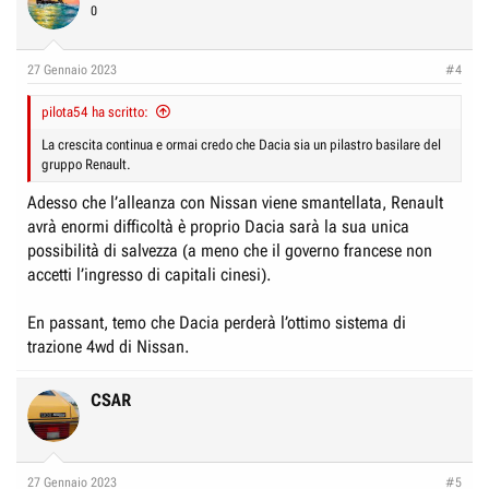
t
0
i
o
n
27 Gennaio 2023
#4
s
:
pilota54 ha scritto:
La crescita continua e ormai credo che Dacia sia un pilastro basilare del
gruppo Renault.
Adesso che l’alleanza con Nissan viene smantellata, Renault
avrà enormi difficoltà è proprio Dacia sarà la sua unica
possibilità di salvezza (a meno che il governo francese non
accetti l’ingresso di capitali cinesi).
En passant, temo che Dacia perderà l’ottimo sistema di
trazione 4wd di Nissan.
CSAR
27 Gennaio 2023
#5