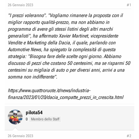
e
n
26 Gennaio 2023
#1
D
i
"I prezzi voleranno". "Vogliamo rimanere la proposta con il
i
z
miglior rapporto qualità-prezzo, ma non abbiamo in
s
i
programma di avere gli stessi listini degli altri marchi
c
o
generalisti", ha affermato Xavier Martinet, vicepresidente
u
Vendite e Marketing della Dacia, il quale, parlando con
s
Automotive News, ha spiegato la complessità di questa
s
strategia: "Bisogna fare delle scelte ogni giorno. Abbiamo
i
discusso di pezzi che costano 50 centesimi, ma se risparmi 50
o
centesimi su migliaia di auto o per diversi anni, arrivi a una
somma non indifferente".
n
e
https://www.quattroruote.it/news/industria-
finanza/2023/01/20/dacia_compatte_prezzi_in_crescita.html
pilota54
0
Membro dello Staff
26 Gennaio 2023
#2