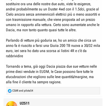
sostituire ora una delle nostre due auto, viste le esigenze,
andrei probabilmente su un Duster 4wd con il 1.5dci, grazie al
Cielo ancora senza ammennicoli elettrici più o meno assortiti e
con trasmissione manuale, che viene proposta ad un prezzo
umano in rapporto alla vettura. Certo sono aumentate anche le
Dacia, ma non tanto quanto quasi tutte le altre.
Parlando di vetture più goduria se, ho un amico che circa un
anno fa è riuscito a farsi una Giuiia 200 TB nuova a 30/32 mila
euro, ieri sera ho dato una scorsa ai listini 4R e c’è da
rabbrividire
Tornando a tema, già oggi Dacia piazza due sue vetture nelle
prime dieci vendute in EUDM, le Case possono fare tutte le
elucubrazioni che vogliono sulle leve quantità/margine, ma
alla fine il cliente ha sempre ragione.
R
CSAR
and
pilota54
e
a
c
U2511