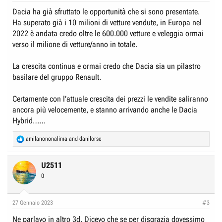
Dacia ha già sfruttato le opportunità che si sono presentate.
Ha superato già i 10 milioni di vetture vendute, in Europa nel
2022 è andata credo oltre le 600.000 vetture e veleggia ormai
verso il milione di vetture/anno in totale.
La crescita continua e ormai credo che Dacia sia un pilastro
basilare del gruppo Renault.
Certamente con l’attuale crescita dei prezzi le vendite saliranno
ancora più velocemente, e stanno arrivando anche le Dacia
Hybrid……
R
amilanononalima
and
danilorse
e
a
c
U2511
t
0
i
o
n
27 Gennaio 2023
#3
s
:
Ne parlavo in altro 3d. Dicevo che se per disgrazia dovessimo