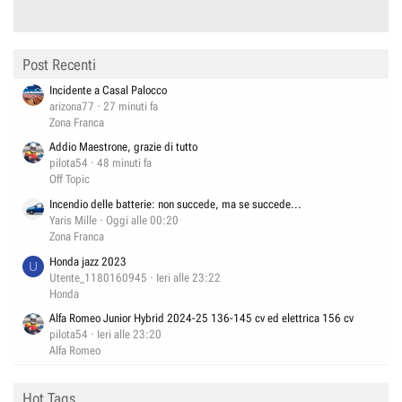
Post Recenti
Incidente a Casal Palocco
arizona77
27 minuti fa
Zona Franca
Addio Maestrone, grazie di tutto
pilota54
48 minuti fa
Off Topic
Incendio delle batterie: non succede, ma se succede...
Yaris Mille
Oggi alle 00:20
Zona Franca
Honda jazz 2023
U
Utente_1180160945
Ieri alle 23:22
Honda
Alfa Romeo Junior Hybrid 2024-25 136-145 cv ed elettrica 156 cv
pilota54
Ieri alle 23:20
Alfa Romeo
Hot Tags