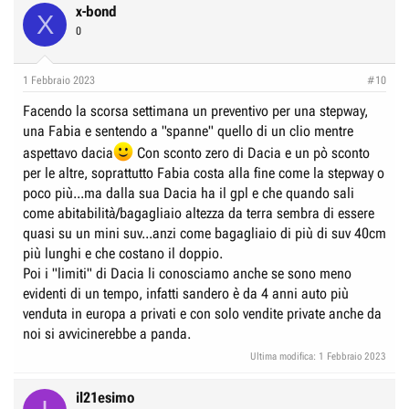
x-bond
X
0
1 Febbraio 2023
#10
Facendo la scorsa settimana un preventivo per una stepway,
una Fabia e sentendo a "spanne" quello di un clio mentre
aspettavo dacia
Con sconto zero di Dacia e un pò sconto
per le altre, soprattutto Fabia costa alla fine come la stepway o
poco più...ma dalla sua Dacia ha il gpl e che quando sali
come abitabilità/bagagliaio altezza da terra sembra di essere
quasi su un mini suv...anzi come bagagliaio di più di suv 40cm
più lunghi e che costano il doppio.
Poi i "limiti" di Dacia li conosciamo anche se sono meno
evidenti di un tempo, infatti sandero è da 4 anni auto più
venduta in europa a privati e con solo vendite private anche da
noi si avvicinerebbe a panda.
Ultima modifica:
1 Febbraio 2023
il21esimo