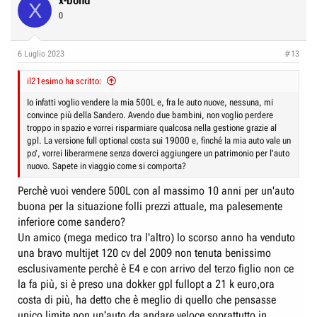
x-bond
X
t
0
i
o
n
6 Luglio 2023
#13
s
:
il21esimo ha scritto:
Io infatti voglio vendere la mia 500L e, fra le auto nuove, nessuna, mi
convince più della Sandero. Avendo due bambini, non voglio perdere
troppo in spazio e vorrei risparmiare qualcosa nella gestione grazie al
gpl. La versione full optional costa sui 19000 e, finché la mia auto vale un
po', vorrei liberarmene senza doverci aggiungere un patrimonio per l'auto
nuovo. Sapete in viaggio come si comporta?
Perchè vuoi vendere 500L con al massimo 10 anni per un'auto
buona per la situazione folli prezzi attuale, ma palesemente
inferiore come sandero?
Un amico (mega medico tra l'altro) lo scorso anno ha venduto
una bravo multijet 120 cv del 2009 non tenuta benissimo
esclusivamente perchè è E4 e con arrivo del terzo figlio non ce
la fa più, si è preso una dokker gpl fullopt a 21 k euro,ora
costa di più, ha detto che è meglio di quello che pensasse
unico limite non un'auto da andare veloce soprattutto in