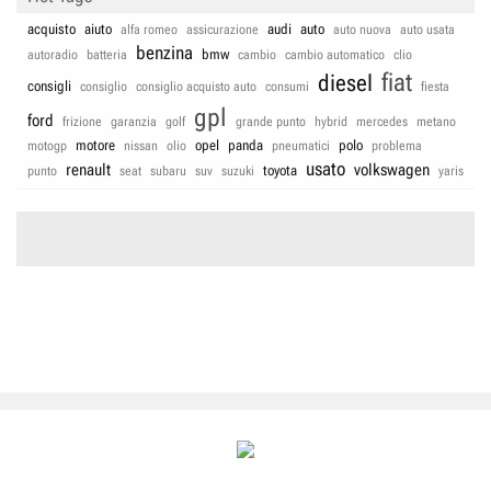
acquisto
aiuto
audi
auto
alfa romeo
assicurazione
auto nuova
auto usata
benzina
bmw
autoradio
batteria
cambio
cambio automatico
clio
fiat
diesel
consigli
consiglio
consiglio acquisto auto
consumi
fiesta
gpl
ford
frizione
garanzia
golf
grande punto
hybrid
mercedes
metano
motore
opel
panda
polo
motogp
nissan
olio
pneumatici
problema
usato
renault
volkswagen
toyota
punto
seat
subaru
suv
suzuki
yaris