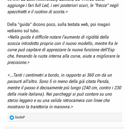
aggiunge i fari full Led, i veri posteriori scuri, le “frecce” negli
specchietti e il ruotino di scorta.>
Della "guida" dicono poco, sulla testata web, poi magari
vediamo sul tubo.
<Nella guida è difficile notare l’aumento di rigidità della
scocca introdotto proprio con il nuovo modello, mentre fra le
curve può capitare di apprezzare la nuova funzione dell’Esp
che, frenando la ruota interna alla curva, aiuta a migliorare la
precisione.>
<...Tanti i centimetri a bordo, in rapporto ai 360 cm da un
paraurti all’altro. Sono 5 in meno della già citata Panda,
mentre il passo è decisamente più lungo (240 cm, contro i 230
della rivale italiana). Nei parcheggi si può contare su uno
sterzo leggero e su una valida retrocamera con linee che
mostrano la traiettoria in manovra.>
R
GuidoP
e
a