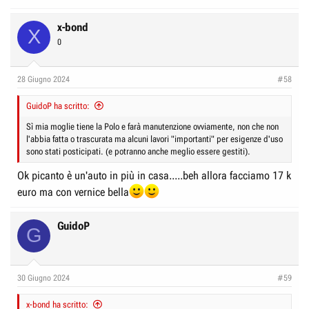
x-bond
X
0
28 Giugno 2024
#58
GuidoP ha scritto:
Sì mia moglie tiene la Polo e farà manutenzione ovviamente, non che non
l'abbia fatta o trascurata ma alcuni lavori "importanti" per esigenze d'uso
sono stati posticipati. (e potranno anche meglio essere gestiti).
Ok picanto è un'auto in più in casa.....beh allora facciamo 17 k
euro ma con vernice bella
GuidoP
G
30 Giugno 2024
#59
x-bond ha scritto: