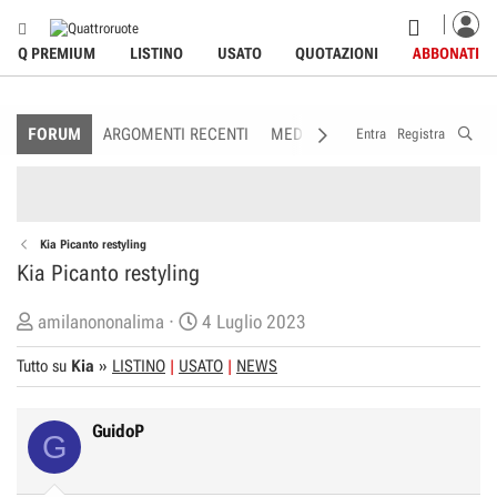
Q PREMIUM
LISTINO
USATO
QUOTAZIONI
ABBONATI
FORUM
ARGOMENTI RECENTI
MEDIA
MEMBRI
REGOLAME
Entra
Registra
Kia Picanto restyling
Kia Picanto restyling
C
D
amilanononalima
4 Luglio 2023
r
a
Tutto su
Kia
»
LISTINO
USATO
NEWS
e
t
a
a
t
d
GuidoP
G
o
i
r
I