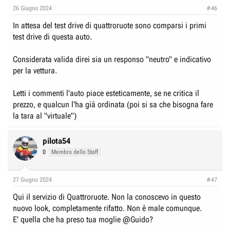
e
n
26 Giugno 2024
#46
D
i
In attesa del test drive di quattroruote sono comparsi i primi
i
z
test drive di questa auto.
s
i
c
o
Considerata valida direi sia un responso "neutro" e indicativo
u
per la vettura.
s
s
Letti i commenti l'auto piace esteticamente, se ne critica il
i
prezzo, e qualcun l'ha già ordinata (poi si sa che bisogna fare
o
la tara al "virtuale")
n
e
pilota54
0
Membro dello Staff
27 Giugno 2024
#47
Qui il servizio di Quattroruote. Non la conoscevo in questo
nuovo look, completamente rifatto. Non è male comunque.
E' quella che ha preso tua moglie
@Guido
?