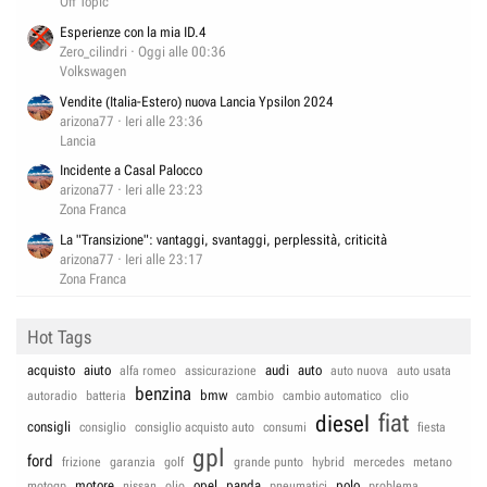
Off Topic
Esperienze con la mia ID.4
Zero_cilindri
Oggi alle 00:36
Volkswagen
Vendite (Italia-Estero) nuova Lancia Ypsilon 2024
arizona77
Ieri alle 23:36
Lancia
Incidente a Casal Palocco
arizona77
Ieri alle 23:23
Zona Franca
La "Transizione": vantaggi, svantaggi, perplessità, criticità
arizona77
Ieri alle 23:17
Zona Franca
Hot Tags
acquisto
aiuto
audi
auto
alfa romeo
assicurazione
auto nuova
auto usata
benzina
bmw
autoradio
batteria
cambio
cambio automatico
clio
fiat
diesel
consigli
consiglio
consiglio acquisto auto
consumi
fiesta
gpl
ford
frizione
garanzia
golf
grande punto
hybrid
mercedes
metano
motore
opel
panda
polo
motogp
nissan
olio
pneumatici
problema