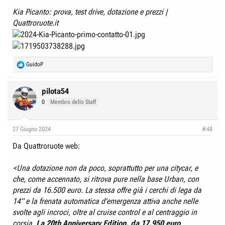
Kia Picanto: prova, test drive, dotazione e prezzi |
Quattroruote.it
R
GuidoP
e
a
c
pilota54
t
0
Membro dello Staff
i
o
n
27 Giugno 2024
#48
s
:
Da Quattroruote web:
<Una dotazione non da poco, soprattutto per una citycar, e
che, come accennato, si ritrova pure nella base Urban, con
prezzi da 16.500 euro. La stessa offre già i cerchi di lega da
14” e la frenata automatica d’emergenza attiva anche nelle
svolte agli incroci, oltre al cruise control e al centraggio in
corsia.
La 20th Anniversary Edition, da 17.950 euro
,