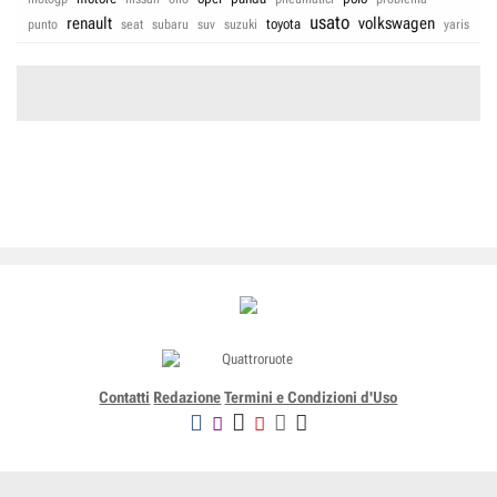
usato
renault
volkswagen
toyota
punto
seat
subaru
suv
suzuki
yaris
Contatti
Redazione
Termini e Condizioni d'Uso
Editoriale Domus SpA
Via G. Mazzocchi, 1/3 20089 Rozzano (Mi) - Codice fiscale, partita