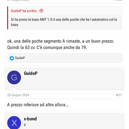
GuidoP ha scritto:
Si ha preso la base AMT 1.0 è una delle poche che ha l automatico col la
base
ok, una delle poche segmento A rimaste, a un buon prezzo.
Quindi la 63 cv. C’è comunque anche da 79.
R
GuidoP
e
a
c
GuidoP
G
t
i
o
n
28 Giugno 2024
#51
s
:
A prezzo inferiore ad altre allora...
x-bond
X
0