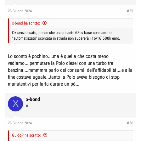
28 Giugno 2024
#55
x-bond ha scritto:
Ok senza usato, penso che una picanto 63cv base con cambio
"automatizzato" scontata in strada non supererà i 16/16.500k euro.
Lo sconto è pochino....ma è quella che costa meno
vediamo....permutare la Polo diesel con una turbo tre
benzina....mmmmm parlo dei consumi, dell'affidabilità....e alla
fine costava uguale...tanto la Polo aveva bisogno di stop
manutentivi per farla durare un pò...
x-bond
X
0
28 Giugno 2024
#56
GuidoP ha scritto: