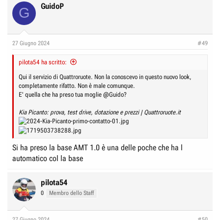
c
GuidoP
G
t
i
o
n
27 Giugno 2024
#49
s
:
pilota54 ha scritto:
Qui il servizio di Quattroruote. Non la conoscevo in questo nuovo look,
completamente rifatto. Non è male comunque.
E' quella che ha preso tua moglie
@Guido
?
Kia Picanto: prova, test drive, dotazione e prezzi | Quattroruote.it
Si ha preso la base AMT 1.0 è una delle poche che ha l
automatico col la base
pilota54
0
Membro dello Staff
27 Giugno 2024
#50