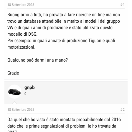
e
n
18 Settembre 2025
#1
D
i
Buongiorno a tutti, ho provato a fare ricerche on line ma non
i
z
trovo un database attendibile in merito ai modelli del gruppo
s
i
VW e di quali anni di produzione è stato utilizzato questo
c
o
modello di DSG.
u
Per esempio: in quali annate di produzione Tiguan e quali
s
motorizzazioni.
s
i
Qualcuno può darmi una mano?
o
Grazie
n
e
gnpb
0
18 Settembre 2025
#2
Da quel che ho visto è stato montato probabilmente dal 2016
dato che le prime segnalazioni di problemi le ho trovate dal