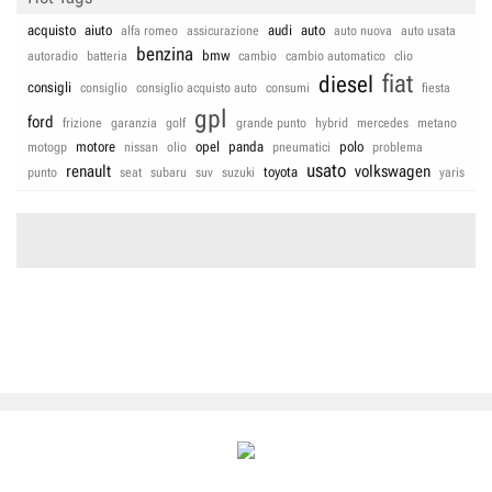
acquisto
aiuto
audi
auto
alfa romeo
assicurazione
auto nuova
auto usata
benzina
bmw
autoradio
batteria
cambio
cambio automatico
clio
fiat
diesel
consigli
consiglio
consiglio acquisto auto
consumi
fiesta
gpl
ford
frizione
garanzia
golf
grande punto
hybrid
mercedes
metano
motore
opel
panda
polo
motogp
nissan
olio
pneumatici
problema
usato
renault
volkswagen
toyota
punto
seat
subaru
suv
suzuki
yaris