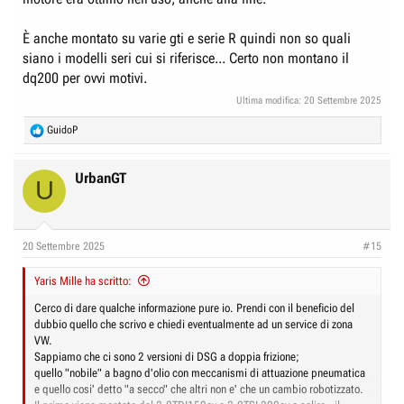
È anche montato su varie gti e serie R quindi non so quali
siano i modelli seri cui si riferisce... Certo non montano il
dq200 per ovvi motivi.
Ultima modifica:
20 Settembre 2025
R
GuidoP
e
a
c
UrbanGT
U
t
i
o
n
20 Settembre 2025
#15
s
:
Yaris Mille ha scritto:
Cerco di dare qualche informazione pure io. Prendi con il beneficio del
dubbio quello che scrivo e chiedi eventualmente ad un service di zona
VW.
Sappiamo che ci sono 2 versioni di DSG a doppia frizione;
quello "nobile" a bagno d'olio con meccanismi di attuazione pneumatica
e quello cosi' detto "a secco" che altri non e' che un cambio robotizzato.