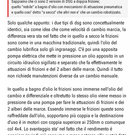
Sappiamo che ci sono 2 versioni di DSG a doppia frizione;
quello "nobile" a bagno d'olio con meccanismi di attuazione pneumatica
e quello cosi' detto "a secco" che altri non e' che un cambio robotizzato.
Solo qualche appunto: i due tipi di dsg sono concettualmente
identici, sia come idea che come velocità di cambio marcia, la
differenza vera sta nel fatto che in quello a secco le frizioni
sono come in una macchina tradizionale, quindi l'olio del
cambio lubrifica solo gli ingranaggi. C'è poi una apposita
pompa elettrica che mette in pressione un olio apposito in un
circuito idraulico sigillato e separato che fa effettivamente le
attuazioni di frizioni e del 2 alberi delle marce. Quindi il tutto
non richiede manutenzioni diverse da un cambio manuale.
In quello a bagno d'olio le frizioni sono immerse nell'olio del
cambio e differenziale e oltretutto lo stesso olio viene messo in
pressione da una pompa per fare le attuazioni di frizioni e dei
2 alberi delle marce. Essendo immerse le frizioni queste sono
raffreddate dall'olio, sopportano più coppia e la destinazione
d'uso è in motori con coppia superiore ai 250nm o comunque
col 4x4. Lo svantaggio sta' nel fatto che il rendimento è