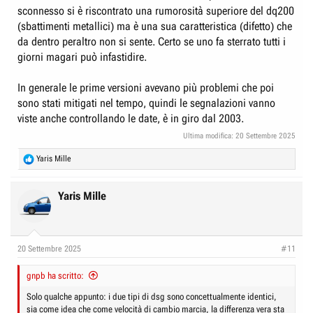
sconnesso si è riscontrato una rumorosità superiore del dq200
(sbattimenti metallici) ma è una sua caratteristica (difetto) che
da dentro peraltro non si sente. Certo se uno fa sterrato tutti i
giorni magari può infastidire.
In generale le prime versioni avevano più problemi che poi
sono stati mitigati nel tempo, quindi le segnalazioni vanno
viste anche controllando le date, è in giro dal 2003.
Ultima modifica:
20 Settembre 2025
R
Yaris Mille
e
a
c
Yaris Mille
t
i
o
n
20 Settembre 2025
#11
s
:
gnpb ha scritto:
Solo qualche appunto: i due tipi di dsg sono concettualmente identici,
sia come idea che come velocità di cambio marcia, la differenza vera sta