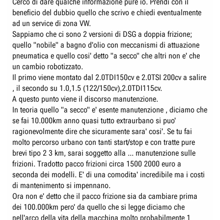
Cerco di dare qualche informazione pure io. Prendi con il
beneficio del dubbio quello che scrivo e chiedi eventualmente
ad un service di zona VW.
Sappiamo che ci sono 2 versioni di DSG a doppia frizione;
quello "nobile" a bagno d'olio con meccanismi di attuazione
pneumatica e quello cosi' detto "a secco" che altri non e' che
un cambio robotizzato.
Il primo viene montato dal 2.0TDI150cv e 2.0TSI 200cv a salire
, il secondo su 1.0,1.5 (122/150cv),2.0TDI115cv.
A questo punto viene il discorso manutenzione.
In teoria quello "a secco" e' esente manutenzione , diciamo che
se fai 10.000km anno quasi tutto extraurbano si puo'
ragionevolmente dire che sicuramente sara' cosi'. Se tu fai
molto percorso urbano con tanti start/stop e con tratte pure
brevi tipo 2 3 km, sarai soggetto alla ... manutenzione sulle
frizioni. Tradotto pacco frizioni circa 1500 2000 euro a
seconda dei modelli. E' di una comodita' incredibile ma i costi
di mantenimento si impennano.
Ora non e' detto che il pacco frizione sia da cambiare prima
dei 100.000km pero' da quello che si legge diciamo che
nell'arco della vita della macchina molto probabilmente 1