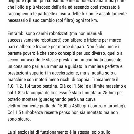
peggiore (quindi più consumo e meno potenza alla ruota) dato
che l'olio è più viscoso dell'aria ed essendo così stressato è
raccogliendo le particelle d'usura delle frizioni è assolutamente
necessario il suo cambio (col filtro) ogni tot km.
Entrambi sono cambi robotizzati (ma non manuali
successivamente robotizzati) con albero e frizione per marce
pari e albero e frizione per marce dispari. Non è che uno è il
parente povero è che sono concepiti per uso diverso, quello a
secco pur avendo le stesse prestazioni in cambiata consente
un consumo pari a un manuale guidato in maniera perfetta e
prestazioni superiori in accelerazione, ma si adatta solo a
macchine con motori meno ricchi di coppia. Tipicamente il
1.0, 1.2, 1.4 turbo benzina. Già col 1.6tdi è al limite massimo e
col 1.8tsi la coppia dello stesso è stata limitata ai 250nm per
poterlo montare (guadagnando però una curva
elettronicamente piatta da 1500 a 4500 giri con zero turbolag).
Col 1.5 turbobenza recente penso non sia montato ma non
sono sicuro.
La silenziosità di funzionamento è la stessa, solo sullo