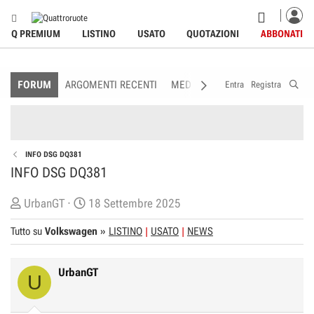
Q PREMIUM
LISTINO
USATO
QUOTAZIONI
ABBONATI
FORUM
ARGOMENTI RECENTI
MEDIA
MEMBRI
REGOLAME
Entra
Registra
INFO DSG DQ381
INFO DSG DQ381
C
D
UrbanGT
18 Settembre 2025
r
a
Tutto su
Volkswagen
»
LISTINO
USATO
NEWS
e
t
a
a
t
d
UrbanGT
U
o
i
r
I