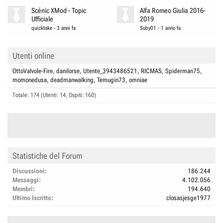
Il DSG a bagno d'olio ha la sua manutenzione ma ,se ben usato, e' piu'
Scénic XMod - Topic
Alfa Romeo Giulia 2016-
silenzioso e affidabile.
Ufficiale
2019
quicktake
-
3 anni fa
Suby01
-
1 anno fa
Utenti online
OttoValvole-Fire
danilorse
Utente_3943486521
RICMAS
Spiderman75
momonedusa
deadmanwalking
Temugin73
omniae
Totale: 174 (Utenti: 14, Ospiti: 160)
Statistiche del Forum
Discussioni
186.244
Messaggi
4.102.056
Membri
194.640
Ultimo Iscritto
closasjesge1977