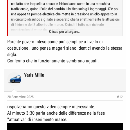
nel fatto che in quello a secco le frizioni sono come in una macchina
tradizionale, quindi l'olio del cambio lubrifica solo gli ingranaggi. C'è poi
una apposita pompa elettrica che mette in pressione un olio apposito in
un circuito idraulico sigillato e separato che fa effettivamente le attuazioni
di frizioni e del 2 alberi delle marce. Quindi il tutto non richiede
manutenzioni diverse da un cambio manuale.
Clicca per allargare...
In quello a bagno d'olio le frizioni sono immerse nell'olio del cambio e
Parente povero inteso come piu' semplice a livello di
differenziale e oltretutto lo stesso olio viene messo in pressione da una
costruzione , uno pensa magari siano identici avendo la stessa
pompa per fare le attuazioni di frizioni e dei 2 alberi delle marce.
sigla.
Essendo immerse le frizioni queste sono raffreddate dall'olio, sopportano
Confermo che in funzionamento sembrano uguali.
più coppia e la destinazione d'uso è in motori con coppia superiore ai
250nm o comunque col 4x4. Lo svantaggio sta' nel fatto che il
rendimento è peggiore (quindi più consumo e meno potenza alla ruota)
Yaris Mille
dato che l'olio è più viscoso dell'aria ed essendo così stressato è
raccogliendo le particelle d'usura delle frizioni è assolutamente
necessario il suo cambio (col filtro) ogni tot km.
20 Settembre 2025
#12
Entrambi sono cambi robotizzati (ma non manuali successivamente
robotizzati) con albero e frizione per marce pari e albero e frizione per
rispolveriamo questo video sempre interessante.
marce dispari.
Non è che uno è il parente povero è che sono concepiti
Al minuto 3:30 parla anche delle differenze nella fase
per uso diverso,
quello a secco pur avendo le stesse prestazioni in
cambiata consente un consumo pari a un manuale guidato in maniera
"attuativa" di inserimento marce.
perfetta e prestazioni superiori in accelerazione, ma si adatta solo a
macchine con motori meno ricchi di coppia. Tipicamente il 1.0, 1.2, 1.4