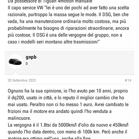
Da possessore di Tiguan 4motion manuale
Il capo service VW “lei è uno dei pochi ad aver fatto una scelta
razionale, purtroppo la massa segue le mode. Il DSG, ben che
vada, ha una manutenzione ordinaria molto costosa, ma più
probabilmente ha bisogno di riparazioni straordinarie, ancora
più costose. Il DSG è una delle vergogne del gruppo, non a
caso i modelli seri montano altre trasmissioni”
gnpb
0
20 Settembre 2025
#14
Ognuno ha la sua opinione, io l'ho avuto per 10 anni, proprio
il dq200, usato in città, e lo reputo il miglior cambio che ho
mai usato. Peraltro non ci ho messo 1 euro. Avrei cambiato le
frizioni ma il motore era andato quindi l'ho venduta a
malincuore.
La vergogna è il 1.8tsi da 5000km/l d'olio da nuovo e 450km/l
quando l'ho data dentro, con meno di 100k km. Però anche il
motore era ottimo nell'uso, anche alla fine.