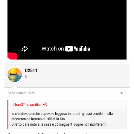
turbo benzina. Già col 1.6tdi è al limite massimo e col 1.8tsi la coppia
dello stesso è stata limitata ai 250nm per poterlo montare
(guadagnando però una curva elettronicamente piatta da 1500 a 4500
giri con zero turbolag). Col 1.5 turbobenza recente penso non sia
montato ma non sono sicuro.
La silenziosità di funzionamento è la stessa, solo sullo sconnesso si è
riscontrato una rumorosità superiore del dq200 (sbattimenti metallici)
ma è una sua caratteristica (difetto) che da dentro peraltro non si sente.
Certo se uno fa sterrato tutti i giorni magari può infastidire.
U2511
0
20 Settembre 2025
#13
UrbanGT ha scritto:
Io chiedevo perchè sapevo e leggevo in rete di grossi problemi alla
mecatronica intorno ai 100mila Km.
Difetto pare noto alla casa e conseguenti rogne non indifferenti.