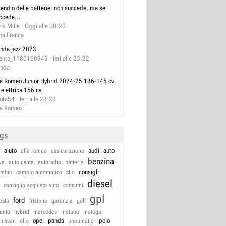
cendio delle batterie: non succede, ma se
ccede...
ris Mille
Oggi alle 00:20
na Franca
nda jazz 2023
ente_1180160945
Ieri alle 23:22
nda
fa Romeo Junior Hybrid 2024-25 136-145 cv
 elettrica 156 cv
lota54
Ieri alle 23:20
fa Romeo
ags
aiuto
audi
auto
alfa romeo
assicurazione
benzina
va
auto usata
autoradio
batteria
consigli
ambio
cambio automatico
clio
diesel
consiglio acquisto auto
consumi
gpl
ford
iesta
frizione
garanzia
golf
unto
hybrid
mercedes
metano
motogp
opel
panda
polo
nissan
olio
pneumatici