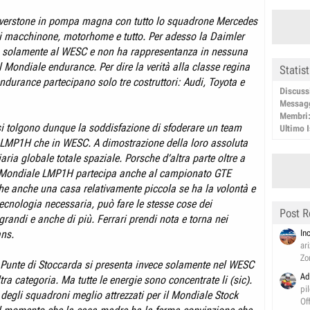
lverstone in pompa magna con tutto lo squadrone Mercedes
 macchinone, motorhome e tutto. Per adesso la Daimler
a solamente al WESC e non ha rappresentanza in nessuna
l Mondiale endurance. Per dire la verità alla classe regina
Statis
ndurance partecipano solo tre costruttori: Audi, Toyota e
Discuss
Messag
Membri
si tolgono dunque la soddisfazione di sfoderare un team
Ultimo I
in LMP1H che in WESC. A dimostrazione della loro assoluta
aria globale totale spaziale. Porsche d’altra parte oltre a
l Mondiale LMP1H partecipa anche al campionato GTE
e anche una casa relativamente piccola se ha la volontà e
tecnologia necessaria, può fare le stesse cose dei
Post R
 grandi e anche di più. Ferrari prendi nota e torna nei
In
ans.
ar
Zo
e Punte di Stoccarda si presenta invece solamente nel WESC
Ad
tra categoria. Ma tutte le energie sono concentrate li (sic).
pi
 degli squadroni meglio attrezzati per il Mondiale Stock
Of