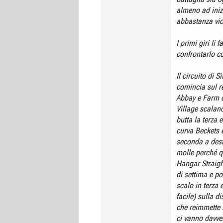
almeno ad iniz
abbastanza vici
I primi giri li
confrontarlo co
Il circuito di S
comincia sul re
Abbay e Farm di
Village scalan
butta la terza e
curva Beckets e
seconda a dest
molle perché qu
Hangar Straigh
di settima e po
scalo in terza 
facile) sulla d
che reimmette s
ci vanno davve