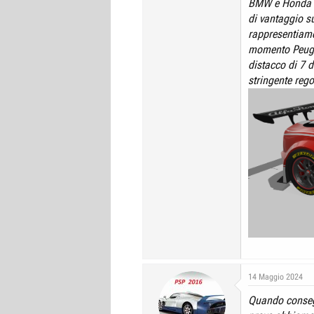
BMW e Honda fa
di vantaggio su
rappresentiamo
momento Peugeo
distacco di 7 
stringente reg
14 Maggio 2024
Quando consegn