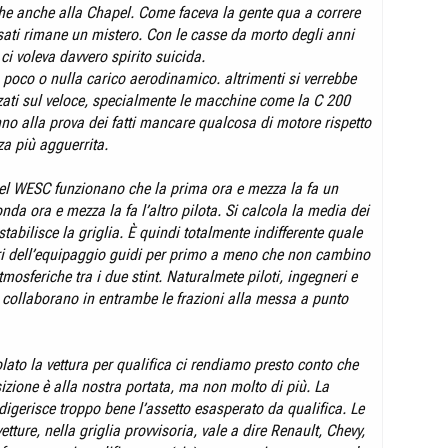
e anche alla Chapel. Come faceva la gente qua a correre
sati rimane un mistero. Con le casse da morto degli anni
ci voleva davvero spirito suicida.
 poco o nulla carico aerodinamico. altrimenti si verrebbe
zati sul veloce, specialmente le macchine come la C 200
nno alla prova dei fatti mancare qualcosa di motore rispetto
za più agguerrita.
nel WESC funzionano che la prima ora e mezza la fa un
onda ora e mezza la fa l’altro pilota. Si calcola la media dei
stabilisce la griglia. È quindi totalmente indifferente quale
i dell’equipaggio guidi per primo a meno che non cambino
tmosferiche tra i due stint. Naturalmete piloti, ingegneri e
i collaborano in entrambe le frazioni alla messa a punto
lato la vettura per qualifica ci rendiamo presto conto che
izione è alla nostra portata, ma non molto di più. La
igerisce troppo bene l’assetto esasperato da qualifica. Le
etture, nella griglia provvisoria, vale a dire Renault, Chevy,