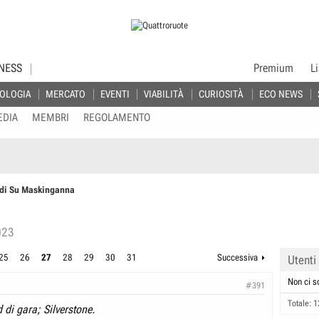
NESS
Premium
L
OLOGIA
MERCATO
EVENTI
VIABILITÀ
CURIOSITÀ
ECO NEWS
EDIA
MEMBRI
REGOLAMENTO
i di Su Maskinganna
023
25
26
27
28
29
30
31
Successiva
Utenti
Non ci s
#391
Totale: 1
di gara; Silverstone.