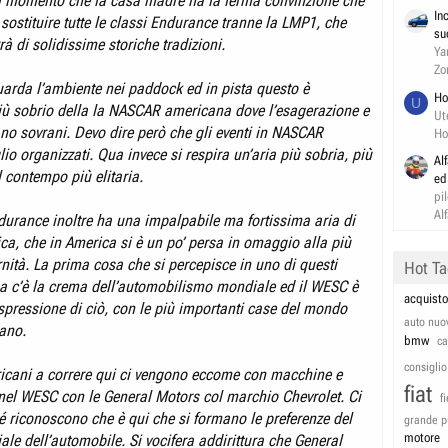
l momento che la casa madre ha la ferma convinzione che
In
sostituire tutte le classi Endurance tranne la LMP1, che
su
à di solidissime storiche tradizioni.
Ya
Zo
uarda l’ambiente nei paddock ed in pista questo è
Ho
U
ù sobrio della la NASCAR americana dove l’esagerazione e
Ut
ano sovrani. Devo dire però che gli eventi in NASCAR
Ho
o organizzati. Qua invece si respira un’aria più sobria, più
Al
l contempo più elitaria.
ed
pi
Al
durance inoltre ha una impalpabile ma fortissima aria di
ica, che in America si è un po’ persa in omaggio alla più
nità. La prima cosa che si percepisce in uno di questi
Hot T
ua c’è la crema dell’automobilismo mondiale ed il WESC è
acquisto
espressione di ciò, con le più importanti case del mondo
auto nuo
pano.
bmw
c
consiglio
icani a correre qui ci vengono eccome con macchine e
fiat
 nel WESC con le General Motors col marchio Chevrolet. Ci
f
 riconoscono che è qui che si formano le preferenze del
grande p
motore
le dell’automobile. Si vocifera addirittura che General