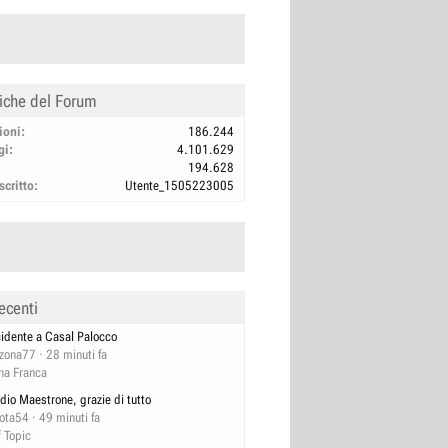
tiche del Forum
ioni
186.244
gi
4.101.629
194.628
scritto
Utente_1505223005
ecenti
cidente a Casal Palocco
izona77
28 minuti fa
na Franca
dio Maestrone, grazie di tutto
lota54
49 minuti fa
f Topic