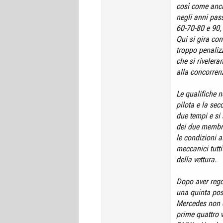
così come anch
negli anni pas
60-70-80 e 90, 
Qui si gira con
troppo penaliz
che si rivelera
alla concorren
Le qualifiche 
pilota e la sec
due tempi e si 
dei due membr
le condizioni a
meccanici tutt
della vettura.
Dopo aver rego
una quinta pos
Mercedes non d
prime quattro v