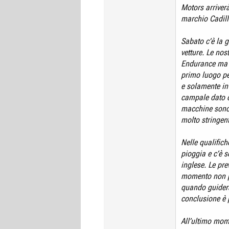
Motors arriver
marchio Cadill
Sabato c’è la 
vetture. Le no
Endurance ma si
primo luogo per
e solamente in 
campale dato c
macchine sono 
molto stringent
Nelle qualifich
pioggia e c’è sc
inglese. Le pre
momento non pio
quando guiderà
conclusione è p
All’ultimo mome