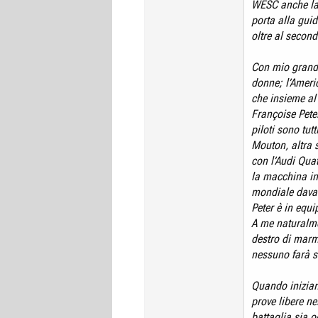
WESC anche la 
porta alla gui
oltre al secon
Con mio grand
donne; l’Amer
che insieme al
Françoise Peter
piloti sono tut
Mouton, altra s
con l’Audi Quat
la macchina in
mondiale davan
Peter è in equ
A me naturalme
destro di marm
nessuno farà s
Quando iniziano
prove libere ne
battaglia sia 