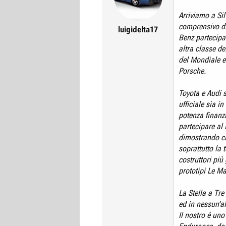
r
I
Arriviamo a Si
e
n
comprensivo di
luigidelta17
D
i
Benz partecip
i
z
altra classe de
s
i
del Mondiale e
c
o
Porsche.
u
Toyota e Audi 
s
ufficiale sia 
s
potenza finanzi
i
partecipare a
o
dimostrando ch
n
soprattutto la 
e
costruttori più
prototipi Le M
La Stella a Tr
ed in nessun’al
Il nostro è uno