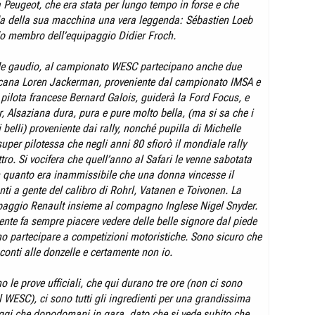
Peugeot, che era stata per lungo tempo in forse e che
da della sua macchina una vera leggenda: Sébastien Loeb
do membro dell’equipaggio Didier Froch.
e gaudio, al campionato WESC partecipano anche due
icana Loren Jackerman, proveniente dal campionato IMSA e
 pilota francese Bernard Galois, guiderà la Ford Focus, e
, Alsaziana dura, pura e pure molto bella, (ma si sa che i
ti belli) proveniente dai rally, nonché pupilla di Michelle
uper pilotessa che negli anni 80 sfiorò il mondiale rally
tro. Si vocifera che quell’anno al Safari le venne sabotata
 quanto era inammissibile che una donna vincesse il
ti a gente del calibro di Rohrl, Vatanen e Toivonen. La
ipaggio Renault insieme al compagno Inglese Nigel Snyder.
nte fa sempre piacere vedere delle belle signore dal piede
o partecipare a competizioni motoristiche. Sono sicuro che
conti alle donzelle e certamente non io.
 le prove ufficiali, che qui durano tre ore (non ci sono
l WESC), ci sono tutti gli ingredienti per una grandissima
oggi che dopodomani in gara, dato che si vede subito che