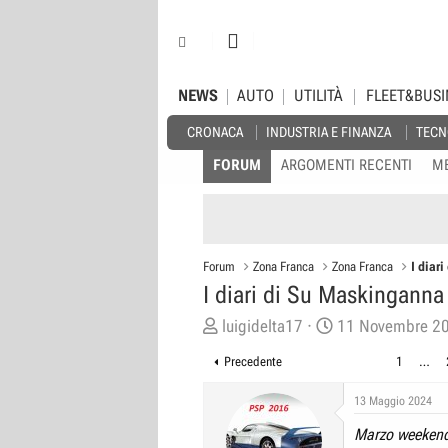
NEWS
AUTO
UTILITÀ
FLEET&BUSI
CRONACA
INDUSTRIA E FINANZA
TECN
FORUM
ARGOMENTI RECENTI
M
Forum
Zona Franca
Zona Franca
I diar
I diari di Su Maskinganna
C
D
luigidelta17
11 Novembre 2
r
a
Precedente
1
…
e
t
a
a
13 Maggio 2024
t
d
Marzo weekend 
o
i