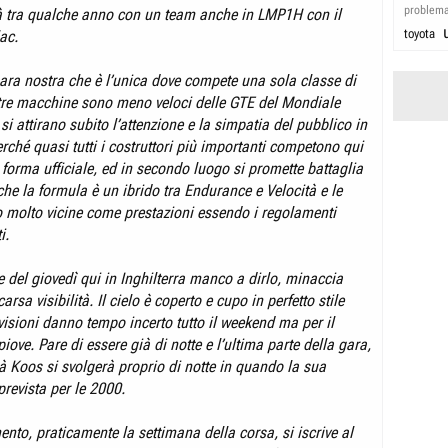
problem
à tra qualche anno con un team anche in LMP1H con il
toyota
ac.
gara nostra che è l’unica dove compete una sola classe di
stre macchine sono meno veloci delle GTE del Mondiale
 attirano subito l’attenzione e la simpatia del pubblico in
ché quasi tutti i costruttori più importanti competono qui
forma ufficiale, ed in secondo luogo si promette battaglia
he la formula è un ibrido tra Endurance e Velocità e le
molto vicine come prestazioni essendo i regolamenti
i.
e del giovedì qui in Inghilterra manco a dirlo, minaccia
arsa visibilità. Il cielo è coperto e cupo in perfetto stile
visioni danno tempo incerto tutto il weekend ma per il
ve. Pare di essere già di notte e l’ultima parte della gara,
 Koos si svolgerà proprio di notte in quando la sua
revista per le 2000.
nto, praticamente la settimana della corsa, si iscrive al