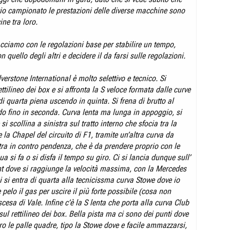
io campionato le prestazioni delle diverse macchine sono
ne tra loro.
 facciamo con le regolazioni base per stabilire un tempo,
n quello degli altri e decidere il da farsi sulle regolazioni.
ilverstone International è molto selettivo e tecnico. Si
ttilineo dei box e si affronta la S veloce formata dalle curve
 quarta piena uscendo in quinta. Si frena di brutto al
do fino in seconda. Curva lenta ma lunga in appoggio, si
 si scollina a sinistra sul tratto interno che sfocia tra la
 la Chapel del circuito di F1, tramite un’altra curva da
ra in contro pendenza, che è da prendere proprio con le
a si fa o si disfa il tempo su giro. Ci si lancia dunque sull’
t dove si raggiunge la velocità massima, con la Mercedes
i si entra di quarta alla tecnicissma curva Stowe dove io
e pelo il gas per uscire il più forte possibile (cosa non
iscesa di Vale. Infine c’è la S lenta che porta alla curva Club
ul rettilineo dei box. Bella pista ma ci sono dei punti dove
ro le palle quadre, tipo la Stowe dove e facile ammazzarsi,