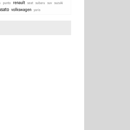
renault
a
punto
seat
subaru
suv
suzuki
usato
volkswagen
yaris