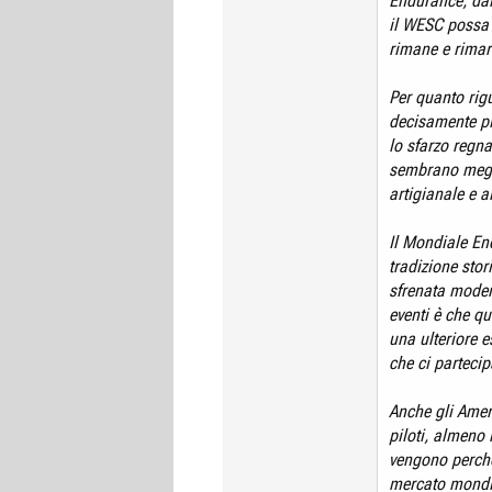
Endurance, da
il WESC possa 
rimane e rimarr
Per quanto rig
decisamente pi
lo sfarzo regn
sembrano megli
artigianale e a
Il Mondiale En
tradizione stor
sfrenata moder
eventi è che q
una ulteriore 
che ci parteci
Anche gli Amer
piloti, almeno
vengono perché
mercato mondia