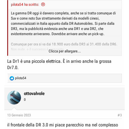
pilota54 ha scritto:
La gamma DR oggi è davvero completa, anche se si tratta comunque di
Suv e come noto Suv strettamente derivati da modelli cinesi,
commercializzati in Italia appunto dalla DR Automobiles. Si parte dalla
DR3, ma la pubblicità evidenzia anche una DR1 e una DR2, che
evidentemente arriveranno. Dovrebbe arrivare anche un pick-up.
Comunque per ora si va dai 18.900 euro della DR3 ai 31.400 della DR6.
Non male, e il successo è crescente.
Clicca per allargare...
Dalla DR 3.0 alla DR F35: tutti i prezzi della gamma 2023 -
La Dr1 è una piccola elettrica. È in arrivo anche la grossa
Quattroruote.it
Dr7.0.
R
pilota54
Listino prezzi gamma DR 2023:
e
DR 3.0 1.5:
18.900 euro
a
DR 3.0 1.5 GPL: 20.400 euro
c
ottovalvole
t
0
DR 4.0 1.5: 19.900 euro
i
DR 4.0 1.5 GPL: 21.400 euro
o
n
13 Gennaio 2023
#3
DR 5.0 1.5: 21.900 euro
s
:
DR 5.0 1.5 GPL: 23.400 euro
il frontale della DR 3.0 mi piace parecchio ma nel complesso
DR 5.0 1.5 Turbo CVT: 25.900 euro