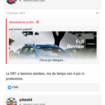
0
Membro dello Staff
13 Gennaio 2023
#7
ottovalvole ha scritto:
può essere questa?
Clicca per allargare...
La DR1 a benzina esisteva, ma da tempo non è più in
produzione.
R
CSAR
e
a
c
pilota54
t
0
Membro dello Staff