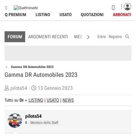
Q PREMIUM
LISTINO
USATO
QUOTAZIONI
ABBONATI
FORUM
ARGOMENTI RECENTI
MEDIA
MEMBRI
REGOLAME
Entra
Registra
Gamma DR Automobiles 2023
Gamma DR Automobiles 2023
C
D
pilota54
13 Gennaio 2023
r
a
Tutto su
Dr
»
LISTINO
USATO
NEWS
e
t
a
a
pilota54
t
d
0
Membro dello Staff
o
i
r
I