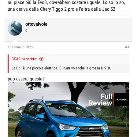
mi piace più la Evo3, dovrebbero costare uguale. Lo so lo so,
DR 5.0 1.5 Turbo CVT GPL: 27.400 euro
una deriva dalla Chery Tiggo 2 pro e l'altra dalla Jac S2
DR F35 1.5 Turbo: 25.900 euro
DR F35 1.5 Turbo automatica: 27.400 euro
ottovalvole
DR F35 1.5 Turbo GPL: 27.900 euro
0
DR F35 1.5 Turbo automatia GPL: 29.400 euro
DR 6.0 1.5 Turbo CVT: 29.900 euro
13 Gennaio 2023
#4
DR 6.0 1.5 Turbo GPL CVT:
31.400 euro
CSAR ha scritto:
La Dr1 è una piccola elettrica. È in arrivo anche la grossa Dr7.0.
può essere questa?