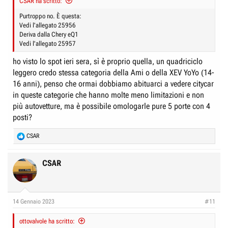
CSAR ha scritto:
Purtroppo no. È questa:
Vedi l'allegato 25956
Deriva dalla Chery eQ1
Vedi l'allegato 25957
ho visto lo spot ieri sera, sì è proprio quella, un quadriciclo
leggero credo stessa categoria della Ami o della XEV YoYo (14-
16 anni), penso che ormai dobbiamo abituarci a vedere citycar
in queste categorie che hanno molte meno limitazioni e non
più autovetture, ma è possibile omologarle pure 5 porte con 4
posti?
R
CSAR
e
a
c
CSAR
t
i
o
n
14 Gennaio 2023
#11
s
:
ottovalvole ha scritto: