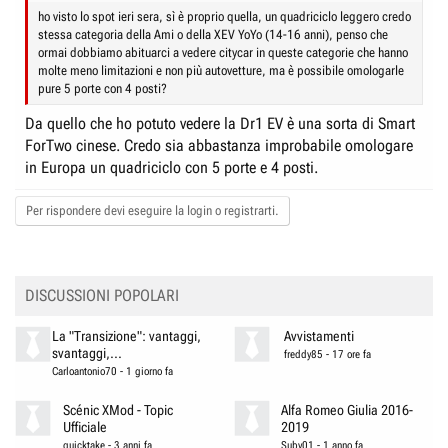
ho visto lo spot ieri sera, sì è proprio quella, un quadriciclo leggero credo
stessa categoria della Ami o della XEV YoYo (14-16 anni), penso che
ormai dobbiamo abituarci a vedere citycar in queste categorie che hanno
molte meno limitazioni e non più autovetture, ma è possibile omologarle
pure 5 porte con 4 posti?
Da quello che ho potuto vedere la Dr1 EV è una sorta di Smart
ForTwo cinese. Credo sia abbastanza improbabile omologare
in Europa un quadriciclo con 5 porte e 4 posti.
Per rispondere devi eseguire la login o registrarti.
DISCUSSIONI POPOLARI
La "Transizione": vantaggi,
Avvistamenti
svantaggi,...
freddy85
-
17 ore fa
Carloantonio70
-
1 giorno fa
Scénic XMod - Topic
Alfa Romeo Giulia 2016-
Ufficiale
2019
quicktake
-
3 anni fa
Suby01
-
1 anno fa