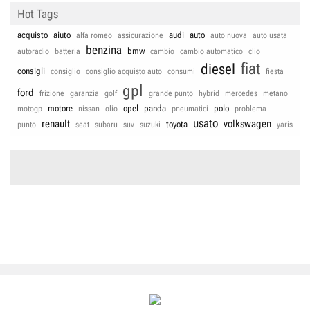
Hot Tags
acquisto
aiuto
audi
auto
alfa romeo
assicurazione
auto nuova
auto usata
benzina
bmw
autoradio
batteria
cambio
cambio automatico
clio
fiat
diesel
consigli
consiglio
consiglio acquisto auto
consumi
fiesta
gpl
ford
frizione
garanzia
golf
grande punto
hybrid
mercedes
metano
motore
opel
panda
polo
motogp
nissan
olio
pneumatici
problema
usato
renault
volkswagen
toyota
punto
seat
subaru
suv
suzuki
yaris