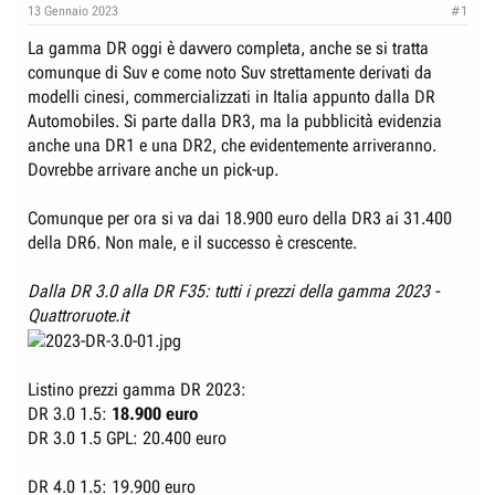
e
n
13 Gennaio 2023
#1
D
i
La gamma DR oggi è davvero completa, anche se si tratta
i
z
comunque di Suv e come noto Suv strettamente derivati da
s
i
modelli cinesi, commercializzati in Italia appunto dalla DR
c
o
Automobiles. Si parte dalla DR3, ma la pubblicità evidenzia
u
anche una DR1 e una DR2, che evidentemente arriveranno.
s
Dovrebbe arrivare anche un pick-up.
s
Comunque per ora si va dai 18.900 euro della DR3 ai 31.400
i
della DR6. Non male, e il successo è crescente.
o
n
Dalla DR 3.0 alla DR F35: tutti i prezzi della gamma 2023 -
e
Quattroruote.it
Listino prezzi gamma DR 2023:
DR 3.0 1.5:
18.900 euro
DR 3.0 1.5 GPL: 20.400 euro
DR 4.0 1.5: 19.900 euro