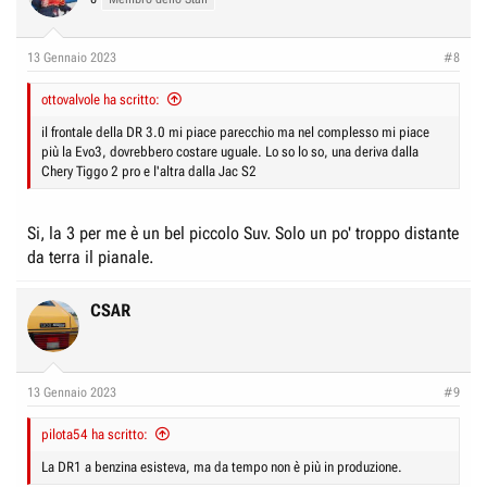
i
o
n
13 Gennaio 2023
#8
s
:
ottovalvole ha scritto:
il frontale della DR 3.0 mi piace parecchio ma nel complesso mi piace
più la Evo3, dovrebbero costare uguale. Lo so lo so, una deriva dalla
Chery Tiggo 2 pro e l'altra dalla Jac S2
Si, la 3 per me è un bel piccolo Suv. Solo un po' troppo distante
da terra il pianale.
CSAR
13 Gennaio 2023
#9
pilota54 ha scritto:
La DR1 a benzina esisteva, ma da tempo non è più in produzione.