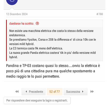
12 Dicembre 2024
#780
danilorse ha scritto:
Non esiste una macchina elettrica che costa lo stesso della versione
endotermica.
Se prendiamo Ypsilon, Corsa e 208 la differenza e' di circa 10k con le
versioni mild hybrid.
La C3 termica costa 9k meno dell'elettrica.
La nuova grande Panda elettrica costera' 6k in piu' della versione mild
hybrid.
Pandina e TP-03 costano quasi lo stesso....ovvio la elettrica è
poco più di una cittadina pura ma qualche spostamento a
medio raggio te lo puoi permettere.
First
Last
Precedente
52 of 77
Successiva
Per rispondere devi eseguire la login o registrarti.