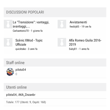
DISCUSSIONI POPOLARI
La "Transizione": vantaggi,
Avvistamenti
svantaggi,...
freddy85
-
19 ore fa
Carloantonio70
-
1 giorno fa
Scénic XMod - Topic
Alfa Romeo Giulia 2016-
Ufficiale
2019
quicktake
-
3 anni fa
Suby01
-
1 anno fa
Staff online
pilota54
0
Utenti online
pilota54
AKA_Zinzanbr
Totale: 177 (Utenti: 9, Ospiti: 168)