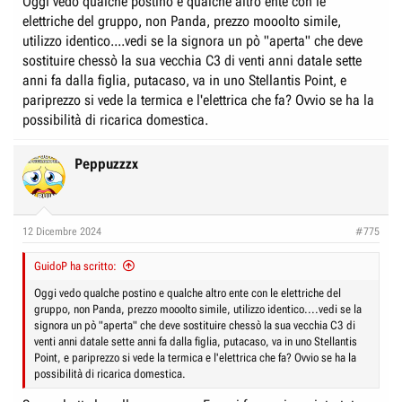
Oggi vedo qualche postino e qualche altro ente con le
elettrica.
elettriche del gruppo, non Panda, prezzo mooolto simile,
Qualche riga più su ho scritto "era, è e non so se sarà" perchè vedo che il
utilizzo identico....vedi se la signora un pò "aperta" che deve
parco macchine di queste aziende col tempo è sempre più obsoleto,
sostituire chessò la sua vecchia C3 di venti anni datale sette
cambiano auto meno frequentemente e se i prezzi restano così alti (che
per loro comunque non sarà lo stesso prezzo dei privati) mi sa che i
anni fa dalla figlia, putacaso, va in uno Stellantis Point, e
dirigenti si guarderanno intorno e firmeranno contratti per altre auto forse
pariprezzo si vede la termica e l'elettrica che fa? Ovvio se ha la
non più economiche ma più convenienti.
possibilità di ricarica domestica.
La Grande Panda non avrà mai una varietà di motori e allestimenti come
la Panda uscente, non sarà mai 4x4, non ci sarà mai un motore a gasolio
per spostare i dipendenti della Eni da una raffineria all'altra, non ci sarà
Peppuzzzx
mai un motore a metano, mai una VAN, sarà una utilitaria per la mamma
o la nonna che portano figli o nipoti a scuola e vanno a fare la spesa.
STOP.
12 Dicembre 2024
#775
GuidoP ha scritto:
Oggi vedo qualche postino e qualche altro ente con le elettriche del
gruppo, non Panda, prezzo mooolto simile, utilizzo identico....vedi se la
signora un pò "aperta" che deve sostituire chessò la sua vecchia C3 di
venti anni datale sette anni fa dalla figlia, putacaso, va in uno Stellantis
Point, e pariprezzo si vede la termica e l'elettrica che fa? Ovvio se ha la
possibilità di ricarica domestica.