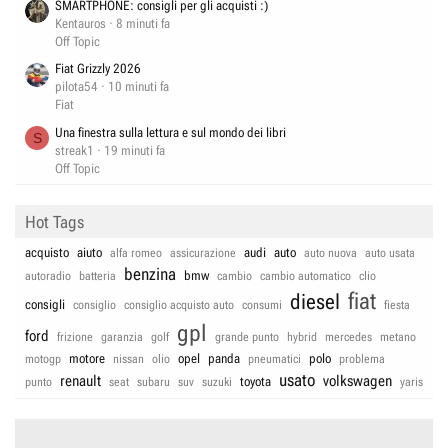
SMARTPHONE: consigli per gli acquisti :)
Kentauros
8 minuti fa
Off Topic
Fiat Grizzly 2026
pilota54
10 minuti fa
Fiat
Una finestra sulla lettura e sul mondo dei libri
S
streak1
19 minuti fa
Off Topic
Hot Tags
acquisto
aiuto
audi
auto
alfa romeo
assicurazione
auto nuova
auto usata
benzina
bmw
autoradio
batteria
cambio
cambio automatico
clio
fiat
diesel
consigli
consiglio
consiglio acquisto auto
consumi
fiesta
gpl
ford
frizione
garanzia
golf
grande punto
hybrid
mercedes
metano
motore
opel
panda
polo
motogp
nissan
olio
pneumatici
problema
usato
renault
volkswagen
toyota
punto
seat
subaru
suv
suzuki
yaris