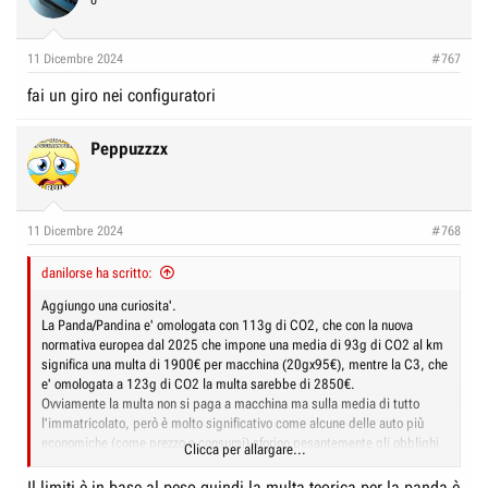
0
11 Dicembre 2024
#767
fai un giro nei configuratori
Peppuzzzx
11 Dicembre 2024
#768
danilorse ha scritto:
Aggiungo una curiosita'.
La Panda/Pandina e' omologata con 113g di CO2, che con la nuova
normativa europea dal 2025 che impone una media di 93g di CO2 al km
significa una multa di 1900€ per macchina (20gx95€), mentre la C3, che
e' omologata a 123g di CO2 la multa sarebbe di 2850€.
Ovviamente la multa non si paga a macchina ma sulla media di tutto
l'immatricolato, però è molto significativo come alcune delle auto più
economiche (come prezzo e consumi) sforino pesantemente gli obblighi
Clicca per allargare...
imposti dall'Europa.
Il limiti è in base al peso quindi la multa teorica per la panda è