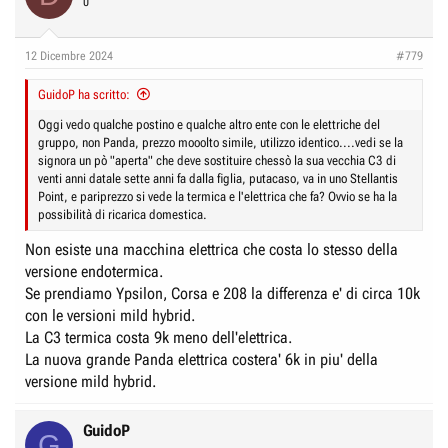
0
12 Dicembre 2024
#779
GuidoP ha scritto:
Oggi vedo qualche postino e qualche altro ente con le elettriche del
gruppo, non Panda, prezzo mooolto simile, utilizzo identico....vedi se la
signora un pò "aperta" che deve sostituire chessò la sua vecchia C3 di
venti anni datale sette anni fa dalla figlia, putacaso, va in uno Stellantis
Point, e pariprezzo si vede la termica e l'elettrica che fa? Ovvio se ha la
possibilità di ricarica domestica.
Non esiste una macchina elettrica che costa lo stesso della
versione endotermica.
Se prendiamo Ypsilon, Corsa e 208 la differenza e' di circa 10k
con le versioni mild hybrid.
La C3 termica costa 9k meno dell'elettrica.
La nuova grande Panda elettrica costera' 6k in piu' della
versione mild hybrid.
GuidoP
G