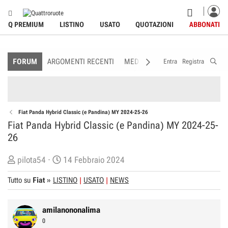
Q PREMIUM
LISTINO
USATO
QUOTAZIONI
ABBONATI
FORUM
ARGOMENTI RECENTI
MEDIA
MEMBRI
REGOLAME
Entra
Registra
Fiat Panda Hybrid Classic (e Pandina) MY 2024-25-26
Fiat Panda Hybrid Classic (e Pandina) MY 2024-25-
26
C
D
pilota54
14 Febbraio 2024
r
a
Tutto su
Fiat
»
LISTINO
USATO
NEWS
e
t
a
a
t
d
amilanononalima
o
i
0