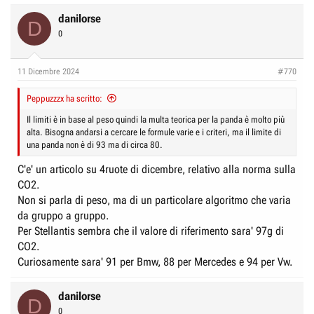
tutte le auto di nuova
omologazione dal luglio 2026: quindi la Pandina dovrà esserne dotata
danilorse
D
entro quella data. Purtroppo non è né sarà disponibile un aggiornamento
0
software per le vetture già circolanti.
Prestazioni della Pandina
11 Dicembre 2024
#770
Peppuzzzx ha scritto:
Il limiti è in base al peso quindi la multa teorica per la panda è molto più
alta. Bisogna andarsi a cercare le formule varie e i criteri, ma il limite di
una panda non è di 93 ma di circa 80.
C'e' un articolo su 4ruote di dicembre, relativo alla norma sulla
CO2.
Non si parla di peso, ma di un particolare algoritmo che varia
da gruppo a gruppo.
Per Stellantis sembra che il valore di riferimento sara' 97g di
CO2.
Curiosamente sara' 91 per Bmw, 88 per Mercedes e 94 per Vw.
danilorse
D
0