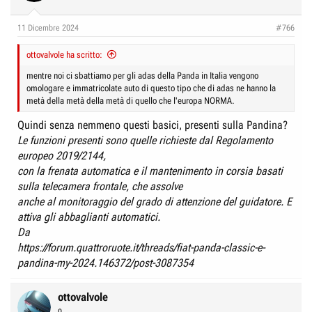
r
I
e
n
11 Dicembre 2024
#766
D
i
i
ottovalvole ha scritto:
z
s
i
mentre noi ci sbattiamo per gli adas della Panda in Italia vengono
c
omologare e immatricolate auto di questo tipo che di adas ne hanno la
o
metà della metà della metà di quello che l'europa NORMA.
u
s
Quindi senza nemmeno questi basici, presenti sulla Pandina?
s
Le funzioni presenti sono quelle richieste dal Regolamento
europeo 2019/2144,
i
con la frenata automatica e il mantenimento in corsia basati
o
sulla telecamera frontale, che assolve
n
anche al monitoraggio del grado di attenzione del guidatore. E
e
attiva gli abbaglianti automatici.
Da
https://forum.quattroruote.it/threads/fiat-panda-classic-e-
pandina-my-2024.146372/post-3087354
ottovalvole