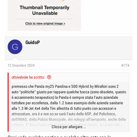
GuidoP
G
12 Dicembre 2024
#774
ottovalvole ha scritto:
premesso che Panda my25 Pandina e 500 Hybrid by Mirafiori sono 2
auto "politiche" giusto per tappare qualche bocca (sono obsolete, questo
è accanimento terapeutico) la Panda è sempre stata l'auto aziendale
tuttofare per eccellenza, dalla 1.2 base esempio delle aziende sanitarie
alla 1.3 M-Jet 4x4 della Tim allestita di tutto punto con accessori e
attrezzature, era è e non so se sarà l'auto delle ASP, del Policlinico,
dell'ANAS, della Polizia Municipale, dei noleggi all'aeroporto, anche della
pizzeria. E' forse l'auto che si associa a qualsiasi lavoro, ha avuto tutti i
Clicca per allargare...
tipi di alimentazione, benzina, gasolio, metano, gpl, ibrida e per un pelo
adattandola al pianale della 500E sarebbe potuto diventare anche