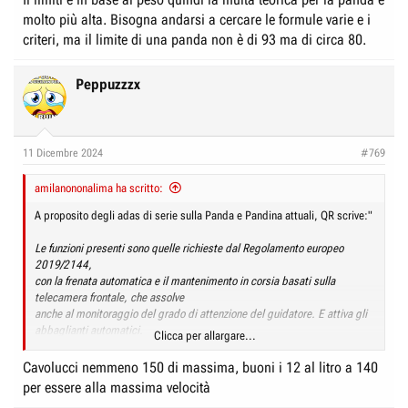
molto più alta. Bisogna andarsi a cercare le formule varie e i
criteri, ma il limite di una panda non è di 93 ma di circa 80.
Peppuzzzx
11 Dicembre 2024
#769
amilanononalima ha scritto:
A proposito degli adas di serie sulla Panda e Pandina attuali, QR scrive:"
Le funzioni presenti sono quelle richieste dal Regolamento europeo
2019/2144,
con la frenata automatica e il mantenimento in corsia basati sulla
telecamera frontale, che assolve
anche al monitoraggio del grado di attenzione del guidatore. E attiva gli
abbaglianti automatici.
Clicca per allargare...
La telecamera non riconosce le sagome dei pedoni (piccoli o grandi che
Cavolucci nemmeno 150 di massima, buoni i 12 al litro a 140
siano) né degli altri
per essere alla massima velocità
utenti deboli della strada. Questa funzione diventerà obbligatoria per