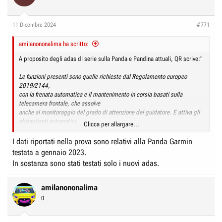
11 Dicembre 2024
#771
amilanononalima ha scritto:
A proposito degli adas di serie sulla Panda e Pandina attuali, QR scrive:"
Le funzioni presenti sono quelle richieste dal Regolamento europeo
2019/2144,
con la frenata automatica e il mantenimento in corsia basati sulla
telecamera frontale, che assolve
anche al monitoraggio del grado di attenzione del guidatore. E attiva gli
abbaglianti automatici.
Clicca per allargare...
La telecamera non riconosce le sagome dei pedoni (piccoli o grandi che
I dati riportati nella prova sono relativi alla Panda Garmin
siano) né degli altri
testata a gennaio 2023.
utenti deboli della strada. Questa funzione diventerà obbligatoria per
In sostanza sono stati testati solo i nuovi adas.
tutte le auto di nuova
omologazione dal luglio 2026: quindi la Pandina dovrà esserne dotata
entro quella data. Purtroppo non è né sarà disponibile un aggiornamento
amilanononalima
software per le vetture già circolanti.
0
Prestazioni della Pandina