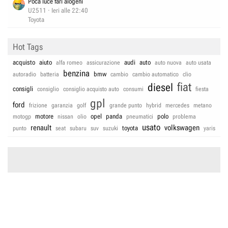
Poca luce fari alogeni
U2511
Ieri alle 22:40
Toyota
Hot Tags
acquisto
aiuto
audi
auto
alfa romeo
assicurazione
auto nuova
auto usata
benzina
bmw
autoradio
batteria
cambio
cambio automatico
clio
fiat
diesel
consigli
consiglio
consiglio acquisto auto
consumi
fiesta
gpl
ford
frizione
garanzia
golf
grande punto
hybrid
mercedes
metano
motore
opel
panda
polo
motogp
nissan
olio
pneumatici
problema
usato
renault
volkswagen
toyota
punto
seat
subaru
suv
suzuki
yaris