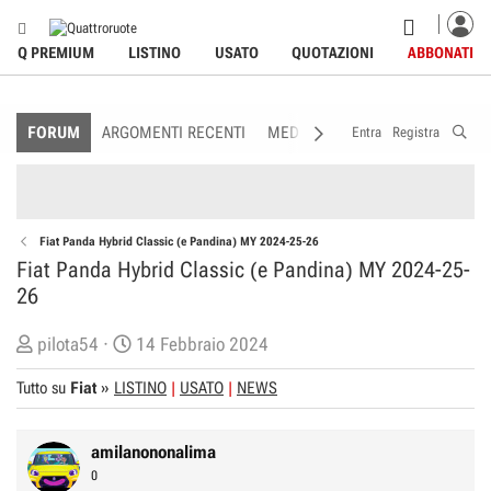
Q PREMIUM
LISTINO
USATO
QUOTAZIONI
ABBONATI
FORUM
ARGOMENTI RECENTI
MEDIA
MEMBRI
REGOLAME
Entra
Registra
Fiat Panda Hybrid Classic (e Pandina) MY 2024-25-26
Fiat Panda Hybrid Classic (e Pandina) MY 2024-25-
26
C
D
pilota54
14 Febbraio 2024
r
a
Tutto su
Fiat
»
LISTINO
USATO
NEWS
e
t
a
a
t
d
amilanononalima
o
i
0