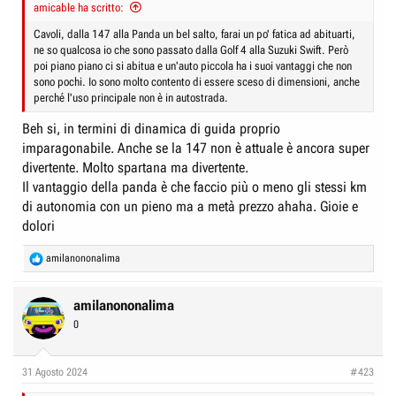
amicable ha scritto:
Cavoli, dalla 147 alla Panda un bel salto, farai un po' fatica ad abituarti,
ne so qualcosa io che sono passato dalla Golf 4 alla Suzuki Swift. Però
poi piano piano ci si abitua e un'auto piccola ha i suoi vantaggi che non
sono pochi. Io sono molto contento di essere sceso di dimensioni, anche
perché l'uso principale non è in autostrada.
Beh si, in termini di dinamica di guida proprio
imparagonabile. Anche se la 147 non è attuale è ancora super
divertente. Molto spartana ma divertente.
Il vantaggio della panda è che faccio più o meno gli stessi km
di autonomia con un pieno ma a metà prezzo ahaha. Gioie e
dolori
R
amilanononalima
e
a
c
amilanononalima
t
0
i
o
n
31 Agosto 2024
#423
s
: