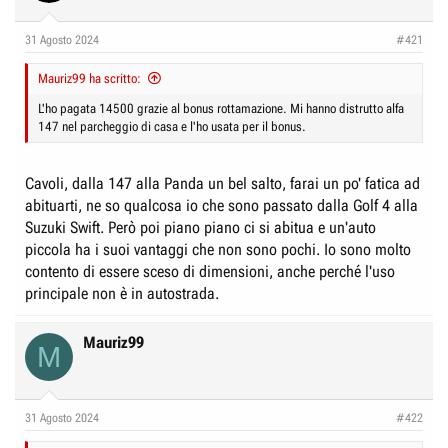
r
I
e
n
31 Agosto 2024
#421
D
i
i
Mauriz99 ha scritto:
z
s
i
L'ho pagata 14500 grazie al bonus rottamazione. Mi hanno distrutto alfa
c
147 nel parcheggio di casa e l'ho usata per il bonus.
o
u
s
Cavoli, dalla 147 alla Panda un bel salto, farai un po' fatica ad
s
abituarti, ne so qualcosa io che sono passato dalla Golf 4 alla
i
Suzuki Swift. Però poi piano piano ci si abitua e un'auto
o
piccola ha i suoi vantaggi che non sono pochi. Io sono molto
contento di essere sceso di dimensioni, anche perché l'uso
n
principale non è in autostrada.
e
Mauriz99
M
31 Agosto 2024
#422