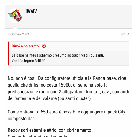
a
c
ilValV
t
i
o
n
1 Ottobre 2024
#434
s
:
Dino24 ha scritto:
La base ha megaschermo presumo no touch visti i pulsanti.
Vedi l'allegato 34540
No, non è così. Da configuratore ufficiale la Panda base, cioè
quella che di listino costa 15900, di serie ha solo la
predisposizione radio con 2 altoparlanti frontali, cavi, comandi
dell'antenna e del volante (pulsanti cluster).
Come optional a 650 euro è possibile aggiungere il pack City
composto da:
Retrovisori esterni elettrici con sbrinamento
Comandi autoradio sul volante