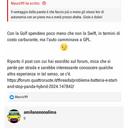
Mauriz99 ha scritto:
Il vantaggio della panda è che faccio più o meno gli stessi km di
autonomia con un pieno ma a metà prezzo ahaha. Gioie e dolori
Con la Golf spendevo poco meno che non la Swift, in termini di
costo carburante, ma l'auto camminava a GPL.
Riporto il post con cui hai esordito sul forum, mica che si
perde per strada e sarebbe interessante conoscere qualche
altra esperienza in tal senso, se c'è.
https://forum.quattroruote.it/threads/problema-batteria-e-start-
and-stop-panda-hybrid-2024.147842/
R
Mauriz99
e
a
c
amilanononalima
t
0
i
o