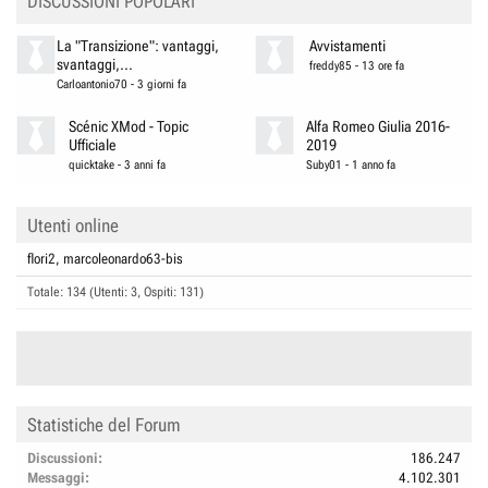
DISCUSSIONI POPOLARI
La "Transizione": vantaggi,
Avvistamenti
svantaggi,...
freddy85
-
13 ore fa
Carloantonio70
-
3 giorni fa
Scénic XMod - Topic
Alfa Romeo Giulia 2016-
Ufficiale
2019
quicktake
-
3 anni fa
Suby01
-
1 anno fa
Utenti online
flori2
marcoleonardo63-bis
Totale: 134 (Utenti: 3, Ospiti: 131)
Statistiche del Forum
Discussioni
186.247
Messaggi
4.102.301