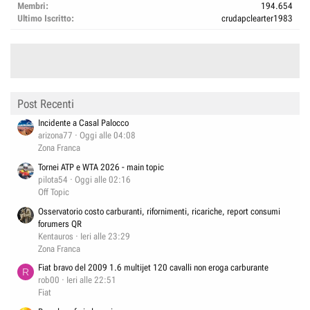
Membri
194.654
Ultimo Iscritto
crudapclearter1983
Post Recenti
Incidente a Casal Palocco
arizona77
Oggi alle 04:08
Zona Franca
Tornei ATP e WTA 2026 - main topic
pilota54
Oggi alle 02:16
Off Topic
Osservatorio costo carburanti, rifornimenti, ricariche, report consumi
forumers QR
Kentauros
Ieri alle 23:29
Zona Franca
Fiat bravo del 2009 1.6 multijet 120 cavalli non eroga carburante
R
rob00
Ieri alle 22:51
Fiat