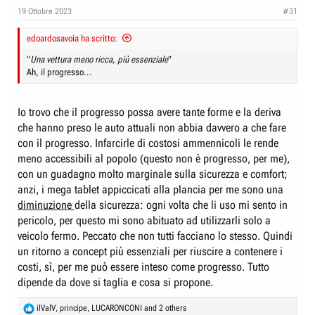
e
n
19 Ottobre 2023
#31
D
i
i
edoardosavoia ha scritto:
z
s
i
"
Una vettura meno ricca, più essenziale
"
c
Ah, il progresso...
o
u
s
Io trovo che il progresso possa avere tante forme e la deriva
s
che hanno preso le auto attuali non abbia davvero a che fare
i
con il progresso. Infarcirle di costosi ammennicoli le rende
o
meno accessibili al popolo (questo non è progresso, per me),
con un guadagno molto marginale sulla sicurezza e comfort;
n
anzi, i mega tablet appiccicati alla plancia per me sono una
e
diminuzione
della sicurezza: ogni volta che li uso mi sento in
pericolo, per questo mi sono abituato ad utilizzarli solo a
veicolo fermo. Peccato che non tutti facciano lo stesso. Quindi
un ritorno a concept più essenziali per riuscire a contenere i
costi, sì, per me può essere inteso come progresso. Tutto
dipende da dove si taglia e cosa si propone.
R
ilValV
,
principe
,
LUCARONCONI
and 2 others