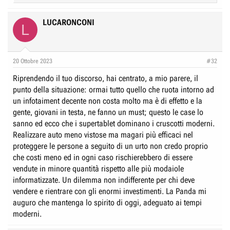
e
a
c
LUCARONCONI
L
t
i
o
n
20 Ottobre 2023
#32
s
:
Riprendendo il tuo discorso, hai centrato, a mio parere, il
punto della situazione: ormai tutto quello che ruota intorno ad
un infotaiment decente non costa molto ma è di effetto e la
gente, giovani in testa, ne fanno un must; questo le case lo
sanno ed ecco che i supertablet dominano i cruscotti moderni.
Realizzare auto meno vistose ma magari più efficaci nel
proteggere le persone a seguito di un urto non credo proprio
che costi meno ed in ogni caso rischierebbero di essere
vendute in minore quantità rispetto alle più modaiole
informatizzate. Un dilemma non indifferente per chi deve
vendere e rientrare con gli enormi investimenti. La Panda mi
auguro che mantenga lo spirito di oggi, adeguato ai tempi
moderni.