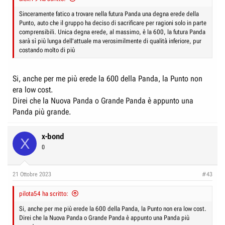
“world car”, commercializzabile ovunque, e presumo che possa essere
Sinceramente fatico a trovare nella futura Panda una degna erede della
proprio la nuova Panda.
Punto, auto che il gruppo ha deciso di sacrificare per ragioni solo in parte
comprensibili. Unica degna erede, al massimo, è la 600, la futura Panda
sarà sì più lunga dell'attuale ma verosimilmente di qualità inferiore, pur
costando molto di più
Si, anche per me più erede la 600 della Panda, la Punto non
era low cost.
Direi che la Nuova Panda o Grande Panda è appunto una
Panda più grande.
x-bond
X
0
21 Ottobre 2023
#43
pilota54 ha scritto:
Si, anche per me più erede la 600 della Panda, la Punto non era low cost.
Direi che la Nuova Panda o Grande Panda è appunto una Panda più