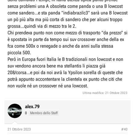
senza problemi una A obsoleta come panda o una B lowcost
come sandero...e sta panda "indiabrazilc3" sarà una B lowcost
un pò più alta ma più corta di sandero che per alcuni troppo
grossa...quindi via di mezzo tra le 2.
Chi prendeva punto non come mezzo di trasporto "da prezzo" si
è spostata in parte da tempo sui suv crossover anche della ex
fca come 500x o renegade o anche da anni sulla stessa
piccola 500.
Però in Europa fuori Italia le B tradizionali non lowcost e non
suv vendono ancora bene ma stellantis li piazza già
208/corsa...e poi da noi avrà la Ypsilon sorella di queste che
potrà appunto accontentare la clientela ex punto che citi che
non vuole né un crossover né una lowcost.
Ultima modifica:
21 Ottobre 2023
alex.79
0
Membro dello Staff
21 Ottobre 2023
#40