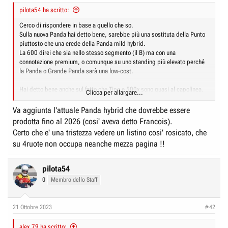
pilota54 ha scritto:
Cerco di rispondere in base a quello che so.
Sulla nuova Panda hai detto bene, sarebbe più una sostituta della Punto
piuttosto che una erede della Panda mild hybrid.
La 600 direi che sia nello stesso segmento (il B) ma con una
connotazione premium, o comunque su uno standing più elevato perché
la Panda o Grande Panda sarà una low-cost.
Hai detto bene anche sul fatto che Tipo e 500x sono quasi al capolinea.
Clicca per allargare...
Penso che per queste due auto il 2024 sarà l’ultimo anno. E nel 2025
dovrebbe arrivare la sostituta unica: una segmento C-crossover.
Va aggiunta l'attuale Panda hybrid che dovrebbe essere
prodotta fino al 2026 (cosi' aveva detto Francois).
Per ottenere quindi la gamma Fiat 2025 è sufficiente fare una deduzione
Certo che e' una tristezza vedere un listino cosi' rosicato, che
logica. Risulterà da quanto sopra detto, ovvero sarà la seguente:
su 4ruote non occupa neanche mezza pagina !!
- Topolino (quadriciclo)
- 500e (seg. A premium)
- Panda (seg.B low-cost)
pilota54
- 600 (seg. B generalista di fascia alta)
0
Membro dello Staff
- Nuova segmento C (sostituta di 500x e Tipo)
Questa a mio avviso sarà la gamma Fiat nel 2025. Però c’è da
21 Ottobre 2023
#42
aggiungere che non sarà la sola gamma Fiat. In Brasile ci sarà un’altra
gamma, come avviene oggi, che però dovrebbe comprendere anche la
nuova Panda perché il CEO Francois ha detto che in gamma ci sarà un
alex.79 ha scritto: