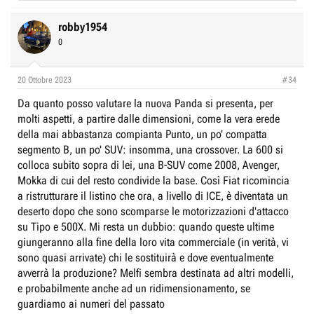
e
a
c
robby1954
t
0
i
o
n
20 Ottobre 2023
#34
s
:
Da quanto posso valutare la nuova Panda si presenta, per
molti aspetti, a partire dalle dimensioni, come la vera erede
della mai abbastanza compianta Punto, un po' compatta
segmento B, un po' SUV: insomma, una crossover. La 600 si
colloca subito sopra di lei, una B-SUV come 2008, Avenger,
Mokka di cui del resto condivide la base. Così Fiat ricomincia
a ristrutturare il listino che ora, a livello di ICE, è diventata un
deserto dopo che sono scomparse le motorizzazioni d'attacco
su Tipo e 500X. Mi resta un dubbio: quando queste ultime
giungeranno alla fine della loro vita commerciale (in verità, vi
sono quasi arrivate) chi le sostituirà e dove eventualmente
avverrà la produzione? Melfi sembra destinata ad altri modelli,
e probabilmente anche ad un ridimensionamento, se
guardiamo ai numeri del passato