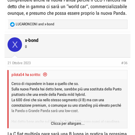
detto che in gamma ci sarà un “world car”, commercializzabile
ovunque, e presumo che possa essere proprio la nuova Panda.
R
LUCARONCONI
and
x-bond
e
a
c
x-bond
X
t
0
i
o
n
21 Ottobre 2023
#36
s
:
pilota54 ha scritto:
Cerco di rispondere in base a quello che so.
Sulla nuova Panda hai detto bene, sarebbe più una sostituta della Punto
piuttosto che una erede della Panda mild hybrid.
La 600 direi che sia nello stesso segmento (il B) ma con una
connotazione premium, o comunque su uno standing più elevato perché
la Panda o Grande Panda sarà una low-cost.
Hai detto bene anche sul fatto che Tipo e 500x sono quasi al capolinea.
Clicca per allargare...
Penso che per queste due auto il 2024 sarà l’ultimo anno. E nel 2025
dovrebbe arrivare la sostituta unica: una segmento C-crossover.
La C fiat multipla pare sarà una B lunga in pratica la prossima