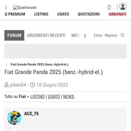
Q PREMIUM
LISTINO
USATO
QUOTAZIONI
ABBONATI
FORUM
ARGOMENTI RECENTI
MEDIA
MEMBRI
REGOLAME
Entra
Registra
Fiat Grande Panda 2025 (benz.-hybrid-el.)
Fiat Grande Panda 2025 (benz.-hybrid-el.)
C
D
pilota54
18 Giugno 2023
r
a
Tutto su
Fiat
»
LISTINO
USATO
NEWS
e
t
a
a
t
d
ACE_75
o
i
r
I