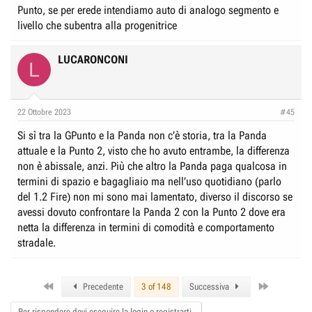
Punto, se per erede intendiamo auto di analogo segmento e
livello che subentra alla progenitrice
LUCARONCONI
L
22 Ottobre 2023
#45
Si sì tra la GPunto e la Panda non c’è storia, tra la Panda
attuale e la Punto 2, visto che ho avuto entrambe, la differenza
non è abissale, anzi. Più che altro la Panda paga qualcosa in
termini di spazio e bagagliaio ma nell’uso quotidiano (parlo
del 1.2 Fire) non mi sono mai lamentato, diverso il discorso se
avessi dovuto confrontare la Panda 2 con la Punto 2 dove era
netta la differenza in termini di comodità e comportamento
stradale.
First
Last
Precedente
3 of 148
Successiva
Per rispondere devi eseguire la login o registrarti.