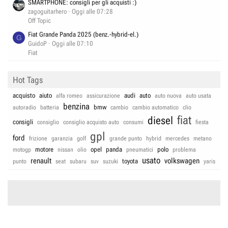
SMARTPHONE: consigli per gli acquisti :)
zagoguitarhero
Oggi alle 07:28
Off Topic
Fiat Grande Panda 2025 (benz.-hybrid-el.)
G
GuidoP
Oggi alle 07:10
Fiat
Hot Tags
acquisto
aiuto
audi
auto
alfa romeo
assicurazione
auto nuova
auto usata
benzina
bmw
autoradio
batteria
cambio
cambio automatico
clio
fiat
diesel
consigli
consiglio
consiglio acquisto auto
consumi
fiesta
gpl
ford
frizione
garanzia
golf
grande punto
hybrid
mercedes
metano
motore
opel
panda
polo
motogp
nissan
olio
pneumatici
problema
usato
renault
volkswagen
toyota
punto
seat
subaru
suv
suzuki
yaris