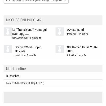
DISCUSSIONI POPOLARI
La "Transizione": vantaggi,
Avvistamenti
svantaggi,...
freddy85
-
14 ore fa
Carloantonio70
-
1 giorno fa
Scénic XMod - Topic
Alfa Romeo Giulia 2016-
Ufficiale
2019
quicktake
-
3 anni fa
Suby01
-
1 anno fa
Utenti online
Terenceheal
Totale: 328 (Utenti: 3, Ospiti: 325)