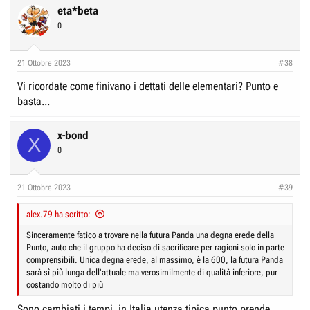
c
eta*beta
t
0
i
o
n
21 Ottobre 2023
#38
s
:
Vi ricordate come finivano i dettati delle elementari? Punto e
basta...
x-bond
X
0
21 Ottobre 2023
#39
alex.79 ha scritto:
Sinceramente fatico a trovare nella futura Panda una degna erede della
Punto, auto che il gruppo ha deciso di sacrificare per ragioni solo in parte
comprensibili. Unica degna erede, al massimo, è la 600, la futura Panda
sarà sì più lunga dell'attuale ma verosimilmente di qualità inferiore, pur
costando molto di più
Sono cambiati i tempi, in Italia utenza tipica punto prende