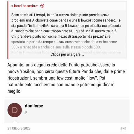
x-bond ha scritto:
Sono cambiati i tempi, in Italia utenza tipica punto prende senza
problemi una A obsoleta come panda o una B lowcost come sandero...e
sta panda "indiabrazilc3" sarà una B lowcost un pò più alta ma più corta
di sandero che per alcuni troppo grossa...quindi via di mezzo tra le 2.
Chi prendeva punto non come mezzo di trasporto "da prezzo" si è
spostata in parte da tempo sui suv crossover anche della ex fca come
500x o renegade o anche da anni sulla stessa piccola 500.
Però in Europa fuori Italia le B tradizionali non lowcost e non suv vendono
Clicca per allargare...
ancora bene ma stellantis li piazza già 208/corsa...e poi da noi avrà la
Ypsilon sorella di queste che potrà appunto accontentare la clientela ex
Appunto, una degna erede della Punto potrebbe essere la
punto che citi che non vuole né un crossover né una lowcost.
nuova Ypsilon, non certo questa futura Panda che, dalle prime
ricostruzioni, sembra una low cost, molto "low". Poi
naturalmente toccheremo con mano e potremo giudicare
meglio
danilorse
D
0
21 Ottobre 2023
#41