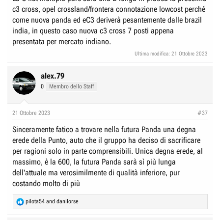
c3 cross, opel crossland/frontera connotazione lowcost perché
Per ottenere quindi la gamma Fiat 2025 è sufficiente fare una deduzione
come nuova panda ed eC3 deriverà pesantemente dalle brazil
logica. Risulterà da quanto sopra detto, ovvero sarà la seguente:
india, in questo caso nuova c3 cross 7 posti appena
- Topolino (quadriciclo)
- 500e (seg. A premium)
presentata per mercato indiano.
- Panda (seg.B low-cost)
Ultima modifica:
21 Ottobre 2023
- 600 (seg. B generalista di fascia alta)
- Nuova segmento C (sostituta di 500x e Tipo)
alex.79
Questa a mio avviso sarà la gamma Fiat nel 2025. Però c’è da
0
Membro dello Staff
aggiungere che non sarà la sola gamma Fiat. In Brasile ci sarà un’altra
gamma, come avviene oggi, che però dovrebbe comprendere anche la
nuova Panda perché il CEO Francois ha detto che in gamma ci sarà un
21 Ottobre 2023
#37
“world car”, commercializzabile ovunque, e presumo che possa essere
Sinceramente fatico a trovare nella futura Panda una degna
proprio la nuova Panda.
erede della Punto, auto che il gruppo ha deciso di sacrificare
per ragioni solo in parte comprensibili. Unica degna erede, al
massimo, è la 600, la futura Panda sarà sì più lunga
dell'attuale ma verosimilmente di qualità inferiore, pur
costando molto di più
R
pilota54
and
danilorse
e
a