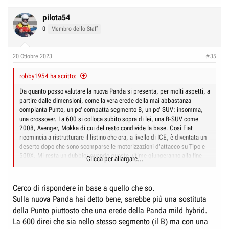
pilota54
0
Membro dello Staff
20 Ottobre 2023
#35
robby1954 ha scritto:
Da quanto posso valutare la nuova Panda si presenta, per molti aspetti, a
partire dalle dimensioni, come la vera erede della mai abbastanza
compianta Punto, un po' compatta segmento B, un po' SUV: insomma,
una crossover. La 600 si colloca subito sopra di lei, una B-SUV come
2008, Avenger, Mokka di cui del resto condivide la base. Così Fiat
ricomincia a ristrutturare il listino che ora, a livello di ICE, è diventata un
deserto dopo che sono scomparse le motorizzazioni d'attacco su Tipo e
500X. Mi resta un dubbio: quando queste ultime giungeranno alla fine
Clicca per allargare...
della loro vita commerciale (in verità, vi sono quasi arrivate) chi le
sostituirà e dove eventualmente avverrà la produzione? Melfi sembra
destinata ad altri modelli, e probabilmente anche ad un
Cerco di rispondere in base a quello che so.
ridimensionamento, se guardiamo ai numeri del passato
Sulla nuova Panda hai detto bene, sarebbe più una sostituta
della Punto piuttosto che una erede della Panda mild hybrid.
La 600 direi che sia nello stesso segmento (il B) ma con una