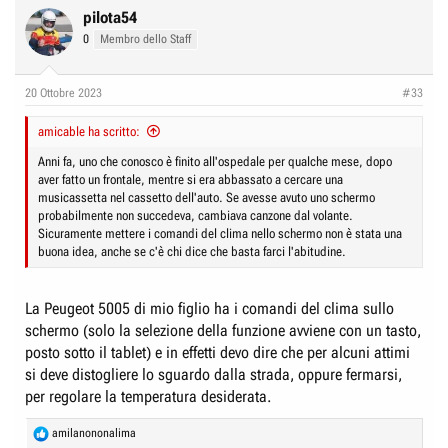
pilota54
0
Membro dello Staff
20 Ottobre 2023
#33
amicable ha scritto:
Anni fa, uno che conosco è finito all'ospedale per qualche mese, dopo
aver fatto un frontale, mentre si era abbassato a cercare una
musicassetta nel cassetto dell'auto. Se avesse avuto uno schermo
probabilmente non succedeva, cambiava canzone dal volante.
Sicuramente mettere i comandi del clima nello schermo non è stata una
buona idea, anche se c'è chi dice che basta farci l'abitudine.
La Peugeot 5005 di mio figlio ha i comandi del clima sullo
schermo (solo la selezione della funzione avviene con un tasto,
posto sotto il tablet) e in effetti devo dire che per alcuni attimi
si deve distogliere lo sguardo dalla strada, oppure fermarsi,
per regolare la temperatura desiderata.
R
amilanononalima