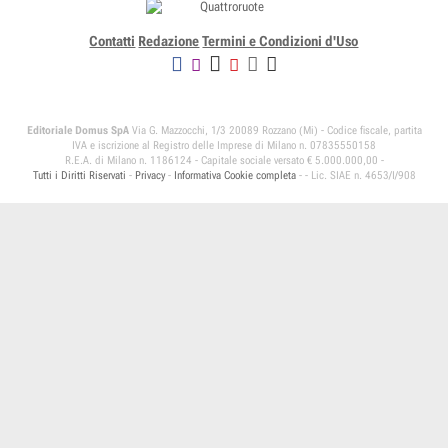
Contatti
Redazione
Termini e Condizioni d'Uso
Editoriale Domus SpA
Via G. Mazzocchi, 1/3 20089 Rozzano (Mi) - Codice fiscale, partita
IVA e iscrizione al Registro delle Imprese di Milano n. 07835550158
R.E.A. di Milano n. 1186124 - Capitale sociale versato € 5.000.000,00 -
Tutti i Diritti Riservati
-
Privacy
-
Informativa Cookie completa
-
- Lic. SIAE n. 4653/I/908