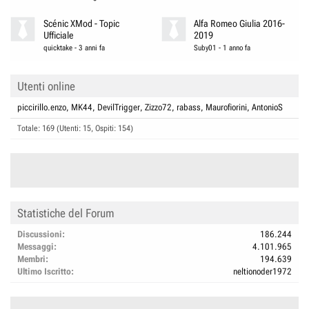
Scénic XMod - Topic
Alfa Romeo Giulia 2016-
Ufficiale
2019
quicktake
-
3 anni fa
Suby01
-
1 anno fa
Utenti online
piccirillo.enzo
MK44
DevilTrigger
Zizzo72
rabass
Maurofiorini
AntonioS
Totale: 169 (Utenti: 15, Ospiti: 154)
Statistiche del Forum
Discussioni
186.244
Messaggi
4.101.965
Membri
194.639
Ultimo Iscritto
neltionoder1972