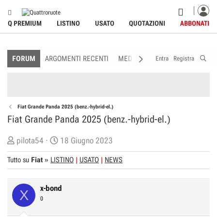
Q PREMIUM
LISTINO
USATO
QUOTAZIONI
ABBONATI
FORUM
ARGOMENTI RECENTI
MEDIA
MEMBRI
REGOLAME
Entra
Registra
Fiat Grande Panda 2025 (benz.-hybrid-el.)
Fiat Grande Panda 2025 (benz.-hybrid-el.)
C
D
pilota54
18 Giugno 2023
r
a
Tutto su
Fiat
»
LISTINO
USATO
NEWS
e
t
a
a
t
d
x-bond
X
o
i
0
r
I