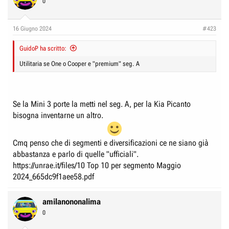
0
i
o
n
16 Giugno 2024
#423
s
:
GuidoP ha scritto:
Utilitaria se One o Cooper e "premium" seg. A
Se la Mini 3 porte la metti nel seg. A, per la Kia Picanto
bisogna inventarne un altro.
Cmq penso che di segmenti e diversificazioni ce ne siano già
abbastanza e parlo di quelle "ufficiali".
https://unrae.it/files/10 Top 10 per segmento Maggio
2024_665dc9f1aee58.pdf
amilanononalima
0