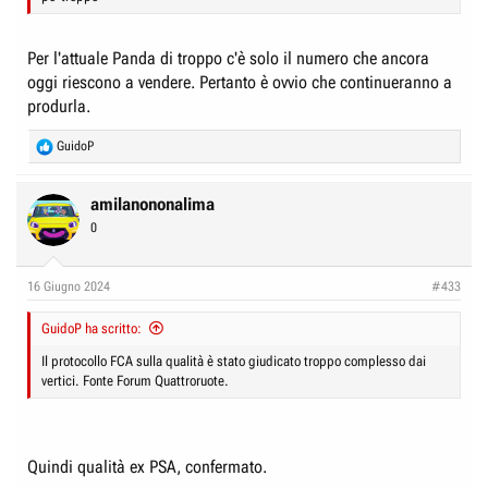
Per l'attuale Panda di troppo c'è solo il numero che ancora
oggi riescono a vendere. Pertanto è ovvio che continueranno a
produrla.
R
GuidoP
e
a
c
amilanononalima
t
0
i
o
n
16 Giugno 2024
#433
s
:
GuidoP ha scritto:
Il protocollo FCA sulla qualità è stato giudicato troppo complesso dai
vertici. Fonte Forum Quattroruote.
Quindi qualità ex PSA, confermato.