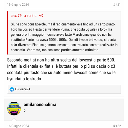
e
n
16 Giugno 2024
#421
D
i
i
alex.79 ha scritto:
z
s
i
Sì, ne sono consapevole, ma il ragionamento vale fino ad un certo punto.
c
Ford ha ucciso Fiesta per vendere Puma, che costa uguale (a loro) ma
o
genera profitti maggiori, come aveva fatto Marchionne quando non ha
u
sostituito Punto ma aveva 500l e 500x. Quindi invece è diverso, si punta
s
a far diventare Fiat una gamma low cost, con tre auto contate realizzate in
s
economia. Vedremo, ma non sono particolarmente ottimista
i
Secondo me fiat non ha altra scelta del lowcost a parte 500.
o
Infatti la clientela ex fiat si è buttata per lo più su dacia o c3
n
scontata piuttosto che su auto meno lowcost come che so le
e
hyundai o le skoda.
R
XPrience74
e
a
c
amilanononalima
t
0
i
o
n
16 Giugno 2024
#422
s