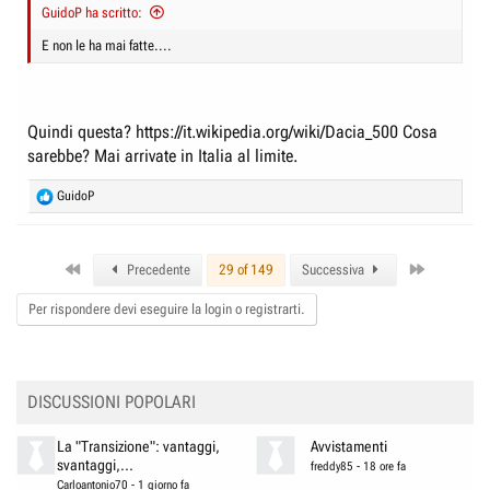
GuidoP ha scritto:
E non le ha mai fatte....
Quindi questa?
https://it.wikipedia.org/wiki/Dacia_500
Cosa
sarebbe? Mai arrivate in Italia al limite.
R
GuidoP
e
a
c
First
Last
t
Precedente
29 of 149
Successiva
i
o
Per rispondere devi eseguire la login o registrarti.
n
s
:
DISCUSSIONI POPOLARI
La "Transizione": vantaggi,
Avvistamenti
svantaggi,...
freddy85
-
18 ore fa
Carloantonio70
-
1 giorno fa