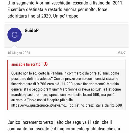
Una segmento A ormai vecchiotta, essendo a listino dal 2011.
E sembra destinata a restarlo ancora per molto, forse
addirittura fino al 2029. Un po' troppo
GuidoP
G
16 Giugno 2024
#427
amicable ha scritto:
Questo non lo so, certo la Pandina in commercio da oltre 10 anni, come
possiamo definirla adesso? Con un prezzo promo con incentivi statali e
finanziamento di 9.700 euro o di 11.200 senza finanziamento? Marchio
generalista o peggio premium? Marchionne ci aveva abituati a Fiat come
marchio quasi premium, specie con i vari sotto brand 500, ma poi è
arrivata la Tipo e non si è capito più nulla.
https://www.quattroruote.it/news/no...ipo_listino_prezzi_italia_da_12_500_euro.
L'unico incremento verso l'alto che seguiva i listini che il
compianto ha lasciato è il miglioramento qualitativo che era