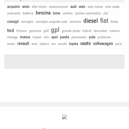
acquisto
aiuto
audi
auto
alfa romeo
assicurazione
auto nuova
auto usata
benzina
bmw
autoradio
batteria
cambio
cambio automatico
clio
fiat
diesel
consigli
consiglio
consiglio acquisto auto
consumi
fiesta
gpl
ford
frizione
garanzia
golf
grande punto
hybrid
mercedes
metano
motore
opel
panda
polo
motogp
nissan
olio
pneumatici
problema
usato
renault
volkswagen
toyota
punto
seat
subaru
suv
suzuki
yaris