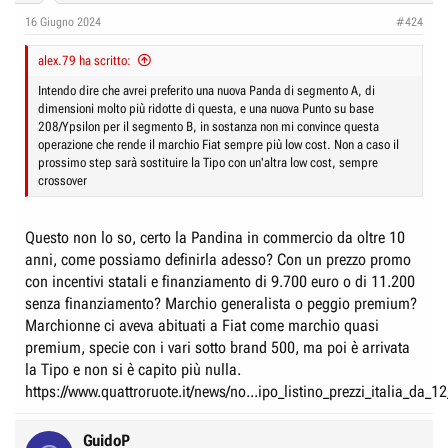
16 Giugno 2024
#424
alex.79 ha scritto:
Intendo dire che avrei preferito una nuova Panda di segmento A, di
dimensioni molto più ridotte di questa, e una nuova Punto su base
208/Ypsilon per il segmento B, in sostanza non mi convince questa
operazione che rende il marchio Fiat sempre più low cost. Non a caso il
prossimo step sarà sostituire la Tipo con un'altra low cost, sempre
crossover
Questo non lo so, certo la Pandina in commercio da oltre 10
anni, come possiamo definirla adesso? Con un prezzo promo
con incentivi statali e finanziamento di 9.700 euro o di 11.200
senza finanziamento? Marchio generalista o peggio premium?
Marchionne ci aveva abituati a Fiat come marchio quasi
premium, specie con i vari sotto brand 500, ma poi è arrivata
la Tipo e non si è capito più nulla.
https://www.quattroruote.it/news/no...ipo_listino_prezzi_italia_da_
GuidoP