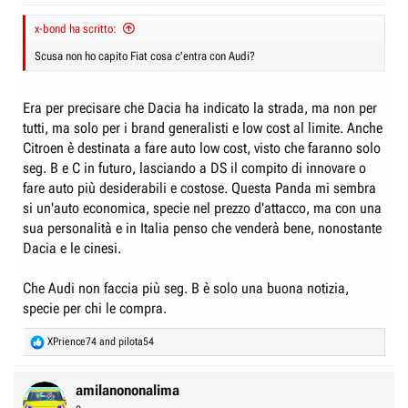
:
x-bond ha scritto:
Scusa non ho capito Fiat cosa c'entra con Audi?
Era per precisare che Dacia ha indicato la strada, ma non per
tutti, ma solo per i brand generalisti e low cost al limite. Anche
Citroen è destinata a fare auto low cost, visto che faranno solo
seg. B e C in futuro, lasciando a DS il compito di innovare o
fare auto più desiderabili e costose. Questa Panda mi sembra
si un'auto economica, specie nel prezzo d'attacco, ma con una
sua personalità e in Italia penso che venderà bene, nonostante
Dacia e le cinesi.
Che Audi non faccia più seg. B è solo una buona notizia,
specie per chi le compra.
R
XPrience74
and
pilota54
e
a
c
amilanononalima
t