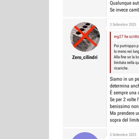
Qualunque auto
Se invece camb
3 Settembre 2025
mg27 ha scritto
Poi purtroppo p
lo meno nei lung
Zero_cilindri
Alla fine se la 
limitata nella q
ricariche.
Siamo in un pe
determina anche
È sempre una q
Se per 2 volte 
benissimo non 
Ma prendere una
sopra del limit
3 Settembre 2025