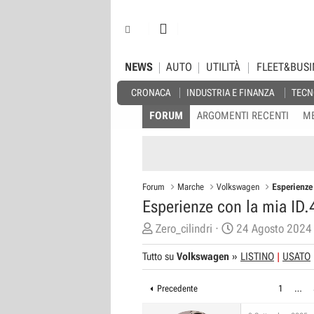
NEWS
AUTO
UTILITÀ
FLEET&BUSI
CRONACA
INDUSTRIA E FINANZA
TECN
FORUM
ARGOMENTI RECENTI
M
Forum
Marche
Volkswagen
Esperienze
Esperienze con la mia ID.
C
D
Zero_cilindri
24 Agosto 2024
r
a
Tutto su
Volkswagen
»
LISTINO
USATO
e
t
a
a
Precedente
1
…
t
d
o
i