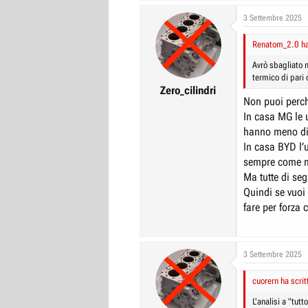
3 Settembre 2025
Renatom_2.0 ha 
Avrò sbagliato 
termico di pari
Zero_cilindri
Non puoi perch
In casa MG le 
hanno meno di 
In casa BYD l’u
sempre come me
Ma tutte di se
Quindi se vuoi
fare per forza
3 Settembre 2025
cuorern ha scrit
L'analisi a "tut