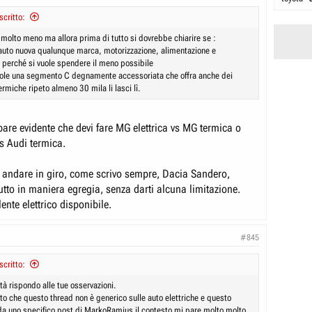
scritto:
 molto meno ma allora prima di tutto si dovrebbe chiarire se :
n’auto nuova qualunque marca, motorizzazione, alimentazione e
a perché si vuole spendere il meno possibile
vuole una segmento C degnamente accessoriata che offra anche dei
termiche ripeto almeno 30 mila li lasci lì.
are evidente che devi fare MG elettrica vs MG termica o
vs Audi termica.
o andare in giro, come scrivo sempre, Dacia Sandero,
utto in maniera egregia, senza darti alcuna limitazione.
nte elettrico disponibile.
#845
scritto:
tà rispondo alle tue osservazioni.
to che questo thread non è generico sulle auto elettriche e questo
da uno specifico post di MarkoRamius il contesto mi pare molto molto