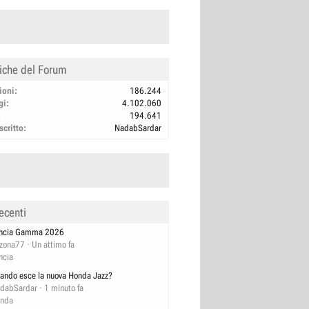
tiche del Forum
ioni
186.244
gi
4.102.060
194.641
scritto
NadabSardar
ecenti
ncia Gamma 2026
izona77
Un attimo fa
ncia
ando esce la nuova Honda Jazz?
dabSardar
1 minuto fa
nda