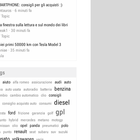
ARTPHONE: consigli per gli acquisti :)
ntauros
6 minuti fa
f Topic
a finestra sulla lettura e sul mondo dei libri
reak1
30 minuti fa
f Topic
miei primi 50000 km con Tesla Model 3
niae
35 minuti fa
sla
ags
aiuto
audi
auto
alfa romeo
assicurazione
benzina
va
auto usata
autoradio
batteria
consigli
ambio
cambio automatico
clio
diesel
consiglio acquisto auto
consumi
gpl
ford
iesta
frizione
garanzia
golf
unto
hybrid
mercedes
metano
motogp
opel
panda
polo
nissan
olio
pneumatici
renault
a
punto
seat
subaru
suv
suzuki
usato
volkswagen
yaris