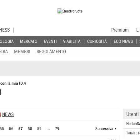
NESS
Premium
L
OLOGIA
MERCATO
EVENTI
VIABILITÀ
CURIOSITÀ
ECO NEWS
EDIA
MEMBRI
REGOLAMENTO
 con la mia ID.4
4
Utenti
NEWS
NadabSa
55
56
57
58
59
…
79
Successiva
Totale: 1