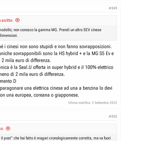
#849
scritto:
modello; non conosco la gamma MG. Prendi un altro SEV cinese
 dimensioni.
é i cinesi non sono stupidi e non fanno sovrapposizioni.
uniche sovrapponibili sono la HS hybrid + e la MG S5 Ev e
2 mila euro di differenza.
nica è la Seal.U offerta in super hybrid e il 100% elettrico
no di 2 mila euro di differenza.
gmento D
 paragonare una elettrica cinese ad una a benzina lo devi
 con una europea, coreana o giapponese.
Ultima modifica:
3 Settembre 2025
#850
to:
to il post" che hai fatto è magari cronologicamente corretta, ma va fuori