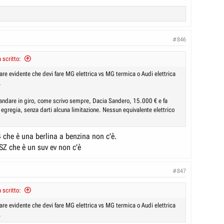
ci sono la metà ma in più hai pure vantaggi fiscali e altri che una
 a questa discussione e con gli scenari proposti da MarkoRamius,
e sono altri, i costi di gestione di un’auto elettrica rispetto ad una
#846
incere già negli spogliatoi senza entrare sul terreno di gioco.
Tu di fatto hai confermato con i tuoi dati e dichiarazioni.
scritto:
recedente e questo è un discorso chiarissimo e alla luce del sole e
lità di fraintendimenti, se poi qualcuno ci vedrà del marcio beh… non
re evidente che devi fare MG elettrica vs MG termica o Audi elettrica
a.
.
 andare in giro, come scrivo sempre, Dacia Sandero, 15.000 € e fa
 egregia, senza darti alcuna limitazione. Nessun equivalente elettrico
che è una berlina a benzina non c’è.
Z che è un suv ev non c’è
#847
scritto:
re evidente che devi fare MG elettrica vs MG termica o Audi elettrica
.