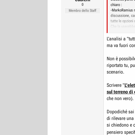
0
chiaro :
-MarkoRamius mi 
Membro dello Staff
discussione, ca
tutte le opzioni
Che la userebb
autostradale.
Inoltre mi speci
L'analisi a "tu
esterne è ugual
ma va fuori con
-Tu sei interven
chilometrici del
Non è possibil
più alti dell’ele
ecc ecc.
riportato tu, p
Inoltre alla fin
scenario.
dimezza”
-MarkoRamius co
Scrivere "
L'ele
-Poi spunta Rena
sul terreno di
presa usata ad 
pieno praticamen
che non vero).
-Intervengo io e
nuove che ne so
Dopodiché sai 
MarkoRamius anc
di rilevare una
compenseranno m
Cosa nettamente
si chiedono e o
sostituire la s
pensiero speci
costo di acquist