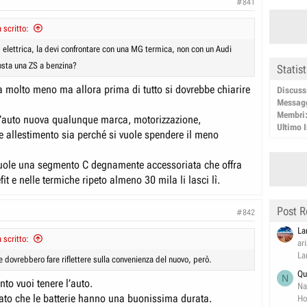
#841
scritto:
 elettrica, la devi confrontare con una MG termica, non con un Audi
sta una ZS a benzina?
Statis
a molto meno ma allora prima di tutto si dovrebbe chiarire
Discuss
Messag
Membri
un’auto nuova qualunque marca, motorizzazione,
Ultimo I
e allestimento sia perché si vuole spendere il meno
 vuole una segmento C degnamente accessoriata che offra
it e nelle termiche ripeto almeno 30 mila li lasci lì.
Post R
#842
La
scritto:
ar
La
e dovrebbero fare riflettere sulla convenienza del nuovo, però.
Qu
N
nto vuoi tenere l’auto.
Na
to che le batterie hanno una buonissima durata.
Ho