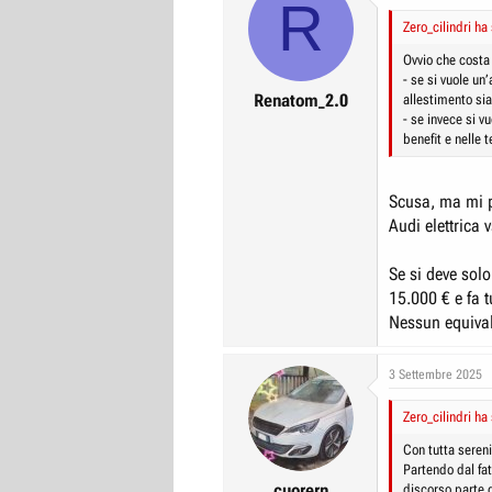
R
Zero_cilindri ha 
Ovvio che costa
- se si vuole u
Renatom_2.0
allestimento si
- se invece si 
benefit e nelle 
Scusa, ma mi p
Audi elettrica 
Se si deve sol
15.000 € e fa t
Nessun equivale
3 Settembre 2025
Zero_cilindri ha 
Con tutta sereni
Partendo dal fat
cuorern
discorso parte 