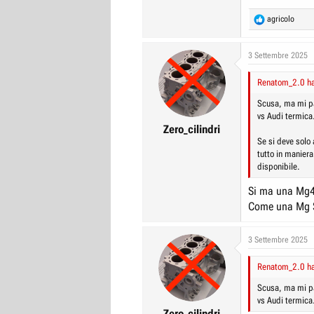
costi chilometri
R
agricolo
termica non ha.
e
Per me riferito
a
perché non c’è n
c
3 Settembre 2025
termica è come v
t
Come tra l’altro 
i
Renatom_2.0 ha 
Per me quello p
o
privo di possibi
n
Scusa, ma mi pa
posso farci null
s
vs Audi termica
:
Zero_cilindri
Se si deve solo
tutto in maniera
disponibile.
Si ma una Mg4 
Come una Mg S
3 Settembre 2025
Renatom_2.0 ha 
Scusa, ma mi pa
vs Audi termica
Zero_cilindri