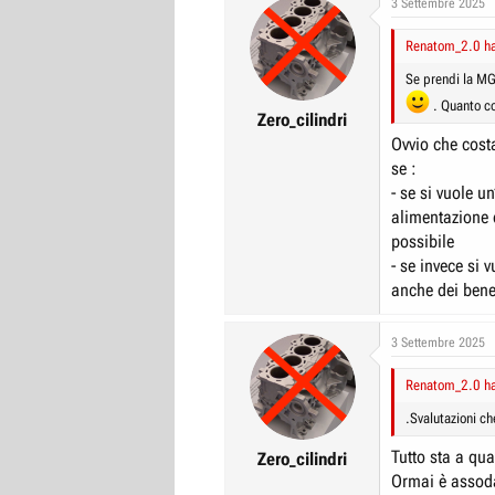
3 Settembre 2025
r
I
Renatom_2.0 ha 
e
n
D
i
Se prendi la MG
i
z
. Quanto co
Zero_cilindri
s
i
Ovvio che cost
c
o
se :
u
- se si vuole 
s
alimentazione 
s
possibile
i
- se invece si
o
anche dei benef
n
e
3 Settembre 2025
Renatom_2.0 ha 
.Svalutazioni ch
Tutto sta a qua
Zero_cilindri
Ormai è assoda