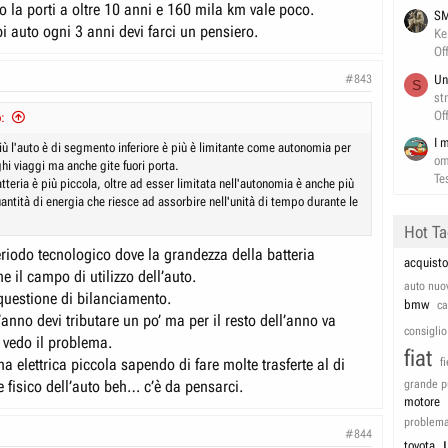
 la porti a oltre 10 anni e 160 mila km vale poco.
SM
i auto ogni 3 anni devi farci un pensiero.
Ke
Of
Un
#843
S
st
Of
:
I 
iù l'auto è di segmento inferiore è più è limitante come autonomia per
om
hi viaggi ma anche gite fuori porta.
Te
batteria è più piccola, oltre ad esser limitata nell'autonomia è anche più
uantità di energia che riesce ad assorbire nell'unità di tempo durante le
Hot T
riodo tecnologico dove la grandezza della batteria
acquisto
 il campo di utilizzo dell’auto.
auto nuo
uestione di bilanciamento.
bmw
c
l’anno devi tributare un po’ ma per il resto dell’anno va
consiglio
vedo il problema.
fiat
 elettrica piccola sapendo di fare molte trasferte al di
f
e fisico dell’auto beh… c’è da pensarci.
grande p
motore
problem
#844
toyota