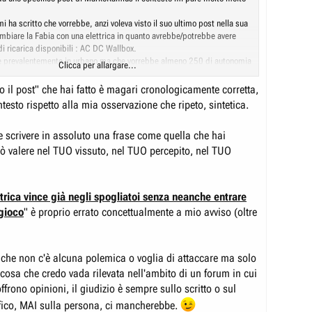
ha scritto che vorrebbe, anzi voleva visto il suo ultimo post nella sua
mbiare la Fabia con una elettrica in quanto avrebbe/potrebbe avere
 di ricarica disponibili : AC DC Wallbox.
e prevalentemente in urbano ma che vorrebbe almeno 250 di autonomia
Clicca per allargare...
fica che leggendo gli ultimi miei post il costo chilometrico con ricariche
tto il post" che hai fatto è magari cronologicamente corretta,
e se non leggermente più alto di una termica.
testo rispetto alla mia osservazione che ripeto, sintetica.
uto, visto che fai solo appunto ricariche esterne, dichiarando che i costi
la Mokka sono circa al pari di un Diesel e quelli di un benzina “molto
e scrivere in assoluto una frase come quella che hai
ttrica”. Oltre a tutti i vantaggi fiscali come bollo , area C, parcheggi,
uò valere nel TUO vissuto, nel TUO percepito, nel TUO
e dichiari “se potessimo ricaricare come voi in garage il costo x kWh si
nferma le tue cifre.
ttrica vince già negli spogliatoi senza neanche entrare
tom che ti fa notare che tu puoi fare questi conti perché l’auto l’hai
 gioco
" è proprio errato concettualmente a mio avviso (oltre
un costo stracciato e fa notare che chi invece la compra nuova a prezzo
te nonostante i vantaggi fiscali non rientrerà mai dei costi sostenuti.
 faccio notare a Renatom che non solo un’auto elettrica ma tutte le auto
stituiscono una “vecchia” perfettamente funzionate come nel caso di
che non c'è alcuna polemica o voglia di attaccare ma solo
he se hanno consumi bassissimi e vantaggi fiscali non
 cosa che credo vada rilevata nell'ambito di un forum in cui
ai i costi di acquisto.
 differente invece se MarkoRamius dovesse per forza e non per sfizio
ffrono opinioni, il giudizio è sempre sullo scritto o sul
ua Fabia con un’auto nuova dove a parità di segmento e più o meno di
fico, MAI sulla persona, ci mancherebbe.
o, ho fatto anche degli esempi specifici, come anche Tu hai dichiarato i