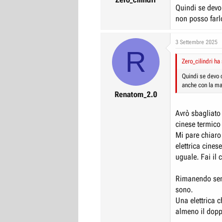
Quindi se devo
non posso farl
3 Settembre 2025
R
Zero_cilindri ha 
Quindi se devo 
anche con la ma
Renatom_2.0
Avrò sbagliat
cinese termico
Mi pare chiaro 
elettrica cine
uguale. Fai il
Rimanendo semp
sono.
Una elettrica 
almeno il dopp