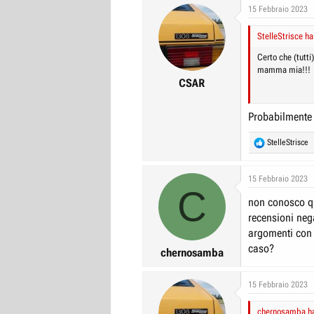
c
15 Febbraio 2023
t
i
StelleStrisce ha
o
n
Certo che (tutti
s
mamma mia!!!
:
CSAR
Probabilmente 
R
StelleStrisce
e
a
c
15 Febbraio 2023
C
t
non conosco qu
i
o
recensioni nega
n
argomenti con 
s
caso?
:
chernosamba
15 Febbraio 2023
chernosamba ha 