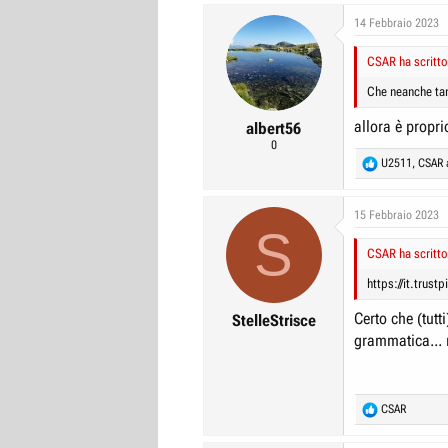
14 Febbraio 2023
CSAR ha scritto
Che neanche ta
allora è propri
albert56
0
R
U2511
,
CSAR
e
a
c
15 Febbraio 2023
S
t
i
CSAR ha scritto
o
n
https://it.trus
s
:
Certo che (tutt
StelleStrisce
grammatica...
R
CSAR
e
a