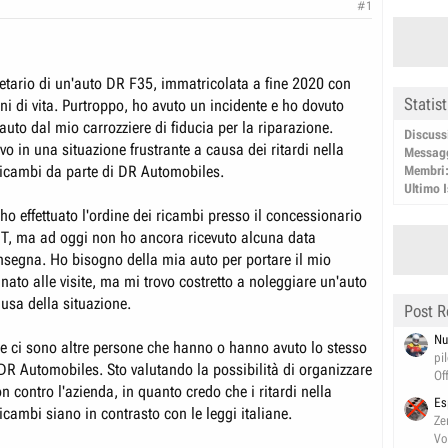
#1
etario di un'auto DR F35, immatricolata a fine 2020 con
Statis
i di vita. Purtroppo, ho avuto un incidente e ho dovuto
auto dal mio carrozziere di fiducia per la riparazione.
Discuss
ovo in una situazione frustrante a causa dei ritardi nella
Messag
icambi da parte di DR Automobiles.
Membri
Ultimo I
ho effettuato l'ordine dei ricambi presso il concessionario
IT, ma ad oggi non ho ancora ricevuto alcuna data
nsegna. Ho bisogno della mia auto per portare il mio
ato alle visite, ma mi trovo costretto a noleggiare un'auto
ausa della situazione.
Post R
Nu
se ci sono altre persone che hanno o hanno avuto lo stesso
pi
R Automobiles. Sto valutando la possibilità di organizzare
Of
n contro l'azienda, in quanto credo che i ritardi nella
Es
cambi siano in contrasto con le leggi italiane.
Ze
Vo