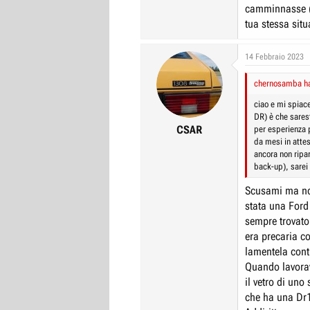
camminnasse (e
tua stessa sit
14 Febbraio 2023
chernosamba ha 
ciao e mi spiace
DR) è che sares
CSAR
per esperienza 
da mesi in atte
ancora non ripa
back-up), sarei 
Scusami ma non
stata una Ford
sempre trovato
era precaria c
lamentela cont
Quando lavorav
il vetro di un
che ha una Dr1