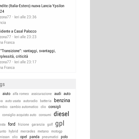
ndite (Italia-Estero) nuova Lancia Ypsilon
24
izona77
Ieri alle 23:36
ncia
cidente a Casal Palocco
izona77
Ieri alle 23:23
na Franca
 "Transizione": vantaggi, svantaggi,
rplessità, criticità
izona77
Ieri alle 23:17
na Franca
ags
aiuto
audi
auto
alfa romeo
assicurazione
benzina
va
auto usata
autoradio
batteria
consigli
ambio
cambio automatico
clio
diesel
consiglio acquisto auto
consumi
gpl
ford
iesta
frizione
garanzia
golf
unto
hybrid
mercedes
metano
motogp
opel
panda
polo
nissan
olio
pneumatici