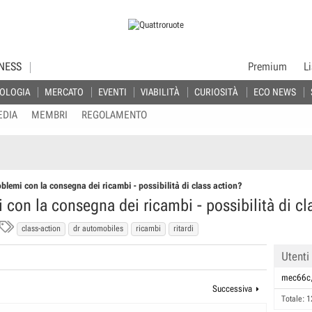
NESS
Premium
L
OLOGIA
MERCATO
EVENTI
VIABILITÀ
CURIOSITÀ
ECO NEWS
EDIA
MEMBRI
REGOLAMENTO
blemi con la consegna dei ricambi - possibilità di class action?
con la consegna dei ricambi - possibilità di cl
T
class-action
dr automobiles
ricambi
ritardi
a
Utenti
g
s
mec66c
Successiva
Totale: 1