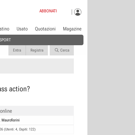
ABBONATI
istino
Usato
Quotazioni
Magazine
SPORT
Entra
Registra
Cerca
ass action?
 online
Maurofiorini
26 (Utenti: 4, Ospiti: 122)