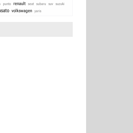
renault
a
punto
seat
subaru
suv
suzuki
usato
volkswagen
yaris