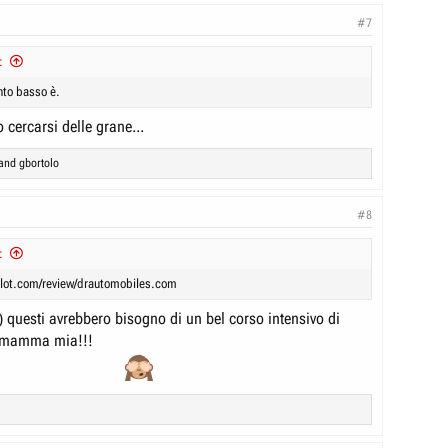
#7
:
nto basso è.
o cercarsi delle grane...
and
gbortolo
#8
:
tpilot.com/review/drautomobiles.com
i) questi avrebbero bisogno di un bel corso intensivo di
 mamma mia!!!