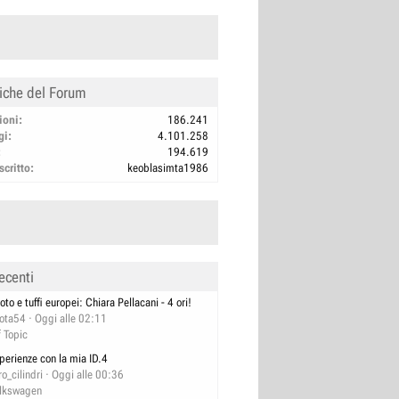
tiche del Forum
ioni
186.241
gi
4.101.258
194.619
scritto
keoblasimta1986
ecenti
oto e tuffi europei: Chiara Pellacani - 4 ori!
lota54
Oggi alle 02:11
f Topic
perienze con la mia ID.4
ro_cilindri
Oggi alle 00:36
lkswagen