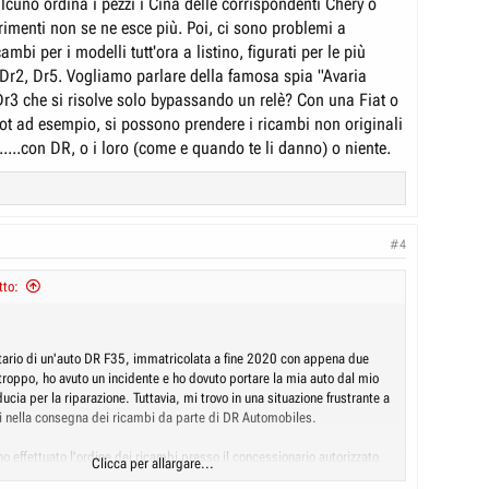
lcuno ordina i pezzi i Cina delle corrispondenti Chery o
rimenti non se ne esce più. Poi, ci sono problemi a
ambi per i modelli tutt'ora a listino, figurati per le più
 Dr2, Dr5. Vogliamo parlare della famosa spia "Avaria
Dr3 che si risolve solo bypassando un relè? Con una Fiat o
t ad esempio, si possono prendere i ricambi non originali
......con DR, o i loro (come e quando te li danno) o niente.
#4
tto:
tario di un'auto DR F35, immatricolata a fine 2020 con appena due
rtroppo, ho avuto un incidente e ho dovuto portare la mia auto dal mio
ducia per la riparazione. Tuttavia, mi trovo in una situazione frustrante a
di nella consegna dei ricambi da parte di DR Automobiles.
o effettuato l'ordine dei ricambi presso il concessionario autorizzato
Clicca per allargare...
i non ho ancora ricevuto alcuna data presunta di consegna. Ho