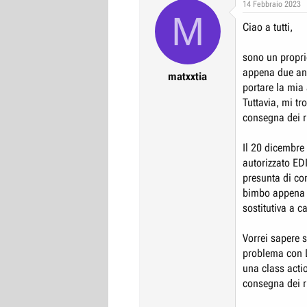
14 Febbraio 2023
r
I
M
Ciao a tutti,
e
n
D
i
sono un propri
i
z
appena due ann
matxxtia
s
i
portare la mia 
c
o
Tuttavia, mi tr
u
consegna dei r
s
s
Il 20 dicembre 
i
autorizzato ED
presunta di co
o
bimbo appena n
n
sostitutiva a c
e
Vorrei sapere 
problema con D
una class actio
consegna dei ri