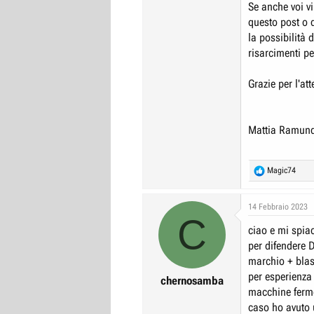
Se anche voi vi
questo post o 
la possibilità d
risarcimenti pe
Grazie per l'at
Mattia Ramun
R
Magic74
e
a
c
14 Febbraio 2023
C
t
ciao e mi spiac
i
o
per difendere D
n
marchio + bla
s
per esperienza
:
chernosamba
macchine ferme
caso ho avuto 