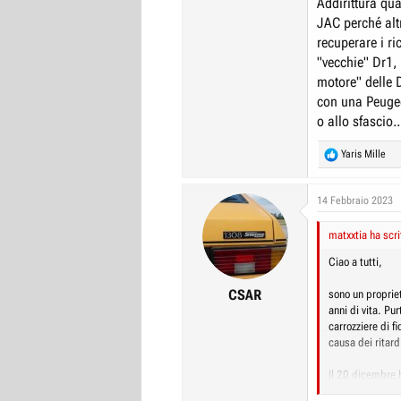
Addirittura qua
JAC perché alt
recuperare i ric
"vecchie" Dr1,
motore" delle 
con una Peugeo
o allo sfascio.
R
Yaris Mille
e
a
c
14 Febbraio 2023
t
i
matxxtia ha scri
o
n
Ciao a tutti,
s
:
CSAR
sono un proprie
anni di vita. Pu
carrozziere di fi
causa dei ritar
Il 20 dicembre h
EDIT, ma ad ogg