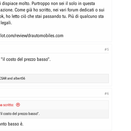
ia auto per portare il mio bimbo appena nato alle visite, ma mi trovo
 dispiace molto. Purtroppo non sei il solo in questa
ggiare un'auto sostitutiva a causa della situazione.
azione. Come già ho scritto, nei vari forum dedicati o sui
k, ho letto ciò che stai passando tu. Più di qualcuno sta
e ci sono altre persone che hanno o hanno avuto lo stesso problema con
legali.
 Sto valutando la possibilità di organizzare una class action contro
anto credo che i ritardi nella consegna dei ricambi siano in contrasto
iane.
tpilot.com/review/drautomobiles.com
trovate in una situazione simile, vi prego di rispondere a questo post o
essaggio privato. Insieme potremo valutare la possibilità di
#5
class action per ottenere i nostri diritti e risarcimenti per i danni
"il costo del prezzo basso".
di.
enzione.
CSAR
and
albert56
o
#6
a scritto:
il costo del prezzo basso".
nto basso è.