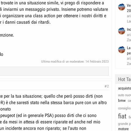
 trovate in una situazione simile, vi prego di rispondere a
Ve
di inviarmi un messaggio privato. Insieme potremo valutare
20
i organizzare una class action per ottenere i nostri diritti e
ar
La
r i danni causati dai ritardi.
In
tenzione.
ar
Zo
La
pe
do
ar
Ultima modifica di un moderatore:
14 Febbraio 2023
Zo
Hot T
#2
acquisto
auto nuo
e per la tua situazione; quello che però posso dirti (non
bmw
c
R) è che saresti stato nella stessa barca pure con un altro
sonato
consiglio
fiat
 peugeot (ed in generale PSA) posso dirti che ci sono
f
 da mesi in attesa di essere riparate ed anche nel mio
grande p
un incidente ancora non riparato; se l'auto non
motore