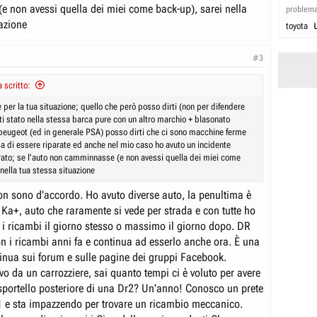
 non avessi quella dei miei come back-up), sarei nella
problem
uazione
toyota
#3
scritto:
 per la tua situazione; quello che però posso dirti (non per difendere
ti stato nella stessa barca pure con un altro marchio + blasonato
peugeot (ed in generale PSA) posso dirti che ci sono macchine ferme
sa di essere riparate ed anche nel mio caso ho avuto un incidente
rato; se l'auto non camminnasse (e non avessi quella dei miei come
nella tua stessa situazione
 sono d'accordo. Ho avuto diverse auto, la penultima è
 Ka+, auto che raramente si vede per strada e con tutte ho
 i ricambi il giorno stesso o massimo il giorno dopo. DR
on i ricambi anni fa e continua ad esserlo anche ora. È una
inua sui forum e sulle pagine dei gruppi Facebook.
o da un carrozziere, sai quanto tempi ci è voluto per avere
o sportello posteriore di una Dr2? Un'anno! Conosco un prete
 e sta impazzendo per trovare un ricambio meccanico.