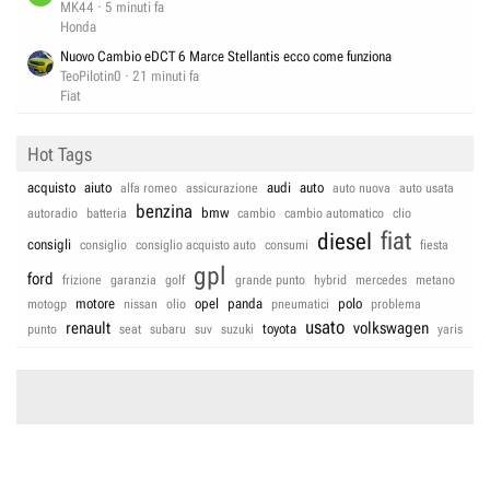
MK44
5 minuti fa
Honda
Nuovo Cambio eDCT 6 Marce Stellantis ecco come funziona
TeoPilotin0
21 minuti fa
Fiat
Hot Tags
acquisto
aiuto
audi
auto
alfa romeo
assicurazione
auto nuova
auto usata
benzina
bmw
autoradio
batteria
cambio
cambio automatico
clio
fiat
diesel
consigli
consiglio
consiglio acquisto auto
consumi
fiesta
gpl
ford
frizione
garanzia
golf
grande punto
hybrid
mercedes
metano
motore
opel
panda
polo
motogp
nissan
olio
pneumatici
problema
usato
renault
volkswagen
toyota
punto
seat
subaru
suv
suzuki
yaris