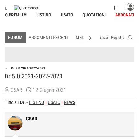
Q PREMIUM
LISTINO
USATO
QUOTAZIONI
ABBONATI
FORUM
ARGOMENTI RECENTI
MEDIA
MEMBRI
REGOLAME
Entra
Registra
Dr 5.0 2021-2022-2023
Dr 5.0 2021-2022-2023
C
D
CSAR
12 Giugno 2021
r
a
Tutto su
Dr
»
LISTINO
USATO
NEWS
e
t
a
a
CSAR
t
d
o
i
r
I