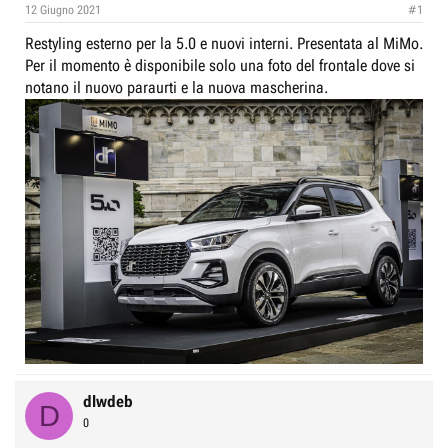
e
n
12 Giugno 2021
#1
D
i
Restyling esterno per la 5.0 e nuovi interni. Presentata al MiMo.
i
z
Per il momento è disponibile solo una foto del frontale dove si
s
i
notano il nuovo paraurti e la nuova mascherina.
c
o
u
s
s
i
o
n
e
dlwdeb
D
0