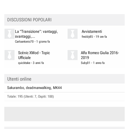
t
i
o
n
DISCUSSIONI POPOLARI
s
:
La "Transizione": vantaggi,
Avvistamenti
svantaggi,...
freddy85
-
19 ore fa
Carloantonio70
-
1 giorno fa
Scénic XMod - Topic
Alfa Romeo Giulia 2016-
Ufficiale
2019
quicktake
-
3 anni fa
Suby01
-
1 anno fa
Utenti online
Sakurambo
deadmanwalking
MK44
Totale: 195 (Utenti: 7, Ospiti: 188)