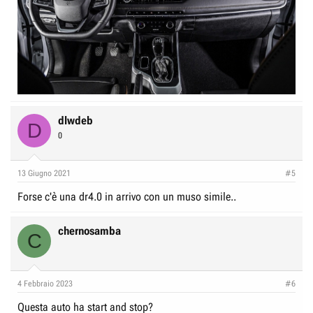
dlwdeb
D
0
13 Giugno 2021
#5
Forse c'è una dr4.0 in arrivo con un muso simile..
chernosamba
C
4 Febbraio 2023
#6
Questa auto ha start and stop?