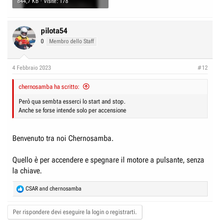
844,7 KB · Visite: 178
pilota54
0
Membro dello Staff
4 Febbraio 2023
#12
chernosamba ha scritto:
Però qua sembta esserci lo start and stop.
Anche se forse intende solo per accensione
Benvenuto tra noi Chernosamba.
Quello è per accendere e spegnare il motore a pulsante, senza
la chiave.
R
CSAR
and
chernosamba
e
a
Per rispondere devi eseguire la login o registrarti.
c