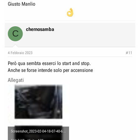
Giusto Manlio
chernosamba
C
4 Febbraio 2023
#11
Però qua sembta esserci lo start and stop.
Anche se forse intende solo per accensione
Allegati
Screenshot_2023-02-04-18-07-40-65_40deb401b9ffe8e1df2f1cc5ba480b12.jpg