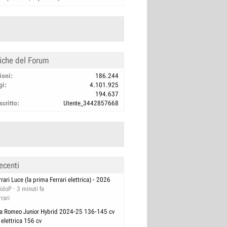
tiche del Forum
ioni
186.244
gi
4.101.925
194.637
scritto
Utente_3442857668
ecenti
rrari Luce (la prima Ferrari elettrica) - 2026
idoP
3 minuti fa
rrari
fa Romeo Junior Hybrid 2024-25 136-145 cv
 elettrica 156 cv