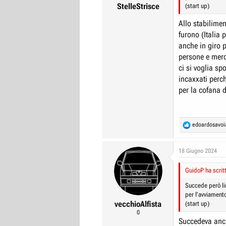
:
StelleStrisce
(start up)
Allo stabilimen
furono (Italia
anche in giro p
persone e merc
ci si voglia sp
incaxxati per
per la cofana 
R
edoardosavoi
e
a
c
18 Giugno 2024
t
i
GuidoP ha scrit
o
n
Succede però lim
s
per l'avviament
:
vecchioAlfista
(start up)
0
Succedeva anch