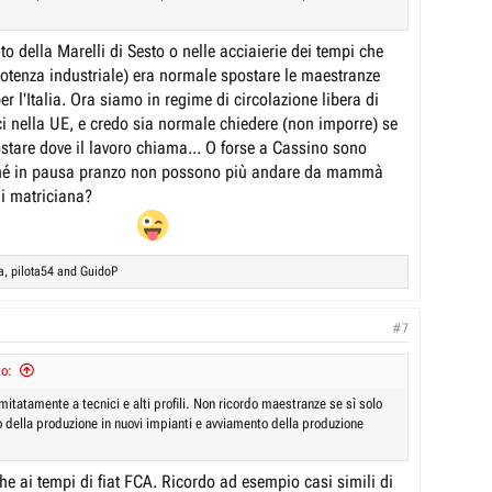
to della Marelli di Sesto o nelle acciaierie dei tempi che
 potenza industriale) era normale spostare le maestranze
er l'Italia. Ora siamo in regime di circolazione libera di
i nella UE, e credo sia normale chiedere (non imporre) se
ostare dove il lavoro chiama... O forse a Cassino sono
ché in pausa pranzo non possono più andare da mammà
di matriciana?
a
,
pilota54
and
GuidoP
#7
to:
itatamente a tecnici e alti profili. Non ricordo maestranze se sì solo
o della produzione in nuovi impianti e avviamento della produzione
e ai tempi di fiat FCA. Ricordo ad esempio casi simili di