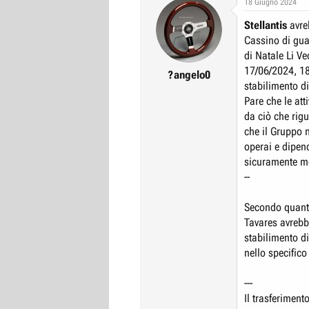
18 Giugno 2024
r
I
Stellantis
avreb
e
n
Cassino di guar
D
i
di Natale Li Ve
i
z
17/06/2024, 1
?angelo0
s
i
stabilimento d
c
o
Pare che le att
u
da ciò che rigu
s
che il Gruppo 
s
operai e dipen
sicuramente mo
i
--
o
n
Secondo quanto
e
Tavares avrebb
stabilimento di
nello specifico
---
Il trasferimen