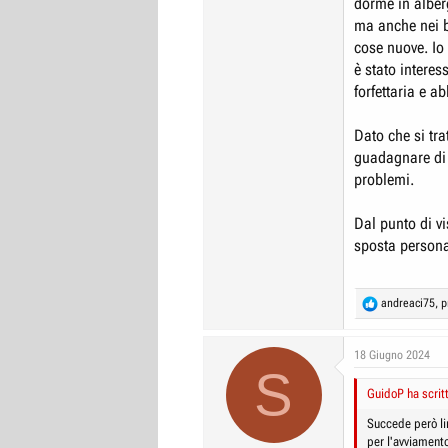
dorme in alber
ma anche nei ba
cose nuove. Io
è stato interes
forfettaria e a
Dato che si tr
guadagnare di p
problemi.
Dal punto di vi
sposta persona
R
andreaci75
,
p
e
a
c
18 Giugno 2024
S
t
i
GuidoP ha scrit
o
n
Succede però lim
s
per l'avviament