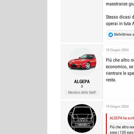
maestranze giun
Stesso dicasi d
operai in tuta
R
StelleStrisce
a
e
a
c
18 Giugno 2024
t
Più che altro n
i
o
economico, se 
n
rientrare le sp
s
resta.
:
ALGEPA
0
Membro dello Staff
19 Giugno 2024
ALGEPA ha scrit
Più che altro n
sono i 130 euro 