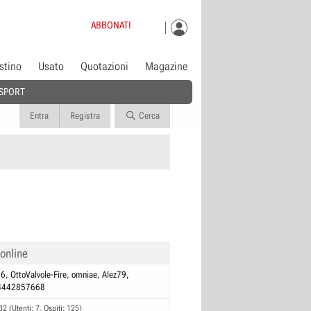
ABBONATI
istino
Usato
Quotazioni
Magazine
SPORT
Entra
Registra
Cerca
 online
76
OttoValvole-Fire
omniae
Alez79
_3442857668
32 (Utenti: 7, Ospiti: 125)