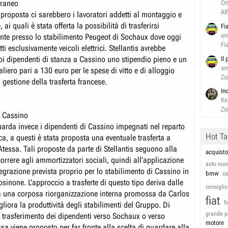
oraneo
Ot
Al
 proposta ci sarebbero i lavoratori addetti al montaggio e
, ai quali è stata offerta la possibilità di trasferirsi
Fi
am
te presso lo stabilimento Peugeot di Sochaux dove oggi
Fi
i esclusivamente veicoli elettrici. Stellantis avrebbe
oi dipendenti di stanza a Cassino uno stipendio pieno e un
Il
am
iero pari a 130 euro per le spese di vitto e di alloggio
Zo
 gestione della trasferta francese.
In
Ke
Zo
i Cassino
uarda invece i dipendenti di Cassino impegnati nel reparto
Hot T
ca, a questi è stata proposta una eventuale trasferta a
Atessa. Tali proposte da parte di Stellantis seguono alla
acquisto
correre agli ammortizzatori sociali, quindi all’applicazione
auto nuo
egrazione prevista proprio per lo stabilimento di Cassino in
bmw
c
osinone. L’approccio a trasferte di questo tipo deriva dalle
consiglio
e a una corposa riorganizzazione interna promossa da Carlos
fiat
f
liora la produttività degli stabilimenti del Gruppo. Di
grande p
 trasferimento dei dipendenti verso Sochaux o verso
motore
ssa viene proposto per far fronte alla scelta di guardare alla