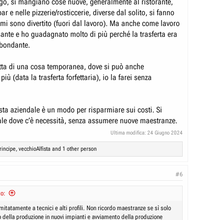
go, si mangiano cose nuove, generalmente al ristorante,
r e nelle pizzerie/rosticcerie, diverse dal solito, si fanno
 mi sono divertito (fuori dal lavoro). Ma anche come lavoro
sante e ho guadagnato molto di più perché la trasferta era
bbondante.
atta di una cosa temporanea, dove si può anche
iù (data la trasferta forfettaria), io la farei senza
sta aziendale è un modo per risparmiare sui costi. Si
le dove c’è necessità, senza assumere nuove maestranze.
Ultima modifica:
24 Giugno 2024
rincipe
,
vecchioAlfista
and 1 other person
#6
to:
itatamente a tecnici e alti profili. Non ricordo maestranze se sì solo
o della produzione in nuovi impianti e avviamento della produzione