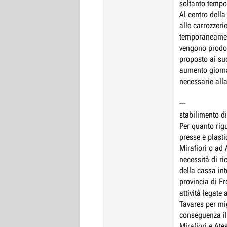
soltanto temp
Al centro della
alle carrozzerie
temporaneamen
vengono prodott
proposto ai su
aumento giornal
necessarie alla
---
stabilimento d
Per quanto rig
presse e plasti
Mirafiori o ad 
necessità di ri
della cassa int
provincia di Fr
attività legat
Tavares per mig
conseguenza il
Mirafiori e Ate