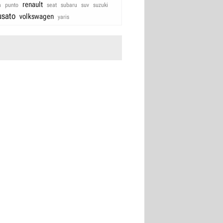
renault
a
punto
seat
subaru
suv
suzuki
usato
volkswagen
yaris