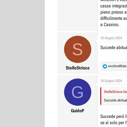
cassa integrazi
pieno presso a
difficilmente a
a Cassino.
18 Giugno 2024
S
Succede abitua
R
vecchioAlfista
StelleStrisce
e
a
c
18 Giugno 2024
G
t
i
StelleStrisce ha
o
n
Succede abitual
s
:
GuidoP
Succede però li
se sì solo per 