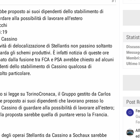
#1
be proposto ai suoi dipendenti dello stabilimento di
dare alla possibilità di lavorare all’estero
cchi
8:19
Statis
i Cassino
ività di delocalizzazione di Stellantis non passino soltanto
Discuss
arda gli schemi produttivi. È infatti notizia di queste ore
Messag
Membri
nato dalla fusione tra FCA e PSA avrebbe chiesto ad alcuni
Ultimo I
denti dello stabilimento di Cassino qualcosa di
lto particolare.
 si legge su TorinoCronaca, il Gruppo gestito da Carlos
e proposto ai suoi dipendenti che lavorano presso lo
Post R
 Cassino di guardare alla possibilità di lavorare all’estero;
Fe
G
 la proposta sarebbe quella di puntare verso la Francia.
Gu
Fe
Al
to degli operai Stellantis da Cassino a Sochaux sarebbe
ed