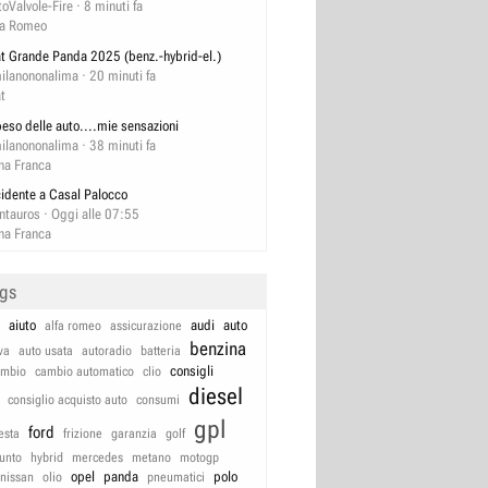
toValvole-Fire
8 minuti fa
fa Romeo
at Grande Panda 2025 (benz.-hybrid-el.)
ilanononalima
20 minuti fa
at
 peso delle auto....mie sensazioni
ilanononalima
38 minuti fa
na Franca
cidente a Casal Palocco
ntauros
Oggi alle 07:55
na Franca
ags
aiuto
audi
auto
alfa romeo
assicurazione
benzina
va
auto usata
autoradio
batteria
consigli
ambio
cambio automatico
clio
diesel
consiglio acquisto auto
consumi
gpl
ford
iesta
frizione
garanzia
golf
unto
hybrid
mercedes
metano
motogp
opel
panda
polo
nissan
olio
pneumatici