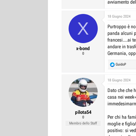
avviamento del
18 Giugno 2024
X
Purtroppo è no
panda alcuni pr
francesi....ai 
andare in trasf
x-bond
Germania, opp
0
R
GuidoP
e
a
c
18 Giugno 2024
t
Dato che che ho
i
o
casa nei week-
n
immedesimarmi 
s
:
pilota54
Per chi ha fami
0
moglie e figlio
Membro dello Staff
positivo: si ve