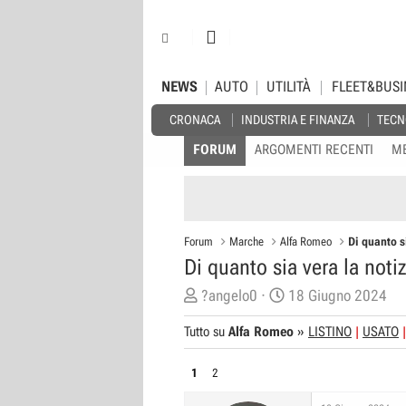
NEWS
AUTO
UTILITÀ
FLEET&BUSI
CRONACA
INDUSTRIA E FINANZA
TECN
FORUM
ARGOMENTI RECENTI
M
Forum
Marche
Alfa Romeo
Di quanto s
Di quanto sia vera la noti
C
D
?angelo0
18 Giugno 2024
r
a
Tutto su
Alfa Romeo
»
LISTINO
USATO
e
t
a
a
1
2
t
d
o
i