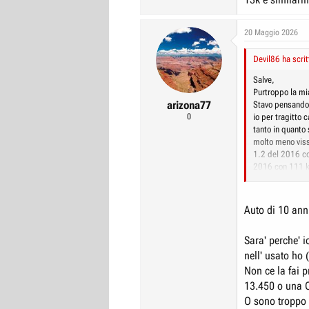
20 Maggio 2026
Devil86 ha scrit
Salve,
Purtroppo la mi
arizona77
Stavo pensando 
0
io per tragitto 
tanto in quanto
molto meno viss
1.2 del 2016 co
2016 con 111 km
dato che sono a 
Grazie mille
Auto di 10 anni
Sara' perche' i
nell' usato ho 
Non ce la fai 
13.450 o una Ci
O sono troppo 