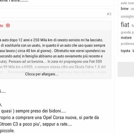
auto nuo
bmw
c
#3
consiglio
fiat
to:
f
grande p
motore
a auto dopo 12 anni e 250 Mila km di onesto servizio mi ha lasciato.
problem
di sostituirla con un usato, in quanto è un auto che uso quasi sempre
casa lavoro ( circa 40 km al giorno) . Oltretutto non vorrei spenderci su
toyota
 secondo auto( in famiglia abbiamo un auto ovviamente piú recente e
uta). Pensavo ad un benzina... In zona mi propongono una Fiat 500
n 99 Mila km a 6900, o sempre stessa cifra una Skoda Fabia 1.0 del
... Ovviamente mi guarderó ancora in giro ma devo decidere a breve
Clicca per allargare...
piedi... Consigli? ( Anche per trattare con i vari venditori).
....
o,
( quasi ) sempre preso dei bidoni....
proprio a comprare una Opel Corsa nuova, si parte da
troen C3 a poco piu', seppur a rate....
piccole.