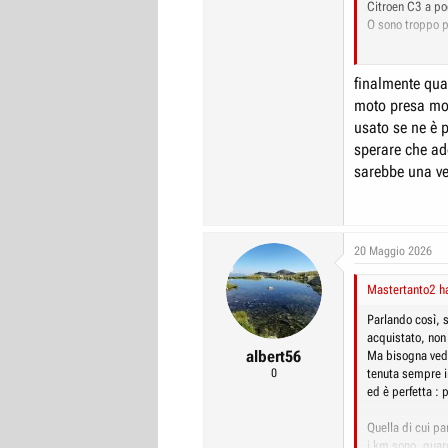
Citroen C3 a poc
O sono troppo p
??
finalmente qua
moto presa mol
usato se ne è 
sperare che ad
sarebbe una ver
20 Maggio 2026
Mastertanto2 ha
Parlando così, s
acquistato, non
albert56
Ma bisogna vede
0
tenuta sempre in
ed è perfetta : 
Quella di cui pa
i km sono, guar