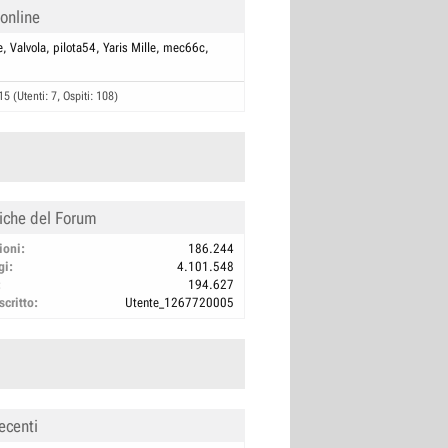
 online
e
Valvola
pilota54
Yaris Mille
mec66c
15 (Utenti: 7, Ospiti: 108)
tiche del Forum
ioni
186.244
gi
4.101.548
194.627
scritto
Utente_1267720005
ecenti