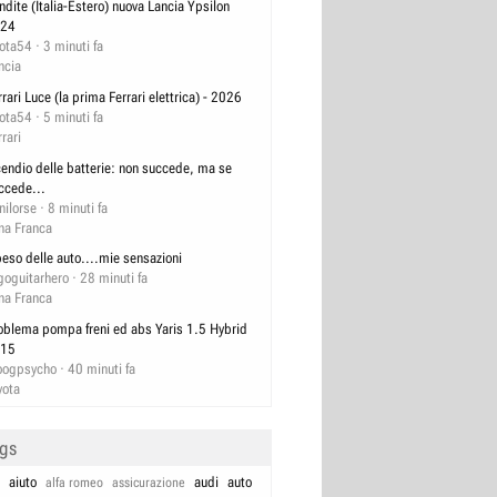
ndite (Italia-Estero) nuova Lancia Ypsilon
24
lota54
3 minuti fa
ncia
rrari Luce (la prima Ferrari elettrica) - 2026
lota54
5 minuti fa
rrari
cendio delle batterie: non succede, ma se
ccede...
nilorse
8 minuti fa
na Franca
 peso delle auto....mie sensazioni
goguitarhero
28 minuti fa
na Franca
oblema pompa freni ed abs Yaris 1.5 Hybrid
15
ogpsycho
40 minuti fa
yota
ags
aiuto
audi
auto
alfa romeo
assicurazione