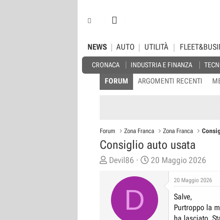
NEWS
AUTO
UTILITÀ
FLEET&BUSI
CRONACA
INDUSTRIA E FINANZA
TECN
FORUM
ARGOMENTI RECENTI
M
Forum
Zona Franca
Zona Franca
Consig
Consiglio auto usata
C
D
Devil86
20 Maggio 2026
r
a
20 Maggio 2026
e
t
D
a
a
Salve,
t
d
Purtroppo la m
o
i
ha lasciato. S