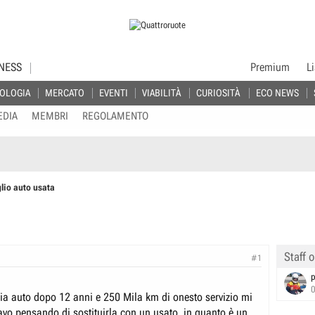
NESS
Premium
L
OLOGIA
MERCATO
EVENTI
VIABILITÀ
CURIOSITÀ
ECO NEWS
EDIA
MEMBRI
REGOLAMENTO
lio auto usata
Staff o
#1
p
ia auto dopo 12 anni e 250 Mila km di onesto servizio mi
tavo pensando di sostituirla con un usato, in quanto è un