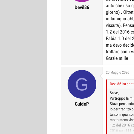
auto che uso q
r
I
Devil86
giorno) . Oltre
e
n
in famiglia ab
D
i
vissuta). Pens
i
z
1.2 del 2016 c
s
i
Fabia 1.0 del 
c
o
ma devo decide
u
trattare con i v
s
Grazie mille
s
i
20 Maggio 2026
G
o
Devil86 ha scrit
n
e
Salve,
Purtroppo la mi
GuidoP
Stavo pensando 
io per tragitto 
tanto in quanto
molto meno viss
1.2 del 2016 co
2016 con 111 km