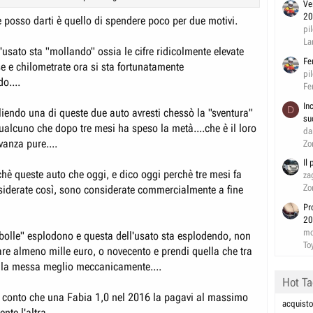
Ve
piedi... Consigli? ( Anche per trattare con i vari venditori).
20
e posso darti è quello di spendere poco per due motivi.
pi
La
l'usato sta "mollando" ossia le cifre ridicolmente elevate
Fe
e e chilometrate ora si sta fortunatamente
pi
o....
Fe
In
D
liendo una di queste due auto avresti chessò la "sventura"
su
ualcuno che dopo tre mesi ha speso la metà....che è il loro
da
avanza pure....
Zo
Il
chè queste auto che oggi, e dico oggi perchè tre mesi fa
za
Zo
iderate così, sono considerate commercialmente a fine
Pr
20
mo
"bolle" esplodono e questa dell'usato sta esplodendo, non
To
tare almeno mille euro, o novecento e prendi quella che tra
 la messa meglio meccanicamente....
Hot T
e conto che una Fabia 1,0 nel 2016 la pagavi al massimo
acquisto
te l'altra.......