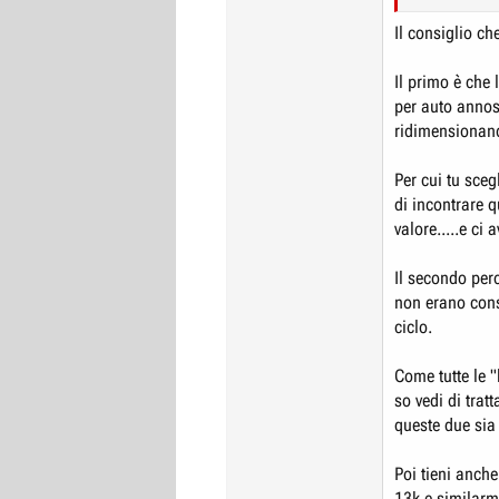
dato che sono a 
Grazie mille
Il consiglio ch
Il primo è che 
per auto annos
ridimensionand
Per cui tu sceg
di incontrare q
valore.....e ci 
Il secondo per
non erano cons
ciclo.
Come tutte le 
so vedi di trat
queste due sia
Poi tieni anch
13k e similarmen