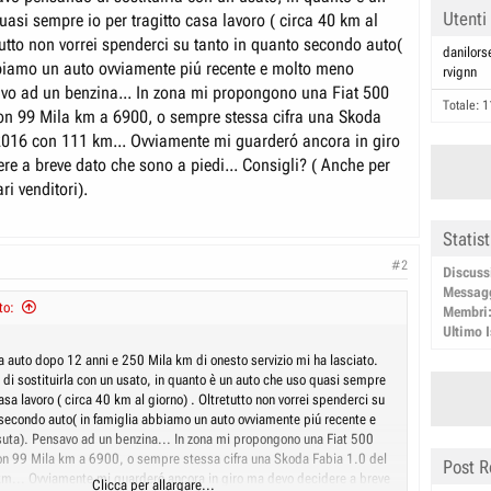
Utenti
uasi sempre io per tragitto casa lavoro ( circa 40 km al
tutto non vorrei spenderci su tanto in quanto secondo auto(
danilors
biamo un auto ovviamente piú recente e molto meno
rvignn
avo ad un benzina... In zona mi propongono una Fiat 500
Totale: 1
on 99 Mila km a 6900, o sempre stessa cifra una Skoda
2016 con 111 km... Ovviamente mi guarderó ancora in giro
re a breve dato che sono a piedi... Consigli? ( Anche per
ari venditori).
Statis
#2
Discuss
Messag
to:
Membri
Ultimo I
a auto dopo 12 anni e 250 Mila km di onesto servizio mi ha lasciato.
di sostituirla con un usato, in quanto è un auto che uso quasi sempre
casa lavoro ( circa 40 km al giorno) . Oltretutto non vorrei spenderci su
 secondo auto( in famiglia abbiamo un auto ovviamente piú recente e
uta). Pensavo ad un benzina... In zona mi propongono una Fiat 500
n 99 Mila km a 6900, o sempre stessa cifra una Skoda Fabia 1.0 del
Post R
... Ovviamente mi guarderó ancora in giro ma devo decidere a breve
Clicca per allargare...