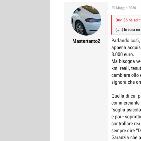
20 Maggio 2026
Devil86 ha scrit
(....) In zona 
Parlando così, 
Mastertanto2
appena acquist
8.000 euro.
Ma bisogna ved
km, reali, tenu
cambiare olio e
signora che or
Quella di cui p
commerciante :
"soglia psicolo
e poi - sopratt
controllare rea
sempre dire "D
Garanzia che p