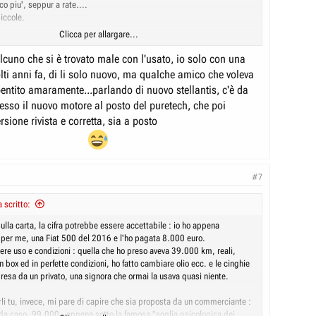
o piu', seppur a rate....
iccole.
Clicca per allargare...
lcuno che si è trovato male con l'usato, io solo con una
ti anni fa, di li solo nuovo, ma qualche amico che voleva
pentito amaramente...parlando di nuovo stellantis, c'è da
esso il nuovo motore al posto del puretech, che poi
sione rivista e corretta, sia a posto
#7
 scritto:
ulla carta, la cifra potrebbe essere accettabile : io ho appena
 per me, una Fiat 500 del 2016 e l'ho pagata 8.000 euro.
re uso e condizioni : quella che ho preso aveva 39.000 km, reali,
 box ed in perfette condizioni, ho fatto cambiare olio ecc. e le cinghie
presa da un privato, una signora che ormai la usava quasi niente.
rli tu, invece, mi pare di capire che sia proposta da un commerciante :
da caso, 99.000 - appena sotto la famosa "soglia psicologica dei