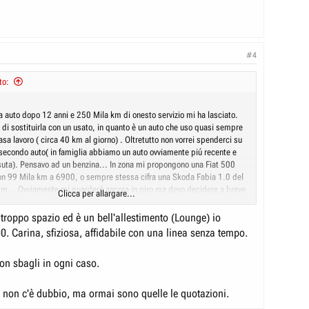
#4
to:
a auto dopo 12 anni e 250 Mila km di onesto servizio mi ha lasciato.
di sostituirla con un usato, in quanto è un auto che uso quasi sempre
casa lavoro ( circa 40 km al giorno) . Oltretutto non vorrei spenderci su
 secondo auto( in famiglia abbiamo un auto ovviamente piú recente e
uta). Pensavo ad un benzina... In zona mi propongono una Fiat 500
n 99 Mila km a 6900, o sempre stessa cifra una Skoda Fabia 1.0 del
... Ovviamente mi guarderó ancora in giro ma devo decidere a breve
Clicca per allargare...
piedi... Consigli? ( Anche per trattare con i vari venditori).
 troppo spazio ed è un bell'allestimento (Lounge) io
0. Carina, sfiziosa, affidabile con una linea senza tempo.
on sbagli in ogni caso.
 non c'è dubbio, ma ormai sono quelle le quotazioni.