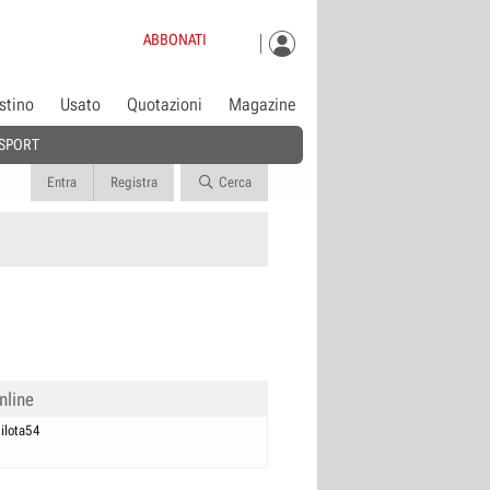
ABBONATI
istino
Usato
Quotazioni
Magazine
SPORT
Entra
Registra
Cerca
nline
ilota54
0