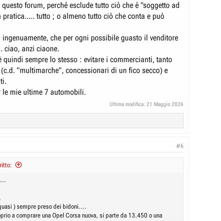
i questo forum, perché esclude tutto ciò che è "soggetto ad
n pratica..... tutto ; o almeno tutto ciò che conta e può
, ingenuamente, che per ogni possibile guasto il venditore
.. ciao, anzi ciaone.
 quindi sempre lo stesso : evitare i commercianti, tanto
 (c.d. "multimarche", concessionari di un fico secco) e
ti.
er le mie ultime 7 automobili.
Ultima modifica:
21 Maggio 2026
#6
itto:
...
,
 quasi ) sempre preso dei bidoni....
roprio a comprare una Opel Corsa nuova, si parte da 13.450 o una