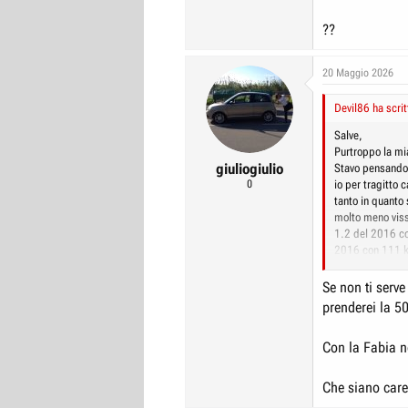
??
20 Maggio 2026
Devil86 ha scrit
Salve,
Purtroppo la mi
giuliogiulio
Stavo pensando 
0
io per tragitto 
tanto in quanto
molto meno viss
1.2 del 2016 co
2016 con 111 km
dato che sono a 
Grazie mille
Se non ti serve
prenderei la 50
Con la Fabia n
Che siano care