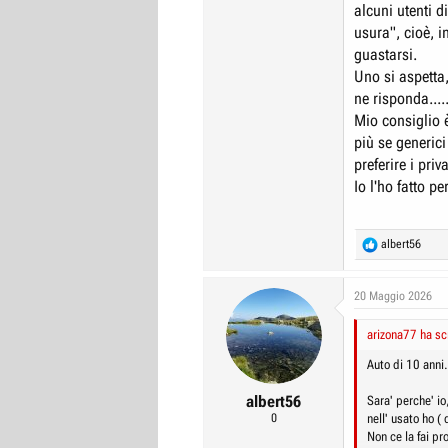
alcuni utenti d
usura", cioè, i
guastarsi.
Uno si aspetta
ne risponda....
Mio consiglio è
più se generici
preferire i priva
Io l'ho fatto p
R
albert56
e
a
c
20 Maggio 2026
t
i
arizona77 ha scr
o
n
Auto di 10 anni.
s
:
albert56
Sara' perche' io
0
nell' usato ho (
Non ce la fai p