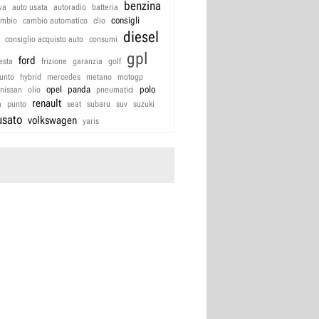
benzina
va
auto usata
autoradio
batteria
consigli
ambio
cambio automatico
clio
diesel
consiglio acquisto auto
consumi
gpl
ford
iesta
frizione
garanzia
golf
unto
hybrid
mercedes
metano
motogp
opel
panda
polo
nissan
olio
pneumatici
renault
a
punto
seat
subaru
suv
suzuki
usato
volkswagen
yaris