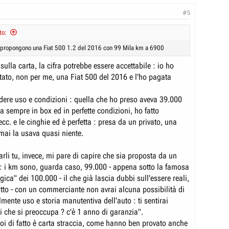
#5
to:
mi propongono una Fiat 500 1.2 del 2016 con 99 Mila km a 6900
sulla carta, la cifra potrebbe essere accettabile : io ho
ato, non per me, una Fiat 500 del 2016 e l'ho pagata
ere uso e condizioni : quella che ho preso aveva 39.000
ta sempre in box ed in perfette condizioni, ho fatto
cc. e le cinghie ed è perfetta : presa da un privato, una
mai la usava quasi niente.
arli tu, invece, mi pare di capire che sia proposta da un
 i km sono, guarda caso, 99.000 - appena sotto la famosa
gica" dei 100.000 - il che già lascia dubbi sull'essere reali,
utto - con un commerciante non avrai alcuna possibilità di
lmente uso e storia manutentiva dell'auto : ti sentirai
i che si preoccupa ? c'è 1 anno di garanzia".
oi di fatto è carta straccia, come hanno ben provato anche