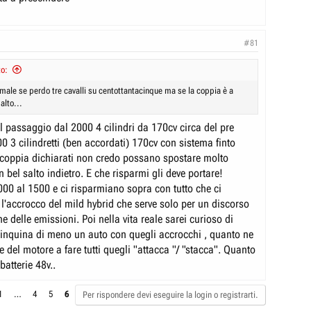
#81
to:
 male se perdo tre cavalli su centottantacinque ma se la coppia è a
alto...
l passaggio dal 2000 4 cilindri da 170cv circa del pre
00 3 cilindretti (ben accordati) 170cv con sistema finto
di coppia dichiarati non credo possano spostare molto
un bel salto indietro. E che risparmi gli deve portare!
00 al 1500 e ci risparmiano sopra con tutto che ci
 l'accrocco del mild hybrid che serve solo per un discorso
 delle emissioni. Poi nella vita reale sarei curioso di
inquina di meno un auto con quegli accrocchi , quanto ne
te del motore a fare tutti quegli "attacca "/ "stacca". Quanto
atterie 48v..
1
…
4
5
6
Per rispondere devi eseguire la login o registrarti.