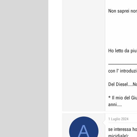
Non saprei non
Ho letto da piu
-------------------
con l' introduz
Del Diesel....N
* Il mio del Gi
anni....
1 Luglio 2024
A
se interessa ho
micidiale):