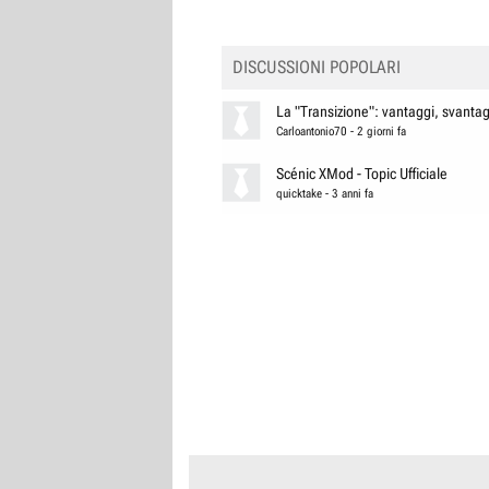
DISCUSSIONI POPOLARI
La "Transizione": vantaggi, svantagg
Carloantonio70
-
2 giorni fa
Scénic XMod - Topic Ufficiale
quicktake
-
3 anni fa