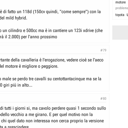
motore
problem
d è di fatto un 118d (150cv quindi, "come sempre") con la
toyota
del mild hybrid.
o un cilindro e 500cc ma è in cantiere un 123i xdrive (che
à il 2.000) per l'anno prossimo
#79
ante della cavalleria è l'erogazione, vedere cioè se l'aeco
del motore è migliore o peggiore.
o male se perdo tre cavalli su centottantacinque ma se la
 giri più in alto...
#80
 di tutti i giorni si, ma cavolo perdere quasi 1 secondo sullo
dello vecchio a me girano. E per quel motivo non la
 chi quel dato non interessa non cerca proprio la versione
ta a prescindere