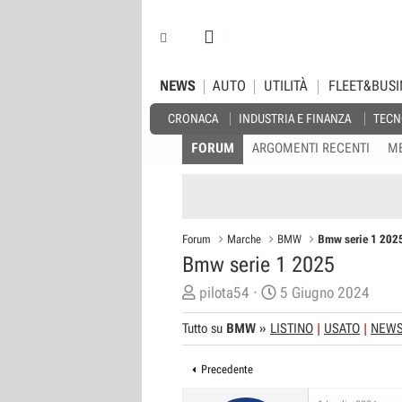
NEWS
AUTO
UTILITÀ
FLEET&BUSI
CRONACA
INDUSTRIA E FINANZA
TECN
FORUM
ARGOMENTI RECENTI
M
Forum
Marche
BMW
Bmw serie 1 202
Bmw serie 1 2025
C
D
pilota54
5 Giugno 2024
r
a
Tutto su
BMW
»
LISTINO
USATO
NEW
e
t
a
a
Precedente
t
d
o
i