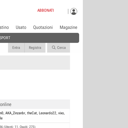
ABBONATI
istino
Usato
Quotazioni
Magazine
SPORT
Entra
Registra
Cerca
 online
in0
AKA_Zinzanbr
theCat
Leonardo22
vixo
le
86 (Utenti: 11, Ospiti: 275)