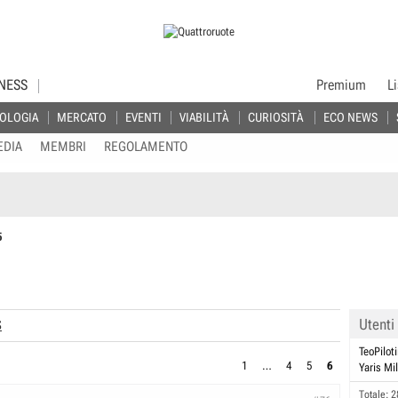
NESS
Premium
L
OLOGIA
MERCATO
EVENTI
VIABILITÀ
CURIOSITÀ
ECO NEWS
EDIA
MEMBRI
REGOLAMENTO
5
Utenti
S
TeoPilot
1
…
4
5
6
Yaris Mil
Totale: 2