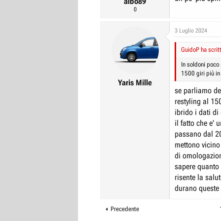
albo89
0
3 Luglio 2024
GuidoP ha scrit
In soldoni poco
1500 giri più in 
Yaris Mille
se parliamo de
restyling al 15
ibrido i dati 
il fatto che e' 
passano dal 20
mettono vicino
di omologazione
sapere quanto 
risente la salu
durano queste b
Precedente