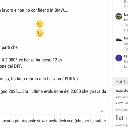
flo
Zo
 lavoro e non ho confidenti in BMW....
Nu
co
Te
Fi
Nu
gn
' parti che
To
La
G
----- il 2.000* cc benza ha perso 12 cv--------------------------
Gu
ione del DPF.
La
on so, ho fatto ritorno alla benzina ( PURA )
Hot T
acquisto
ugno 2023....Era l'ultima evoluzione del 2.000 che girava da
auto nuo
bmw
c
consiglio
#78
fiat
f
 trovato piu risposte si wikipedia tedesco (che per le auto è
grande p