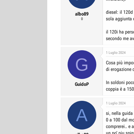
diesel: il 120
albo89
sola aggiunta 
0
il 120i ha pers
secondo me avr
1 Luglio 2024
G
Cosa più import
di erogazione 
In soldoni poc
GuidoP
coppia è a 1500
1 Luglio 2024
A
si, nella guida
0 a 100 dal mo
comprerei.. e a
un po' piu spin