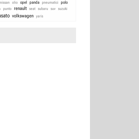
opel
panda
polo
nissan
olio
pneumatici
renault
a
punto
seat
subaru
suv
suzuki
usato
volkswagen
yaris