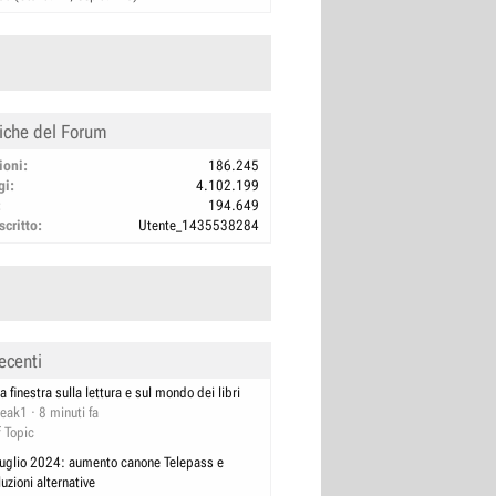
tiche del Forum
ioni
186.245
gi
4.102.199
194.649
scritto
Utente_1435538284
ecenti
a finestra sulla lettura e sul mondo dei libri
reak1
8 minuti fa
f Topic
luglio 2024: aumento canone Telepass e
luzioni alternative