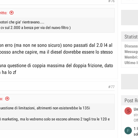
#76
itto:
tori che gia' rientravano....
 cv sul 2.000 a benza per via del nuovo filtro )
Statis
on erro (ma non ne sono sicuro) sono passati dal 2.0 l4 al
Discuss
 posso anche capire, ma il diesel dovrebbe essere lo stesso
Messag
Membri
Ultimo I
una questione di coppia massima del doppia frizione, dato
 ha lo zf
#77
o:
Post R
uestione di limitazioni, altrimenti non esisterebbe la 135i
Un
S
st
 marketing, ma lo vedremo solo se escono almeno 2 tagli tra le 120 e
Of
1 
F
so