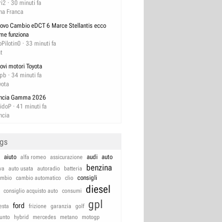
ri2
30 minuti fa
na Franca
ovo Cambio eDCT 6 Marce Stellantis ecco
me funziona
oPilotin0
33 minuti fa
at
ovi motori Toyota
pb
34 minuti fa
yota
ncia Gamma 2026
idoP
41 minuti fa
ncia
ags
aiuto
audi
auto
alfa romeo
assicurazione
benzina
va
auto usata
autoradio
batteria
consigli
ambio
cambio automatico
clio
diesel
consiglio acquisto auto
consumi
gpl
ford
iesta
frizione
garanzia
golf
unto
hybrid
mercedes
metano
motogp