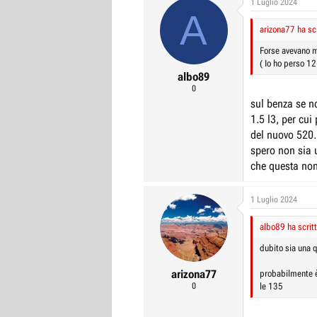
1 Luglio 2024
A
r
I
arizona77 ha scr
e
n
D
i
Forse avevano mo
( Io ho perso 12
i
z
albo89
s
i
0
c
o
sul benza se n
u
1.5 l3, per cui
s
del nuovo 520.
s
spero non sia 
che questa non
i
o
n
1 Luglio 2024
e
albo89 ha scritt
dubito sia una q
arizona77
probabilmente è
0
le 135