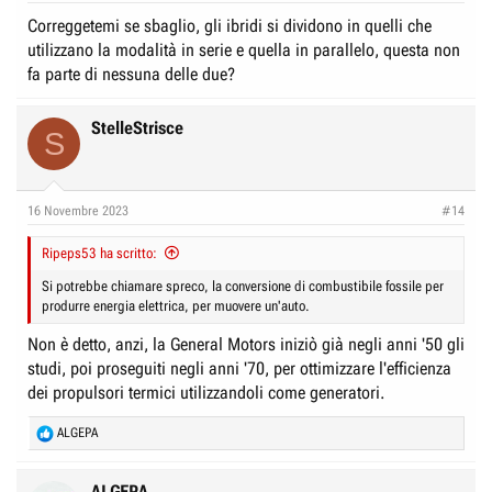
Correggetemi se sbaglio, gli ibridi si dividono in quelli che
utilizzano la modalità in serie e quella in parallelo, questa non
fa parte di nessuna delle due?
StelleStrisce
S
16 Novembre 2023
#14
Ripeps53 ha scritto:
Si potrebbe chiamare spreco, la conversione di combustibile fossile per
produrre energia elettrica, per muovere un'auto.
Non è detto, anzi, la General Motors iniziò già negli anni '50 gli
studi, poi proseguiti negli anni '70, per ottimizzare l'efficienza
dei propulsori termici utilizzandoli come generatori.
R
ALGEPA
e
a
c
ALGEPA