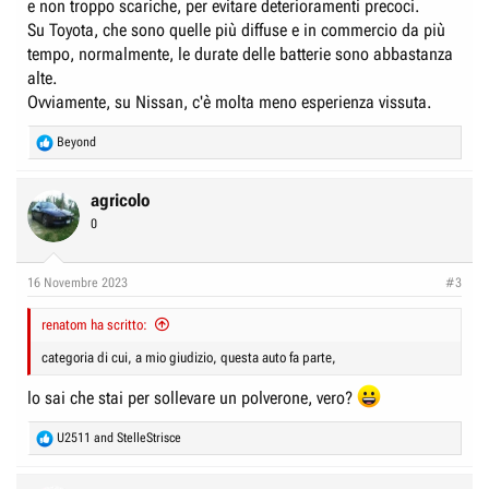
Quale sarà il prezzo per la sostituzione?
e non troppo scariche, per evitare deterioramenti precoci.
Io non ho trovato risposte
Su Toyota, che sono quelle più diffuse e in commercio da più
tempo, normalmente, le durate delle batterie sono abbastanza
alte.
Ovviamente, su Nissan, c'è molta meno esperienza vissuta.
R
Beyond
e
a
c
agricolo
t
0
i
o
n
16 Novembre 2023
#3
s
:
renatom ha scritto:
categoria di cui, a mio giudizio, questa auto fa parte,
lo sai che stai per sollevare un polverone, vero?
R
U2511
and
StelleStrisce
e
a