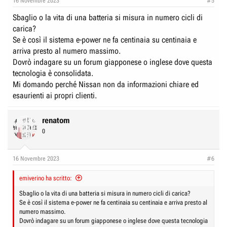
16 Novembre 2023
#5
s
:
Sbaglio o la vita di una batteria si misura in numero cicli di
carica?
Se è così il sistema e-power ne fa centinaia su centinaia e
arriva presto al numero massimo.
Dovrò indagare su un forum giapponese o inglese dove questa
tecnologia è consolidata.
Mi domando perché Nissan non da informazioni chiare ed
esaurienti ai propri clienti.
renatom
0
16 Novembre 2023
#6
emiverino ha scritto:
Sbaglio o la vita di una batteria si misura in numero cicli di carica?
Se è così il sistema e-power ne fa centinaia su centinaia e arriva presto al
numero massimo.
Dovrò indagare su un forum giapponese o inglese dove questa tecnologia