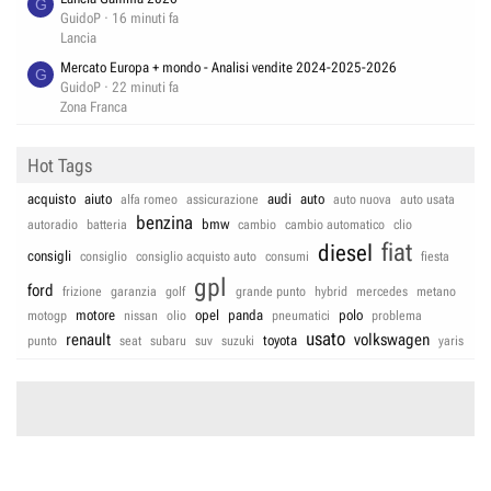
G
GuidoP
16 minuti fa
Lancia
Mercato Europa + mondo - Analisi vendite 2024-2025-2026
G
GuidoP
22 minuti fa
Zona Franca
Hot Tags
acquisto
aiuto
audi
auto
alfa romeo
assicurazione
auto nuova
auto usata
benzina
bmw
autoradio
batteria
cambio
cambio automatico
clio
fiat
diesel
consigli
consiglio
consiglio acquisto auto
consumi
fiesta
gpl
ford
frizione
garanzia
golf
grande punto
hybrid
mercedes
metano
motore
opel
panda
polo
motogp
nissan
olio
pneumatici
problema
usato
renault
volkswagen
toyota
punto
seat
subaru
suv
suzuki
yaris