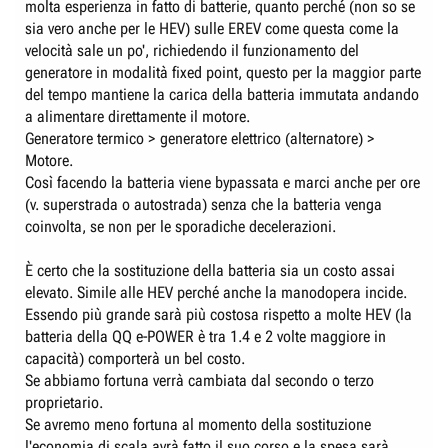
molta esperienza in fatto di batterie, quanto perché (non so se
sia vero anche per le HEV) sulle EREV come questa come la
velocità sale un po', richiedendo il funzionamento del
generatore in modalità fixed point, questo per la maggior parte
del tempo mantiene la carica della batteria immutata andando
a alimentare direttamente il motore.
Generatore termico > generatore elettrico (alternatore) >
Motore.
Così facendo la batteria viene bypassata e marci anche per ore
(v. superstrada o autostrada) senza che la batteria venga
coinvolta, se non per le sporadiche decelerazioni.
È certo che la sostituzione della batteria sia un costo assai
elevato. Simile alle HEV perché anche la manodopera incide.
Essendo più grande sarà più costosa rispetto a molte HEV (la
batteria della QQ e-POWER è tra 1.4 e 2 volte maggiore in
capacità) comporterà un bel costo.
Se abbiamo fortuna verrà cambiata dal secondo o terzo
proprietario.
Se avremo meno fortuna al momento della sostituzione
l'economia di scala avrà fatto il suo corso e la spesa sarà