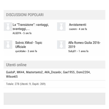
DISCUSSIONI POPOLARI
La "Transizione": vantaggi,
Avvistamenti
svantaggi,...
cuorern
-
4 ore fa
ALGEPA
-
5 ore fa
Scénic XMod - Topic
Alfa Romeo Giulia 2016-
Ufficiale
2019
quicktake
-
3 anni fa
Suby01
-
1 anno fa
Utenti online
GuidoP
MK44
Mastertanto2
AKA_Zinzanbr
Gae1955
Domi2204
Wilson65
Totale: 278 (Utenti: 9, Ospiti: 269)