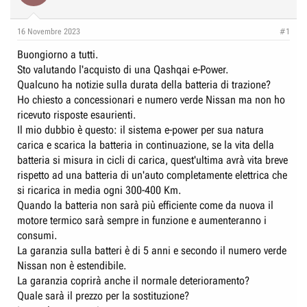
e
n
D
i
16 Novembre 2023
#1
i
z
Buongiorno a tutti.
s
i
Sto valutando l'acquisto di una Qashqai e-Power.
c
o
Qualcuno ha notizie sulla durata della batteria di trazione?
u
Ho chiesto a concessionari e numero verde Nissan ma non ho
s
ricevuto risposte esaurienti.
s
Il mio dubbio è questo: il sistema e-power per sua natura
i
carica e scarica la batteria in continuazione, se la vita della
o
batteria si misura in cicli di carica, quest'ultima avrà vita breve
n
rispetto ad una batteria di un'auto completamente elettrica che
e
si ricarica in media ogni 300-400 Km.
Quando la batteria non sarà più efficiente come da nuova il
motore termico sarà sempre in funzione e aumenteranno i
consumi.
La garanzia sulla batteri è di 5 anni e secondo il numero verde
Nissan non è estendibile.
La garanzia coprirà anche il normale deterioramento?
Quale sarà il prezzo per la sostituzione?