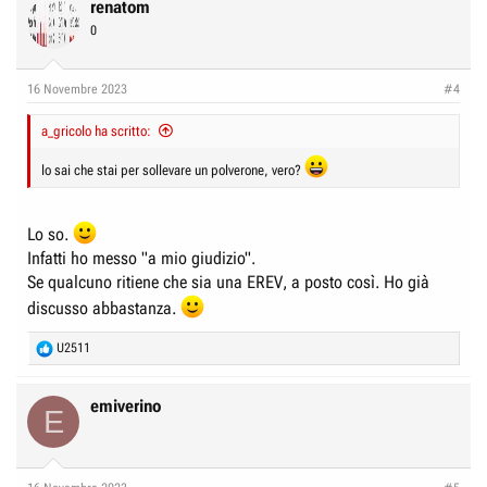
c
renatom
t
0
i
o
n
16 Novembre 2023
#4
s
:
a_gricolo ha scritto:
lo sai che stai per sollevare un polverone, vero?
Lo so.
Infatti ho messo "a mio giudizio".
Se qualcuno ritiene che sia una EREV, a posto così. Ho già
discusso abbastanza.
R
U2511
e
a
c
emiverino
E
t
i
o
n