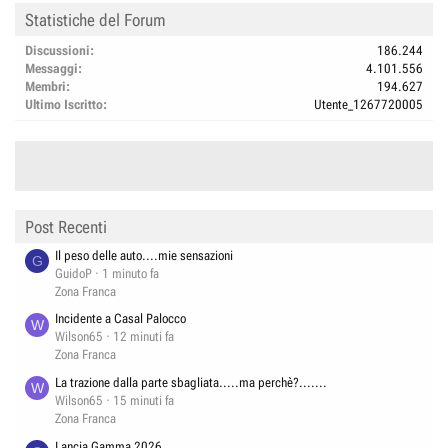
Statistiche del Forum
Discussioni
186.244
Messaggi
4.101.556
Membri
194.627
Ultimo Iscritto
Utente_1267720005
Post Recenti
Il peso delle auto....mie sensazioni
G
GuidoP
1 minuto fa
Zona Franca
Incidente a Casal Palocco
W
Wilson65
12 minuti fa
Zona Franca
La trazione dalla parte sbagliata.....ma perchè?.......
W
Wilson65
15 minuti fa
Zona Franca
Lancia Gamma 2026