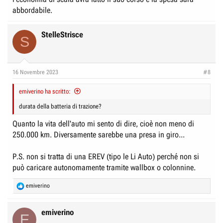
abbordabile.
StelleStrisce
S
16 Novembre 2023
#8
emiverino ha scritto:
durata della batteria di trazione?
Quanto la vita dell'auto mi sento di dire, cioè non meno di
250.000 km. Diversamente sarebbe una presa in giro...
P.S. non si tratta di una EREV (tipo le Li Auto) perché non si
può caricare autonomamente tramite wallbox o colonnine.
R
emiverino
e
a
c
emiverino
E
t