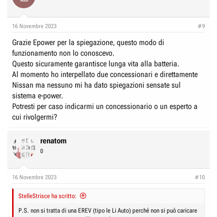
i
o
n
16 Novembre 2023
#9
s
:
Grazie Epower per la spiegazione, questo modo di
funzionamento non lo conoscevo.
Questo sicuramente garantisce lunga vita alla batteria.
Al momento ho interpellato due concessionari e direttamente
Nissan ma nessuno mi ha dato spiegazioni sensate sul
sistema e-power.
Potresti per caso indicarmi un concessionario o un esperto a
cui rivolgermi?
renatom
0
16 Novembre 2023
#10
StelleStrisce ha scritto:
P.S. non si tratta di una EREV (tipo le Li Auto) perché non si può caricare