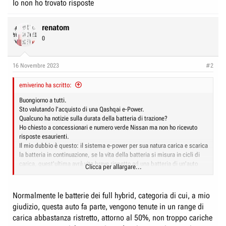
Io non ho trovato risposte
renatom
0
16 Novembre 2023
#2
emiverino ha scritto:
Buongiorno a tutti.
Sto valutando l'acquisto di una Qashqai e-Power.
Qualcuno ha notizie sulla durata della batteria di trazione?
Ho chiesto a concessionari e numero verde Nissan ma non ho ricevuto
risposte esaurienti.
Il mio dubbio è questo: il sistema e-power per sua natura carica e scarica
la batteria in continuazione, se la vita della batteria si misura in cicli di
carica, quest'ultima avrà vita breve rispetto ad una batteria di un'auto
Clicca per allargare...
completamente elettrica che si ricarica in media ogni 300-400 Km.
Quando la batteria non sarà più efficiente come da nuova il motore
termico sarà sempre in funzione e aumenteranno i consumi.
Normalmente le batterie dei full hybrid, categoria di cui, a mio
La garanzia sulla batteri è di 5 anni e secondo il numero verde Nissan non
giudizio, questa auto fa parte, vengono tenute in un range di
è estendibile.
carica abbastanza ristretto, attorno al 50%, non troppo cariche
La garanzia coprirà anche il normale deterioramento?