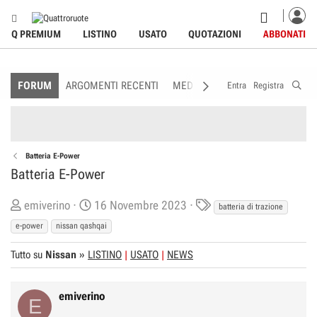
Q PREMIUM
LISTINO
USATO
QUOTAZIONI
ABBONATI
FORUM
ARGOMENTI RECENTI
MEDIA
MEMBRI
REGOLAME
Entra
Registra
Batteria E-Power
Batteria E-Power
C
D
T
emiverino
16 Novembre 2023
batteria di trazione
r
a
a
e-power
nissan qashqai
e
t
g
Tutto su
a
Nissan
»
LISTINO
a
USATO
NEWS
s
t
d
o
i
emiverino
E
r
I