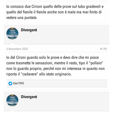
Io conosco due Cirioni quello delle prove sul tubo gradevoli e
quello del fienile il fienile anche non è male ma mai finito di
vedere una puntata
Divergent
3 Novembre 2025
#139
Io del Cironi guardo solo le prove e devo dire che mi piace
come trasmette le sensazioni, mentre il resto, tipo il "pollaio"
non lo guardo proprio, perchè non mi interessa in quanto non
riporta il "cadavere" allo stato originario.
R
Gae1955
e
a
c
Divergent
t
i
o
n