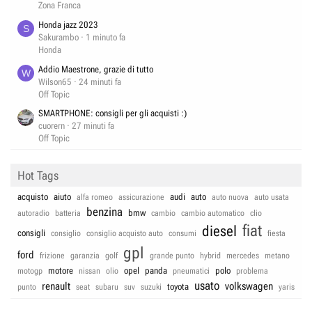
Zona Franca
Honda jazz 2023
S
Sakurambo
1 minuto fa
Honda
Addio Maestrone, grazie di tutto
W
Wilson65
24 minuti fa
Off Topic
SMARTPHONE: consigli per gli acquisti :)
cuorern
27 minuti fa
Off Topic
Hot Tags
acquisto
aiuto
audi
auto
alfa romeo
assicurazione
auto nuova
auto usata
benzina
bmw
autoradio
batteria
cambio
cambio automatico
clio
fiat
diesel
consigli
consiglio
consiglio acquisto auto
consumi
fiesta
gpl
ford
frizione
garanzia
golf
grande punto
hybrid
mercedes
metano
motore
opel
panda
polo
motogp
nissan
olio
pneumatici
problema
usato
renault
volkswagen
toyota
punto
seat
subaru
suv
suzuki
yaris