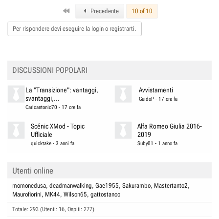
c
First
t
Precedente
10 of 10
i
o
Per rispondere devi eseguire la login o registrarti.
n
s
:
DISCUSSIONI POPOLARI
La "Transizione": vantaggi,
Avvistamenti
svantaggi,...
GuidoP
-
17 ore fa
Carloantonio70
-
17 ore fa
Scénic XMod - Topic
Alfa Romeo Giulia 2016-
Ufficiale
2019
quicktake
-
3 anni fa
Suby01
-
1 anno fa
Utenti online
momonedusa
deadmanwalking
Gae1955
Sakurambo
Mastertanto2
Maurofiorini
MK44
Wilson65
gattostanco
Totale: 293 (Utenti: 16, Ospiti: 277)