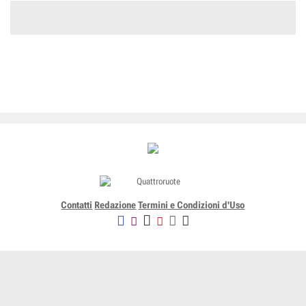
Contatti
Redazione
Termini e Condizioni d'Uso
Editoriale Domus SpA
Via G. Mazzocchi, 1/3 20089 Rozzano (Mi) - Codice fiscale, partita
IVA e iscrizione al Registro delle Imprese di Milano n. 07835550158
R.E.A. di Milano n. 1186124 - Capitale sociale versato € 5.000.000,00 -
Tutti i Diritti Riservati
-
Privacy
-
Informativa Cookie completa
-
- Lic. SIAE n. 4653/I/908