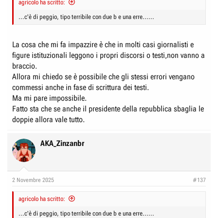
agricolo ha scritto:
e
n
D
i
...c'è di peggio, tipo terribile con due b e una erre......
i
z
s
i
La cosa che mi fa impazzire è che in molti casi giornalisti e
c
o
figure istituzionali leggono i propri discorsi o testi,non vanno a
u
braccio.
s
Allora mi chiedo se è possibile che gli stessi errori vengano
s
commessi anche in fase di scrittura dei testi.
i
Ma mi pare impossibile.
Fatto sta che se anche il presidente della repubblica sbaglia le
o
doppie allora vale tutto.
n
e
AKA_Zinzanbr
2 Novembre 2025
#137
agricolo ha scritto:
...c'è di peggio, tipo terribile con due b e una erre......