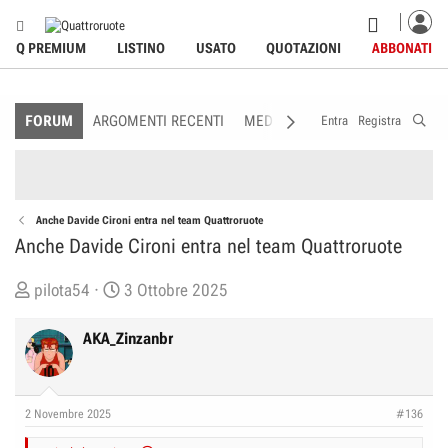
Q PREMIUM
LISTINO
USATO
QUOTAZIONI
ABBONATI
FORUM
ARGOMENTI RECENTI
MEDIA
MEMBRI
REGOLAME
Entra
Registra
Anche Davide Cironi entra nel team Quattroruote
Anche Davide Cironi entra nel team Quattroruote
C
D
pilota54
3 Ottobre 2025
r
a
e
t
AKA_Zinzanbr
a
a
t
d
o
i
2 Novembre 2025
#136
r
I