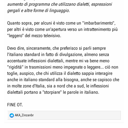
aumento di programma che utilizzano dialetti, espressioni
gergali e altre forme di linguaggio.
Quanto sopra, per alcuni è visto come un "imbarbarimento",
per altri è visto come un'apertura verso un intrattenimento più
"leggero" del mezzo televisivo.
Devo dire, sinceramente, che preferisco si parli sempre
l'italiano standard in fatto di divulgazione, almeno senza
accentuate inflessioni dialettali, mentre mi va bene meno
"rigidità" in trasmissioni meno impegnate o leggere... ciò non
toglie, auspico, che chi utilizza il dialetto sappia interagire
anche in italiano standard alla bisogna, anche se capisco che
in molte zone d'Italia, sia a nord che a sud, le inflessioni
dialettali portano a "storpiare" le parole in italiano.
FINE OT.
R
AKA_Zinzanbr
e
a