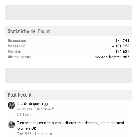
Statistiche del Forum
Discussioni
186.244
Messaggi
4.101.726
Membri
194.631
Ultimo Iscritto
monsdoubdetatt1987
Post Recenti
il caldo di questi gg
Kentauros
Un attimo fa
Off Topic
Osservatorio costo carburanti, rifornimenti, ricariche, report consumi
forumers QR
Gae1955
1 minuto fa