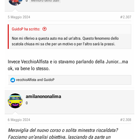
0
Membro dello Staff
5 Maggio 2024
#2.307
GuidoP ha scritto:
Non mi riferivo a questa auto ma ad un'altra. Questo fenomeno dello
scatola chiusa mi sa che per un motivo o per l'altro sarà la prassi.
Invece VecchioAlfista e io stavamo parlando della Junior...ma
ok, va bene lo stesso.
R
vecchioAlfista
and
GuidoP
e
a
c
amilanononalima
t
0
i
o
n
6 Maggio 2024
#2.308
s
:
Meraviglia del nuovo corso o solita minestra riscaldata?
Facciamo un'analisi obiettiva, lasciando da parte un