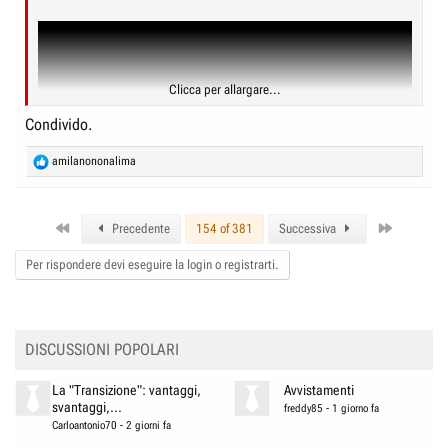
Clicca per allargare...
Condivido.
R
amilanononalima
e
a
c
First
Last
t
Precedente
154 of 381
Successiva
i
o
Per rispondere devi eseguire la login o registrarti.
n
s
:
DISCUSSIONI POPOLARI
La "Transizione": vantaggi,
Avvistamenti
svantaggi,...
freddy85
-
1 giorno fa
Carloantonio70
-
2 giorni fa