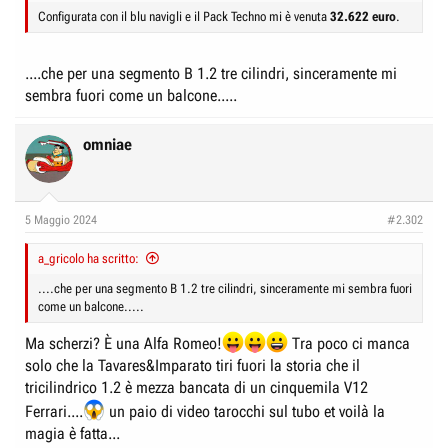
Configurata con il blu navigli e il Pack Techno mi è venuta
32.622 euro
.
....che per una segmento B 1.2 tre cilindri, sinceramente mi
sembra fuori come un balcone.....
omniae
5 Maggio 2024
#2.302
a_gricolo ha scritto:
....che per una segmento B 1.2 tre cilindri, sinceramente mi sembra fuori
come un balcone.....
Ma scherzi? È una Alfa Romeo!
Tra poco ci manca
solo che la Tavares&Imparato tiri fuori la storia che il
tricilindrico 1.2 è mezza bancata di un cinquemila V12
Ferrari....
un paio di video tarocchi sul tubo et voilà la
magia è fatta...