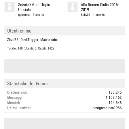
Scénic XMod - Topic
Alfa Romeo Giulia 2016-
Ufficiale
2019
quicktake
-
3 anni fa
Suby01
-
1 anno fa
Utenti online
Zizzo72
DevilTrigger
Maurofiorini
Totale: 148 (Utenti: 6, Ospiti: 142)
Statistiche del Forum
Discussioni
186.245
Messaggi
4.102.163
Membri
194.648
Ultimo Iscritto
castgamblana1986