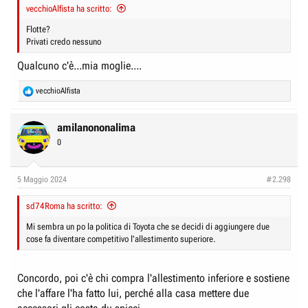
vecchioAlfista ha scritto:
Flotte?
Privati credo nessuno
Qualcuno c'è...mia moglie....
R
vecchioAlfista
e
a
c
amilanononalima
t
0
i
o
n
5 Maggio 2024
#2.298
s
:
sd74Roma ha scritto:
Mi sembra un po la politica di Toyota che se decidi di aggiungere due
cose fa diventare competitivo l'allestimento superiore.
Concordo, poi c'è chi compra l'allestimento inferiore e sostiene
che l'affare l'ha fatto lui, perché alla casa mettere due