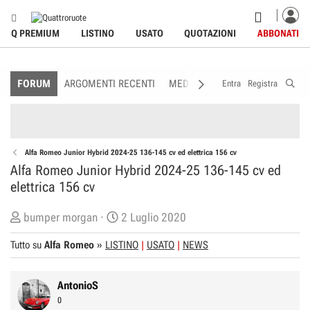
Q PREMIUM
LISTINO
USATO
QUOTAZIONI
ABBONATI
FORUM
ARGOMENTI RECENTI
MEDIA
MEMBRI
REGOLAME
Entra
Registra
Alfa Romeo Junior Hybrid 2024-25 136-145 cv ed elettrica 156 cv
Alfa Romeo Junior Hybrid 2024-25 136-145 cv ed
elettrica 156 cv
C
D
bumper morgan
2 Luglio 2020
r
a
Tutto su
Alfa Romeo
»
LISTINO
USATO
NEWS
e
t
a
a
t
d
AntonioS
o
i
0