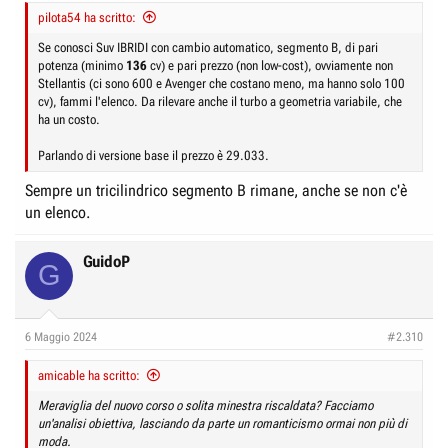
:
pilota54 ha scritto:
Se conosci Suv IBRIDI con cambio automatico, segmento B, di pari
potenza (minimo
136
cv) e pari prezzo (non low-cost), ovviamente non
Stellantis (ci sono 600 e Avenger che costano meno, ma hanno solo 100
cv), fammi l'elenco. Da rilevare anche il turbo a geometria variabile, che
ha un costo.
Parlando di versione base il prezzo è 29.033.
Sempre un tricilindrico segmento B rimane, anche se non c'è
un elenco.
GuidoP
G
6 Maggio 2024
#2.310
amicable ha scritto:
Meraviglia del nuovo corso o solita minestra riscaldata? Facciamo
un'analisi obiettiva, lasciando da parte un romanticismo ormai non più di
moda.