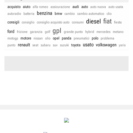
acquisto
aiuto
audi
auto
alfa romeo
assicurazione
auto nuova
auto usata
benzina
bmw
autoradio
batteria
cambio
cambio automatico
clio
fiat
diesel
consigli
consiglio
consiglio acquisto auto
consumi
fiesta
gpl
ford
frizione
garanzia
golf
grande punto
hybrid
mercedes
metano
motore
opel
panda
polo
motogp
nissan
olio
pneumatici
problema
usato
renault
volkswagen
toyota
punto
seat
subaru
suv
suzuki
yaris