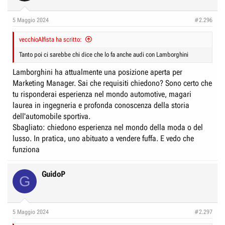
r
I
e
n
5 Maggio 2024
#2.296
D
i
i
vecchioAlfista ha scritto:
z
s
i
Tanto poi ci sarebbe chi dice che lo fa anche audi con Lamborghini
c
o
Lamborghini ha attualmente una posizione aperta per
u
Marketing Manager. Sai che requisiti chiedono? Sono certo che
s
tu risponderai esperienza nel mondo automotive, magari
s
laurea in ingegneria e profonda conoscenza della storia
i
dell'automobile sportiva.
o
Sbagliato: chiedono esperienza nel mondo della moda o del
n
lusso. In pratica, uno abituato a vendere fuffa. E vedo che
e
funziona
GuidoP
G
5 Maggio 2024
#2.297