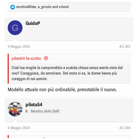
R
vecchioAlfista
,
a_gricolo
and
x-bond
e
a
c
GuidoP
G
t
i
o
n
5 Maggio 2024
#2.303
s
:
pilota54 ha scritto:
Cioè tua moglie la comprerebbe a scatola chiusa senza averla vista dal
vivo? Coraggiosa, da ammirare. Del resto si sa, le donne hanno più
coraggio di noi uomini.
Modello attuale non più ordinabile, prenotabile il nuovo.
pilota54
0
Membro dello Staff
5 Maggio 2024
#2.304