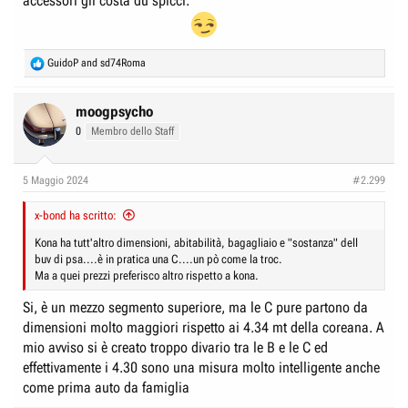
accessori gli costa du spicci.
R
GuidoP
and
sd74Roma
e
a
c
moogpsycho
t
0
Membro dello Staff
i
o
n
5 Maggio 2024
#2.299
s
:
x-bond ha scritto:
Kona ha tutt'altro dimensioni, abitabilità, bagagliaio e "sostanza" dell
buv di psa....è in pratica una C....un pò come la troc.
Ma a quei prezzi preferisco altro rispetto a kona.
Si, è un mezzo segmento superiore, ma le C pure partono da
dimensioni molto maggiori rispetto ai 4.34 mt della coreana. A
mio avviso si è creato troppo divario tra le B e le C ed
effettivamente i 4.30 sono una misura molto intelligente anche
come prima auto da famiglia