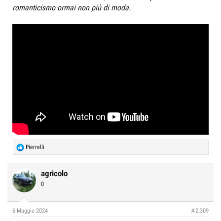
romanticismo ormai non più di moda.
R
Pierrelli
e
a
c
agricolo
t
0
i
o
n
6 Maggio 2024
#2.309
s