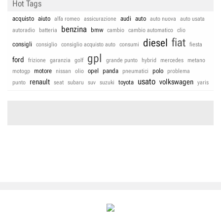
Hot Tags
acquisto
aiuto
audi
auto
alfa romeo
assicurazione
auto nuova
auto usata
benzina
bmw
autoradio
batteria
cambio
cambio automatico
clio
fiat
diesel
consigli
consiglio
consiglio acquisto auto
consumi
fiesta
gpl
ford
frizione
garanzia
golf
grande punto
hybrid
mercedes
metano
motore
opel
panda
polo
motogp
nissan
olio
pneumatici
problema
usato
renault
volkswagen
toyota
punto
seat
subaru
suv
suzuki
yaris