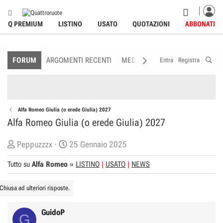
Q PREMIUM
LISTINO
USATO
QUOTAZIONI
ABBONATI
FORUM
ARGOMENTI RECENTI
MEDIA
MEMBRI
REGOLAME
Entra
Registra
Alfa Romeo Giulia (o erede Giulia) 2027
Alfa Romeo Giulia (o erede Giulia) 2027
C
D
Peppuzzzx
25 Gennaio 2025
r
a
Tutto su
Alfa Romeo
»
LISTINO
USATO
NEWS
e
t
a
a
Chiusa ad ulteriori risposte.
t
d
o
i
GuidoP
r
I
G