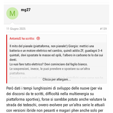
mg27
M
11 Giugno 2025
#139
AntonioS ha scritto:
Il mito del pianale (piattaforma, non pianale!) Giorgio: mettici una
batteria e un motore elettrico nel cambio, quindi addio ZF, guadagni 3-4
quintali, devi spostate le masse ed oplà, l'albero in carbonio te lo dai sui
denti.
Lo vuoi fare tutto elettrico? Devi cominciare dal foglio bianco.
Le sospensioni, invece, le puoi prendere e spostare su un'altra
piattaforma.
Giorgio è nata (quindi morta) termica: se la elettrifichi come serve non ha
Clicca per allargare...
più senso
Però dati i tempi lunghissimi di sviluppo delle nuove (per via
dei discorsi da te scritti, difficoltà nella multienergia su
piattaforma sportiva), forse si sarebbe potuto anche valutare la
strada dei tedeschi, ovvero evolvere per un'altra serie le attuali
con versioni ibride non pesanti e magari phev anche solo per