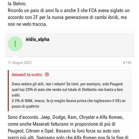
la Stelvio.
Ricordo un paio di anni fa o anche 3 che FCA aveva siglato un
accordo con ZF per la nuova generazione di cambi ibridi, ma
non ne vedo traccia.
iridis_alpha
I
11 Giugno 2025
#140
AntonioS ha scritto:
Dwvu vedere gli utili, non i volumi! Se tieni, per esempio, solo Peugeot
quel tuo 20% di auto che vende sul totale di Stellantis non basta a fare
soldi.
Il 3% di RAM, invece, fa (o meglio faceva prima che togliessero il V8) un
pozzo di quattrini
Sono d'accordo. Jeep, Dodge, Ram, Chrysler e Alfa Romeo,
come anche Maserati fatturano in proporzione di più di
Peugeot, Citroen e Opel. Basano la loro forza su auto con
prezzi più alti. Speriamo solo che Alfa Romeo non fa la fine di