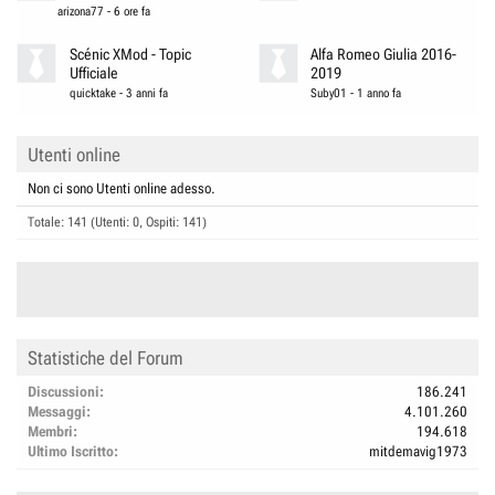
arizona77
-
6 ore fa
Scénic XMod - Topic
Alfa Romeo Giulia 2016-
Ufficiale
2019
quicktake
-
3 anni fa
Suby01
-
1 anno fa
Utenti online
Non ci sono Utenti online adesso.
Totale: 141 (Utenti: 0, Ospiti: 141)
Statistiche del Forum
Discussioni
186.241
Messaggi
4.101.260
Membri
194.618
Ultimo Iscritto
mitdemavig1973