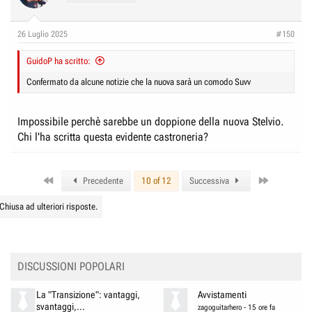
i
o
n
26 Luglio 2025
#150
s
:
GuidoP ha scritto:
Confermato da alcune notizie che la nuova sarà un comodo Suvv
Impossibile perchè sarebbe un doppione della nuova Stelvio.
Chi l'ha scritta questa evidente castroneria?
First
Last
Precedente
10 of 12
Successiva
Chiusa ad ulteriori risposte.
DISCUSSIONI POPOLARI
La "Transizione": vantaggi,
Avvistamenti
svantaggi,...
zagoguitarhero
-
15 ore fa