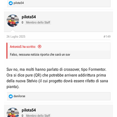
R
pilota54
e
a
c
pilota54
t
0
Membro dello Staff
i
o
n
26 Luglio 2025
#149
s
:
AntonioS ha scritto:
Falso, nessuna notizia riporta che sarà un suv
Suv no, ma molti hanno parlato di crossover, tipo Formentor.
Ora si dice pure (QR) che potrebbe arrivare addirittura prima
della nuova Stelvio (il cui progetto dovrà essere rifatto di sana
pianta).
R
danilorse
e
a
c
pilota54
t
0
Membro dello Staff