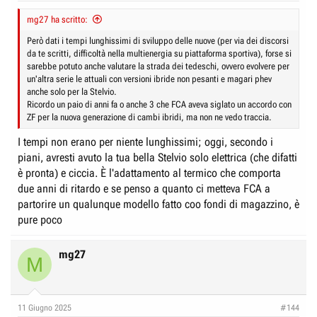
mg27 ha scritto:
Però dati i tempi lunghissimi di sviluppo delle nuove (per via dei discorsi
da te scritti, difficoltà nella multienergia su piattaforma sportiva), forse si
sarebbe potuto anche valutare la strada dei tedeschi, ovvero evolvere per
un'altra serie le attuali con versioni ibride non pesanti e magari phev
anche solo per la Stelvio.
Ricordo un paio di anni fa o anche 3 che FCA aveva siglato un accordo con
ZF per la nuova generazione di cambi ibridi, ma non ne vedo traccia.
I tempi non erano per niente lunghissimi; oggi, secondo i
piani, avresti avuto la tua bella Stelvio solo elettrica (che difatti
è pronta) e ciccia. È l'adattamento al termico che comporta
due anni di ritardo e se penso a quanto ci metteva FCA a
partorire un qualunque modello fatto coo fondi di magazzino, è
pure poco
mg27
M
11 Giugno 2025
#144