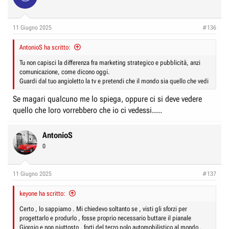
e
n
D
i
11 Giugno 2025
i
z
#136
s
i
AntonioS ha scritto:
c
o
Tu non capisci la differenza fra marketing strategico e pubblicità, anzi
u
comunicazione, come dicono oggi.
s
Guardi dal tuo angioletto la tv e pretendi che il mondo sia quello che vedi
s
Se magari qualcuno me lo spiega, oppure ci si deve vedere
i
quello che loro vorrebbero che io ci vedessi.....
o
n
AntonioS
e
0
11 Giugno 2025
#137
keyone ha scritto:
Certo , lo sappiamo . Mi chiedevo soltanto se , visti gli sforzi per
progettarlo e produrlo , fosse proprio necessario buttare il pianale
Giorgio e non piuttosto , forti del terzo polo automobilistico al mondo ,