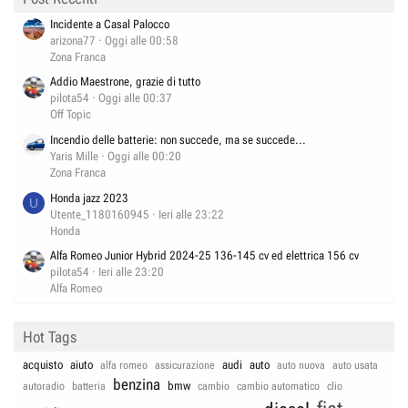
Incidente a Casal Palocco
arizona77
Oggi alle 00:58
Zona Franca
Addio Maestrone, grazie di tutto
pilota54
Oggi alle 00:37
Off Topic
Incendio delle batterie: non succede, ma se succede...
Yaris Mille
Oggi alle 00:20
Zona Franca
Honda jazz 2023
U
Utente_1180160945
Ieri alle 23:22
Honda
Alfa Romeo Junior Hybrid 2024-25 136-145 cv ed elettrica 156 cv
pilota54
Ieri alle 23:20
Alfa Romeo
Hot Tags
acquisto
aiuto
audi
auto
alfa romeo
assicurazione
auto nuova
auto usata
benzina
bmw
autoradio
batteria
cambio
cambio automatico
clio