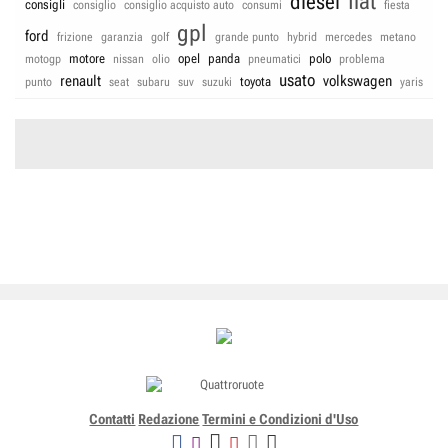
fiat
diesel
consigli
consiglio
consiglio acquisto auto
consumi
fiesta
gpl
ford
frizione
garanzia
golf
grande punto
hybrid
mercedes
metano
motore
opel
panda
polo
motogp
nissan
olio
pneumatici
problema
usato
renault
volkswagen
toyota
punto
seat
subaru
suv
suzuki
yaris
Contatti
Redazione
Termini e Condizioni d'Uso