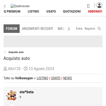
Q PREMIUM
LISTINO
USATO
QUOTAZIONI
ABBONATI
FORUM
ARGOMENTI RECENTI
MEDIA
MEMBRI
REGOLAME
Entra
Registra
Acquisto auto
Acquisto auto
C
D
Alto120
23 Agosto 2024
r
a
Tutto su
Volkswagen
»
LISTINO
USATO
NEWS
e
t
a
a
t
d
eta*beta
o
i
0
r
I