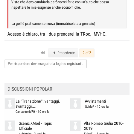
Visto che devo cambiarla però vorrei farlo con un’auto che possa
rispettare le mie esigenze anche economiche.
La golf è praticamente nuova (immatricolata a gennaio)
Adesso è chiaro, tra i due prenderei la TRoc, IMVHO.
First
Precedente
2 of 2
Per rispondere devi eseguire la login o registrarti.
DISCUSSIONI POPOLARI
La "Transizione": vantaggi,
Avvistamenti
svantaggi,...
GuidoP
-
10 ore fa
Carloantonio70
-
10 ore fa
Scénic XMod - Topic
Alfa Romeo Giulia 2016-
Ufficiale
2019
quicktake
-
3 anni fa
Suby01
-
1 anno fa