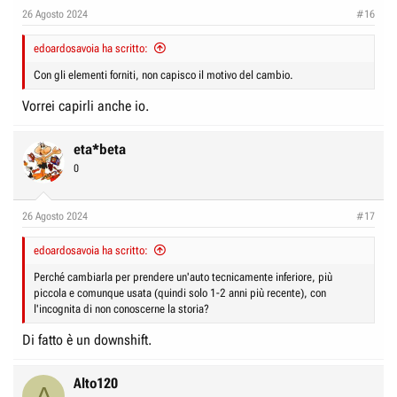
e
n
26 Agosto 2024
#16
D
i
i
edoardosavoia ha scritto:
z
s
i
Con gli elementi forniti, non capisco il motivo del cambio.
c
o
Vorrei capirli anche io.
u
s
eta*beta
s
0
i
o
26 Agosto 2024
#17
n
e
edoardosavoia ha scritto:
Perché cambiarla per prendere un'auto tecnicamente inferiore, più
piccola e comunque usata (quindi solo 1-2 anni più recente), con
l'incognita di non conoscerne la storia?
Di fatto è un downshift.
Alto120
A