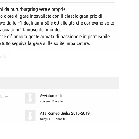
ni da nururburgring vere e proprie.
o d'ore di gare intervallate con il classic gran prix di
o dalle F1 degli anni 50 e 60 alle gt3 che correvano sotto
 tracciato più famoso del mondo.
 che c'é ancora gente armata di passione e impermeabile
tutto seguiva la gara sulle solite impalcature.
rti.
i,...
Avvistamenti
cuorern
-
3 ore fa
Alfa Romeo Giulia 2016-2019
Suby01
-
1 anno fa