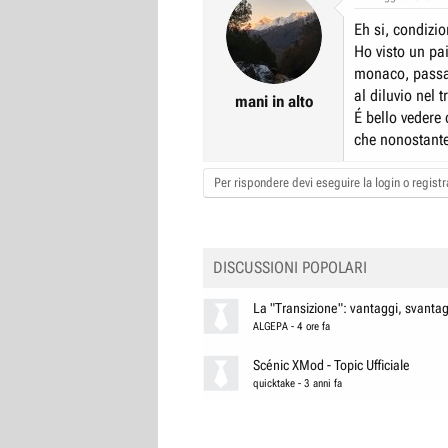
Eh si, condizio
Ho visto un pai
monaco, passav
al diluvio nel
mani in alto
É bello vedere
che nonostante 
Per rispondere devi eseguire la login o registra
DISCUSSIONI POPOLARI
La "Transizione": vantaggi, svantagg
ALGEPA
-
4 ore fa
Scénic XMod - Topic Ufficiale
quicktake
-
3 anni fa