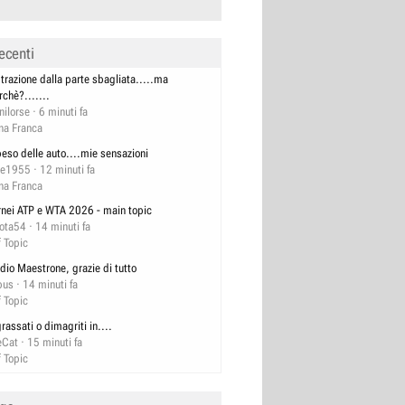
ecenti
 trazione dalla parte sbagliata.....ma
rchè?.......
nilorse
6 minuti fa
na Franca
 peso delle auto....mie sensazioni
e1955
12 minuti fa
na Franca
rnei ATP e WTA 2026 - main topic
lota54
14 minuti fa
f Topic
dio Maestrone, grazie di tutto
bus
14 minuti fa
f Topic
grassati o dimagriti in....
eCat
15 minuti fa
f Topic