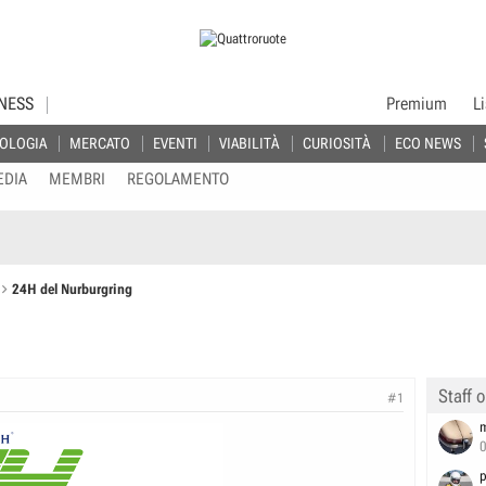
NESS
Premium
L
OLOGIA
MERCATO
EVENTI
VIABILITÀ
CURIOSITÀ
ECO NEWS
EDIA
MEMBRI
REGOLAMENTO
24H del Nurburgring
Staff o
#1
p