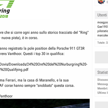
Utenti
moogps
Gae195
pilistati
re che si corre ogni anno sullo storico tracciato del "Ring"
marcole
 nuova pista), è in corso.
Totale: 3
hanno registrato la pole position della Porsche 911 GT3R
rens Vanthoor. Questi i top 30 in qualifica:
ers/Dovis/Downloads/24%20Ore%20del%20Nurburgring%20-
20Qualifying.pdf
Statis
Discuss
ima Ferrari, ma la casa di Maranello, e la sua
Messag
AF corse hanno sempre "snobbato" questa corsa.
Membri
Ultimo I
Vanthoor