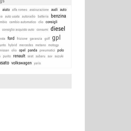
ags
aiuto
audi
auto
alfa romeo
assicurazione
benzina
va
auto usata
autoradio
batteria
consigli
ambio
cambio automatico
clio
diesel
consiglio acquisto auto
consumi
gpl
ford
iesta
frizione
garanzia
golf
unto
hybrid
mercedes
metano
motogp
opel
panda
polo
nissan
olio
pneumatici
renault
a
punto
seat
subaru
suv
suzuki
usato
volkswagen
yaris