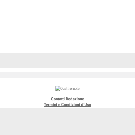
Contatti
Redazione
Termini e Condizioni d'Uso
Meridiani Montagne
Ruoteclassiche
Motonline
Editoriale Domus
Montagn
Pubblicità
ShopED