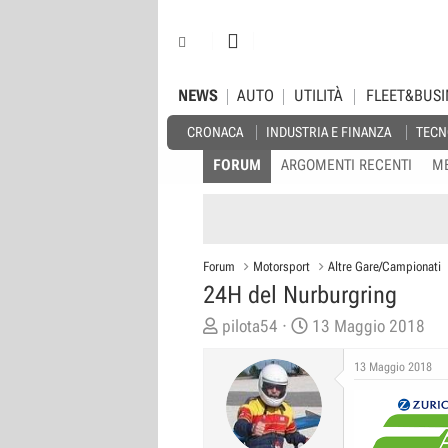
NEWS
AUTO
UTILITÀ
FLEET&BUSI
CRONACA
INDUSTRIA E FINANZA
TECN
FORUM
ARGOMENTI RECENTI
M
Forum
Motorsport
Altre Gare/Campionati
24H del Nurburgring
C
D
pilota54
13 Maggio 2018
r
a
13 Maggio 2018
e
t
a
a
t
d
o
i