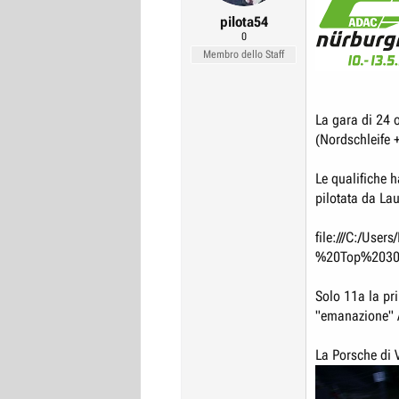
r
I
pilota54
0
e
n
Membro dello Staff
D
i
i
z
s
i
La gara di 24 o
c
o
(Nordschleife +
u
s
Le qualifiche 
s
pilotata da Lau
i
o
file:///C:/Us
n
%20Top%2030%
e
Solo 11a la pr
"emanazione" 
La Porsche di 