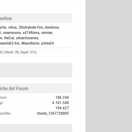
0
 online
ycho
rebus
OttoValvole-Fire
danilorse
5
maxressora
sd74Roma
omniae
on
theCat
edoardosavoia
onardo63-bis
Maurofiorini
pilota54
32 (Utenti: 20, Ospiti: 312)
tiche del Forum
ioni
186.244
gi
4.101.540
194.627
scritto
Utente_1267720005