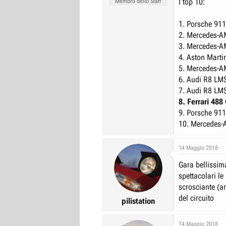
I top 10:
Membro dello Staff
1. Porsche 91
2. Mercedes-
3. Mercedes-
4. Aston Mart
5. Mercedes-
6. Audi R8 LM
7. Audi R8 LM
8. Ferrari 48
9. Porsche 91
10. Mercedes
14 Maggio 2018
Gara bellissim
spettacolari l
scrosciante (a
del circuito
pilistation
14 Maggio 2018