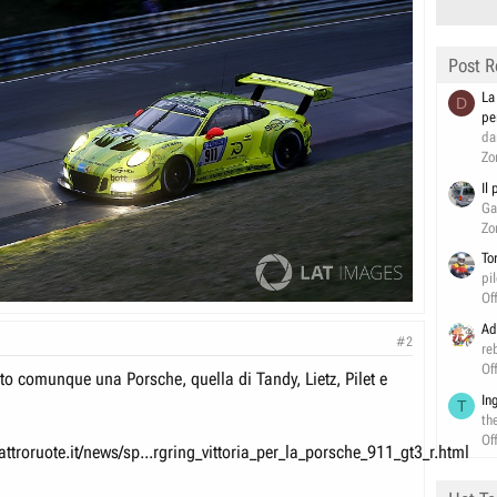
Post R
La
D
pe
da
Zo
Il
Ga
Zo
To
pi
Of
Ad
#2
re
Of
nto comunque una Porsche, quella di Tandy, Lietz, Pilet e
In
T
th
Of
ttroruote.it/news/sp...rgring_vittoria_per_la_porsche_911_gt3_r.html