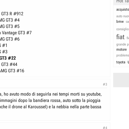
Hot T
acquisto
1 GT3 R #912
auto nuo
AMG GT3 #4
bmw
c
AMG GT3 #5
consiglio
in Vantage GT3 #7
fiat
f
AMG GT3 #6
grande p
S #1
motore
S #3
problem
8 GT3 #22
toyota
1 GT3 #44
-AMG GT3 #16
#3
a, ho avuto modo di seguirla nei tempi morti su youtube,
e immagini dopo la bandiera rossa, auto sotto la pioggia
nche il drone al Karoussel) e la nebbia nella parte bassa
#4