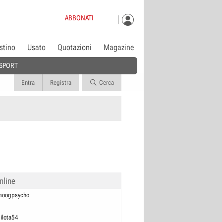
ABBONATI
istino
Usato
Quotazioni
Magazine
SPORT
Entra
Registra
Cerca
nline
moogpsycho
0
ilota54