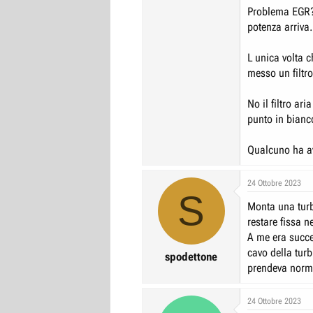
Problema EGR?
potenza arriva.
L unica volta 
messo un filtr
No il filtro ar
punto in bianc
Qualcuno ha av
24 Ottobre 2023
S
Monta una turb
restare fissa ne
A me era succe
cavo della tur
spodettone
prendeva norm
24 Ottobre 2023