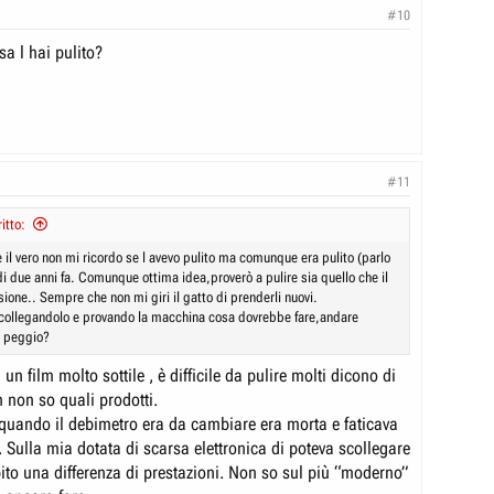
#10
a l hai pulito?
#11
itto:
 il vero non mi ricordo se l avevo pulito ma comunque era pulito (parlo
i due anni fa. Comunque ottima idea,proverò a pulire sia quello che il
ione.. Sempre che non mi giri il gatto di prenderli nuovi.
scollegandolo e provando la macchina cosa dovrebbe fare,andare
o peggio?
 un film molto sottile , è difficile da pulire molti dicono di
n non so quali prodotti.
quando il debimetro era da cambiare era morta e faticava
. Sulla mia dotata di scarsa elettronica di poteva scollegare
bito una differenza di prestazioni. Non so sul più “moderno”