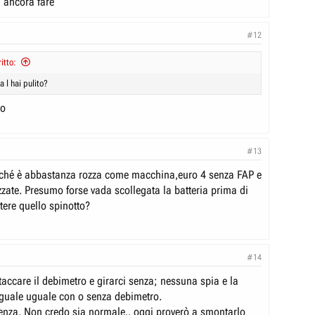
a ancora fare
#12
itto:
 l hai pulito?
to
#13
rché è abbastanza rozza come macchina,euro 4 senza FAP e
zzate. Presumo forse vada scollegata la batteria prima di
ttere quello spinotto?
#14
taccare il debimetro e girarci senza; nessuna spia e la
guale uguale con o senza debimetro.
enza. Non credo sia normale.. oggi proverò a smontarlo