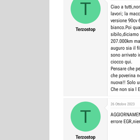
T
Ciao a tutti,no
lavori; la mac
versione 90cv 
bianco.Poi qua
Terzostop
sibilo,diciamo
207.000km ma t
auguro sia il f
sono arrivato i
ciocco qui.
Pensare che pe
che poverina 
nuova!! Solo un
Che non sia l 
26 Ottobre 2023
T
AGGIORNAMENTO:
errore EGR,nien
Terzostop