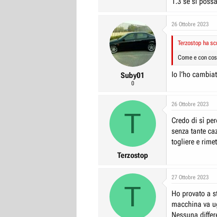
1.3 se si poss
26 Ottobre 2023
Terzostop ha scr
Come e con cosa
Io l’ho cambia
Suby01
0
26 Ottobre 2023
T
Credo di sì pe
senza tante ca
togliere e rime
Terzostop
27 Ottobre 2023
T
Ho provato a s
macchina va u
Nessuna differ