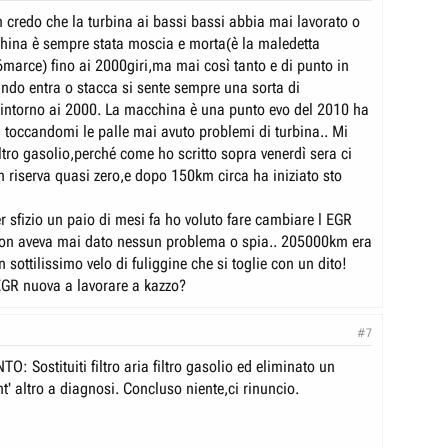
n credo che la turbina ai bassi bassi abbia mai lavorato o
china è sempre stata moscia e morta(è la maledetta
6marce) fino ai 2000giri,ma mai così tanto e di punto in
ndo entra o stacca si sente sempre una sorta di
 intorno ai 2000. La macchina è una punto evo del 2010 ha
occandomi le palle mai avuto problemi di turbina.. Mi
iltro gasolio,perché come ho scritto sopra venerdì sera ci
n riserva quasi zero,e dopo 150km circa ha iniziato sto
r sfizio un paio di mesi fa ho voluto fare cambiare l EGR
non aveva mai dato nessun problema o spia.. 205000km era
 sottilissimo velo di fuliggine che si toglie con un dito!
EGR nuova a lavorare a kazzo?
#7
 Sostituiti filtro aria filtro gasolio ed eliminato un
t' altro a diagnosi. Concluso niente,ci rinuncio.