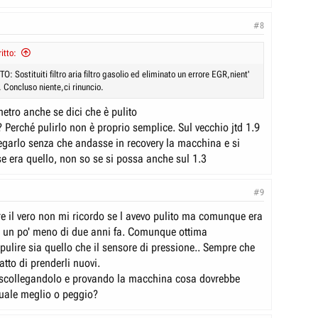
#8
itto:
ostituiti filtro aria filtro gasolio ed eliminato un errore EGR,nient'
. Concluso niente,ci rinuncio.
imetro anche se dici che è pulito
o? Perché pulirlo non è proprio semplice. Sul vecchio jtd 1.9
legarlo senza che andasse in recovery la macchina e si
se era quello, non so se si possa anche sul 1.3
#9
re il vero non mi ricordo se l avevo pulito ma comunque era
di un po' meno di due anni fa. Comunque ottima
pulire sia quello che il sensore di pressione.. Sempre che
atto di prenderli nuovi.
 scollegandolo e provando la macchina cosa dovrebbe
uale meglio o peggio?