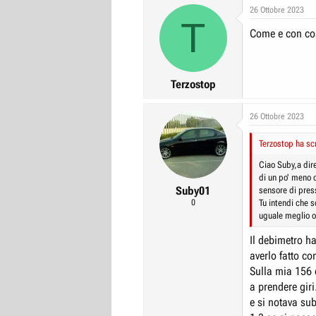
26 Ottobre 2023
T
Come e con cos
Terzostop
26 Ottobre 2023
Terzostop ha scr
Ciao Suby,a dire
di un po' meno d
Suby01
sensore di press
0
Tu intendi che 
uguale meglio 
Il debimetro ha
averlo fatto co
Sulla mia 156 
a prendere giri
e si notava su