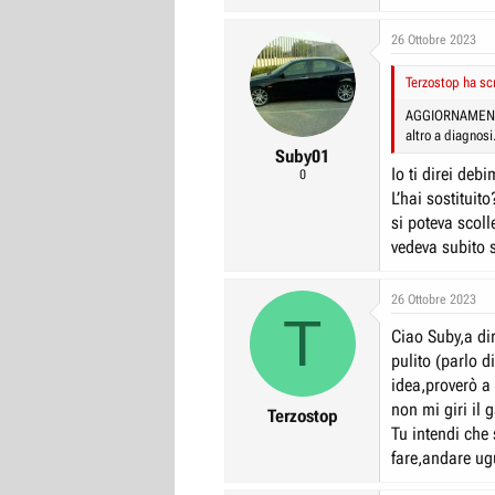
26 Ottobre 2023
Terzostop ha scr
AGGIORNAMENTO: S
altro a diagnosi
Suby01
Io ti direi deb
0
L’hai sostituit
si poteva scol
vedeva subito 
26 Ottobre 2023
T
Ciao Suby,a di
pulito (parlo 
idea,proverò a 
non mi giri il g
Terzostop
Tu intendi che
fare,andare ug