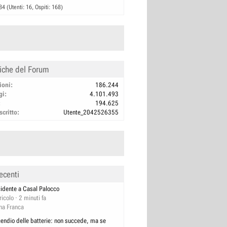
84 (Utenti: 16, Ospiti: 168)
tiche del Forum
ioni
186.244
gi
4.101.493
194.625
scritto
Utente_2042526355
ecenti
cidente a Casal Palocco
ricolo
2 minuti fa
na Franca
cendio delle batterie: non succede, ma se