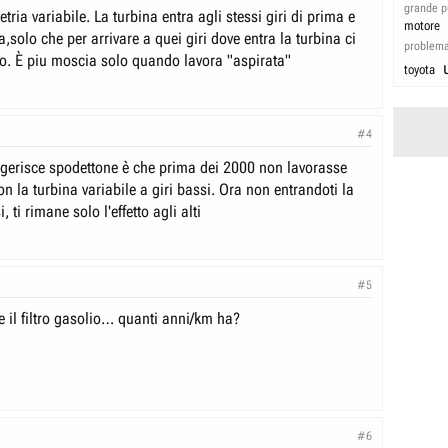
grande p
tria variabile. La turbina entra agli stessi giri di prima e
motore
,solo che per arrivare a quei giri dove entra la turbina ci
problem
o. È piu moscia solo quando lavora "aspirata"
toyota
#4
gerisce spodettone è che prima dei 2000 non lavorasse
n la turbina variabile a giri bassi. Ora non entrandoti la
, ti rimane solo l'effetto agli alti
#5
e il filtro gasolio… quanti anni/km ha?
#6