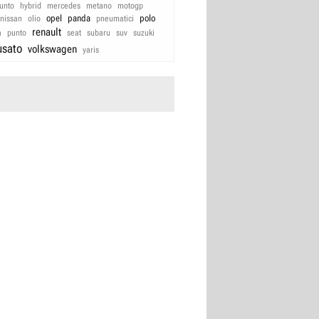
unto
hybrid
mercedes
metano
motogp
opel
panda
polo
nissan
olio
pneumatici
renault
a
punto
seat
subaru
suv
suzuki
usato
volkswagen
yaris