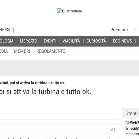
NESS
Premium
L
OLOGIA
MERCATO
EVENTI
VIABILITÀ
CURIOSITÀ
ECO NEWS
EDIA
MEMBRI
REGOLAMENTO
zioni,poi si attiva la turbina e tutto ok.
i si attiva la turbina e tutto ok.
Utenti
CitWeb
Wilson6
#1
marcole