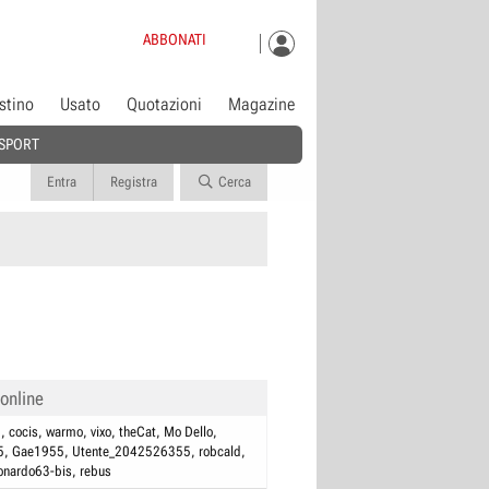
ABBONATI
istino
Usato
Quotazioni
Magazine
SPORT
Entra
Registra
Cerca
 online
2
cocis
warmo
vixo
theCat
Mo Dello
5
Gae1955
Utente_2042526355
robcald
onardo63-bis
rebus