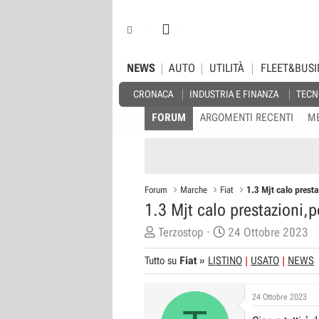
NEWS
AUTO
UTILITÀ
FLEET&BUSI
CRONACA
INDUSTRIA E FINANZA
TECN
FORUM
ARGOMENTI RECENTI
M
Forum
Marche
Fiat
1.3 Mjt calo presta
1.3 Mjt calo prestazioni,po
C
D
Terzostop
24 Ottobre 2023
r
a
Tutto su
Fiat
»
LISTINO
USATO
NEWS
e
t
a
a
24 Ottobre 2023
t
d
o
i