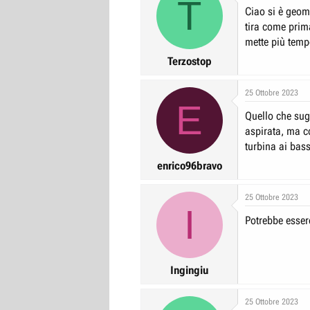
T
Ciao si è geome
tira come prima
mette più temp
Terzostop
25 Ottobre 2023
E
Quello che sug
aspirata, ma co
turbina ai bassi
enrico96bravo
25 Ottobre 2023
I
Potrebbe esser
Ingingiu
25 Ottobre 2023