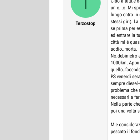
T
Ciao a tutti,è
r
I
un c...o. Mi sp
e
n
lungo entra in
D
i
stessi giri). 
Terzostop
se prima per e
i
z
ed entrare la t
s
i
cittá mi è quas
c
o
addio..morta.
u
No,debimetro e
s
1000km. Appunt
s
quello..facend
i
PS venerdì ser
o
sempre diesel+
n
problema,che r
e
necessari a far
Nella parte che
poi una volta s
Mie considera
pescato il fon