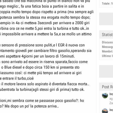
 da sabato che sta macchina di punto in bianco non va più
Totale: 1
iego meglio:, fa una fatica boia a partire in salita e in
 coppia molto tempo dopo rispetto a prima (ma sempre agli
La potenza sembra la stessa ma erogata molto tempo dopo;
sempio in 4a ci metteva 3secondi per arrivare a 2000 giri
urbina ora ce ne mette 5,poi entra la turbina e tutto ok..in
i impossibile arrivare a mettere la 5a,e se mollo un attimo
Statis
Discuss
 sensore di pressione sono puliti,e l EGR è nuova con
Messag
amento giovedì per cambiare filtro gasolio,sperando sia
Membri
omi aspettare 4giorni per un lavoro di 15minuti.
Ultimo I
a sono arrivato ad essere in riserva sparata,faccio come
 o Blue diesel e dopo circa 150 km si presenta sto
iassumo così: ci mette più tempo ad arrivare ai giri
e entrare il turbo,cioè
 il motore lavora solo aspirato è diventata fiacca morta..
Post R
ubentrata la turbina(agli stessi giri di prima) tutto ok.
In
ag
zioni,mi sembra come se passasse poco gasolio?: ho
Zo
do? Ma dopo un po' la potenza arriva..
In