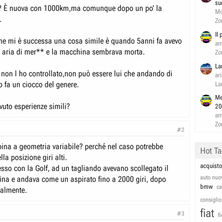
su
 È nuova con 1000km,ma comunque dopo un po' la
Mo
.
Zo
Il
che mi è successa una cosa simile è quando 5anni fa avevo
am
o aria di mer** e la macchina sembrava morta.
Zo
La
ia non l ho controllato,non può essere lui che andando di
ar
o fa un ciocco del genere.
La
Me
uto esperienze simili?
20
am
Zo
#2
ina a geometria variabile? perché nel caso potrebbe
Hot T
lla posizione giri alti.
acquisto
sso con la Golf, ad un tagliando avevano scollegato il
auto nuo
bina e andava come un aspirato fino a 2000 giri, dopo
bmw
c
almente.
consiglio
fiat
#3
f