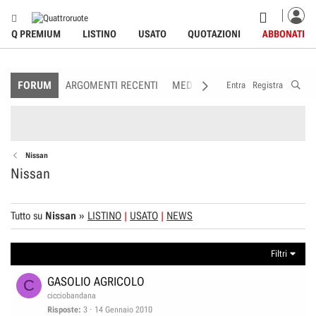
Q PREMIUM
LISTINO
USATO
QUOTAZIONI
ABBONATI
FORUM
ARGOMENTI RECENTI
MEDIA
MEMBRI
REGOLAME
Entra
Registra
Nissan
Nissan
Tutto su
Nissan
»
LISTINO
USATO
NEWS
Filtri
GASOLIO AGRICOLO
C
cicciobandana
Risposte
3
14 Gennaio 2010