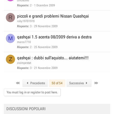
cincischio
Risposte
2
1 Dicembre 2009
piccoli e grandi problemi Nissan Quashqai
R
roby19701970
Risposte
3
29 Novembre 2009
qashqai 1.5 acenta 08/2009 deriva a destra
M
marco7710
Risposte
2
25 Novembre 2009
qashqai : dubbi sull'aquisto... aiutatemi!!!
Z
zioimpestat
Risposte
3
21 Novembre 2009
First
Last
Precedente
50 of 54
Successiva
You must log in or register to post here.
DISCUSSIONI POPOLARI