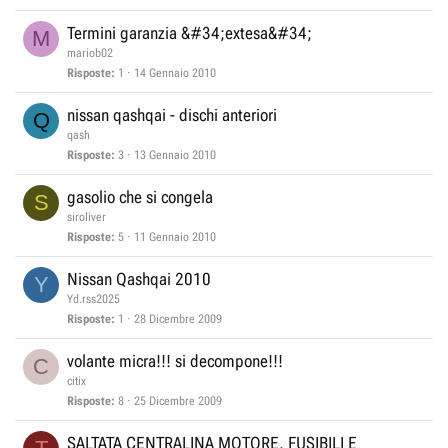
Termini garanzia &#34;extesa&#34;
M
mariob02
Risposte
1
14 Gennaio 2010
nissan qashqai - dischi anteriori
Q
qash
Risposte
3
13 Gennaio 2010
gasolio che si congela
S
siroliver
Risposte
5
11 Gennaio 2010
Nissan Qashqai 2010
Y
Yd.rss2025
Risposte
1
28 Dicembre 2009
volante micra!!! si decompone!!!
C
citix
Risposte
8
25 Dicembre 2009
SALTATA CENTRALINA MOTORE, FUSIBILI E