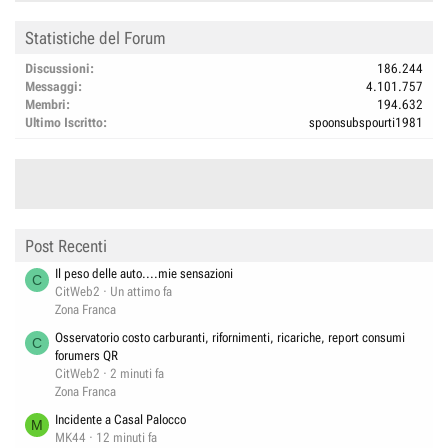
Statistiche del Forum
Discussioni
186.244
Messaggi
4.101.757
Membri
194.632
Ultimo Iscritto
spoonsubspourti1981
Post Recenti
Il peso delle auto....mie sensazioni
C
CitWeb2
Un attimo fa
Zona Franca
Osservatorio costo carburanti, rifornimenti, ricariche, report consumi
C
forumers QR
CitWeb2
2 minuti fa
Zona Franca
Incidente a Casal Palocco
M
MK44
12 minuti fa