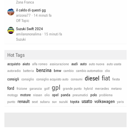
Zona Franca
il caldo di questi gg
arizona77
14 minuti fa
Off Topic
Suzuki Swift 2024
amilanononalima
15 minuti fa
Suzuki
Hot Tags
acquisto
aiuto
audi
auto
alfa romeo
assicurazione
auto nuova
auto usata
benzina
bmw
autoradio
batteria
cambio
cambio automatico
clio
fiat
diesel
consigli
consiglio
consiglio acquisto auto
consumi
fiesta
gpl
ford
frizione
garanzia
golf
grande punto
hybrid
mercedes
metano
motore
opel
panda
polo
motogp
nissan
olio
pneumatici
problema
usato
renault
volkswagen
toyota
punto
seat
subaru
suv
suzuki
yaris