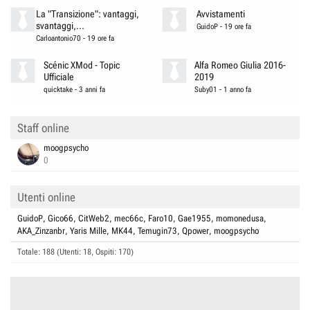
La "Transizione": vantaggi,
Avvistamenti
svantaggi,...
GuidoP
-
19 ore fa
Carloantonio70
-
19 ore fa
Scénic XMod - Topic
Alfa Romeo Giulia 2016-
Ufficiale
2019
quicktake
-
3 anni fa
Suby01
-
1 anno fa
Staff online
moogpsycho
0
Utenti online
GuidoP
Gico66
CitWeb2
mec66c
Faro10
Gae1955
momonedusa
AKA_Zinzanbr
Yaris Mille
MK44
Temugin73
Qpower
moogpsycho
Totale: 188 (Utenti: 18, Ospiti: 170)