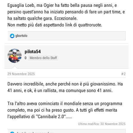
r
I
Eguaglia Loeb, ma Ogier ha fatto bella pausa negli anni, e
e
n
persino quest'anno ha iniziato pensando di fare un part time, e
D
i
ha saltato qualche gara. Eccezionale.
i
z
Non metto più dati aspettando link di quattroruote.
s
i
R
gbortolo
c
o
e
u
a
c
pilota54
s
t
0
Membro dello Staff
s
i
o
i
n
o
29 Novembre 2025
#2
s
n
:
Davvero incredibile, anche perché non è più giovanissimo. Ha
e
41 anni, e ok, è un rallista, ma comunque sono 41 anni.
Tra l’altro aveva cominciato il mondiale senza un programma
completo, ma poi ci ha preso gusto. A tutti gli effetti merita
l’appellativo di “Cannibale 2.0”…..
Ultima modifica:
30 Novembre 2025