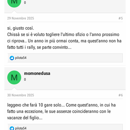
M
t
0
i
o
n
29 Novembre 2025
#5
s
:
si, giusto così.
Chissà se si è voluto togliere l'ultimo sfizio o l'anno prossimo
ci riprova.. Un anno in più ormai conta, ma quest'anno non ha
fatto tutti i rally, se parte convinto...
R
pilota54
e
a
c
momonedusa
M
t
0
i
o
n
30 Novembre 2025
#6
s
:
leggevo che farà 10 gare solo... Come quest'anno, in cui ha
fatto una eccezione, le sue assenze coincideranno con le
vacanze del figlio...
R
pilota54