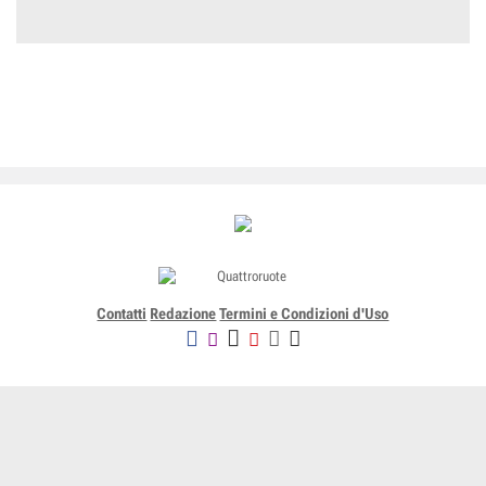
Contatti
Redazione
Termini e Condizioni d'Uso
Editoriale Domus SpA
Via G. Mazzocchi, 1/3 20089 Rozzano (Mi) - Codice fiscale, partita
IVA e iscrizione al Registro delle Imprese di Milano n. 07835550158
R.E.A. di Milano n. 1186124 - Capitale sociale versato € 5.000.000,00 -
Tutti i Diritti Riservati
-
Privacy
-
Informativa Cookie completa
-
- Lic. SIAE n. 4653/I/908