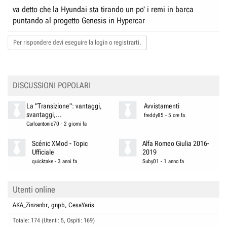
va detto che la Hyundai sta tirando un po' i remi in barca
puntando al progetto Genesis in Hypercar
Per rispondere devi eseguire la login o registrarti.
DISCUSSIONI POPOLARI
La "Transizione": vantaggi,
Avvistamenti
svantaggi,...
freddy85
-
5 ore fa
Carloantonio70
-
2 giorni fa
Scénic XMod - Topic
Alfa Romeo Giulia 2016-
Ufficiale
2019
quicktake
-
3 anni fa
Suby01
-
1 anno fa
Utenti online
AKA_Zinzanbr
gnpb
CesaYaris
Totale: 174 (Utenti: 5, Ospiti: 169)