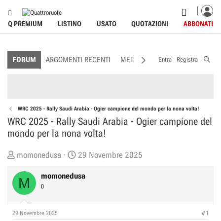
Q PREMIUM
LISTINO
USATO
QUOTAZIONI
ABBONATI
FORUM
ARGOMENTI RECENTI
MEDIA
MEMBRI
REGOLAME
Entra
Registra
WRC 2025 - Rally Saudi Arabia - Ogier campione del mondo per la nona volta!
WRC 2025 - Rally Saudi Arabia - Ogier campione del
mondo per la nona volta!
C
D
momonedusa
29 Novembre 2025
r
a
momonedusa
e
t
M
0
a
a
t
d
o
i
29 Novembre 2025
#1