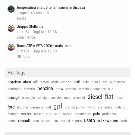
Temperatura alta batteria trazione in discesa
Longus
43 minuti fa
Toyota
Gruppo Stellantis
pilota54
Oggi alle 12:38
Zona Franca
Tornei ATP e WTA 2026 - main topic
pilota54
Oggi alle 12:33
Off Topic
Hot Tags
acquisto
aiuto
audi
auto
alfa romeo
assicurazione
auto nuova
auto usata
benzina
bmw
autoradio
batteria
cambio
cambio automatico
clio
fiat
diesel
consigli
consiglio
consiglio acquisto auto
consumi
fiesta
gpl
ford
frizione
garanzia
golf
grande punto
hybrid
mercedes
metano
motore
opel
panda
polo
motogp
nissan
olio
pneumatici
problema
usato
renault
volkswagen
toyota
punto
seat
subaru
suv
suzuki
yaris