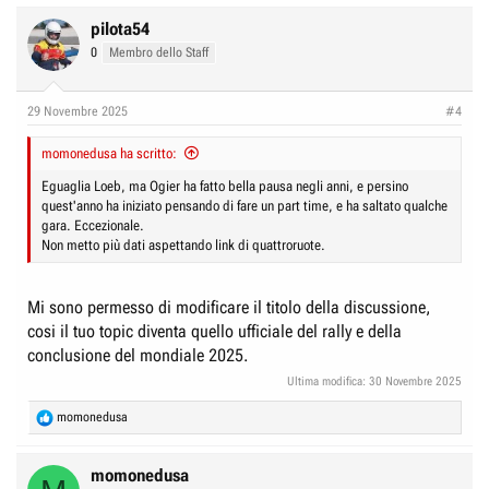
pilota54
0
Membro dello Staff
29 Novembre 2025
#4
momonedusa ha scritto:
Eguaglia Loeb, ma Ogier ha fatto bella pausa negli anni, e persino
quest'anno ha iniziato pensando di fare un part time, e ha saltato qualche
gara. Eccezionale.
Non metto più dati aspettando link di quattroruote.
Mi sono permesso di modificare il titolo della discussione,
cosi il tuo topic diventa quello ufficiale del rally e della
conclusione del mondiale 2025.
Ultima modifica:
30 Novembre 2025
R
momonedusa
e
a
c
momonedusa