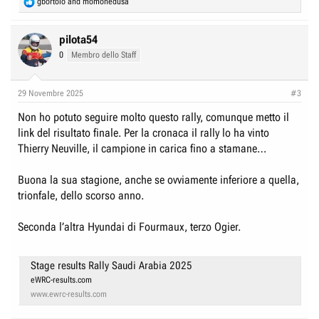
R
gbortolo
and
momonedusa
e
a
c
pilota54
t
0
Membro dello Staff
i
o
n
29 Novembre 2025
#3
s
:
Non ho potuto seguire molto questo rally, comunque metto il
link del risultato finale. Per la cronaca il rally lo ha vinto
Thierry Neuville, il campione in carica fino a stamane…
Buona la sua stagione, anche se ovviamente inferiore a quella,
trionfale, dello scorso anno.
Seconda l’altra Hyundai di Fourmaux, terzo Ogier.
Stage results Rally Saudi Arabia 2025
eWRC-results.com
www.ewrc-results.com