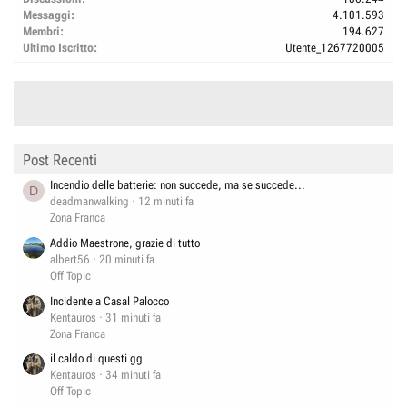
Messaggi
4.101.593
Membri
194.627
Ultimo Iscritto
Utente_1267720005
Post Recenti
Incendio delle batterie: non succede, ma se succede...
D
deadmanwalking
12 minuti fa
Zona Franca
Addio Maestrone, grazie di tutto
albert56
20 minuti fa
Off Topic
Incidente a Casal Palocco
Kentauros
31 minuti fa
Zona Franca
il caldo di questi gg
Kentauros
34 minuti fa
Off Topic