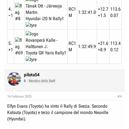
Tänak Ott - Järveoja
4.
RC1
+12.7
113.6
Martin
1:32:41.0
−1
M
+1.5
0.07
Hyundai i20 N Rally1
#8
Rovanperä Kalle -
5.
RC1
+21.6
113.4
Halttunen J.
1:32:49.9
+1
M
+8.9
0.12
Toyota GR Yaris Rally1
#69
pilota54
0
Membro dello Staff
16 Febbraio 2025
#4
Elfyn Evans (Toyota) ha vinto il Rally di Svezia. Secondo
Katsuta (Toyota) e terzo il campione del mondo Neuville
(Hyundai).