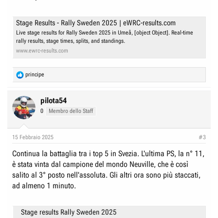
Stage Results - Rally Sweden 2025 | eWRC-results.com
Live stage results for Rally Sweden 2025 in Umeå, [object Object]. Real-time
rally results, stage times, splits, and standings.
www.ewrc-results.com
R
principe
e
a
c
pilota54
t
0
Membro dello Staff
i
o
n
15 Febbraio 2025
#3
s
:
Continua la battaglia tra i top 5 in Svezia. L'ultima PS, la n° 11,
è stata vinta dal campione del mondo Neuville, che è così
salito al 3° posto nell'assoluta. Gli altri ora sono più staccati,
ad almeno 1 minuto.
Stage results Rally Sweden 2025