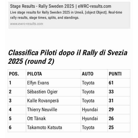
Stage Results - Rally Sweden 2025 | eWRC-results.com
Live stage results for Rally Sweden 2025 in Umeå, [object Object]. Real-time
rally results, stage times, splits, and standings.
www.ewrc-results.com
Classifica Piloti dopo il Rally di Svezia
2025 (round 2)
POS.
PILOTA
AUTO
PUNTI
1
Elfyn Evans
Toyota
61
2
Sébastien Ogier
Toyota
33
3
Kalle Rovanperä
Toyota
31
4
Thierry Neuville
Hyundai
29
5
Ott Tänak
Hyundai
26
6
Takamoto Katsuta
Toyota
25