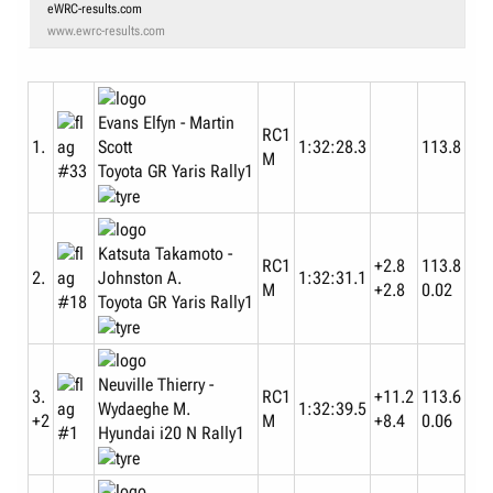
eWRC-results.com
www.ewrc-results.com
Evans Elfyn - Martin
RC1
Scott
1.
1:32:28.3
113.8
M
Toyota GR Yaris Rally1
#33
Katsuta Takamoto -
RC1
+2.8
113.8
Johnston A.
2.
1:32:31.1
M
+2.8
0.02
Toyota GR Yaris Rally1
#18
Neuville Thierry -
3.
RC1
+11.2
113.6
Wydaeghe M.
1:32:39.5
+2
M
+8.4
0.06
Hyundai i20 N Rally1
#1