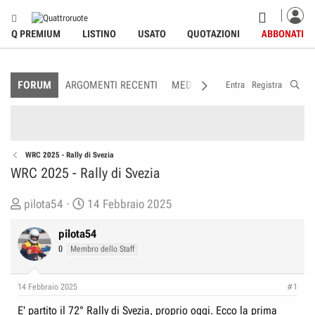
Q PREMIUM
LISTINO
USATO
QUOTAZIONI
ABBONATI
FORUM
ARGOMENTI RECENTI
MEDIA
MEMBRI
REGOLAME
Entra
Registra
WRC 2025 - Rally di Svezia
WRC 2025 - Rally di Svezia
C
D
pilota54
14 Febbraio 2025
r
a
pilota54
e
t
0
Membro dello Staff
a
a
t
d
o
i
14 Febbraio 2025
#1
r
I
E' partito il 72° Rally di Svezia, proprio oggi. Ecco la prima