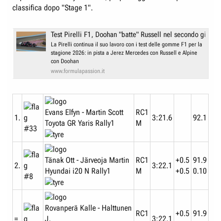
e
n
classifica dopo "Stage 1".
D
i
i
z
Test Pirelli F1, Doohan "batte" Russell nel secondo giorno 
s
i
La Pirelli continua il suo lavoro con i test delle gomme F1 per la
c
o
stagione 2026: in pista a Jerez Mercedes con Russell e Alpine
con Doohan
u
www.formulapassion.it
s
s
i
o
Evans Elfyn - Martin Scott
RC1
1.
3:21.6
92.1
n
Toyota GR Yaris Rally1
M
#33
e
Tänak Ott - Järveoja Martin
RC1
+0.5
91.9
2.
3:22.1
Hyundai i20 N Rally1
M
+0.5
0.10
#8
Rovanperä Kalle - Halttunen
RC1
+0.5
91.9
J.
=
3:22.1