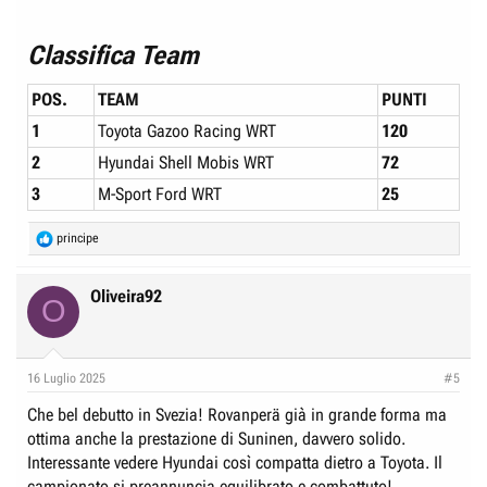
Classifica Team
POS.
TEAM
PUNTI
1
Toyota Gazoo Racing WRT
120
2
Hyundai Shell Mobis WRT
72
3
M-Sport Ford WRT
25
R
principe
e
a
c
Oliveira92
O
t
i
o
n
16 Luglio 2025
#5
s
:
Che bel debutto in Svezia! Rovanperä già in grande forma ma
ottima anche la prestazione di Suninen, davvero solido.
Interessante vedere Hyundai così compatta dietro a Toyota. Il
campionato si preannuncia equilibrato e combattuto!