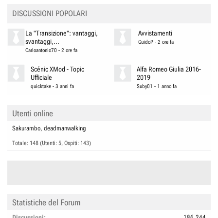
DISCUSSIONI POPOLARI
La "Transizione": vantaggi,
Avvistamenti
svantaggi,...
GuidoP
-
2 ore fa
Carloantonio70
-
2 ore fa
Scénic XMod - Topic
Alfa Romeo Giulia 2016-
Ufficiale
2019
quicktake
-
3 anni fa
Suby01
-
1 anno fa
Utenti online
Sakurambo
deadmanwalking
Totale: 148 (Utenti: 5, Ospiti: 143)
Statistiche del Forum
Discussioni
186.244