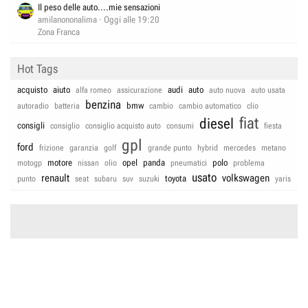
Il peso delle auto....mie sensazioni
amilanononalima
Oggi alle 19:20
Zona Franca
Hot Tags
acquisto
aiuto
audi
auto
alfa romeo
assicurazione
auto nuova
auto usata
benzina
bmw
autoradio
batteria
cambio
cambio automatico
clio
fiat
diesel
consigli
consiglio
consiglio acquisto auto
consumi
fiesta
gpl
ford
frizione
garanzia
golf
grande punto
hybrid
mercedes
metano
motore
opel
panda
polo
motogp
nissan
olio
pneumatici
problema
usato
renault
volkswagen
toyota
punto
seat
subaru
suv
suzuki
yaris