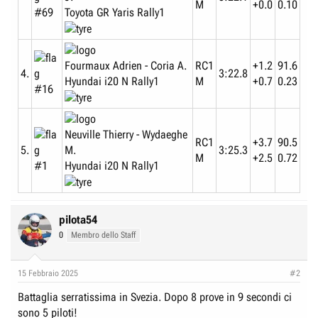
M
+0.0
0.10
Toyota GR Yaris Rally1
#69
Fourmaux Adrien - Coria A.
RC1
+1.2
91.6
4.
3:22.8
Hyundai i20 N Rally1
M
+0.7
0.23
#16
Neuville Thierry - Wydaeghe
RC1
+3.7
90.5
M.
5.
3:25.3
M
+2.5
0.72
Hyundai i20 N Rally1
#1
pilota54
0
Membro dello Staff
15 Febbraio 2025
#2
Battaglia serratissima in Svezia. Dopo 8 prove in 9 secondi ci
sono 5 piloti!