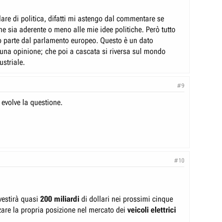
are di politica, difatti mi astengo dal commentare se
e sia aderente o meno alle mie idee politiche. Però tutto
o parte dal parlamento europeo. Questo è un dato
 una opinione; che poi a cascata si riversa sul mondo
striale.
#9
volve la questione.
#10
estirà quasi
200 miliardi
di dollari nei prossimi cinque
zare la propria posizione nel mercato dei
veicoli elettrici