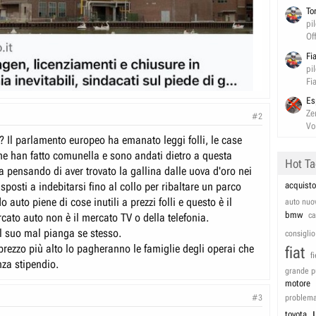
To
pi
Of
Fi
pi
Fi
Es
Ze
#2
Vo
? Il parlamento europeo ha emanato leggi folli, le case
he han fatto comunella e sono andati dietro a questa
Hot T
va pensando di aver trovato la gallina dalle uova d'oro nei
posti a indebitarsi fino al collo per ribaltare un parco
acquisto
auto piene di cose inutili a prezzi folli e questo è il
auto nuo
bmw
c
ercato auto non è il mercato TV o della telefonia.
l suo mal pianga se stesso.
consiglio
prezzo più alto lo pagheranno le famiglie degli operai che
fiat
f
za stipendio.
grande p
motore
#3
problem
toyota