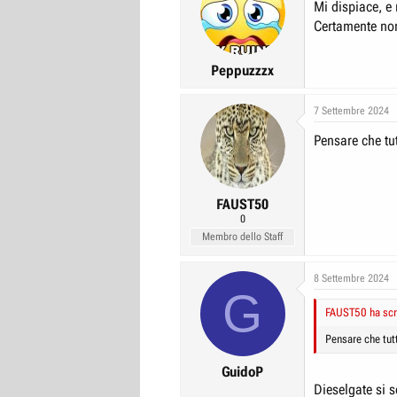
Mi dispiace, e
Certamente non
Peppuzzzx
7 Settembre 2024
Pensare che tut
FAUST50
0
Membro dello Staff
8 Settembre 2024
G
FAUST50 ha scri
Pensare che tutt
GuidoP
Dieselgate si s