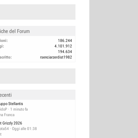
tiche del Forum
ioni
186.244
gi
4.101.912
194.634
scritto
rsenciarzerdist1982
ecenti
uppo Stellantis
idoP
1 minuto fa
na Franca
at Grizzly 2026
lota54
Oggi alle 01:38
at