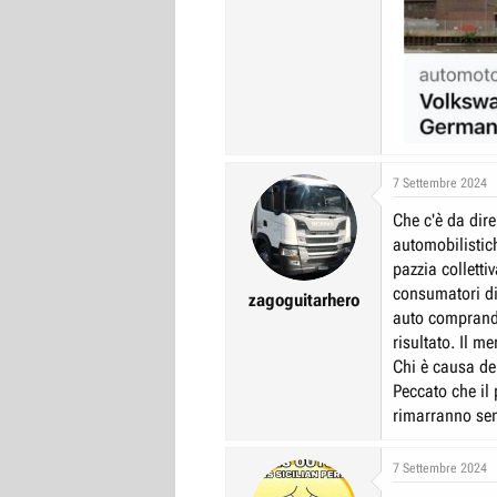
7 Settembre 2024
Che c'è da dire
automobilistic
pazzia colletti
consumatori dis
zagoguitarhero
auto comprando 
risultato. Il m
Chi è causa de
Peccato che il 
rimarranno sen
7 Settembre 2024