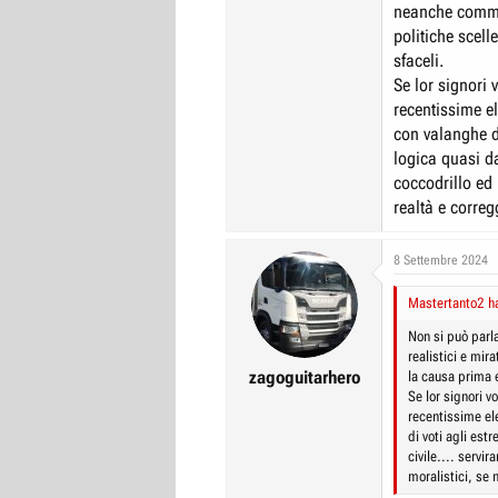
neanche comment
politiche scell
sfaceli.
Se lor signori 
recentissime e
con valanghe d
logica quasi da
coccodrillo ed 
realtà e corre
8 Settembre 2024
Mastertanto2 ha
Non si può parl
realistici e mir
zagoguitarhero
la causa prima e
Se lor signori v
recentissime el
di voti agli est
civile.... servi
moralistici, se 