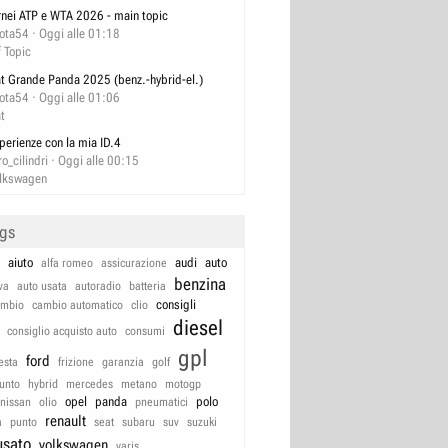
rnei ATP e WTA 2026 - main topic
lota54
Oggi alle 01:18
f Topic
at Grande Panda 2025 (benz.-hybrid-el.)
lota54
Oggi alle 01:06
at
perienze con la mia ID.4
ro_cilindri
Oggi alle 00:15
lkswagen
ags
aiuto
audi
auto
alfa romeo
assicurazione
benzina
va
auto usata
autoradio
batteria
consigli
ambio
cambio automatico
clio
diesel
consiglio acquisto auto
consumi
gpl
ford
iesta
frizione
garanzia
golf
unto
hybrid
mercedes
metano
motogp
opel
panda
polo
nissan
olio
pneumatici
renault
a
punto
seat
subaru
suv
suzuki
usato
volkswagen
yaris