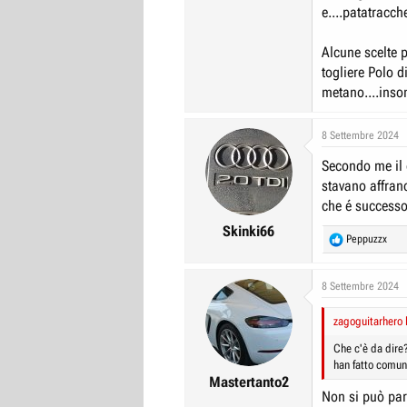
e....patatracche
Alcune scelte p
togliere Polo 
metano....insom
8 Settembre 2024
Secondo me il d
stavano affranc
che é success
Skinki66
R
Peppuzzx
e
a
c
8 Settembre 2024
t
i
zagoguitarhero h
o
n
Che c'è da dire?
s
han fatto comune
:
Mastertanto2
Non si può parl