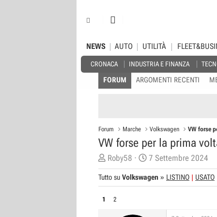
NEWS
AUTO
UTILITÀ
FLEET&BUSI
CRONACA
INDUSTRIA E FINANZA
TECN
FORUM
ARGOMENTI RECENTI
M
Forum
Marche
Volkswagen
VW forse pe
VW forse per la prima vol
C
D
Roby58
7 Settembre 2024
r
a
Tutto su
Volkswagen
»
LISTINO
USATO
e
t
a
a
1
2
t
d
o
i