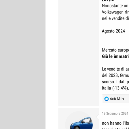
Nonostante un 
Volkswagen rim
nelle vendite d
Agosto 2024
Mercato europ
Giù le immatri
Le vendite di 
del 2023, ferm
scorso. I dati
Italia (-13,4%)
R
Yaris Mille
e
a
c
19 Settembre 2024
t
non hanno l'ibr
i
o