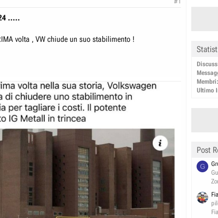
#1
4 .....
RIMA volta , VW chiude un suo stabilimento !
Statis
Discuss
Messag
Membri
Ultimo I
Post R
Gr
G
Gu
Zo
Fi
pi
Fi