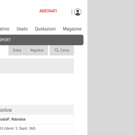
ABBONATI
istino
Usato
Quotazioni
Magazine
SPORT
Entra
Registra
Cerca
 online
GuidoP
Robnoise
63 (Utenti: 3, Ospiti: 260)