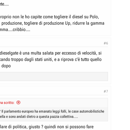
te....
roprio non le ho capite come togliere il diesel su Polo,
di produzione, togliere di produzione Up, ridurre la gamma
ma....cribbio....
#6
ieselgate è una multa salata per eccesso di velocità, si
ando troppo dagli stati uniti, e a riprova c'è tutto quello
o dopo
#7
a scritto:
 Il parlamento europeo ha emanato leggi folli, le case automobilistiche
lla e sono andati dietro a questa pazzia collettiva....
are di politica, giusto ? quindi non si possono fare