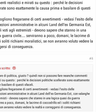
i realistici e mirati su questo : perché le decisioni
erate sono esattamente la causa prima e basilare di questi
vogliono fregarsene di certi avvertimenti - vedasi l'esito delle
lezioni amministrative in alcuni Land dell'ex Germania Est,
i voti agli estremisti - devono sapere che stanno in una
 guerra civile.... serviranno a poco, domani, le lacrime di
i soliti richiami moralistici, se non avranno voluto vedere la
ggersi di conseguenza.
#8
 scritto:
are di politica, giusto ? quindi non si possono fare neanche commenti
ati su questo : perché le decisioni politiche scellerate sono esattamente
 basilare di questi sfaceli.
ogliono fregarsene di certi avvertimenti - vedasi l'esito delle
ezioni amministrative in alcuni Land dell'ex Germania Est, con valanghe
remisti - devono sapere che stanno in una logica quasi da guerra
ranno a poco, domani, le lacrime di coccodrillo ed i soliti richiami
non avranno voluto vedere la realtà e correggersi di conseguenza.