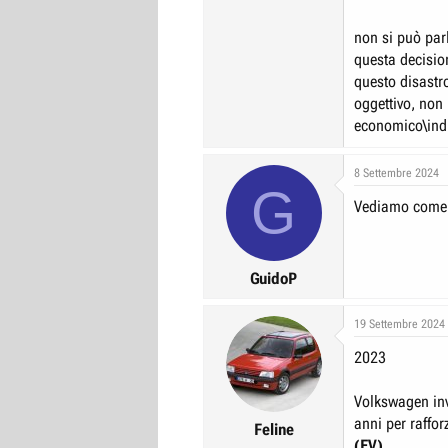
non si può parl
questa decision
questo disastr
oggettivo, non
economico\indu
8 Settembre 2024
G
Vediamo come e
GuidoP
19 Settembre 2024
2023
Volkswagen inv
anni per raffor
Feline
(EV)...