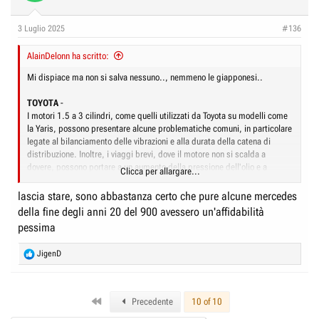
r
I
e
n
3 Luglio 2025
#136
D
i
i
AlainDelonn ha scritto:
z
s
i
Mi dispiace ma non si salva nessuno.., nemmeno le giapponesi..
c
o
TOYOTA
-
u
I motori 1.5 a 3 cilindri, come quelli utilizzati da Toyota su modelli come
s
la Yaris, possono presentare alcune problematiche comuni, in particolare
s
legate al bilanciamento delle vibrazioni e alla durata della catena di
distribuzione. Inoltre, i viaggi brevi, dove il motore non si scalda a
i
dovere, possono portare a un aumento della pressione dell'olio e a
Clicca per allargare...
o
un'eccessiva sovralimentazione dei componenti, con potenziali danni...
n
lascia stare, sono abbastanza certo che pure alcune mercedes
Problemi simili anche per la Toyota, famosa per la sua affidabilità. Il
1.3
e
della fine degli anni 20 del 900 avessero un'affidabilità
VVT-i 2NZ
da 87 CV, che ha equipaggiato la Yaris tra il 2005 e il 2011,
pessima
ha riscontrato vari casi di rottura della catena di distribuzione...
R
JigenD
Attenzione a questi motori: ecco i difetti di fabbrica pi
e
a
Il caso dei problemi alla distribuzione del motore 1.2
c
Puretech di Stellantis non è isolato: diverse altre auto hanno
First
t
Precedente
10 of 10
accusato difetti più o meno gravi. Vediamo quali.
i
www.alvolante.it