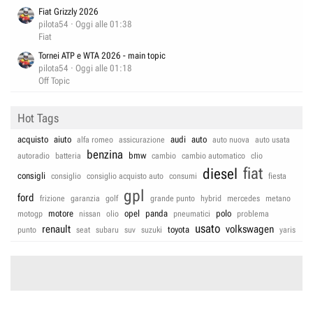
Fiat Grizzly 2026
pilota54
Oggi alle 01:38
Fiat
Tornei ATP e WTA 2026 - main topic
pilota54
Oggi alle 01:18
Off Topic
Hot Tags
acquisto
aiuto
audi
auto
alfa romeo
assicurazione
auto nuova
auto usata
benzina
bmw
autoradio
batteria
cambio
cambio automatico
clio
fiat
diesel
consigli
consiglio
consiglio acquisto auto
consumi
fiesta
gpl
ford
frizione
garanzia
golf
grande punto
hybrid
mercedes
metano
motore
opel
panda
polo
motogp
nissan
olio
pneumatici
problema
usato
renault
volkswagen
toyota
punto
seat
subaru
suv
suzuki
yaris