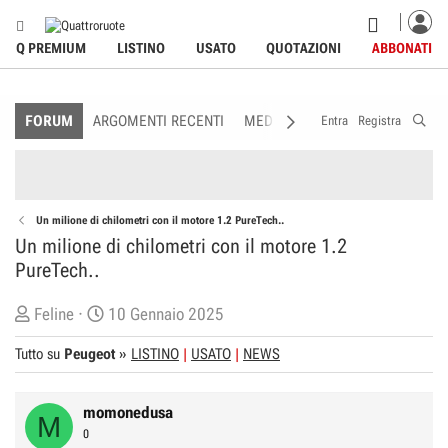
Q PREMIUM
LISTINO
USATO
QUOTAZIONI
ABBONATI
FORUM
ARGOMENTI RECENTI
MEDIA
MEMBRI
REGOLAME
Entra
Registra
Un milione di chilometri con il motore 1.2 PureTech..
Un milione di chilometri con il motore 1.2
PureTech..
C
D
Feline
10 Gennaio 2025
r
a
Tutto su
Peugeot
»
LISTINO
USATO
NEWS
e
t
a
a
t
d
momonedusa
M
o
i
0