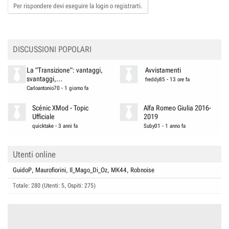
o
Per rispondere devi eseguire la login o registrarti.
n
s
:
DISCUSSIONI POPOLARI
La "Transizione": vantaggi,
Avvistamenti
svantaggi,...
freddy85
-
13 ore fa
Carloantonio70
-
1 giorno fa
Scénic XMod - Topic
Alfa Romeo Giulia 2016-
Ufficiale
2019
quicktake
-
3 anni fa
Suby01
-
1 anno fa
Utenti online
GuidoP
Maurofiorini
Il_Mago_Di_Oz
MK44
Robnoise
Totale: 280 (Utenti: 5, Ospiti: 275)