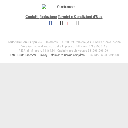
Contatti
Redazione
Termini e Condizioni d'Uso
Editoriale Domus SpA
Via G. Mazzocchi, 1/3 20089 Rozzano (Mi) - Codice fiscale, partita
IVA e iscrizione al Registro delle Imprese di Milano n. 07835550158
R.E.A. di Milano n. 1186124 - Capitale sociale versato € 5.000.000,00 -
Tutti i Diritti Riservati
-
Privacy
-
Informativa Cookie completa
-
- Lic. SIAE n. 4653/I/908