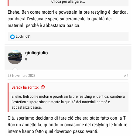
Clicca per allargare...
Ehehe. Beh come motori e powetrain la pre restyling è identica,
cambierà l'estetica e spero sinceramente la qualità dei
materiali perché è abbastanza basica.
R
Luchino81
e
a
c
giuliogiulio
t
0
i
o
n
28 Novembre 2023
#4
s
:
Barack ha scritto:
Ehehe. Beh come motori e powetrain la pre restyling è identica, cambierà
l'estetica e spero sinceramente la qualità dei materiali perché è
abbastanza basica.
Già, speriamo decidano di fare ciò che era stato fatto con la T-
Roc un annetto fa, quando in occasione del restyling le finiture
interne hanno fatto quel doveroso passo avanti.