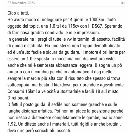
e
n
27 Novembre 2023
#1
D
i
Ciao a tutti,
i
z
Ho avuto modo di noleggiare per 4 giorni e 1000km l'auto
s
i
oggetto del topic, una 1.0 tsi da 115cv con il DSG7. Sperando
c
o
di fare cosa gradita condivido le mie impressioni.
u
In generale ha i pregi di tutte le vw in termini di assetto, facilità
s
di guida e stabilità. Ha uno sterzo non troppo demoltiplicato
ed è un'auto facile e sicura da guidare. Il motore è brillante per
s
essere un 1.0 e sposta la macchina con disinvoltura visto
i
anche che mi è sembrata abbastanza leggera. Bisogna un pò
o
aiutarlo con il cambio perché in automatico il dsg mette
n
sempre la marcia più alta con il risultato che spesso si trova
e
sottocoppia, ma basta il kickdown per riprendere agevolmente.
Consumi 15kml a velocità autostradale e facili 18 sul misto.
Direi buoni.
Difetti il posto guida, il sedile non sostiene granché e sulle
lunghe distanze affatica. Poi non mi piace la posizione perché
non riesco a distendere completamente le gambe, ma io sono
1.92. Un difetto anche i materiali, tutti rigidi e anche bruttini,
devo dire però scricchiolii assenti.