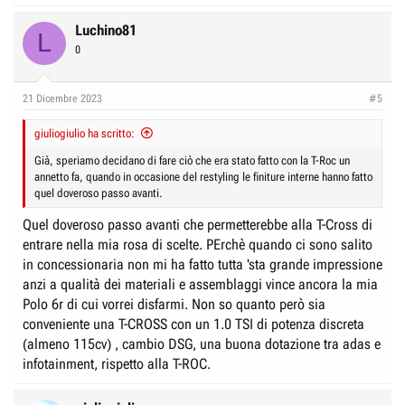
Luchino81
L
0
21 Dicembre 2023
#5
giuliogiulio ha scritto:
Già, speriamo decidano di fare ciò che era stato fatto con la T-Roc un
annetto fa, quando in occasione del restyling le finiture interne hanno fatto
quel doveroso passo avanti.
Quel doveroso passo avanti che permetterebbe alla T-Cross di
entrare nella mia rosa di scelte. PErchè quando ci sono salito
in concessionaria non mi ha fatto tutta 'sta grande impressione
anzi a qualità dei materiali e assemblaggi vince ancora la mia
Polo 6r di cui vorrei disfarmi. Non so quanto però sia
conveniente una T-CROSS con un 1.0 TSI di potenza discreta
(almeno 115cv) , cambio DSG, una buona dotazione tra adas e
infotainment, rispetto alla T-ROC.