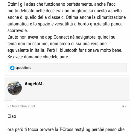
Ottimi gli adas che funzionano perfettamente, anche l'acc,
molto delicato nelle decelerazioni migliore su questo aspetto
anche di quello della classe c. Ottima anche la climatizzazione
automatica e lo spazio e versatilità a bordo grazie alla panca
scorrevole.
L'auto non aveva né app Connect né navigatore, quindi sul
tema non mi esprimo, nom credo ci sia una versione
equivalente in italia. Però il bluetooth funzionava molto bene.
Se avete domande chiedete pure.
R
spodettone
e
a
c
AngeloM.
t
i
o
n
27 Novembre 2023
#2
s
:
Ciao
ora però ti tocca provare la T-Cross restyling perchè penso che