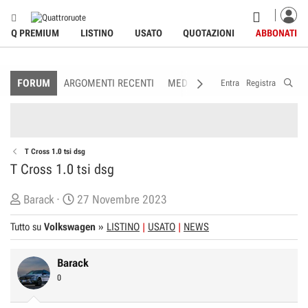
Q PREMIUM
LISTINO
USATO
QUOTAZIONI
ABBONATI
FORUM
ARGOMENTI RECENTI
MEDIA
MEMBRI
REGOLAME
Entra
Registra
T Cross 1.0 tsi dsg
T Cross 1.0 tsi dsg
C
D
Barack
27 Novembre 2023
r
a
Tutto su
Volkswagen
»
LISTINO
USATO
NEWS
e
t
a
a
Barack
t
d
0
o
i
r
I