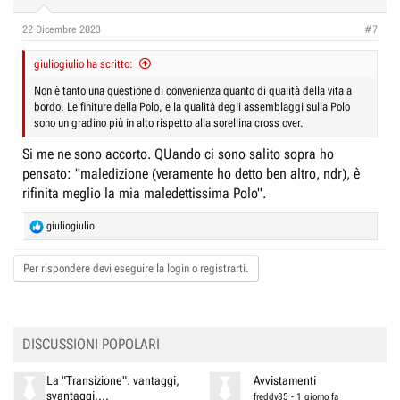
22 Dicembre 2023
#7
giuliogiulio ha scritto:
Non è tanto una questione di convenienza quanto di qualità della vita a
bordo. Le finiture della Polo, e la qualità degli assemblaggi sulla Polo
sono un gradino più in alto rispetto alla sorellina cross over.
Si me ne sono accorto. QUando ci sono salito sopra ho
pensato: "maledizione (veramente ho detto ben altro, ndr), è
rifinita meglio la mia maledettissima Polo".
R
giuliogiulio
e
a
Per rispondere devi eseguire la login o registrarti.
c
t
i
o
n
DISCUSSIONI POPOLARI
s
:
La "Transizione": vantaggi,
Avvistamenti
svantaggi,...
freddy85
-
1 giorno fa