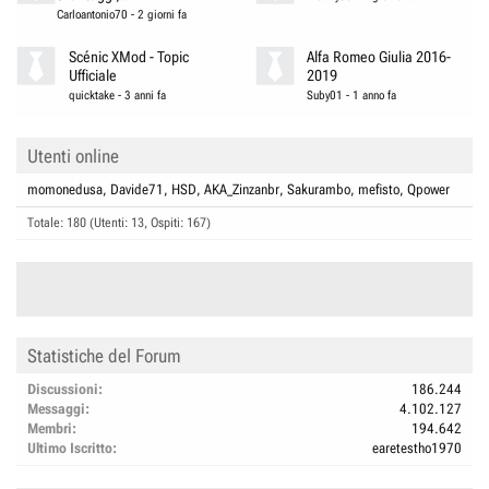
Carloantonio70
-
2 giorni fa
Scénic XMod - Topic
Alfa Romeo Giulia 2016-
Ufficiale
2019
quicktake
-
3 anni fa
Suby01
-
1 anno fa
Utenti online
momonedusa
Davide71
HSD
AKA_Zinzanbr
Sakurambo
mefisto
Qpower
Totale: 180 (Utenti: 13, Ospiti: 167)
Statistiche del Forum
Discussioni
186.244
Messaggi
4.102.127
Membri
194.642
Ultimo Iscritto
earetestho1970