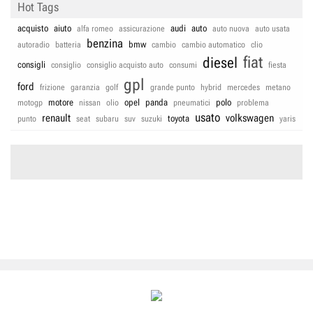
Hot Tags
acquisto
aiuto
audi
auto
alfa romeo
assicurazione
auto nuova
auto usata
benzina
bmw
autoradio
batteria
cambio
cambio automatico
clio
fiat
diesel
consigli
consiglio
consiglio acquisto auto
consumi
fiesta
gpl
ford
frizione
garanzia
golf
grande punto
hybrid
mercedes
metano
motore
opel
panda
polo
motogp
nissan
olio
pneumatici
problema
usato
renault
volkswagen
toyota
punto
seat
subaru
suv
suzuki
yaris