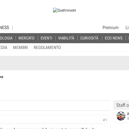
NESS
Premium
L
OLOGIA
MERCATO
EVENTI
VIABILITÀ
CURIOSITÀ
ECO NEWS
EDIA
MEMBRI
REGOLAMENTO
ne
Staff o
p
#1