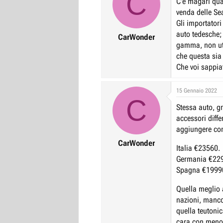
C
C'è magari qua
r
I
venda delle Se
e
n
Gli importator
D
i
auto tedesche;
CarWonder
gamma, non uti
i
z
che questa sia 
s
i
Che voi sappiat
c
o
u
15 Gennaio 2022
s
C
s
Stessa auto, g
i
accessori diffe
aggiungere com
o
n
CarWonder
Italia €23560.
e
Germania €22
Spagna €1999
Quella meglio a
nazioni, manco 
quella teutonic
cara con meno 