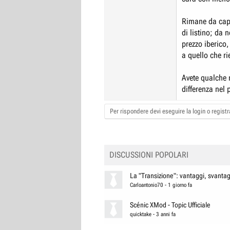
Rimane da capi
di listino; da 
prezzo iberico,
a quello che ri
Avete qualche r
differenza nel 
Per rispondere devi eseguire la login o registra
DISCUSSIONI POPOLARI
La "Transizione": vantaggi, svantagg
Carloantonio70
-
1 giorno fa
Scénic XMod - Topic Ufficiale
quicktake
-
3 anni fa