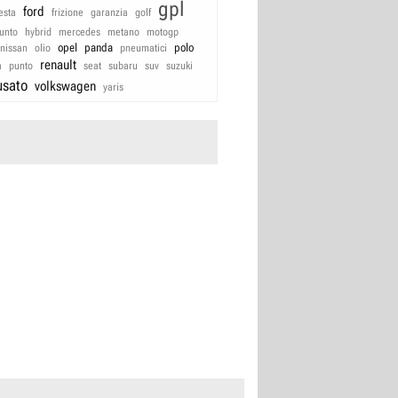
gpl
ford
iesta
frizione
garanzia
golf
unto
hybrid
mercedes
metano
motogp
opel
panda
polo
nissan
olio
pneumatici
renault
a
punto
seat
subaru
suv
suzuki
usato
volkswagen
yaris