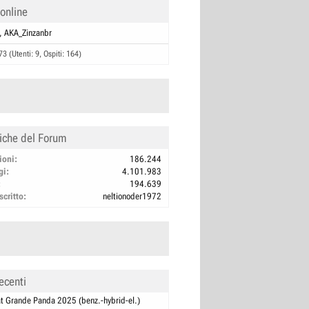
 online
AKA_Zinzanbr
73 (Utenti: 9, Ospiti: 164)
tiche del Forum
ioni
186.244
gi
4.101.983
194.639
scritto
neltionoder1972
ecenti
at Grande Panda 2025 (benz.-hybrid-el.)