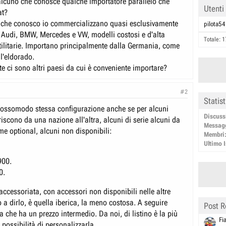
lcuno che conosce qualche importatore parallelo che
Utenti
at?
i che conosco io commercializzano quasi esclusivamente
pilota54
 Audi, BMW, Mercedes e VW, modelli costosi e d'alta
Totale: 1
litarie. Importano principalmente dalla Germania, come
l'eldorado.
e ci sono altri paesi da cui è conveniente importare?
#2
Statis
rossomodo stessa configurazione anche se per alcuni
Discuss
riscono da una nazione all'altra, alcuni di serie alcuni da
Messag
e optional, alcuni non disponibili:
Membri
Ultimo I
900.
0.
ccessoriata, con accessori non disponibili nelle altre
a dirlo, è quella iberica, la meno costosa. A seguire
Post R
a che ha un prezzo intermedio. Da noi, di listino è la più
Fi
possibilità di personalizzarla.