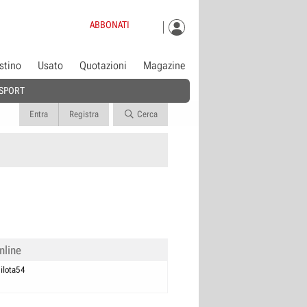
ABBONATI
istino
Usato
Quotazioni
Magazine
SPORT
Entra
Registra
Cerca
nline
ilota54
0