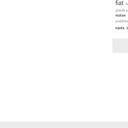
fiat
f
grande p
motore
problem
toyota