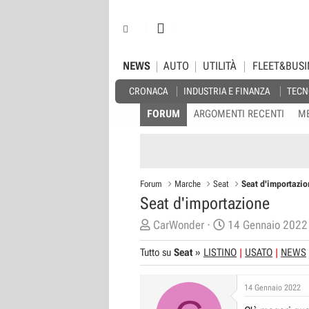
NEWS
AUTO
UTILITÀ
FLEET&BUSI
CRONACA
INDUSTRIA E FINANZA
TECN
FORUM
ARGOMENTI RECENTI
M
Forum
Marche
Seat
Seat d'importazio
Seat d'importazione
C
D
CarWonder
14 Gennaio 2022
r
a
Tutto su
Seat
»
LISTINO
USATO
NEWS
e
t
a
a
14 Gennaio 2022
t
d
o
i