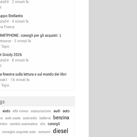
lota54
2 minuti fa
at
uppo Stellantis
lota54
4 minuti fa
na Franca
ARTPHONE: consigli per gli acquisti :)
ntauros
5 minuti fa
f Topic
at Grizzly 2026
lota54
8 minuti fa
at
a finestra sulla lettura e sul mondo dei libri
reak1
16 minuti fa
f Topic
ags
aiuto
audi
auto
alfa romeo
assicurazione
benzina
va
auto usata
autoradio
batteria
consigli
ambio
cambio automatico
clio
diesel
consiglio acquisto auto
consumi