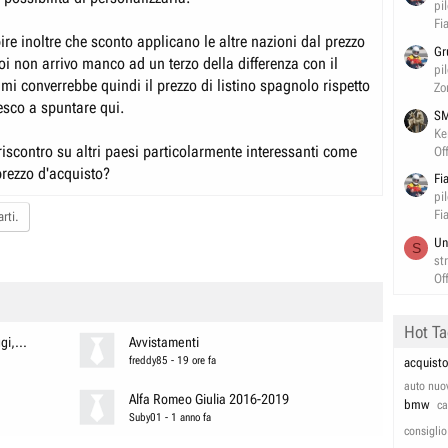
pi
Fi
re inoltre che sconto applicano le altre nazioni dal prezzo
Gr
noi non arrivo manco ad un terzo della differenza con il
pi
 mi converrebbe quindi il prezzo di listino spagnolo rispetto
Zo
esco a spuntare qui.
SM
Ke
iscontro su altri paesi particolarmente interessanti come
Of
prezzo d'acquisto?
Fi
pi
Fi
rti.
Un
S
st
Of
Hot T
i,...
Avvistamenti
freddy85
-
19 ore fa
acquisto
auto nuo
Alfa Romeo Giulia 2016-2019
bmw
c
Suby01
-
1 anno fa
consiglio