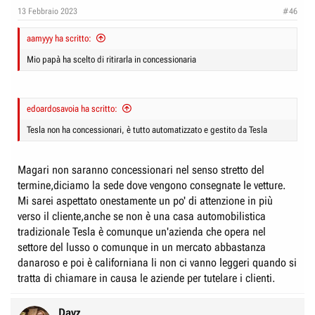
e
n
13 Febbraio 2023
#46
D
i
i
aamyyy ha scritto:
z
s
i
Mio papà ha scelto di ritirarla in concessionaria
c
o
u
s
edoardosavoia ha scritto:
s
Tesla non ha concessionari, è tutto automatizzato e gestito da Tesla
i
o
Magari non saranno concessionari nel senso stretto del
n
termine,diciamo la sede dove vengono consegnate le vetture.
e
Mi sarei aspettato onestamente un po' di attenzione in più
verso il cliente,anche se non è una casa automobilistica
tradizionale Tesla è comunque un'azienda che opera nel
settore del lusso o comunque in un mercato abbastanza
danaroso e poi è californiana li non ci vanno leggeri quando si
tratta di chiamare in causa le aziende per tutelare i clienti.
Davz