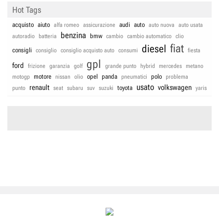
Hot Tags
acquisto
aiuto
audi
auto
alfa romeo
assicurazione
auto nuova
auto usata
benzina
bmw
autoradio
batteria
cambio
cambio automatico
clio
fiat
diesel
consigli
consiglio
consiglio acquisto auto
consumi
fiesta
gpl
ford
frizione
garanzia
golf
grande punto
hybrid
mercedes
metano
motore
opel
panda
polo
motogp
nissan
olio
pneumatici
problema
usato
renault
volkswagen
toyota
punto
seat
subaru
suv
suzuki
yaris