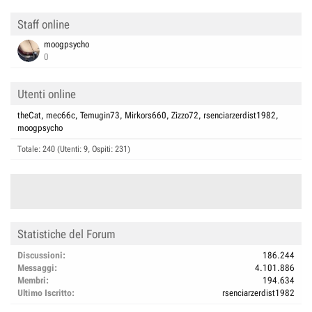
Staff online
moogpsycho
0
Utenti online
theCat
mec66c
Temugin73
Mirkors660
Zizzo72
rsenciarzerdist1982
moogpsycho
Totale: 240 (Utenti: 9, Ospiti: 231)
Statistiche del Forum
Discussioni
186.244
Messaggi
4.101.886
Membri
194.634
Ultimo Iscritto
rsenciarzerdist1982