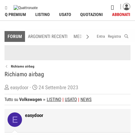
Q PREMIUM
LISTINO
USATO
QUOTAZIONI
ABBONATI
FORUM
ARGOMENTI RECENTI
MEDIA
MEMBRI
REGOLAME
Entra
Registra
Richiamo airbag
Richiamo airbag
C
D
easydoor
24 Settembre 2023
r
a
Tutto su
Volkswagen
»
LISTINO
USATO
NEWS
e
t
a
a
easydoor
t
d
E
o
i
r
I