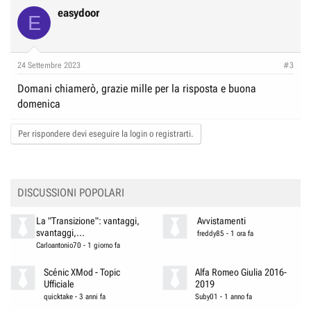
easydoor
E
24 Settembre 2023
#3
Domani chiamerò, grazie mille per la risposta e buona
domenica
Per rispondere devi eseguire la login o registrarti.
DISCUSSIONI POPOLARI
La "Transizione": vantaggi,
Avvistamenti
svantaggi,...
freddy85
-
1 ora fa
Carloantonio70
-
1 giorno fa
Scénic XMod - Topic
Alfa Romeo Giulia 2016-
Ufficiale
2019
quicktake
-
3 anni fa
Suby01
-
1 anno fa