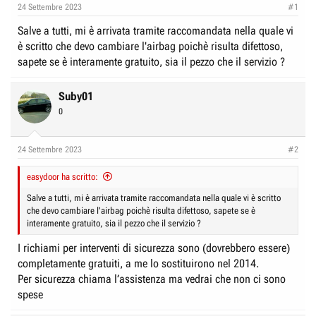
e
n
24 Settembre 2023
#1
D
i
Salve a tutti, mi è arrivata tramite raccomandata nella quale vi
i
z
è scritto che devo cambiare l'airbag poichè risulta difettoso,
s
i
sapete se è interamente gratuito, sia il pezzo che il servizio ?
c
o
u
Suby01
s
0
s
i
24 Settembre 2023
#2
o
n
easydoor ha scritto:
e
Salve a tutti, mi è arrivata tramite raccomandata nella quale vi è scritto
che devo cambiare l'airbag poichè risulta difettoso, sapete se è
interamente gratuito, sia il pezzo che il servizio ?
I richiami per interventi di sicurezza sono (dovrebbero essere)
completamente gratuiti, a me lo sostituirono nel 2014.
Per sicurezza chiama l’assistenza ma vedrai che non ci sono
spese