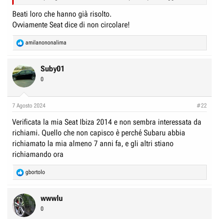
Beati loro che hanno già risolto.
Ovviamente Seat dice di non circolare!
R
amilanononalima
e
a
c
Suby01
t
0
i
o
n
7 Agosto 2024
#22
s
:
Verificata la mia Seat Ibiza 2014 e non sembra interessata da
richiami. Quello che non capisco è perché Subaru abbia
richiamato la mia almeno 7 anni fa, e gli altri stiano
richiamando ora
R
gbortolo
e
a
c
wwwlu
t
0
i