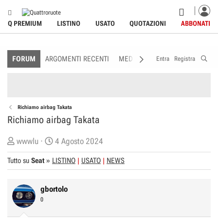
Q PREMIUM
LISTINO
USATO
QUOTAZIONI
ABBONATI
FORUM
ARGOMENTI RECENTI
MEDIA
MEMBRI
REGOLAME
Entra
Registra
Richiamo airbag Takata
Richiamo airbag Takata
C
D
wwwlu
4 Agosto 2024
r
a
Tutto su
Seat
»
LISTINO
USATO
NEWS
e
t
a
a
t
d
gbortolo
o
i
0
r
I