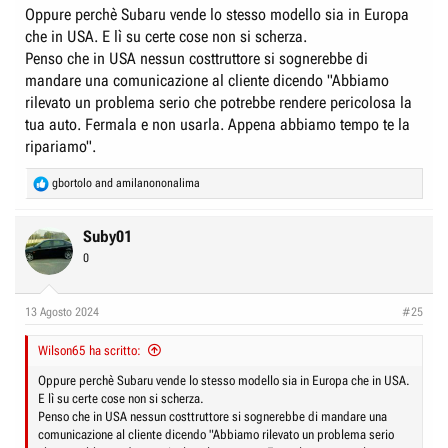
Oppure perchè Subaru vende lo stesso modello sia in Europa
che in USA. E lì su certe cose non si scherza.
Penso che in USA nessun costtruttore si sognerebbe di
mandare una comunicazione al cliente dicendo "Abbiamo
rilevato un problema serio che potrebbe rendere pericolosa la
tua auto. Fermala e non usarla. Appena abbiamo tempo te la
ripariamo".
R
gbortolo
and
amilanononalima
e
a
c
Suby01
t
0
i
o
n
13 Agosto 2024
#25
s
:
Wilson65 ha scritto:
Oppure perchè Subaru vende lo stesso modello sia in Europa che in USA.
E lì su certe cose non si scherza.
Penso che in USA nessun costtruttore si sognerebbe di mandare una
comunicazione al cliente dicendo "Abbiamo rilevato un problema serio