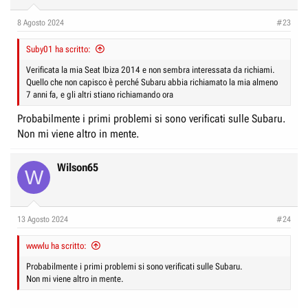
o
n
8 Agosto 2024
#23
s
:
Suby01 ha scritto:
Verificata la mia Seat Ibiza 2014 e non sembra interessata da richiami.
Quello che non capisco è perché Subaru abbia richiamato la mia almeno
7 anni fa, e gli altri stiano richiamando ora
Probabilmente i primi problemi si sono verificati sulle Subaru.
Non mi viene altro in mente.
Wilson65
W
13 Agosto 2024
#24
wwwlu ha scritto:
Probabilmente i primi problemi si sono verificati sulle Subaru.
Non mi viene altro in mente.