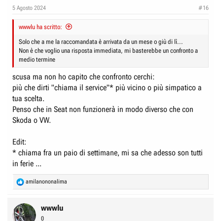
e
n
5 Agosto 2024
#16
D
i
i
wwwlu ha scritto:
z
s
i
Solo che a me la raccomandata è arrivata da un mese o giù di lì...
c
Non è che voglio una risposta immediata, mi basterebbe un confronto a
o
medio termine
u
s
scusa ma non ho capito che confronto cerchi:
s
più che dirti "chiama il service"* più vicino o più simpatico a
tua scelta.
i
Penso che in Seat non funzionerà in modo diverso che con
o
Skoda o VW.
n
e
Edit:
* chiama fra un paio di settimane, mi sa che adesso son tutti
in ferie ...
R
amilanononalima
e
a
c
wwwlu
t
0