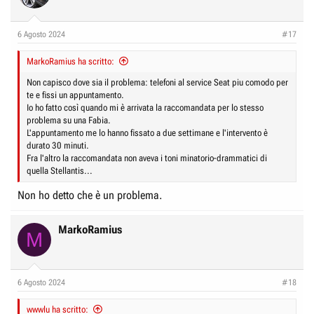
i
o
n
6 Agosto 2024
#17
s
:
MarkoRamius ha scritto:
Non capisco dove sia il problema: telefoni al service Seat piu comodo per
te e fissi un appuntamento.
Io ho fatto così quando mi è arrivata la raccomandata per lo stesso
problema su una Fabia.
L'appuntamento me lo hanno fissato a due settimane e l'intervento è
durato 30 minuti.
Fra l'altro la raccomandata non aveva i toni minatorio-drammatici di
quella Stellantis...
Non ho detto che è un problema.
MarkoRamius
M
6 Agosto 2024
#18
wwwlu ha scritto: