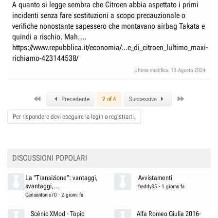
A quanto si legge sembra che Citroen abbia aspettato i primi
incidenti senza fare sostituzioni a scopo precauzionale o
verifiche nonostante sapessero che montavano airbag Takata e
quindi a rischio. Mah….
https://www.repubblica.it/economia/...e_di_citroen_lultimo_maxi-
richiamo-423144538/
Ultima modifica:
13 Agosto 2024
First
Last
Precedente
2 of 4
Successiva
Per rispondere devi eseguire la login o registrarti.
DISCUSSIONI POPOLARI
La "Transizione": vantaggi,
Avvistamenti
svantaggi,...
freddy85
-
1 giorno fa
Carloantonio70
-
2 giorni fa
Scénic XMod - Topic
Alfa Romeo Giulia 2016-