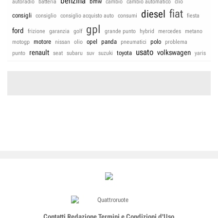
benzina
bmw
autoradio
batteria
cambio
cambio automatico
clio
fiat
diesel
consigli
consiglio
consiglio acquisto auto
consumi
fiesta
gpl
ford
frizione
garanzia
golf
grande punto
hybrid
mercedes
metano
motore
opel
panda
polo
motogp
nissan
olio
pneumatici
problema
usato
renault
volkswagen
toyota
punto
seat
subaru
suv
suzuki
yaris
Contatti
Redazione
Termini e Condizioni d'Uso