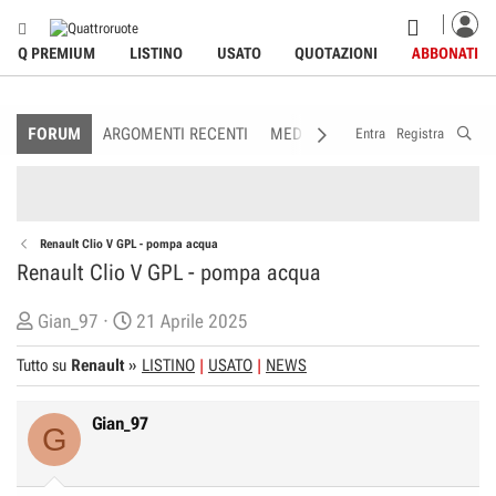
Q PREMIUM
LISTINO
USATO
QUOTAZIONI
ABBONATI
FORUM
ARGOMENTI RECENTI
MEDIA
MEMBRI
REGOLAME
Entra
Registra
Renault Clio V GPL - pompa acqua
Renault Clio V GPL - pompa acqua
C
D
Gian_97
21 Aprile 2025
r
a
Tutto su
Renault
»
LISTINO
USATO
NEWS
e
t
a
a
Gian_97
t
d
G
o
i
r
I