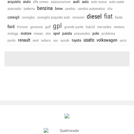
acquisto
aiuto
audi
auto
alfa romeo
assicurazione
auto nuova
auto usata
benzina
bmw
autoradio
batteria
cambio
cambio automatico
clio
fiat
diesel
consigli
consiglio
consiglio acquisto auto
consumi
fiesta
gpl
ford
frizione
garanzia
golf
grande punto
hybrid
mercedes
metano
motore
opel
panda
polo
motogp
nissan
olio
pneumatici
problema
usato
renault
volkswagen
toyota
punto
seat
subaru
suv
suzuki
yaris