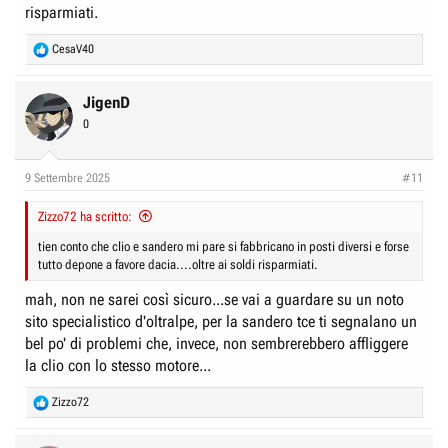
risparmiati.
R
CesaV40
e
a
c
JigenD
t
0
i
o
n
9 Settembre 2025
#11
s
:
Zizzo72 ha scritto:
tien conto che clio e sandero mi pare si fabbricano in posti diversi e forse
tutto depone a favore dacia....oltre ai soldi risparmiati.
mah, non ne sarei così sicuro...se vai a guardare su un noto
sito specialistico d'oltralpe, per la sandero tce ti segnalano un
bel po' di problemi che, invece, non sembrerebbero affliggere
la clio con lo stesso motore...
R
Zizzo72
e
a