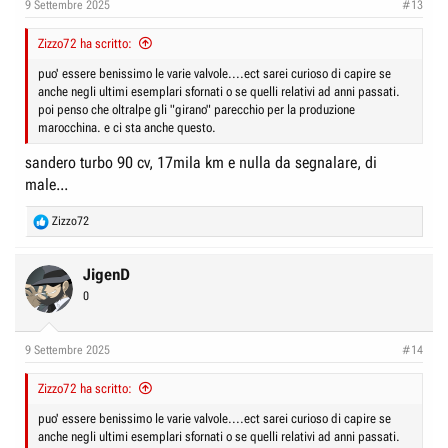
9 Settembre 2025
#13
Zizzo72 ha scritto:
puo' essere benissimo le varie valvole....ect sarei curioso di capire se
anche negli ultimi esemplari sfornati o se quelli relativi ad anni passati.
poi penso che oltralpe gli "girano" parecchio per la produzione
marocchina. e ci sta anche questo.
sandero turbo 90 cv, 17mila km e nulla da segnalare, di
male...
R
Zizzo72
e
a
c
JigenD
t
0
i
o
n
9 Settembre 2025
#14
s
:
Zizzo72 ha scritto:
puo' essere benissimo le varie valvole....ect sarei curioso di capire se
anche negli ultimi esemplari sfornati o se quelli relativi ad anni passati.