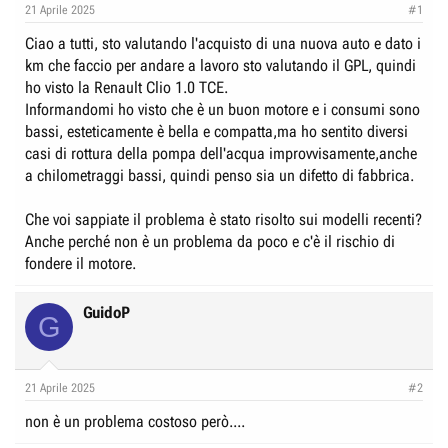
e
n
21 Aprile 2025
#1
D
i
Ciao a tutti, sto valutando l'acquisto di una nuova auto e dato i
i
z
km che faccio per andare a lavoro sto valutando il GPL, quindi
s
i
ho visto la Renault Clio 1.0 TCE.
c
o
Informandomi ho visto che è un buon motore e i consumi sono
u
bassi, esteticamente è bella e compatta,ma ho sentito diversi
s
casi di rottura della pompa dell'acqua improvvisamente,anche
a chilometraggi bassi, quindi penso sia un difetto di fabbrica.
s
i
Che voi sappiate il problema è stato risolto sui modelli recenti?
o
Anche perché non è un problema da poco e c'è il rischio di
n
fondere il motore.
e
GuidoP
G
21 Aprile 2025
#2
non è un problema costoso però....