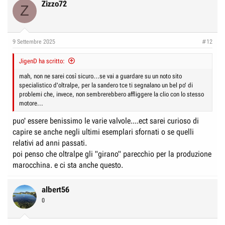
c
Zizzo72
Z
t
i
o
n
9 Settembre 2025
#12
s
:
JigenD ha scritto:
mah, non ne sarei così sicuro...se vai a guardare su un noto sito
specialistico d'oltralpe, per la sandero tce ti segnalano un bel po' di
problemi che, invece, non sembrerebbero affliggere la clio con lo stesso
motore...
puo' essere benissimo le varie valvole....ect sarei curioso di
capire se anche negli ultimi esemplari sfornati o se quelli
relativi ad anni passati.
poi penso che oltralpe gli "girano" parecchio per la produzione
marocchina. e ci sta anche questo.
albert56
0