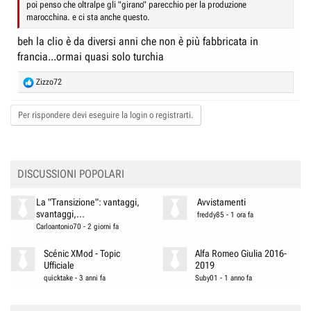
poi penso che oltralpe gli "girano" parecchio per la produzione
marocchina. e ci sta anche questo.
beh la clio è da diversi anni che non è più fabbricata in
francia...ormai quasi solo turchia
R
Zizzo72
e
a
Per rispondere devi eseguire la login o registrarti.
c
t
i
o
n
DISCUSSIONI POPOLARI
s
:
La "Transizione": vantaggi,
Avvistamenti
svantaggi,...
freddy85
-
1 ora fa
Carloantonio70
-
2 giorni fa
Scénic XMod - Topic
Alfa Romeo Giulia 2016-
Ufficiale
2019
quicktake
-
3 anni fa
Suby01
-
1 anno fa