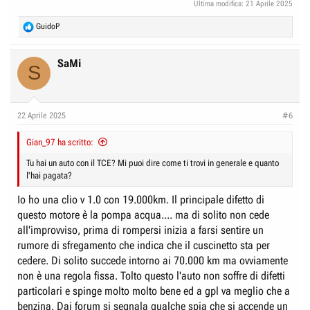
Ultima modifica:
21 Aprile 2025
R
GuidoP
e
a
c
SaMi
S
t
i
o
n
22 Aprile 2025
#6
s
:
Gian_97 ha scritto:
Tu hai un auto con il TCE? Mi puoi dire come ti trovi in generale e quanto
l'hai pagata?
Io ho una clio v 1.0 con 19.000km. Il principale difetto di
questo motore è la pompa acqua.... ma di solito non cede
all'improvviso, prima di rompersi inizia a farsi sentire un
rumore di sfregamento che indica che il cuscinetto sta per
cedere. Di solito succede intorno ai 70.000 km ma ovviamente
non è una regola fissa. Tolto questo l'auto non soffre di difetti
particolari e spinge molto molto bene ed a gpl va meglio che a
benzina. Dai forum si segnala qualche spia che si accende un