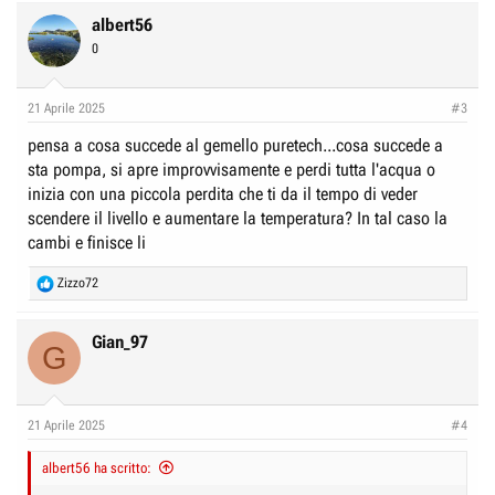
albert56
0
21 Aprile 2025
#3
pensa a cosa succede al gemello puretech...cosa succede a
sta pompa, si apre improvvisamente e perdi tutta l'acqua o
inizia con una piccola perdita che ti da il tempo di veder
scendere il livello e aumentare la temperatura? In tal caso la
cambi e finisce li
R
Zizzo72
e
a
c
Gian_97
G
t
i
o
n
21 Aprile 2025
#4
s
:
albert56 ha scritto: