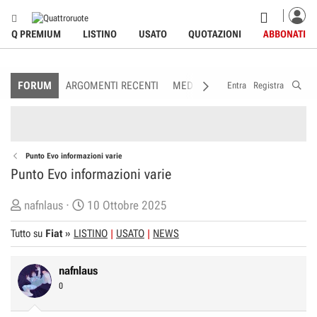
Q PREMIUM
LISTINO
USATO
QUOTAZIONI
ABBONATI
FORUM
ARGOMENTI RECENTI
MEDIA
MEMBRI
REGOLAME
Entra
Registra
Punto Evo informazioni varie
Punto Evo informazioni varie
C
D
nafnlaus
10 Ottobre 2025
r
a
Tutto su
Fiat
»
LISTINO
USATO
NEWS
e
t
a
a
nafnlaus
t
d
0
o
i
r
I