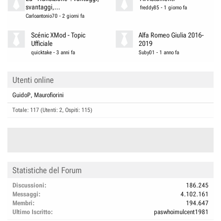
svantaggi,...
freddy85
-
1 giorno fa
Carloantonio70
-
2 giorni fa
Scénic XMod - Topic
Alfa Romeo Giulia 2016-
Ufficiale
2019
quicktake
-
3 anni fa
Suby01
-
1 anno fa
Utenti online
GuidoP
Maurofiorini
Totale: 117 (Utenti: 2, Ospiti: 115)
Statistiche del Forum
Discussioni
186.245
Messaggi
4.102.161
Membri
194.647
Ultimo Iscritto
paswhoimulcent1981