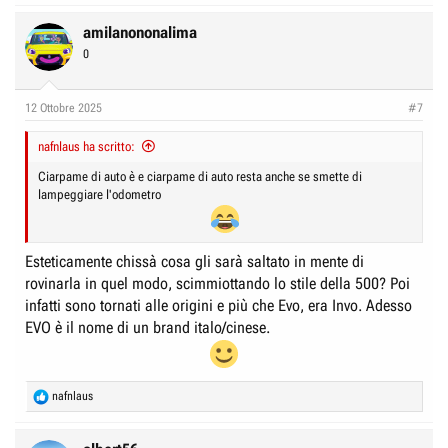
amilanononalima
0
12 Ottobre 2025
#7
nafnlaus ha scritto:
Ciarpame di auto è e ciarpame di auto resta anche se smette di
lampeggiare l'odometro
Esteticamente chissà cosa gli sarà saltato in mente di
rovinarla in quel modo, scimmiottando lo stile della 500? Poi
infatti sono tornati alle origini e più che Evo, era Invo. Adesso
EVO è il nome di un brand italo/cinese.
R
nafnlaus
e
a
c