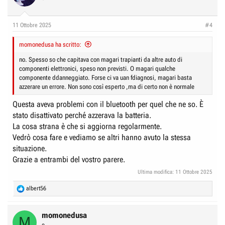
11 Ottobre 2025
#4
momonedusa ha scritto:
no. Spesso so che capitava con magari trapianti da altre auto di
componenti elettronici, speso non previsti. O magari qualche
componente ddanneggiato. Forse ci va uan fdiagnosi, magari basta
azzerare un errore. Non sono così esperto ,ma di certo non è normale
Questa aveva problemi con il bluetooth per quel che ne so. È
stato disattivato perché azzerava la batteria.
La cosa strana è che si aggiorna regolarmente.
Vedrò cosa fare e vediamo se altri hanno avuto la stessa
situazione.
Grazie a entrambi del vostro parere.
Ultima modifica:
11 Ottobre 2025
R
albert56
e
a
c
momonedusa
M
t