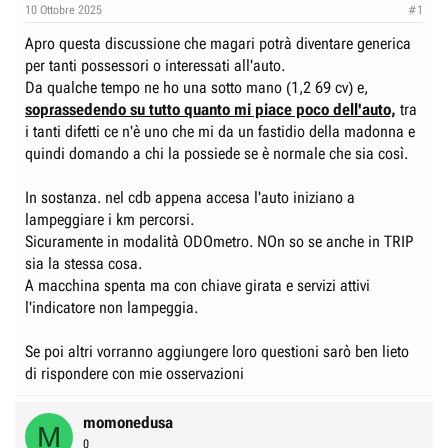
e
n
10 Ottobre 2025
#1
D
i
Apro questa discussione che magari potrà diventare generica
i
z
per tanti possessori o interessati all'auto.
s
i
Da qualche tempo ne ho una sotto mano (1,2 69 cv) e,
c
o
soprassedendo su tutto quanto mi piace poco dell'auto,
tra
u
i tanti difetti ce n'è uno che mi da un fastidio della madonna e
s
quindi domando a chi la possiede se è normale che sia così.
s
In sostanza. nel cdb appena accesa l'auto iniziano a
i
lampeggiare i km percorsi.
o
Sicuramente in modalità ODOmetro. NOn so se anche in TRIP
n
sia la stessa cosa.
e
A macchina spenta ma con chiave girata e servizi attivi
l'indicatore non lampeggia.
Se poi altri vorranno aggiungere loro questioni sarò ben lieto
di rispondere con mie osservazioni
momonedusa
M
0