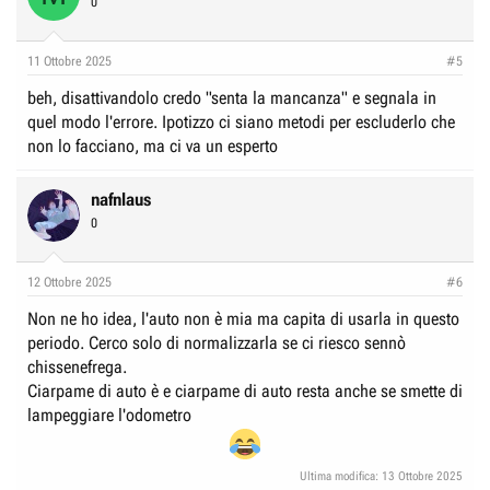
0
i
o
n
11 Ottobre 2025
#5
s
:
beh, disattivandolo credo "senta la mancanza" e segnala in
quel modo l'errore. Ipotizzo ci siano metodi per escluderlo che
non lo facciano, ma ci va un esperto
nafnlaus
0
12 Ottobre 2025
#6
Non ne ho idea, l'auto non è mia ma capita di usarla in questo
periodo. Cerco solo di normalizzarla se ci riesco sennò
chissenefrega.
Ciarpame di auto è e ciarpame di auto resta anche se smette di
lampeggiare l'odometro
Ultima modifica:
13 Ottobre 2025