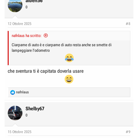
albert56
t
0
i
o
n
12 Ottobre 2025
#8
s
:
nafnlaus ha scritto:
Ciarpame di auto è e ciarpame di auto resta anche se smette di
lampeggiare l'odometro
che sventura ti è capitata doverla usare
R
nafnlaus
e
a
c
Shelby67
t
0
i
o
n
15 Ottobre 2025
#9
s