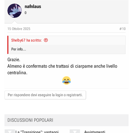
a
c
nafnlaus
t
0
i
o
n
15 Ottobre 2025
#10
s
:
Shelby67 ha scritto:
Per info...
Grazie.
Almeno è confermato che trattasi di ciarpame anche livello
centralina.
Per rispondere devi eseguire la login o registrarti.
DISCUSSIONI POPOLARI
La "Transizione": vantaggi,
Avvistamenti