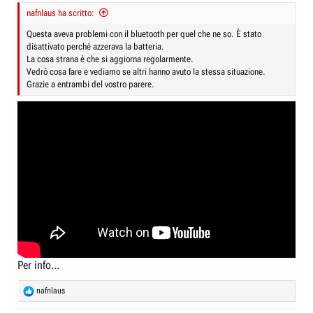
:
nafnlaus ha scritto:
Questa aveva problemi con il bluetooth per quel che ne so. È stato
disattivato perché azzerava la batteria.
La cosa strana è che si aggiorna regolarmente.
Vedrò cosa fare e vediamo se altri hanno avuto la stessa situazione.
Grazie a entrambi del vostro parere.
Per info...
R
nafnlaus
e