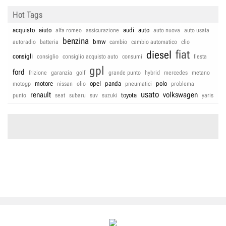
Hot Tags
acquisto
aiuto
audi
auto
alfa romeo
assicurazione
auto nuova
auto usata
benzina
bmw
autoradio
batteria
cambio
cambio automatico
clio
fiat
diesel
consigli
consiglio
consiglio acquisto auto
consumi
fiesta
gpl
ford
frizione
garanzia
golf
grande punto
hybrid
mercedes
metano
motore
opel
panda
polo
motogp
nissan
olio
pneumatici
problema
usato
renault
volkswagen
toyota
punto
seat
subaru
suv
suzuki
yaris