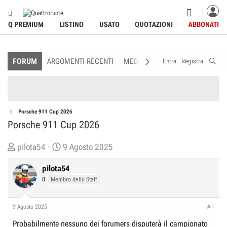
Q PREMIUM
LISTINO
USATO
QUOTAZIONI
ABBONATI
FORUM
ARGOMENTI RECENTI
MEDIA
MEMBRI
REGOLAME
Entra
Registra
Porsche 911 Cup 2026
Porsche 911 Cup 2026
C
D
pilota54
9 Agosto 2025
r
a
pilota54
e
t
0
Membro dello Staff
a
a
t
d
o
i
9 Agosto 2025
#1
r
I
Probabilmente nessuno dei forumers disputerà il campionato