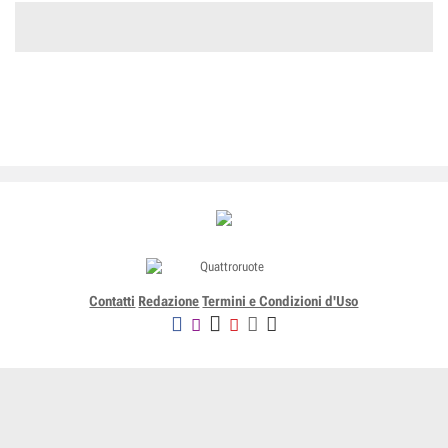
Contatti
Redazione
Termini e Condizioni d'Uso
Editoriale Domus SpA
Via G. Mazzocchi, 1/3 20089 Rozzano (Mi) - Codice fiscale, partita
IVA e iscrizione al Registro delle Imprese di Milano n. 07835550158
R.E.A. di Milano n. 1186124 - Capitale sociale versato € 5.000.000,00 -
Tutti i Diritti Riservati
-
Privacy
-
Informativa Cookie completa
-
- Lic. SIAE n. 4653/I/908