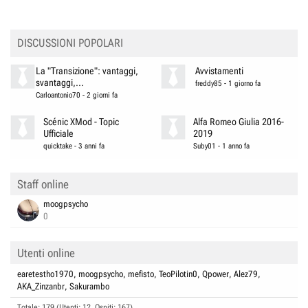
DISCUSSIONI POPOLARI
La "Transizione": vantaggi,
Avvistamenti
svantaggi,...
freddy85
-
1 giorno fa
Carloantonio70
-
2 giorni fa
Scénic XMod - Topic
Alfa Romeo Giulia 2016-
Ufficiale
2019
quicktake
-
3 anni fa
Suby01
-
1 anno fa
Staff online
moogpsycho
0
Utenti online
earetestho1970
moogpsycho
mefisto
TeoPilotin0
Qpower
Alez79
AKA_Zinzanbr
Sakurambo
Totale: 179 (Utenti: 12, Ospiti: 167)