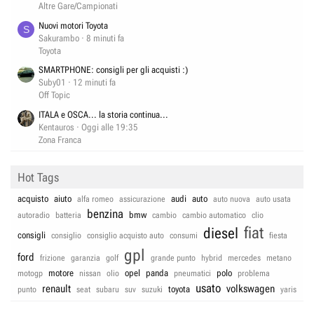
Altre Gare/Campionati
Nuovi motori Toyota
S
Sakurambo
8 minuti fa
Toyota
SMARTPHONE: consigli per gli acquisti :)
Suby01
12 minuti fa
Off Topic
ITALA e OSCA... la storia continua...
Kentauros
Oggi alle 19:35
Zona Franca
Hot Tags
acquisto
aiuto
audi
auto
alfa romeo
assicurazione
auto nuova
auto usata
benzina
bmw
autoradio
batteria
cambio
cambio automatico
clio
fiat
diesel
consigli
consiglio
consiglio acquisto auto
consumi
fiesta
gpl
ford
frizione
garanzia
golf
grande punto
hybrid
mercedes
metano
motore
opel
panda
polo
motogp
nissan
olio
pneumatici
problema
usato
renault
volkswagen
toyota
punto
seat
subaru
suv
suzuki
yaris