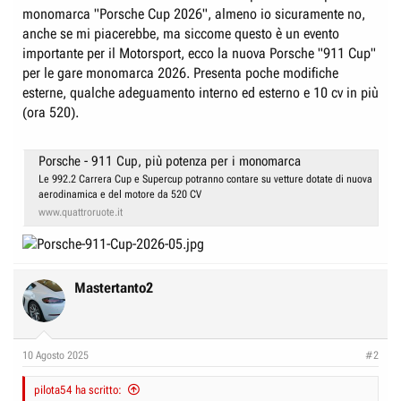
e
n
monomarca "Porsche Cup 2026", almeno io sicuramente no,
D
i
anche se mi piacerebbe, ma siccome questo è un evento
i
z
importante per il Motorsport, ecco la nuova Porsche "911 Cup"
s
i
per le gare monomarca 2026. Presenta poche modifiche
esterne, qualche adeguamento interno ed esterno e 10 cv in più
c
o
(ora 520).
u
s
s
Porsche - 911 Cup, più potenza per i monomarca
i
Le 992.2 Carrera Cup e Supercup potranno contare su vetture dotate di nuova
aerodinamica e del motore da 520 CV
o
www.quattroruote.it
n
e
Mastertanto2
10 Agosto 2025
#2
pilota54 ha scritto: