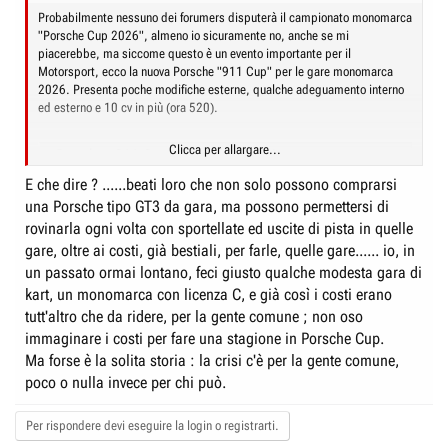
Probabilmente nessuno dei forumers disputerà il campionato monomarca
"Porsche Cup 2026", almeno io sicuramente no, anche se mi
piacerebbe, ma siccome questo è un evento importante per il
Motorsport, ecco la nuova Porsche "911 Cup" per le gare monomarca
2026. Presenta poche modifiche esterne, qualche adeguamento interno
ed esterno e 10 cv in più (ora 520).
Clicca per allargare...
Porsche - 911 Cup, più potenza per i monomarca
Le 992.2 Carrera Cup e Supercup potranno contare su vetture dotate di
E che dire ? ......beati loro che non solo possono comprarsi
nuova aerodinamica e del motore da 520 CV
una Porsche tipo GT3 da gara, ma possono permettersi di
www.quattroruote.it
rovinarla ogni volta con sportellate ed uscite di pista in quelle
gare, oltre ai costi, già bestiali, per farle, quelle gare...... io, in
un passato ormai lontano, feci giusto qualche modesta gara di
kart, un monomarca con licenza C, e già così i costi erano
tutt'altro che da ridere, per la gente comune ; non oso
immaginare i costi per fare una stagione in Porsche Cup.
Ma forse è la solita storia : la crisi c'è per la gente comune,
poco o nulla invece per chi può.
Per rispondere devi eseguire la login o registrarti.