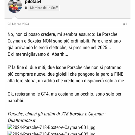
t
d
pilota54
o
i
0
Membro dello Staff
r
I
e
n
26 Marzo 2024
#1
D
i
No, non ci posso credere, mi sembra assurdo: Le Porsche
i
z
Cayman e Boxster NON sono più ordinabili. Pare che stiano
s
i
già arrivando le eredi elettriche, si presume nel 2025...
c
o
E ci meravigliavamo di Abarth...
u
s
E' la fine di due miti, due Icone Porsche che non si potranno
s
più comprare nuove, due gioielli che pongono la parola FINE
i
alla loro storia, un addio che credo non dispiacerà solo a me.
o
Ok, resteranno le GT4, ma costano un occhio, sono solo per
n
nababbi.
e
Porsche, chiusi gli ordini di 718 Boxster e Cayman -
Quattroruote.it