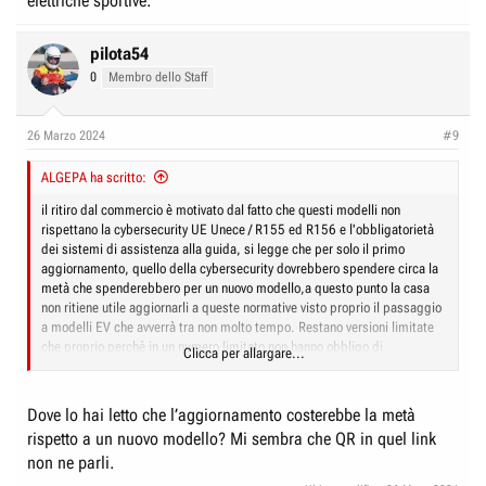
elettriche sportive.
vetture dalla dinamica entusiasmante.
pilota54
0
Membro dello Staff
26 Marzo 2024
#9
ALGEPA ha scritto:
il ritiro dal commercio è motivato dal fatto che questi modelli non
rispettano la cybersecurity UE Unece / R155 ed R156 e l'obbligatorietà
dei sistemi di assistenza alla guida, si legge che per solo il primo
aggiornamento, quello della cybersecurity dovrebbero spendere circa la
metà che spenderebbero per un nuovo modello,a questo punto la casa
non ritiene utile aggiornarli a queste normative visto proprio il passaggio
a modelli EV che avverrà tra non molto tempo. Restano versioni limitate
che proprio perchè in un numero limitato non hanno obbligo di
Clicca per allargare...
aggiornamento
Dove lo hai letto che l’aggiornamento costerebbe la metà
rispetto a un nuovo modello? Mi sembra che QR in quel link
non ne parli.