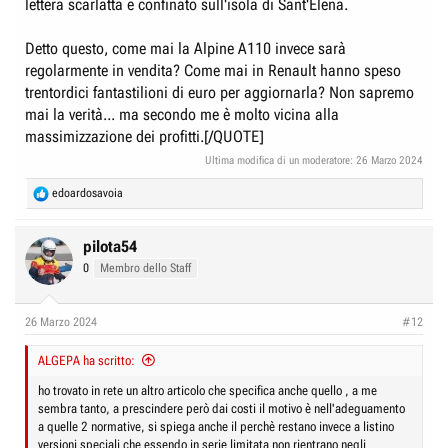
lettera scarlatta e confinato sull'isola di Sant'Elena.
Detto questo, come mai la Alpine A110 invece sarà
regolarmente in vendita? Come mai in Renault hanno speso
trentordici fantastilioni di euro per aggiornarla? Non sapremo
mai la verità... ma secondo me è molto vicina alla
massimizzazione dei profitti.[/QUOTE]
Ultima modifica di un moderatore:
26 Marzo 2024
R
edoardosavoia
e
a
c
pilota54
t
0
Membro dello Staff
i
o
n
26 Marzo 2024
#12
s
:
ALGEPA ha scritto:
ho trovato in rete un altro articolo che specifica anche quello , a me
sembra tanto, a prescindere però dai costi il motivo è nell'adeguamento
a quelle 2 normative, si spiega anche il perchè restano invece a listino
versioni speciali che essendo in serie limitata non rientrano negli