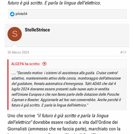
futuro è già scritto. E parla la lingua dell'elettrico.
R
pilota54
e
a
c
StelleStrisce
S
t
i
o
n
26 Marzo 2024
#11
s
:
ALGEPA ha scritto:
....
"Secondo motivo: i sistemi di assistenza alla guida. Cruise control
adattivo, mantenimento attivo della corsia, monitoraggio dell'attenzione
del guidatore, frenata automatica d'emergenza. Tutti ADAS che dal 4
luglio 2024 dovranno essere presenti sulle nuove auto in vendita
nell'Unione Europea e che non fanno parte delle dotazioni delle Porsche
Cayman e Boxster. Aggiornarle ad hoc non converrebbe. Anche perché il
futuro è già scritto. E parla la lingua dell'elettrico."
Uno che scrive
"il futuro è già scritto e parla la lingua
dell'elettrico"
dovrebbe essere radiato a vita dall'Ordine dei
Giornalisti (ammesso che ne faccia parte), marchiato con la