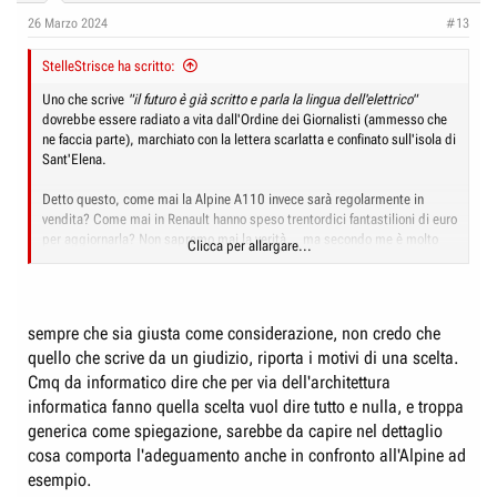
n
26 Marzo 2024
#13
s
:
StelleStrisce ha scritto:
Uno che scrive
"il futuro è già scritto e parla la lingua dell'elettrico"
dovrebbe essere radiato a vita dall'Ordine dei Giornalisti (ammesso che
ne faccia parte), marchiato con la lettera scarlatta e confinato sull'isola di
Sant'Elena.
Detto questo, come mai la Alpine A110 invece sarà regolarmente in
vendita? Come mai in Renault hanno speso trentordici fantastilioni di euro
per aggiornarla? Non sapremo mai la verità... ma secondo me è molto
Clicca per allargare...
vicina alla massimizzazione dei profitti.
sempre che sia giusta come considerazione, non credo che
quello che scrive da un giudizio, riporta i motivi di una scelta.
Cmq da informatico dire che per via dell'architettura
informatica fanno quella scelta vuol dire tutto e nulla, e troppa
generica come spiegazione, sarebbe da capire nel dettaglio
cosa comporta l'adeguamento anche in confronto all'Alpine ad
esempio.