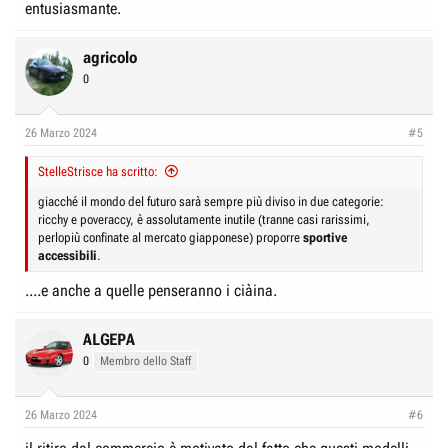
entusiasmante.
agricolo
0
26 Marzo 2024
#5
StelleStrisce ha scritto:
giacché il mondo del futuro sarà sempre più diviso in due categorie:
ricchy e poveraccy, è assolutamente inutile (tranne casi rarissimi,
perlopiù confinate al mercato giapponese) proporre
sportive
accessibili
.
....e anche a quelle penseranno i ciàina.
ALGEPA
0
Membro dello Staff
26 Marzo 2024
#6