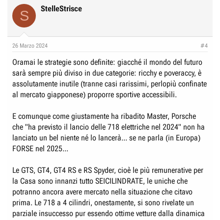
StelleStrisce
S
26 Marzo 2024
#4
Oramai le strategie sono definite: giacché il mondo del futuro
sarà sempre più diviso in due categorie: ricchy e poveraccy, è
assolutamente inutile (tranne casi rarissimi, perlopiù confinate
al mercato giapponese) proporre sportive accessibili.
E comunque come giustamente ha ribadito Master, Porsche
che "ha previsto il lancio delle 718 elettriche nel 2024" non ha
lanciato un bel niente né lo lancerà... se ne parla (in Europa)
FORSE nel 2025...
Le GTS, GT4, GT4 RS e RS Spyder, cioè le più remunerative per
la Casa sono innanzi tutto SEICILINDRATE, le uniche che
potranno ancora avere mercato nella situazione che citavo
prima. Le 718 a 4 cilindri, onestamente, si sono rivelate un
parziale insuccesso pur essendo ottime vetture dalla dinamica