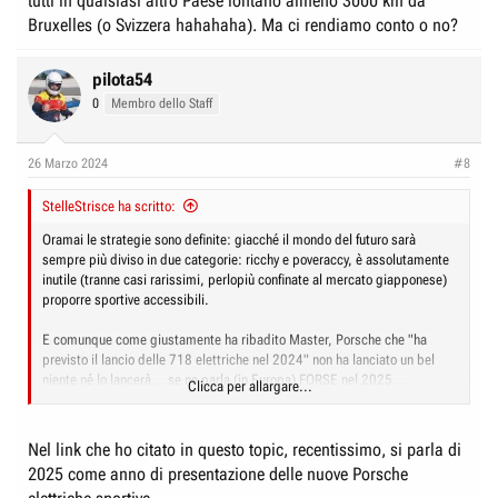
tutti in qualsiasi altro Paese lontano almeno 3000 km da
Bruxelles (o Svizzera hahahaha). Ma ci rendiamo conto o no?
pilota54
0
Membro dello Staff
26 Marzo 2024
#8
StelleStrisce ha scritto:
Oramai le strategie sono definite: giacché il mondo del futuro sarà
sempre più diviso in due categorie: ricchy e poveraccy, è assolutamente
inutile (tranne casi rarissimi, perlopiù confinate al mercato giapponese)
proporre sportive accessibili.
E comunque come giustamente ha ribadito Master, Porsche che "ha
previsto il lancio delle 718 elettriche nel 2024" non ha lanciato un bel
niente né lo lancerà... se ne parla (in Europa) FORSE nel 2025...
Clicca per allargare...
Le GTS, GT4, GT4 RS e RS Spyder, cioè le più remunerative per la Casa
sono innanzi tutto SEICILINDRATE, le uniche che potranno ancora avere
Nel link che ho citato in questo topic, recentissimo, si parla di
mercato nella situazione che citavo prima. Le 718 a 4 cilindri,
2025 come anno di presentazione delle nuove Porsche
onestamente, si sono rivelate un parziale insuccesso pur essendo ottime