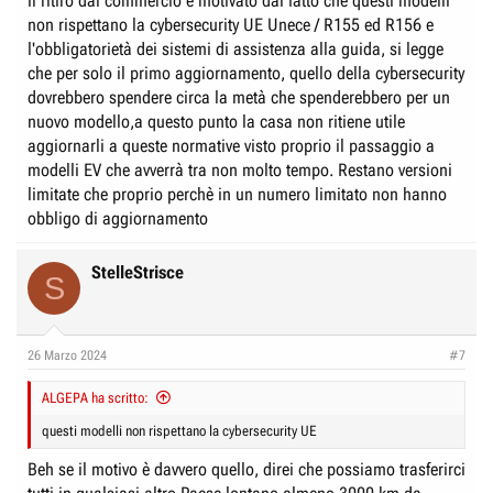
il ritiro dal commercio è motivato dal fatto che questi modelli
non rispettano la cybersecurity UE Unece / R155 ed R156 e
l'obbligatorietà dei sistemi di assistenza alla guida, si legge
che per solo il primo aggiornamento, quello della cybersecurity
dovrebbero spendere circa la metà che spenderebbero per un
nuovo modello,a questo punto la casa non ritiene utile
aggiornarli a queste normative visto proprio il passaggio a
modelli EV che avverrà tra non molto tempo. Restano versioni
limitate che proprio perchè in un numero limitato non hanno
obbligo di aggiornamento
StelleStrisce
S
26 Marzo 2024
#7
ALGEPA ha scritto:
questi modelli non rispettano la cybersecurity UE
Beh se il motivo è davvero quello, direi che possiamo trasferirci