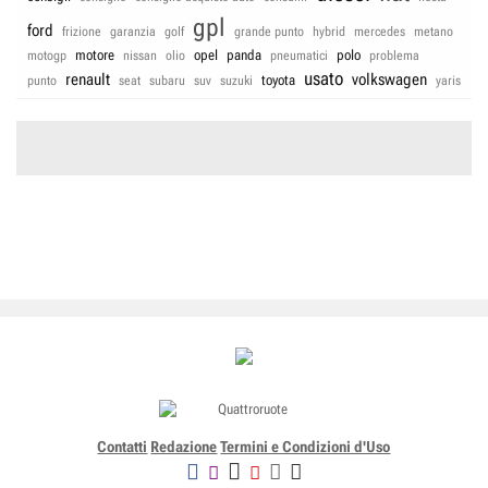
gpl
ford
frizione
garanzia
golf
grande punto
hybrid
mercedes
metano
motore
opel
panda
polo
motogp
nissan
olio
pneumatici
problema
usato
renault
volkswagen
toyota
punto
seat
subaru
suv
suzuki
yaris
Contatti
Redazione
Termini e Condizioni d'Uso