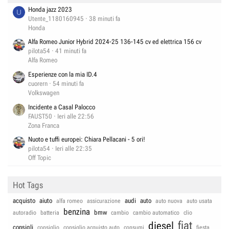
Honda jazz 2023
U
Utente_1180160945
38 minuti fa
Honda
Alfa Romeo Junior Hybrid 2024-25 136-145 cv ed elettrica 156 cv
pilota54
41 minuti fa
Alfa Romeo
Esperienze con la mia ID.4
cuorern
54 minuti fa
Volkswagen
Incidente a Casal Palocco
FAUST50
Ieri alle 22:56
Zona Franca
Nuoto e tuffi europei: Chiara Pellacani - 5 ori!
pilota54
Ieri alle 22:35
Off Topic
Hot Tags
acquisto
aiuto
audi
auto
alfa romeo
assicurazione
auto nuova
auto usata
benzina
bmw
autoradio
batteria
cambio
cambio automatico
clio
fiat
diesel
consigli
consiglio
consiglio acquisto auto
consumi
fiesta