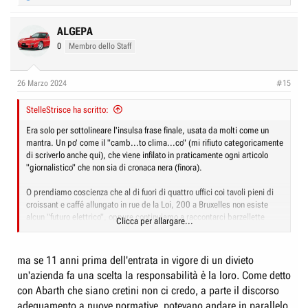
e
a
c
ALGEPA
t
0
Membro dello Staff
i
o
n
26 Marzo 2024
#15
s
:
StelleStrisce ha scritto:
Era solo per sottolineare l'insulsa frase finale, usata da molti come un
mantra. Un po' come il "camb...to clima...co" (mi rifiuto categoricamente
di scriverlo anche qui), che viene infilato in praticamente ogni articolo
"giornalistico" che non sia di cronaca nera (finora).
O prendiamo coscienza che al di fuori di quattro uffici coi tavoli pieni di
croissant e caffé allungato in rue de la Loi, 200 a Bruxelles non esiste
alcun "futuro elettrico", oppure continuiamo a raccontarci barzellette
Clicca per allargare...
perché il mondo, quello che conta e conterà sempre di più, ha altro in
testa.
ma se 11 anni prima dell'entrata in vigore di un divieto
un'azienda fa una scelta la responsabilità è la loro. Come detto
con Abarth che siano cretini non ci credo, a parte il discorso
adeguamento a nuove normative, potevano andare in parallelo