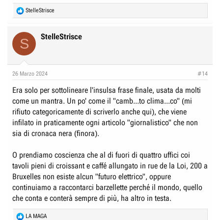
R
StelleStrisce
e
a
c
StelleStrisce
S
t
i
o
n
26 Marzo 2024
#14
s
:
Era solo per sottolineare l'insulsa frase finale, usata da molti
come un mantra. Un po' come il "camb...to clima...co" (mi
rifiuto categoricamente di scriverlo anche qui), che viene
infilato in praticamente ogni articolo "giornalistico" che non
sia di cronaca nera (finora).
O prendiamo coscienza che al di fuori di quattro uffici coi
tavoli pieni di croissant e caffé allungato in rue de la Loi, 200 a
Bruxelles non esiste alcun "futuro elettrico", oppure
continuiamo a raccontarci barzellette perché il mondo, quello
che conta e conterà sempre di più, ha altro in testa.
R
LA MAGA