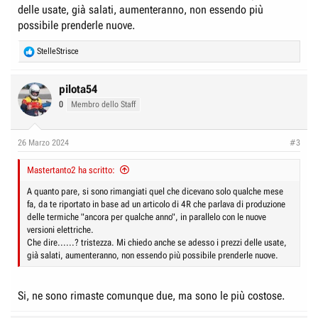
delle usate, già salati, aumenteranno, non essendo più
possibile prenderle nuove.
"La
Porsche
ha chiuso in Europa gli ordini per i modelli
718 Boxster
e
R
StelleStrisce
Cayman
. La notizia, confermata anche per il mercato italiano, riguarda le
e
varianti standard delle sportive tedesche: rimarranno infatti ordinabili
a
soltanto le speciali GT4 RS e RS Spyder. La Porsche si prepara a
c
pilota54
introdurre
la nuova generazione con propulsione elettrica
nel 2025, anche
t
0
Membro dello Staff
se una data di debutto ufficiale non è stata ancora annunciata."
i
o
"Otto anni di carriera per la quarta serie.
n
26 Marzo 2024
#3
s
Le Porsche 718 Boxster e Cayman
sono state presentate nel 2016 e sono
:
note anche con la sigla interna 982: rappresentano la quarta generazione
Mastertanto2 ha scritto:
del modello e sono state le prime a portare al debutto i motori boxer 4
cilindri turbo, affiancati in un secondo tempo dai redivivi boxer 6 cilindri
A quanto pare, si sono rimangiati quel che dicevano solo qualche mese
aspirati delle versioni GTS, GT4, Spyder, GT4 RS ed RS Spyder."
fa, da te riportato in base ad un articolo di 4R che parlava di produzione
delle termiche "ancora per qualche anno", in parallelo con le nuove
versioni elettriche.
Che dire......? tristezza. Mi chiedo anche se adesso i prezzi delle usate,
già salati, aumenteranno, non essendo più possibile prenderle nuove.
Si, ne sono rimaste comunque due, ma sono le più costose.