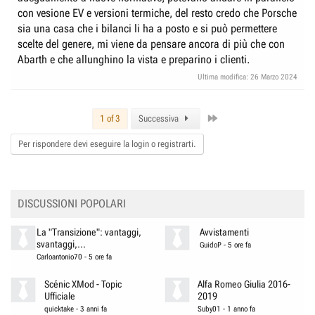
con vesione EV e versioni termiche, del resto credo che Porsche
sia una casa che i bilanci li ha a posto e si può permettere
scelte del genere, mi viene da pensare ancora di più che con
Abarth e che allunghino la vista e preparino i clienti.
Ultima modifica:
26 Marzo 2024
Last
1 of 3
Successiva
Per rispondere devi eseguire la login o registrarti.
DISCUSSIONI POPOLARI
La "Transizione": vantaggi,
Avvistamenti
svantaggi,...
GuidoP
-
5 ore fa
Carloantonio70
-
5 ore fa
Scénic XMod - Topic
Alfa Romeo Giulia 2016-
Ufficiale
2019
quicktake
-
3 anni fa
Suby01
-
1 anno fa