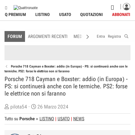
Q PREMIUM
LISTINO
USATO
QUOTAZIONI
ABBONATI
FORUM
ARGOMENTI RECENTI
MEDIA
MEMBRI
REGOLAME
Entra
Registra
Porsche 718 Cayman e Boxster: addio (in Europa) - PS: si continuerà anche con le
termiche. PS2: forse le elettrice non si faranno
Porsche 718 Cayman e Boxster: addio (in Europa) -
PS: si continuerà anche con le termiche. PS2: forse
le elettrice non si faranno
C
D
pilota54
26 Marzo 2024
r
a
Tutto su
Porsche
»
LISTINO
USATO
NEWS
e
t
a
a