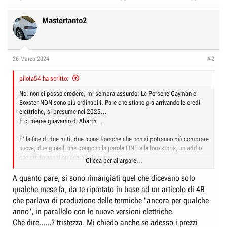
Mastertanto2
26 Marzo 2024
#2
pilota54 ha scritto:
No, non ci posso credere, mi sembra assurdo: Le Porsche Cayman e
Boxster NON sono più ordinabili. Pare che stiano già arrivando le eredi
elettriche, si presume nel 2025...
E ci meravigliavamo di Abarth...
E' la fine di due miti, due Icone Porsche che non si potranno più comprare
nuove, due gioielli che pongono la parola FINE alla loro storia, un addio
che credo non dispiacerà solo a me.
Clicca per allargare...
Ok, resteranno le GT4, ma costano un occhio, sono solo per nababbi.
A quanto pare, si sono rimangiati quel che dicevano solo
qualche mese fa, da te riportato in base ad un articolo di 4R
Porsche, chiusi gli ordini di 718 Boxster e Cayman - Quattroruote.it
che parlava di produzione delle termiche "ancora per qualche
anno", in parallelo con le nuove versioni elettriche.
Che dire......? tristezza. Mi chiedo anche se adesso i prezzi